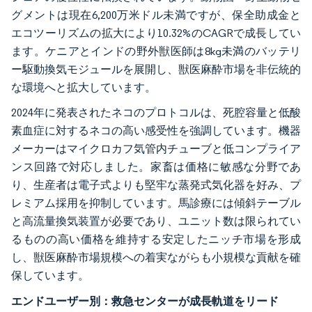
グメントは現在6,200万米ドル未満ですが、保全助成金と
エコツーリズムの拡大により10.32%のCAGRで成長してい
ます。ケニアとインドの野外獣医師は8kg未満のバッテリ
ー駆動換気モジュールを展開し、獣医麻酔市場を非伝統的
な環境へと拡大しています。
2024年に発表されたネコのプロトコルは、死腔容量と低酸
素血症に対するネコの高い感受性を強調しています。機器
メーカーはマイクロカフ気管内チューブと低コンプライア
ンス回路で対応しました。家畜は価格に敏感な分野であ
り、生産者は電子式よりも堅牢な蒸発式気化器を好み、プ
レミアム採用を抑制しています。馬診療には傾斜テーブル
と高流量換気装置が必要であり、ユニット数は限られてい
るものの高い価格を維持する安定したニッチ市場を形成
し、獣医麻酔市場規模への着実ながらも小規模な貢献を確
保しています。
エンドユーザー別：救急センターが成長軌道をリード