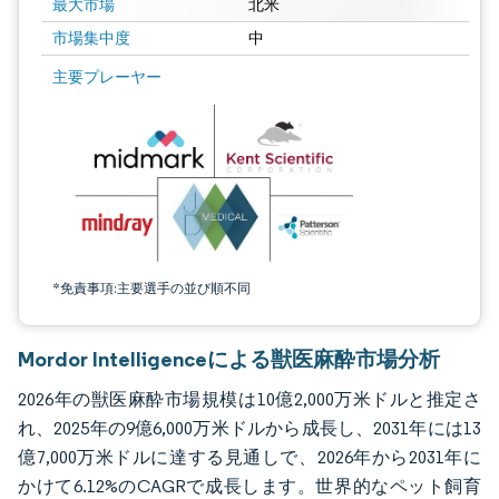
最大市場
北米
市場集中度
中
画像 © Mordor Intelligence。再利用にはCC BY 4.0の表示が必要です。
主要プレーヤー
*免責事項:主要選手の並び順不同
Mordor Intelligenceによる獣医麻酔市場分析
2026年の獣医麻酔市場規模は10億2,000万米ドルと推定さ
れ、2025年の9億6,000万米ドルから成長し、2031年には13
億7,000万米ドルに達する見通しで、2026年から2031年に
かけて6.12%のCAGRで成長します。世界的なペット飼育