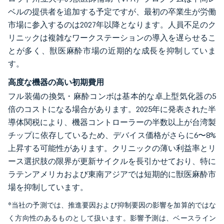
ベルの提供者を追加する予定ですが、最初の卒業生が労働
市場に参入するのは2027年以降となります。人員不足のク
リニックは複雑なワークステーションの導入を遅らせるこ
とが多く、獣医麻酔市場の近期的な成長を抑制していま
す。
高度な機器の高い初期費用
フル装備の換気・麻酔コンボは基本的な卓上型気化器の5
倍のコストになる場合があります。2025年に発表された半
導体関税により、機器コントローラーの半数以上が台湾製
チップに依存しているため、デバイス価格がさらに6〜8%
上昇する可能性があります。クリニックの薄い利益率とリ
ース選択肢の限界が更新サイクルを長引かせており、特に
ラテンアメリカおよび東南アジアでは短期的に獣医麻酔市
場を抑制しています。
*当社の予測では、推進要因および抑制要因の影響を加算的ではな
く方向性のあるものとして扱います。影響予測は、ベースライン