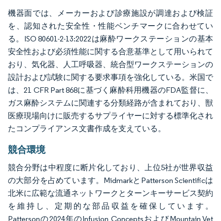
機器面では、メーカーおよび診療施設が調達および検証
を、認知された安全性・性能ベンチマークに合わせてい
る。ISO 80601-2-13:2022は麻酔ワークステーションの基本
安全性および必須性能に関する合意基準として用いられて
おり、気化器、人工呼吸器、統合型ワークステーションの
設計および試験に関する要求事項を強化している。米国で
は、21 CFR Part 868に基づく麻酔科用機器のFDA監督に、
ガス麻酔システムに関連する分類経路が含まれており、獣
医療現場向けに販売するサプライヤーに対する標準化され
たコンプライアンス文書作成を支えている。
競合環境
競合分野は中程度に断片化しており、上位5社が世界収益
の大部分を占めています。MidmarkとPatterson Scientificは
北米に広範な流通ネットワークとターンキーサービス契約
を維持し、定期的な部品収益を確保しています。
Pattersonの2024年のInfusion ConceptsおよびMountain Vet