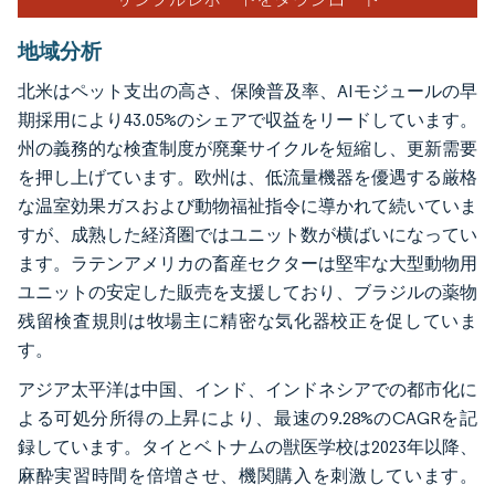
地域分析
北米はペット支出の高さ、保険普及率、AIモジュールの早
期採用により43.05%のシェアで収益をリードしています。
州の義務的な検査制度が廃棄サイクルを短縮し、更新需要
を押し上げています。欧州は、低流量機器を優遇する厳格
な温室効果ガスおよび動物福祉指令に導かれて続いていま
すが、成熟した経済圏ではユニット数が横ばいになってい
ます。ラテンアメリカの畜産セクターは堅牢な大型動物用
ユニットの安定した販売を支援しており、ブラジルの薬物
残留検査規則は牧場主に精密な気化器校正を促していま
す。
アジア太平洋は中国、インド、インドネシアでの都市化に
よる可処分所得の上昇により、最速の9.28%のCAGRを記
録しています。タイとベトナムの獣医学校は2023年以降、
麻酔実習時間を倍増させ、機関購入を刺激しています。