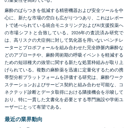
の重要性を高めている。
麻酔のばらつきを低減する精密機器および安全ツールを中
心に、新たな市場の空白も広がりつつあり、これはレポー
トで述べられている統合モニタリングおよびAI支援投薬へ
の市場シフトと合致している。2026年の査読済み研究で
は、高リスクの犬症例に対して気化器を用いないベンチレ
ーターとプロポフォールを組み合わせた完全静脈内麻酔な
どのアプローチや、麻酔周術期の呼吸イベントを軽減する
ための短頭種犬の抜管に関する新たな処置枠組みが取り上
げられている。複数の麻酔薬を迅速に定量化するための携
帯型分析プラットフォームを評価する研究は、麻酔ワーク
ステーションおよびサービス契約と組み合わせ可能な、コ
ネクテッド診断とデータ取得における隣接機会を示唆して
おり、特に一貫した文書化を必要とする専門施設や学術ユ
ーザーにとって有望である。
最近の業界動向