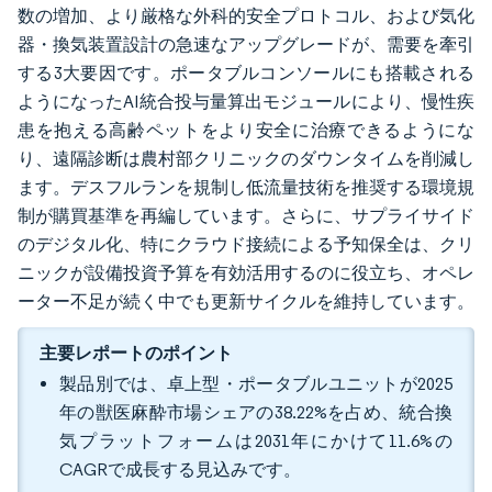
数の増加、より厳格な外科的安全プロトコル、および気化
器・換気装置設計の急速なアップグレードが、需要を牽引
する3大要因です。ポータブルコンソールにも搭載される
ようになったAI統合投与量算出モジュールにより、慢性疾
患を抱える高齢ペットをより安全に治療できるようにな
り、遠隔診断は農村部クリニックのダウンタイムを削減し
ます。デスフルランを規制し低流量技術を推奨する環境規
制が購買基準を再編しています。さらに、サプライサイド
のデジタル化、特にクラウド接続による予知保全は、クリ
ニックが設備投資予算を有効活用するのに役立ち、オペレ
ーター不足が続く中でも更新サイクルを維持しています。
主要レポートのポイント
製品別では、卓上型・ポータブルユニットが2025
年の獣医麻酔市場シェアの38.22%を占め、統合換
気プラットフォームは2031年にかけて11.6%の
CAGRで成長する見込みです。