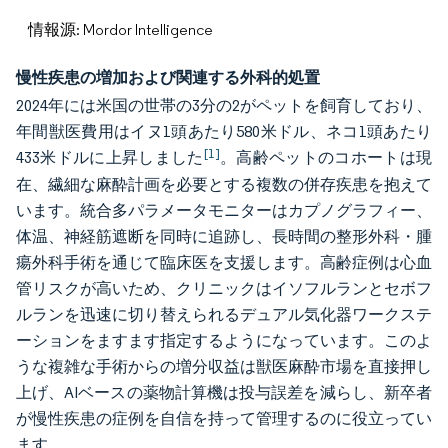
情報源: Mordor Intelligence
慢性疾患の増加および関連する外科的処置
2024年には米国の世帯の3分の2がペットを飼育しており、
年間獣医費用はイヌ1頭あたり580米ドル、ネコ1頭あたり
[1]
433米ドルに上昇しました
。高齢ペットのコホートは現
在、繊細な麻酔計画を必要とする複数の併存疾患を抱えて
います。統合多パラメータモニターはカプノグラフィー、
体温、神経筋遮断を同時に追跡し、長時間の整形外科・腫
瘍外科手術を通じて臨床医を支援します。高齢症例は心血
管リスクが高いため、クリニックはイソフルランとセボフ
ルランを迅速に切り替えられるデュアル気化器ワークステ
ーションをますます指定するようになっています。このよ
うな複雑な手術からの増分収益は獣医麻酔市場を直接押し
上げ、AIベースの薬物計算機は投与誤差を減らし、新卒者
が慢性疾患の症例を自信を持って管理するのに役立ってい
ます。