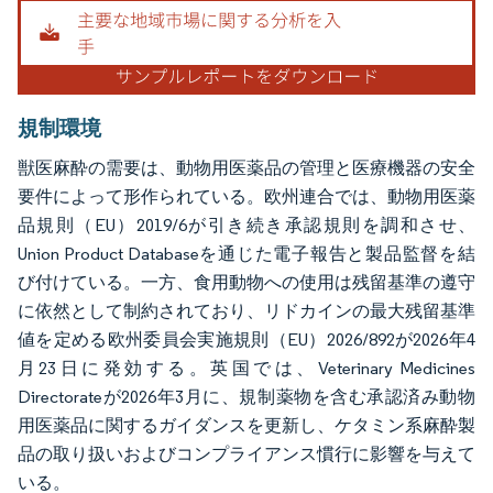
画像 © Mordor Intelligence。再利用にはCC BY 4.0の表示が必要です。
規制環境
獣医麻酔の需要は、動物用医薬品の管理と医療機器の安全
要件によって形作られている。欧州連合では、動物用医薬
品規則（EU）2019/6が引き続き承認規則を調和させ、
Union Product Databaseを通じた電子報告と製品監督を結
び付けている。一方、食用動物への使用は残留基準の遵守
に依然として制約されており、リドカインの最大残留基準
値を定める欧州委員会実施規則（EU）2026/892が2026年4
月23日に発効する。英国では、Veterinary Medicines
Directorateが2026年3月に、規制薬物を含む承認済み動物
用医薬品に関するガイダンスを更新し、ケタミン系麻酔製
品の取り扱いおよびコンプライアンス慣行に影響を与えて
いる。