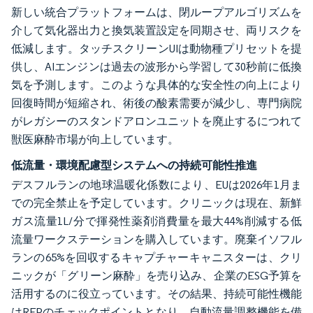
新しい統合プラットフォームは、閉ループアルゴリズムを
介して気化器出力と換気装置設定を同期させ、両リスクを
低減します。タッチスクリーンUIは動物種プリセットを提
供し、AIエンジンは過去の波形から学習して30秒前に低換
気を予測します。このような具体的な安全性の向上により
回復時間が短縮され、術後の酸素需要が減少し、専門病院
がレガシーのスタンドアロンユニットを廃止するにつれて
獣医麻酔市場が向上しています。
低流量・環境配慮型システムへの持続可能性推進
デスフルランの地球温暖化係数により、EUは2026年1月ま
での完全禁止を予定しています。クリニックは現在、新鮮
ガス流量1L/分で揮発性薬剤消費量を最大44%削減する低
流量ワークステーションを購入しています。廃棄イソフル
ランの65%を回収するキャプチャーキャニスターは、クリ
ニックが「グリーン麻酔」を売り込み、企業のESG予算を
活用するのに役立っています。その結果、持続可能性機能
はRFPのチェックポイントとなり、自動流量調整機能を備