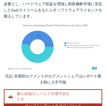
必要とし、ハードウェア収益を増強し獣医麻酔市場に安定
したSaaSストリームをもたらすソフトウェアライセンスを
購入しています。
注記: 全個別セグメントのセグメントシェアはレポート購
画像 © Mordor Intelligence。再利用にはCC BY 4.0の表示が必要です。
入時に入手可能