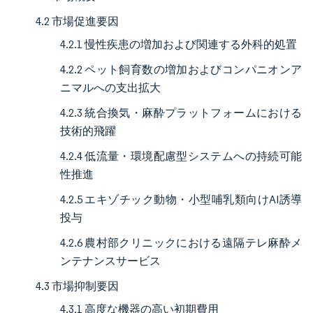
4.2 市場促進要因
4.2.1 慢性疾患の増加および関連する外科的処置
4.2.2 ペット飼育数の増加およびコンパニオンア
ニマルへの支出拡大
4.2.3 統合換気・麻酔プラットフォームにおける
技術的飛躍
4.2.4 低流量・環境配慮型システムへの持続可能
性推進
4.2.5 エキゾチック動物・小型哺乳類向けAI誘導
投与
4.2.6 農村部クリニックにおける遠隔テレ麻酔メ
ンテナンスサービス
4.3 市場抑制要因
4.3.1 高度な機器の高い初期費用