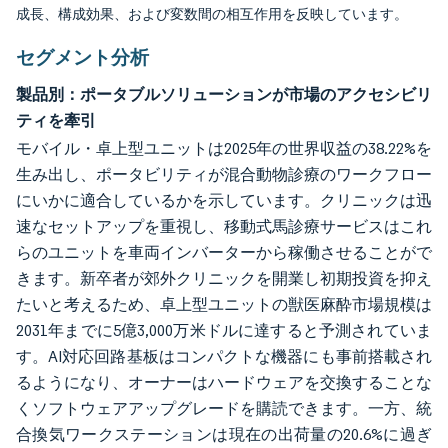
成長、構成効果、および変数間の相互作用を反映しています。
セグメント分析
製品別：ポータブルソリューションが市場のアクセシビリ
ティを牽引
モバイル・卓上型ユニットは2025年の世界収益の38.22%を
生み出し、ポータビリティが混合動物診療のワークフロー
にいかに適合しているかを示しています。クリニックは迅
速なセットアップを重視し、移動式馬診療サービスはこれ
らのユニットを車両インバーターから稼働させることがで
きます。新卒者が郊外クリニックを開業し初期投資を抑え
たいと考えるため、卓上型ユニットの獣医麻酔市場規模は
2031年までに5億3,000万米ドルに達すると予測されていま
す。AI対応回路基板はコンパクトな機器にも事前搭載され
るようになり、オーナーはハードウェアを交換することな
くソフトウェアアップグレードを購読できます。一方、統
合換気ワークステーションは現在の出荷量の20.6%に過ぎ