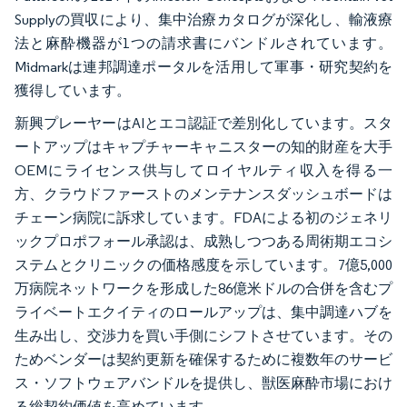
Supplyの買収により、集中治療カタログが深化し、輸液療
法と麻酔機器が1つの請求書にバンドルされています。
Midmarkは連邦調達ポータルを活用して軍事・研究契約を
獲得しています。
新興プレーヤーはAIとエコ認証で差別化しています。スタ
ートアップはキャプチャーキャニスターの知的財産を大手
OEMにライセンス供与してロイヤルティ収入を得る一
方、クラウドファーストのメンテナンスダッシュボードは
チェーン病院に訴求しています。FDAによる初のジェネリ
ックプロポフォール承認は、成熟しつつある周術期エコシ
ステムとクリニックの価格感度を示しています。7億5,000
万病院ネットワークを形成した86億米ドルの合併を含むプ
ライベートエクイティのロールアップは、集中調達ハブを
生み出し、交渉力を買い手側にシフトさせています。その
ためベンダーは契約更新を確保するために複数年のサービ
ス・ソフトウェアバンドルを提供し、獣医麻酔市場におけ
る総契約価値を高めています。