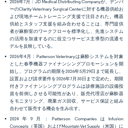
2026年7月：JD Medical Distributing Companyが、デンバ
ーのClarity Veterinary Surgical Centerに対する機器供給お
よび現地チームトレーニング支援で注目された。機器
供給とスタッフ支援を組み合わせることは、専門提供
者が麻酔室のワークフローを標準化し、先進システム
の活用を加速するのに役立つサービス主導型の流通モ
デルを反映している。
2026年4月：Patterson Veterinaryは麻酔システムを対象
とした春季機器ファイナンシングプロモーションを開
始し、プログラムの期限を2026年5月29日まで延長し、
設置および請求要件を2026年7月30日まで定めた。期限
付きファイナンシングプログラムは診療施設の設備投
資を前倒しさせる可能性があり、販売代理店が麻酔器
をモニタリング、廃棄ガス回収、サービス保証と組み
合わせて販売する機会を生み出す。
2024年9月：Patterson CompaniesはInfusion
Concepts（英国）およびMountain Vet Supply（米国）に