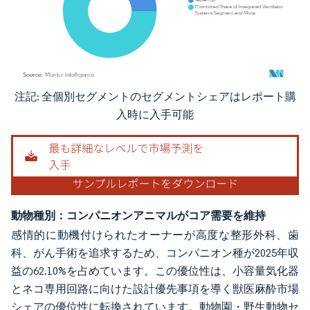
注記: 全個別セグメントのセグメントシェアはレポート購
画像 © Mordor Intelligence。再利用にはCC BY 4.0の表示が必要です。
入時に入手可能
動物種別：コンパニオンアニマルがコア需要を維持
感情的に動機付けられたオーナーが高度な整形外科、歯
科、がん手術を追求するため、コンパニオン種が2025年収
益の62.10%を占めています。この優位性は、小容量気化器
とネコ専用回路に向けた設計優先事項を導く獣医麻酔市場
シェアの優位性に転換されています。動物園・野生動物セ