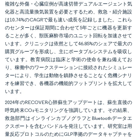
複雑な外傷・心臓症例が高速切替デュアルエージェント気
化器と高流量換気装置を必要とするため、救急・紹介施設
は10.74%のCAGRで最も速い成長を記録しました。これら
のセンターは保証期間に合わせて5年ごとに機器を更新す
ることが多く、獣医麻酔市場のユニット回転を加速させて
います。クリニックは依然として46.85%のシェアで最大の
購買グループを形成し、主にポータブルシステムを吸収し
ています。教育病院は臨床と学術の使命を兼ね備えてお
り、稼働中のワークステーションに接続されたシミュレー
ターにより、学生は動物を鎮静させることなく危機シナリ
オを練習でき、各機器の機能的フットプリントを拡大して
います。
2024年のRECOVER心肺蘇生アップデートは、蘇生直後の
呼気終末CO₂モニタリングを強調しています。その結果、
救急部門はインラインカプノグラフとBluetoothデータエ
クスポートを含むバンドルを発注しています。研究室は用
量反応プロトコルのためにGLP準拠のデータキャプチャを