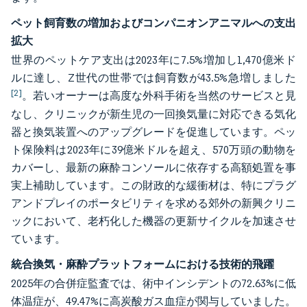
ペット飼育数の増加およびコンパニオンアニマルへの支出
拡大
世界のペットケア支出は2023年に7.5%増加し1,470億米ド
ルに達し、Z世代の世帯では飼育数が43.5%急増しました
[2]
。若いオーナーは高度な外科手術を当然のサービスと見
なし、クリニックが新生児の一回換気量に対応できる気化
器と換気装置へのアップグレードを促進しています。ペッ
ト保険料は2023年に39億米ドルを超え、570万頭の動物を
カバーし、最新の麻酔コンソールに依存する高額処置を事
実上補助しています。この財政的な緩衝材は、特にプラグ
アンドプレイのポータビリティを求める郊外の新興クリニ
ックにおいて、老朽化した機器の更新サイクルを加速させ
ています。
統合換気・麻酔プラットフォームにおける技術的飛躍
2025年の合併症監査では、術中インシデントの72.63%に低
体温症が、49.47%に高炭酸ガス血症が関与していました。