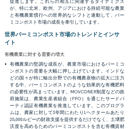
促進します。これらの相互に関連するダイナミクス
が、特に北米、欧州、アジアにおける持続可能な農業
と有機農業慣行への世界的なシフトと連動して、バー
ミコンポスト市場の成長を牽引しています。
世界バーミコンポスト市場のトレンドとインサ
イト
有機農業に対する需要の増大
有機農業の堅調な成長が、農業市場におけるバーミコ
ンポストの需要を大幅に押し上げています。インドな
どの国々が特に輸出分野での有機農産物の拡大に注力
する中、バーミコンポストのような効果的な有機肥料
の必要性が高まっています。MOVCDNER制度などの政
府施策は、農業生産者組合（FPO）を通じたサードパ
ーティ認証有機農業を推進しています。このプログラ
ムは、農家に対して3年間にわたり1ヘクタールあたり
25,000ルピーの財政支援を提供するだけでなく、土壌肥
沃度を高めるためのバーミコンポストを含む有機資材