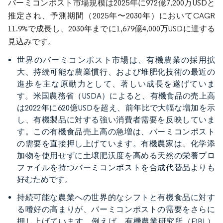
バーミコンポスト市場規模は2025年に972億7,200万USDと
推定され、予測期間（2025年〜2030年）においてCAGR
11.9%で成長し、2030年までに1,679億4,000万USDに達する
見込みです。
世界のバーミコンポスト市場は、有機農業の採用拡
大、持続可能な農業慣行、および堆肥化技術の最近の
進歩を主な原動力として、著しい成長を遂げていま
す。米国農務省（USDA）によると、有機食品の売上高
は2022年に620億USDを超え、前年比で大幅な増加を示
し、有機製品に対する強い消費者需要を反映していま
す。この有機食品売上高の急増は、バーミコンポスト
の需要を直接押し上げています。有機農家は、化学添
加物を使用せずに土壌肥沃度を高める天然の栄養プロ
ファイルを持つバーミコンポストを合成代替品よりも
好むためです。
持続可能な農業への世界的なシフトと有機食品に対す
る嗜好の高まりが、バーミコンポストの需要をさらに
押し上げています。例えば、有機農業研究所（FiBL）