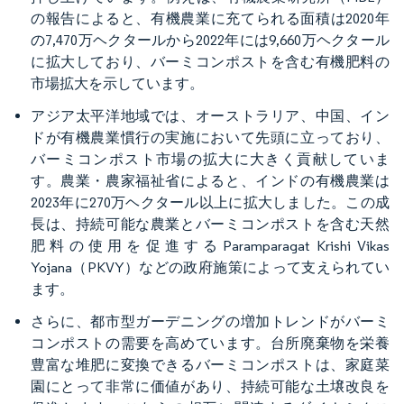
の報告によると、有機農業に充てられる面積は2020年
の7,470万ヘクタールから2022年には9,660万ヘクタール
に拡大しており、バーミコンポストを含む有機肥料の
市場拡大を示しています。
アジア太平洋地域では、オーストラリア、中国、イン
ドが有機農業慣行の実施において先頭に立っており、
バーミコンポスト市場の拡大に大きく貢献していま
す。農業・農家福祉省によると、インドの有機農業は
2023年に270万ヘクタール以上に拡大しました。この成
長は、持続可能な農業とバーミコンポストを含む天然
肥料の使用を促進するParamparagat Krishi Vikas
Yojana（PKVY）などの政府施策によって支えられてい
ます。
さらに、都市型ガーデニングの増加トレンドがバーミ
コンポストの需要を高めています。台所廃棄物を栄養
豊富な堆肥に変換できるバーミコンポストは、家庭菜
園にとって非常に価値があり、持続可能な土壌改良を