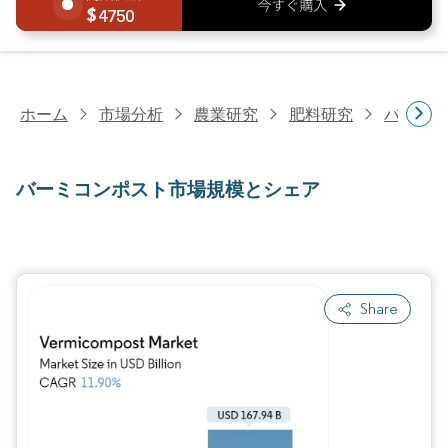
4750
ホーム
市場分析
農業研究
肥料研究
バーミコ
バーミコンポスト市場規模とシェア
Share