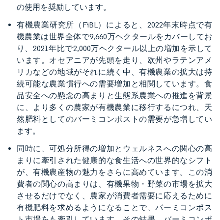
の使用を奨励しています。
有機農業研究所（FiBL）によると、2022年末時点で有
機農業は世界全体で9,660万ヘクタールをカバーしてお
り、2021年比で2,000万ヘクタール以上の増加を示して
います。オセアニアが先頭を走り、欧州やラテンアメ
リカなどの地域がそれに続く中、有機農業の拡大は持
続可能な農業慣行への需要増加と相関しています。食
品安全への懸念の高まりと生態系農業への推進を背景
に、より多くの農家が有機農業に移行するにつれ、天
然肥料としてのバーミコンポストの需要が急増してい
ます。
同時に、可処分所得の増加とウェルネスへの関心の高
まりに牽引された健康的な食生活への世界的なシフト
が、有機農産物の魅力をさらに高めています。この消
費者の関心の高まりは、有機果物・野菜の市場を拡大
させるだけでなく、農家が消費者需要に応えるために
有機肥料を求めるようになることで、バーミコンポス
ト市場をも牽引しています。その結果、バーミコンポ