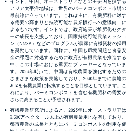
インド、中国、オーストラリアなどの主要国を擁する
アジア太平洋地域は、世界のバーミコンポスト市場の
最前線に立っています。これは主に、有機肥料に対す
る需要の高まりと持続可能な農業慣行への意識向上に
よるものです。インドでは、政府施策が堆肥化セクタ
ーの成長を支援しており、国家持続可能農業ミッショ
ン（NMSA）などのプログラムが農家に有機資材の採用
を奨励しています。同様に、中国も環境問題と食品安
全の課題に対処するために政府が有機農業を推進する
中、この市場における重要なプレーヤーとなっていま
す。2023年時点で、中国は有機農業を強化するための
さまざまな政策を実施しており、2030年までに農地の
30%を有機農業に転換することを目標としています。こ
れにより、バーミコンポストを含む有機肥料の需要が
さらに高まることが予想されます。
有機農業研究所によると、2023年にオーストラリアは
3,500万ヘクタール以上の有機農業用地を有しており、
都市農業の成長とともにバーミコンポストの利用を促