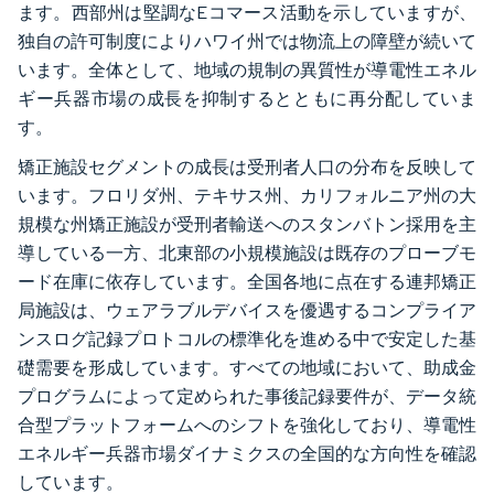
ます。西部州は堅調なEコマース活動を示していますが、
独自の許可制度によりハワイ州では物流上の障壁が続いて
います。全体として、地域の規制の異質性が導電性エネル
ギー兵器市場の成長を抑制するとともに再分配していま
す。
矯正施設セグメントの成長は受刑者人口の分布を反映して
います。フロリダ州、テキサス州、カリフォルニア州の大
規模な州矯正施設が受刑者輸送へのスタンバトン採用を主
導している一方、北東部の小規模施設は既存のプローブモ
ード在庫に依存しています。全国各地に点在する連邦矯正
局施設は、ウェアラブルデバイスを優遇するコンプライア
ンスログ記録プロトコルの標準化を進める中で安定した基
礎需要を形成しています。すべての地域において、助成金
プログラムによって定められた事後記録要件が、データ統
合型プラットフォームへのシフトを強化しており、導電性
エネルギー兵器市場ダイナミクスの全国的な方向性を確認
しています。