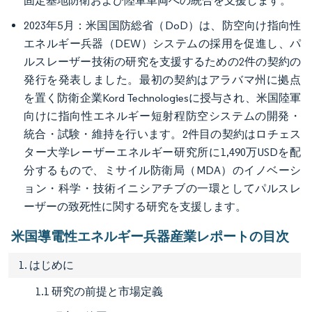
固定基地防衛および陸軍車両への統合を支援します。
2023年5月：米国国防総省（DoD）は、防空向け指向性
エネルギー兵器（DEW）システムの採用を促進し、パ
ルスレーザー技術の研究を支援するための2件の契約の
発行を発表しました。最初の契約はアラバマ州に拠点
を置く防衛企業Kord Technologiesに授与され、米国陸軍
向けに指向性エネルギー短射程防空システムの開発・
統合・試験・維持を行います。2件目の契約はロチェス
ター大学レーザーエネルギー研究所に1,490万USDを配
分するもので、ミサイル防衛局（MDA）のイノベーシ
ョン・科学・技術イニシアチブの一環としてパルスレ
ーザーの致死性に関する研究を支援します。
米国導電性エネルギー兵器産業レポートの目次
1. はじめに
1.1 研究の前提と市場定義