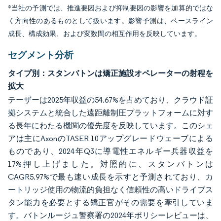
*当社の予測では、推進要因および抑制要因の影響を加算的ではな
く方向性のあるものとして扱います。影響予測は、ベースライン
成長、構成効果、および変数間の相互作用を反映しています。
セグメント分析
タイプ別：スタンバトンは矯正施設オペレーターの射程を
拡大
テーザーは2025年収益の54.67%を占めており、クラウド証
拠システムと統合した遠距離制圧プラットフォームに対す
る長年にわたる機関の優先度を反映しています。このシェ
アは主にAxonのTASER 10アップグレードウェーブによる
ものであり、2024年Q3に導電性エネルギー兵器収益を
17%押し上げました。対照的に、スタンバトンは
CAGR5.97%で最も速い成長を示すと予測されており、カ
ートリッジ使用の物流的負担なく信頼性の高いドライブス
タン能力を必要とする矯正官がその需要を牽引していま
す。バトンルージュ警察署の2024年ポリシーレビューは、