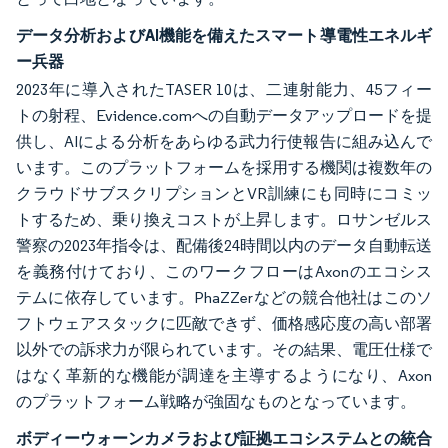
データ分析およびAI機能を備えたスマート導電性エネルギ
ー兵器
2023年に導入されたTASER 10は、二連射能力、45フィー
トの射程、Evidence.comへの自動データアップロードを提
供し、AIによる分析をあらゆる武力行使報告に組み込んで
います。このプラットフォームを採用する機関は複数年の
クラウドサブスクリプションとVR訓練にも同時にコミッ
トするため、乗り換えコストが上昇します。ロサンゼルス
警察の2023年指令は、配備後24時間以内のデータ自動転送
を義務付けており、このワークフローはAxonのエコシス
テムに依存しています。PhaZZerなどの競合他社はこのソ
フトウェアスタックに匹敵できず、価格感応度の高い部署
以外での訴求力が限られています。その結果、電圧仕様で
はなく革新的な機能が調達を主導するようになり、Axon
のプラットフォーム戦略が強固なものとなっています。
ボディーウォーンカメラおよび証拠エコシステムとの統合