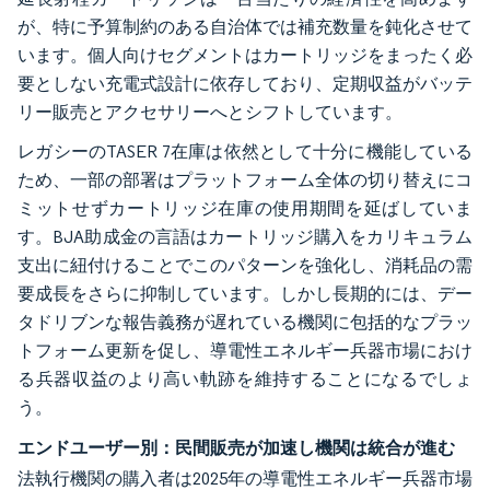
が、特に予算制約のある自治体では補充数量を鈍化させて
います。個人向けセグメントはカートリッジをまったく必
要としない充電式設計に依存しており、定期収益がバッテ
リー販売とアクセサリーへとシフトしています。
レガシーのTASER 7在庫は依然として十分に機能している
ため、一部の部署はプラットフォーム全体の切り替えにコ
ミットせずカートリッジ在庫の使用期間を延ばしていま
す。BJA助成金の言語はカートリッジ購入をカリキュラム
支出に紐付けることでこのパターンを強化し、消耗品の需
要成長をさらに抑制しています。しかし長期的には、デー
タドリブンな報告義務が遅れている機関に包括的なプラッ
トフォーム更新を促し、導電性エネルギー兵器市場におけ
る兵器収益のより高い軌跡を維持することになるでしょ
う。
エンドユーザー別：民間販売が加速し機関は統合が進む
法執行機関の購入者は2025年の導電性エネルギー兵器市場