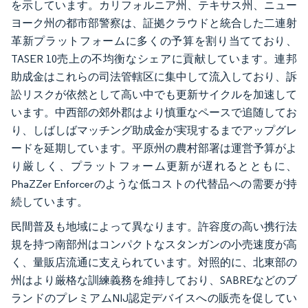
を示しています。カリフォルニア州、テキサス州、ニュー
ヨーク州の都市部警察は、証拠クラウドと統合した二連射
革新プラットフォームに多くの予算を割り当てており、
TASER 10売上の不均衡なシェアに貢献しています。連邦
助成金はこれらの司法管轄区に集中して流入しており、訴
訟リスクが依然として高い中でも更新サイクルを加速して
います。中西部の郊外郡はより慎重なペースで追随してお
り、しばしばマッチング助成金が実現するまでアップグレ
ードを延期しています。平原州の農村部署は運営予算がよ
り厳しく、プラットフォーム更新が遅れるとともに、
PhaZZer Enforcerのような低コストの代替品への需要が持
続しています。
民間普及も地域によって異なります。許容度の高い携行法
規を持つ南部州はコンパクトなスタンガンの小売速度が高
く、量販店流通に支えられています。対照的に、北東部の
州はより厳格な訓練義務を維持しており、SABREなどのブ
ランドのプレミアムNIJ認定デバイスへの販売を促してい