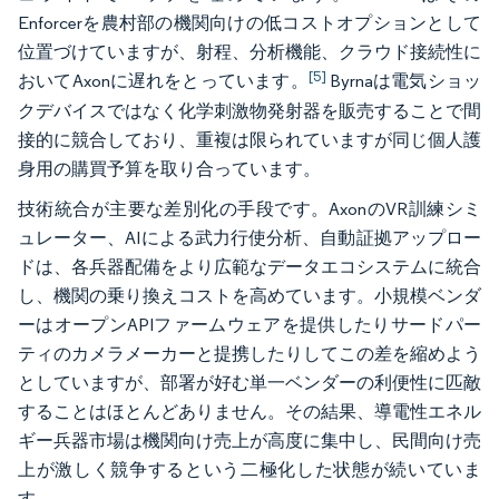
Enforcerを農村部の機関向けの低コストオプションとして
位置づけていますが、射程、分析機能、クラウド接続性に
[5]
おいてAxonに遅れをとっています。
Byrnaは電気ショッ
クデバイスではなく化学刺激物発射器を販売することで間
接的に競合しており、重複は限られていますが同じ個人護
身用の購買予算を取り合っています。
技術統合が主要な差別化の手段です。AxonのVR訓練シミ
ュレーター、AIによる武力行使分析、自動証拠アップロー
ドは、各兵器配備をより広範なデータエコシステムに統合
し、機関の乗り換えコストを高めています。小規模ベンダ
ーはオープンAPIファームウェアを提供したりサードパー
ティのカメラメーカーと提携したりしてこの差を縮めよう
としていますが、部署が好む単一ベンダーの利便性に匹敵
することはほとんどありません。その結果、導電性エネル
ギー兵器市場は機関向け売上が高度に集中し、民間向け売
上が激しく競争するという二極化した状態が続いていま
す。