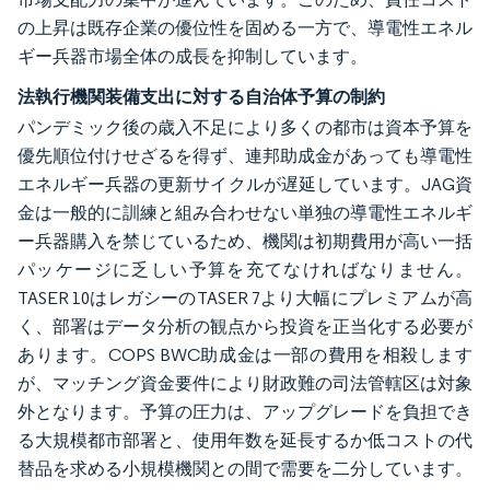
の上昇は既存企業の優位性を固める一方で、導電性エネル
ギー兵器市場全体の成長を抑制しています。
法執行機関装備支出に対する自治体予算の制約
パンデミック後の歳入不足により多くの都市は資本予算を
優先順位付けせざるを得ず、連邦助成金があっても導電性
エネルギー兵器の更新サイクルが遅延しています。JAG資
金は一般的に訓練と組み合わせない単独の導電性エネルギ
ー兵器購入を禁じているため、機関は初期費用が高い一括
パッケージに乏しい予算を充てなければなりません。
TASER 10はレガシーのTASER 7より大幅にプレミアムが高
く、部署はデータ分析の観点から投資を正当化する必要が
あります。COPS BWC助成金は一部の費用を相殺します
が、マッチング資金要件により財政難の司法管轄区は対象
外となります。予算の圧力は、アップグレードを負担でき
る大規模都市部署と、使用年数を延長するか低コストの代
替品を求める小規模機関との間で需要を二分しています。