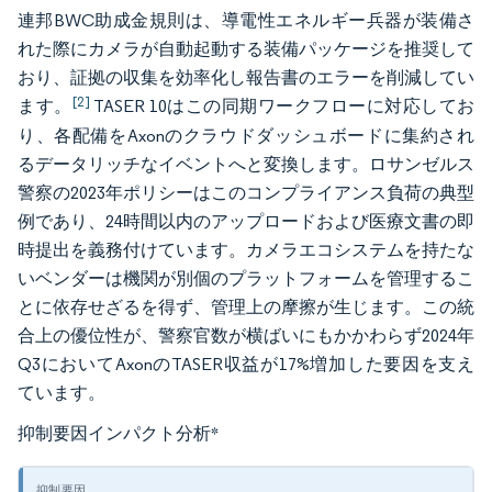
連邦BWC助成金規則は、導電性エネルギー兵器が装備さ
れた際にカメラが自動起動する装備パッケージを推奨して
おり、証拠の収集を効率化し報告書のエラーを削減してい
[2]
ます。
TASER 10はこの同期ワークフローに対応してお
り、各配備をAxonのクラウドダッシュボードに集約され
るデータリッチなイベントへと変換します。ロサンゼルス
警察の2023年ポリシーはこのコンプライアンス負荷の典型
例であり、24時間以内のアップロードおよび医療文書の即
時提出を義務付けています。カメラエコシステムを持たな
いベンダーは機関が別個のプラットフォームを管理するこ
とに依存せざるを得ず、管理上の摩擦が生じます。この統
合上の優位性が、警察官数が横ばいにもかかわらず2024年
Q3においてAxonのTASER収益が17%増加した要因を支え
ています。
抑制要因インパクト分析
*