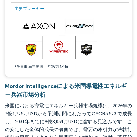
画像 © Mordor Intelligence。再利用にはCC BY 4.0の表示が必要です。
主要プレーヤー
*免責事項:主要選手の並び順不同
Mordor Intelligenceによる米国導電性エネルギ
ー兵器市場分析
米国における導電性エネルギー兵器市場規模は、2026年の
7億4,775万USDから予測期間にわたってCAGR5.57%で成長
し、2031年までに9億8,034万USDに達する見込みです。こ
の安定した全体的成長の裏側では、需要の牽引力が法執行