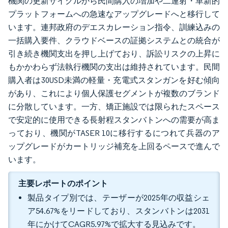
機関の更新サイクルから民間購入の増加や二連射・革新的
プラットフォームへの急速なアップグレードへと移行して
います。連邦政府のデエスカレーション指令、訓練込みの
一括購入要件、クラウドベースの証拠システムとの統合が
引き続き機関支出を押し上げており、訴訟リスクの上昇に
もかかわらず法執行機関の支出は維持されています。民間
購入者は30USD未満の軽量・充電式スタンガンを好む傾向
があり、これにより個人保護セグメントが複数のブランド
に分散しています。一方、矯正施設では限られたスペース
で安定的に使用できる長射程スタンバトンへの需要が高ま
っており、機関がTASER 10に移行するにつれて兵器のア
ップグレードがカートリッジ補充を上回るペースで進んで
います。
主要レポートのポイント
製品タイプ別では、テーザーが2025年の収益シェ
ア54.67%をリードしており、スタンバトンは2031
年にかけてCAGR5.97%で拡大する見込みです。