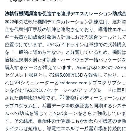
法執行機関調達を促進する連邦デエスカレーション助成金
2022年の法執行機関デエスカレーション訓練法は、連邦資
金を代替制圧手段の訓練と連動させており、導電性エネル
ギー兵器を助成金対象購入計画における適合ツールとして
位置づけています。JAGガイドラインは単独での兵器購入
を「一般的に認められない」と分類しているため、機関は
適格性規則を満たす訓練・ハードウェア一括パッケージを
購入するケースが増えています。AxonはQ3 2024のTASER
セグメント収益として2億3,800万USDを報告しており、こ
れはVRシミュレーターとEvidence.comサブスクリプショ
ンを含むTASER 10パッケージへのアップグレードに牽引
[1]
された前年比17%増です。
警察庁ボディーウォーンカメ
ラプログラムは、兵器データを映像証拠と同期するシステ
ムへの助成を通じてこのパターンをさらに強化していま
す。その結果、自治体の予算難にもかかわらず機関の更新
サイクルは短縮し、導電性エネルギー兵器市場を持続的に