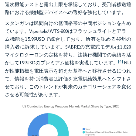
週次機能テストと露出上限を承認しており、受刑者移送通
路における接触型デバイスへの選好を強化しています。
スタンガンは民間向けの低価格帯の中間ポジションを占め
ています。VipertekのVTS-880はフラッシュライトとアラー
ム機能を15.99USDで統合しており、所有を認める49州の
購入者に訴求しています。SABREの充電式モデルは1.820
マイクロクーロンの定格を持ち、法執行機関での実績を活
[4]
かして199USDのプレミアム価格を実現しています。
NIJ
が性能指標を電圧表示を超えた基準へと移行させるにつれ
て、情報を持つ消費者は評価を充電供給効果へとシフトさ
せており、このトレンドが将来のカテゴリーシェアを変化
させる可能性があります。