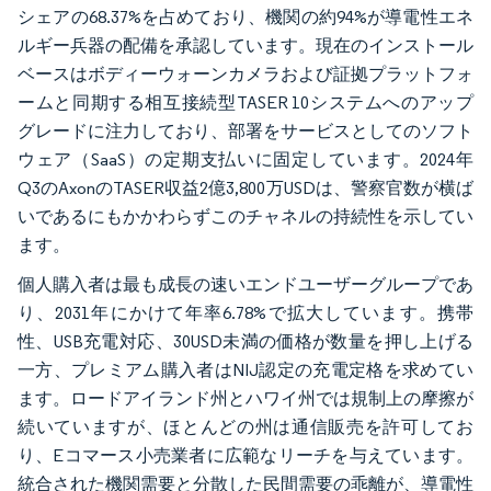
シェアの68.37%を占めており、機関の約94%が導電性エネ
ルギー兵器の配備を承認しています。現在のインストール
ベースはボディーウォーンカメラおよび証拠プラットフォ
ームと同期する相互接続型TASER 10システムへのアップ
グレードに注力しており、部署をサービスとしてのソフト
ウェア（SaaS）の定期支払いに固定しています。2024年
Q3のAxonのTASER収益2億3,800万USDは、警察官数が横ば
いであるにもかかわらずこのチャネルの持続性を示してい
ます。
個人購入者は最も成長の速いエンドユーザーグループであ
り、2031年にかけて年率6.78%で拡大しています。携帯
性、USB充電対応、30USD未満の価格が数量を押し上げる
一方、プレミアム購入者はNIJ認定の充電定格を求めてい
ます。ロードアイランド州とハワイ州では規制上の摩擦が
続いていますが、ほとんどの州は通信販売を許可してお
り、Eコマース小売業者に広範なリーチを与えています。
統合された機関需要と分散した民間需要の乖離が、導電性