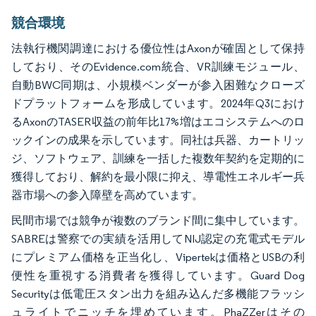
競合環境
法執行機関調達における優位性はAxonが確固として保持
しており、そのEvidence.com統合、VR訓練モジュール、
自動BWC同期は、小規模ベンダーが参入困難なクローズ
ドプラットフォームを形成しています。2024年Q3におけ
るAxonのTASER収益の前年比17%増はエコシステムへのロ
ックインの成果を示しています。同社は兵器、カートリッ
ジ、ソフトウェア、訓練を一括した複数年契約を定期的に
獲得しており、解約を最小限に抑え、導電性エネルギー兵
器市場への参入障壁を高めています。
民間市場では競争が複数のブランド間に集中しています。
SABREは警察での実績を活用してNIJ認定の充電式モデル
にプレミアム価格を正当化し、Vipertekは価格とUSBの利
便性を重視する消費者を獲得しています。Guard Dog
Securityは低電圧スタン出力を組み込んだ多機能フラッシ
ュライトでニッチを埋めています。PhaZZerはその