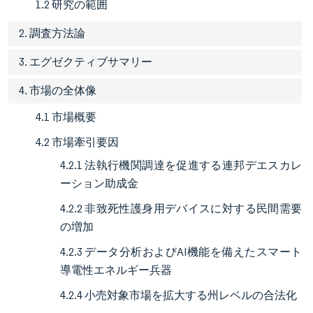
1.2 研究の範囲
2. 調査方法論
3. エグゼクティブサマリー
4. 市場の全体像
4.1 市場概要
4.2 市場牽引要因
4.2.1 法執行機関調達を促進する連邦デエスカレ
ーション助成金
4.2.2 非致死性護身用デバイスに対する民間需要
の増加
4.2.3 データ分析およびAI機能を備えたスマート
導電性エネルギー兵器
4.2.4 小売対象市場を拡大する州レベルの合法化