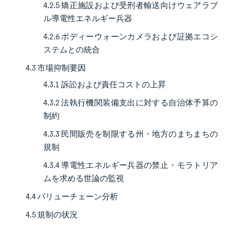
4.2.5 矯正施設および受刑者輸送向けウェアラブ
ル導電性エネルギー兵器
4.2.6 ボディーウォーンカメラおよび証拠エコシ
ステムとの統合
4.3 市場抑制要因
4.3.1 訴訟および責任コストの上昇
4.3.2 法執行機関装備支出に対する自治体予算の
制約
4.3.3 民間販売を制限する州・地方のまちまちの
規制
4.3.4 導電性エネルギー兵器の禁止・モラトリア
ムを求める世論の監視
4.4 バリューチェーン分析
4.5 規制の状況