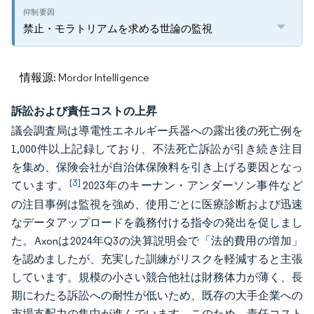
禁止・モラトリアムを求める世論の監視
情報源: Mordor Intelligence
訴訟および責任コストの上昇
議会調査局は導電性エネルギー兵器への露出後の死亡例を
1,000件以上記録しており、不法死亡訴訟が引き続き注目
を集め、保険会社が自治体保険料を引き上げる要因となっ
[3]
ています。
2023年のキーナン・アンダーソン事件など
の注目事例は監視を強め、使用ごとに医療診断および迅速
なデータアップロードを義務付ける指令の発出を促しまし
た。Axonは2024年Q3の決算説明会で「法的費用の増加」
を認めましたが、充実した訓練がリスクを軽減すると主張
しています。規模の小さい競合他社は財務体力が薄く、長
期にわたる訴訟への耐性が低いため、既存の大手企業への
市場支配力の集中が進んでいます。このため、責任コスト