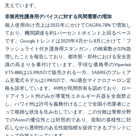
支えています。
非致死性護身用デバイスに対する民間需要の増加
個人使用向け売上は2031年にかけてCAGR6.78%で増加し
ており、機関調達を約1パーセントポイント上回るペース
です。Googleトレンドは2025年4月から8月にかけて「フ
ラッシュライト付き護身用スタンガン」の検索数が23%急
増したことを報告しており、都市部・郊外における安全意
識の高まりを裏付けています。手頃な価格帯のVipertek
VTS-880は15.99USDで販売される一方、SABREのプレミア
ム充電式モデルは199USDで、NIJ適合マイクロクーロン定
格を訴求しています。49州が民間所有を認めており、ロー
ドアイランド州のみが導電性エネルギー兵器を全面禁止
し、ハワイ州は許可を義務付けることで全国小売業者にと
って複雑な状況を生み出しています。この分散は警察分野
でのAxonの優位性とは対照的であり、規制の多様性に対
応しながら透明性のある性能指標を提供できるブランドに
とって白地となっています。