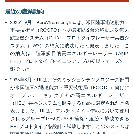
最近の産業動向
2025年9月：AeroVironment, Inc.は、米国陸軍迅速能力・
重要技術局（RCCTO）への最初の2台の移動式対無人
航空機システム（C-UAS）プロトタイプレーザー兵器シ
ステム（LWS）の納入に成功したと発表しました。こ
の納入は、陸軍多目的高エネルギーレーザー（AMP-
HEL）プロトタイプ化イニシアチブの初期フェーズの一
部でした。
2025年3月：HIIは、そのミッションテクノロジーズ部門
が米国陸軍の迅速能力・重要技術局（RCCTO）向けに
オープンアーキテクチャの高エネルギーレーザー
（HEL）兵器システムを開発するために選定されたと発
表しました。HIIは、マルチドメイン作戦において使用
されるグループ1〜3のUASを捕捉・追跡・撃破できる
HELプロトタイプを設計・試験します。このシステムは