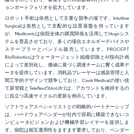
ョンポートフォリオを拡大しています。
ロボット手術は依然として主要な競争の場です。Intuitive
Surgicalは依然として支配的な設置基盤を持っています
が、Medtronicは病院全体の購買関係を活用してHugoシス
テムを普及させており、多くの場合エネルギーデバイスや
ステープラーとバンドル販売しています。PROCEPT
BioRoboticsはウォータージェット組織切除とAI指向計画
によって差別化し、価値に基づく調達チームに響く成果デ
ータを提供しています。消耗品プレーヤーは感染管理と人
間工学的デザインで競争しており、Cook Medicalの使い捨
て尿管鏡とTeleflexのUroLift 2は、アカウントを維持するの
に役立つ高速サイクルの更新を例示しています。
ソフトウェアスペシャリストとの戦略的パートナーシップ
は、ハードウェアベンダーが社内で容易に構築できないコ
ンピュータビジョンおよび機械学習レイヤーを提供しま
す。病院は相互運用性をますます要求しており、ベンダー