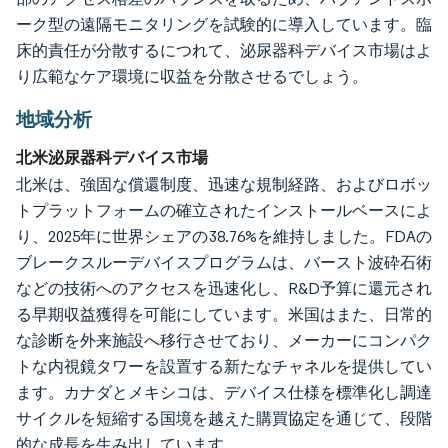
ーク型の遠隔モニタリングを試験的に導入しています。臨
床的責任が分散するにつれて、泌尿器科デバイス市場はよ
り広範なケア環境に収益を分散させるでしょう。
地域分析
北米泌尿器科デバイス市場
北米は、強固な償還制度、迅速な規制経路、およびロボッ
トプラットフォームの確立されたインストールベースによ
り、2025年に世界シェアの38.76%を維持しました。FDAの
ブレークスルーデバイスプログラムは、バースト波砕石術
などの技術へのアクセスを迅速化し、R&D予算に還元され
る早期収益獲得を可能にしています。米国はまた、日常的
な診断を外来施設へ移行させており、メーカーにコンパク
トな内視鏡タワーを設置する新たなチャネルを提供してい
ます。カナダとメキシコは、デバイス仕様を標準化し調達
サイクルを短縮する国境を越えた購買協定を通じて、段階
的な成長を生み出しています。