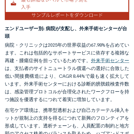
エンドユーザー別:
病院が支配し、外来手術センターが台
頭
病院・クリニックは2025年の世界収益の67.98%を占めてい
ます。これは包括的なサポートサービスに依存する複雑な
再建・腫瘍症例を担っているためです。
外来手術センター
は、支払者のサイトニュートラル償還への選好に合致した
低い間接費構造により、CAGR 8.44%で最も速く拡大して
います。外来手術センターにおける診断的膀胱鏡検査件数
は、感染管理プロトコルが合理化されたワークフローを持
つ施設を優遇するにつれて着実に増加しています。
在宅ケア環境は、携帯型透析および自己カテーテル挿入キ
ットが規制上の支持を得るにつれて新興のフロンティアを
形成しています。透析チェーンも、人員配置の制約と地方
部のアクセス格差のバランスを取るため、ハブアンドスポ