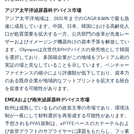
アジア太平洋泌尿器科デバイス市場
アジア太平洋地域は、2031年までのCAGR 8.86%で最も急
速に成長しています。中国、日本、韓国における高齢化人
口が処置需要を拡大する一方、公共部門の改革が先進レー
ザーおよびイメージング機器向けの資本予算を解放してい
ます。Olympusは次世代BPHデバイスの発売地として韓国
を選択しており、多国籍企業がこの地域をプレミアム術の
実証の場と見なしていることを示しています。ベンチャー
ファイナンスの縮小により評価額が低下しており、資本力
のある既存企業が地域的なフットプリントを拡大する統合
を促進する可能性があります。
EMEAおよび南米泌尿器科デバイス市場
欧州は成熟しているものの政策主導の市場であり、環境法
制が一夜にして材料選択を再形成する可能性があります。
予想されるPFAS規制は、ePTFEベースのカテーテルおよ
び血管グラフトのサプライヤーに課題をもたらし、フッ素