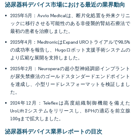
泌尿器科デバイス市場における最近の業界動向
2025年5月：Avvio Medicalは、断片化処置を外来クリニ
ックに移行させる可能性のある非侵襲的腎結石療法で
最初の患者を治療しました。
2025年4月：MedtronicはExpand UROトライアルで98.5%
の成功率を報告し、Hugoロボット支援手術システムの
より広範な展開を支持しました。
2025年2月：Neuroperaの超小型神経調節インプラント
が尿失禁療法のゴールドスタンダードエンドポイント
を達成し、小型リードレスフォーマットを検証しまし
た。
2024年12月：Teleflexは高度組織制御機能を備えた
UroLift 2システムをリリースし、BPHの適応を前立腺
100gまで拡大しました。
泌尿器科デバイス業界レポートの目次