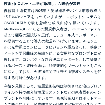
技術別:
ロボット工学が急増し、AI統合が加速
低侵襲手術装置は2025年の泌尿器科デバイス市場規模の
45.71%のシェアを占めていますが、ロボットシステムは
CAGR 10.31%で最も急峻な成長曲線を描いています。
MedtronicのHugoなどの新規参入者は、Intuitive Surgicalを
超えて顧客の選択肢を広げ、モジュール式コンポーネント
を提供することで導入の敷居を下げています。AIモジュー
ルは光学系にコンピュータビジョンを重ね合わせ、映像フ
ィードを学習曲線の短縮を助ける実用的なプロンプトに変
換します。コンパクトな超音波エミッターを介して提供さ
れるバースト波砕石術は、非侵襲的なツールキットをさら
に拡大しており、今後10年間で従来の衝撃波システムを代
替する可能性があります。
今後を見据えると、積層造形技術は制御された溶出プロフ
ァイルを持つ生分解性尿管ステントなどの患者固有のイン
プラントを可能にしています。画像診断AIとロボットアー
ムの統合により、経皮的腎砕石術中の腎杯アクセスなどの