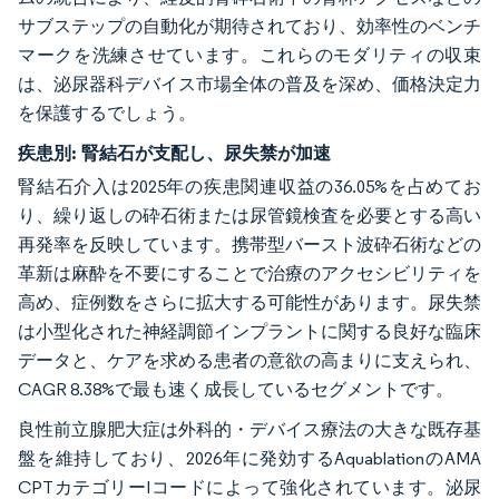
サブステップの自動化が期待されており、効率性のベンチ
マークを洗練させています。これらのモダリティの収束
は、泌尿器科デバイス市場全体の普及を深め、価格決定力
を保護するでしょう。
疾患別:
腎結石が支配し、尿失禁が加速
腎結石介入は2025年の疾患関連収益の36.05%を占めてお
り、繰り返しの砕石術または尿管鏡検査を必要とする高い
再発率を反映しています。携帯型バースト波砕石術などの
革新は麻酔を不要にすることで治療のアクセシビリティを
高め、症例数をさらに拡大する可能性があります。尿失禁
は小型化された神経調節インプラントに関する良好な臨床
データと、ケアを求める患者の意欲の高まりに支えられ、
CAGR 8.38%で最も速く成長しているセグメントです。
良性前立腺肥大症は外科的・デバイス療法の大きな既存基
盤を維持しており、2026年に発効するAquablationのAMA
CPTカテゴリーIコードによって強化されています。泌尿