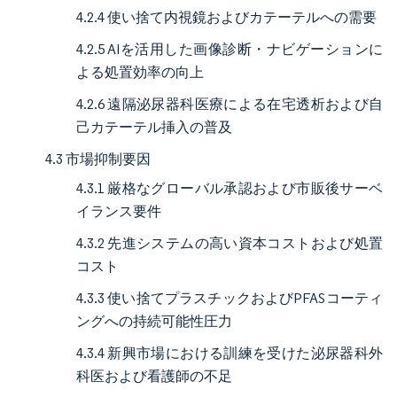
4.2.4 使い捨て内視鏡およびカテーテルへの需要
4.2.5 AIを活用した画像診断・ナビゲーションに
よる処置効率の向上
4.2.6 遠隔泌尿器科医療による在宅透析および自
己カテーテル挿入の普及
4.3 市場抑制要因
4.3.1 厳格なグローバル承認および市販後サーベ
イランス要件
4.3.2 先進システムの高い資本コストおよび処置
コスト
4.3.3 使い捨てプラスチックおよびPFASコーティ
ングへの持続可能性圧力
4.3.4 新興市場における訓練を受けた泌尿器科外
科医および看護師の不足