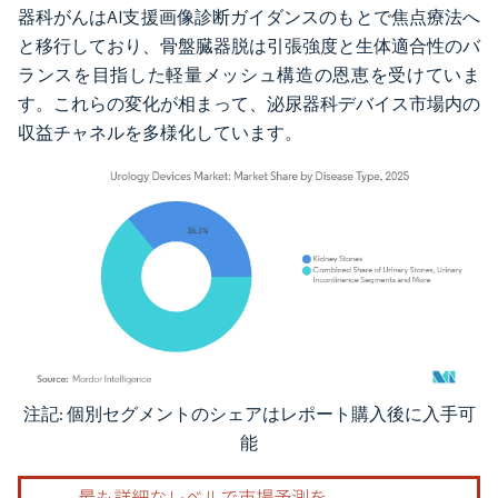
器科がんはAI支援画像診断ガイダンスのもとで焦点療法へ
と移行しており、骨盤臓器脱は引張強度と生体適合性のバ
ランスを目指した軽量メッシュ構造の恩恵を受けていま
す。これらの変化が相まって、泌尿器科デバイス市場内の
収益チャネルを多様化しています。
注記: 個別セグメントのシェアはレポート購入後に入手可
画像 © Mordor Intelligence。再利用にはCC BY 4.0の表示が必要です。
能