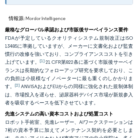
情報源: Mordor Intelligence
厳格なグローバル承認および市販後サーベイランス要件
FDAが予定しているクオリティシステム規制改正はISO
13485に準拠していますが、メーカーに文書化および監査
慣行の改修を強いており、コンプライアンスコストを引き
[1]
上げています。
21 CFR第822条に基づく市販後サーベイ
ランスは長期的なフォローアップ研究を要求しており、こ
の負担は小規模なイノベーターに最も重くのしかかりま
[2]
す。
ANVISAおよびEUからの同様に強化された規制体制
は、市場投入を遅らせ、泌尿器科デバイス市場が新規参入
者を吸収するペースを低下させています。
先進システムの高い資本コストおよび処置コスト
ロボット手術室、先進レーザー、AIワークステーションは
7桁の資本予算に加えてメンテナンス契約を必要としま