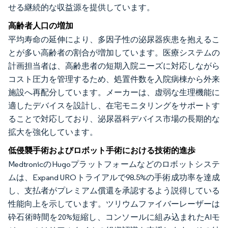
せる継続的な収益源を提供しています。
高齢者人口の増加
平均寿命の延伸により、多因子性の泌尿器疾患を抱えるこ
とが多い高齢者の割合が増加しています。医療システムの
計画担当者は、高齢患者の短期入院ニーズに対応しながら
コスト圧力を管理するため、処置件数を入院病棟から外来
施設へ再配分しています。メーカーは、虚弱な生理機能に
適したデバイスを設計し、在宅モニタリングをサポートす
ることで対応しており、泌尿器科デバイス市場の長期的な
拡大を強化しています。
低侵襲手術およびロボット手術における技術的進歩
MedtronicのHugoプラットフォームなどのロボットシステ
ムは、Expand UROトライアルで98.5%の手術成功率を達成
し、支払者がプレミアム償還を承認するよう説得している
性能向上を示しています。ツリウムファイバーレーザーは
砕石術時間を20%短縮し、コンソールに組み込まれたAIモ