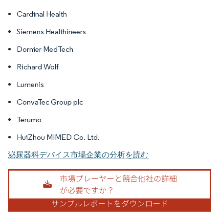
Cardinal Health
Siemens Healthineers
Dornier MedTech
Richard Wolf
Lumenis
ConvaTec Group plc
Terumo
HuiZhou MIMED Co. Ltd.
泌尿器科デバイス市場企業の分析を読む