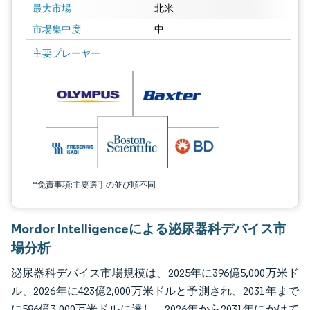
最大市場
北米
市場集中度
中
画像 © Mordor Intelligence。再利用にはCC BY 4.0の表示が必要です。
主要プレーヤー
*免責事項:主要選手の並び順不同
Mordor Intelligenceによる泌尿器科デバイス市
場分析
泌尿器科デバイス市場規模は、2025年に396億5,000万米ド
ル、2026年に423億2,000万米ドルと予測され、2031年まで
に586億3,000万米ドルに達し、2026年から2031年にかけて