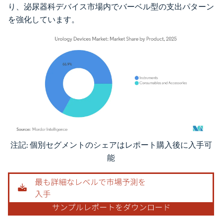
り、泌尿器科デバイス市場内でバーベル型の支出パターン
を強化しています。
注記: 個別セグメントのシェアはレポート購入後に入手可
画像 © Mordor Intelligence。再利用にはCC BY 4.0の表示が必要です。
能