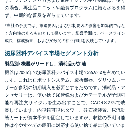
す。ラテンアメリカおよび東南アジアの中小病院は、多く
の場合、再生品ユニットや融資プログラムに頼らざるを得
ず、中期的な普及を遅らせています。
*当社の予測では、推進要因および抑制要因の影響を加算的ではな
く方向性のあるものとして扱います。影響予測は、ベースライン
成長、構成効果、および変数間の相互作用を反映しています。
泌尿器科デバイス市場セグメント分析
製品別:
機器がリードし、消耗品が加速
機器は2025年の泌尿器科デバイス市場の66.92%を占めてい
ます。これはロボットシステム、透析機器、ツリウムレー
ザーが多額の初期購入を必要とするためです。消耗品・ア
クセサリーは、使い捨て尿管鏡およびカテーテルが予測可
能な再注文サイクルを生み出すことで、CAGR 8.27%で成
長しています。内視鏡可視化タワー、砕石術装置、尿流動
態カートが資本予算を固定していますが、収益の予測可能
性は今やすべての症例に対応する使い捨て品に傾いていま