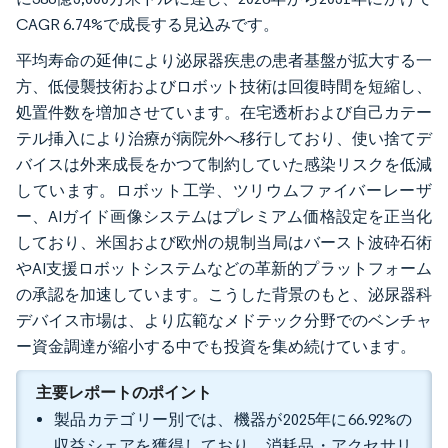
CAGR 6.74%で成長する見込みです。
平均寿命の延伸により泌尿器疾患の患者基盤が拡大する一
方、低侵襲技術およびロボット技術は回復時間を短縮し、
処置件数を増加させています。在宅透析および自己カテー
テル挿入により治療が病院外へ移行しており、使い捨てデ
バイスは外来成長をかつて制約していた感染リスクを低減
しています。ロボット工学、ツリウムファイバーレーザ
ー、AIガイド画像システムはプレミアム価格設定を正当化
しており、米国および欧州の規制当局はバースト波砕石術
やAI支援ロボットシステムなどの革新的プラットフォーム
の承認を加速しています。こうした背景のもと、泌尿器科
デバイス市場は、より広範なメドテック分野でのベンチャ
ー資金調達が縮小する中でも投資を集め続けています。
主要レポートのポイント
製品カテゴリー別では、機器が2025年に66.92%の
収益シェアを獲得しており、消耗品・アクセサリ