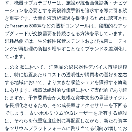
す。機器サブカテゴリーは、施設が統合画像診断・ナビゲ
ーションを必要とする高複雑度手術を追求する際に引き続
き重要です。大量血液透析濾過を提供するために認可され
たFresenius 5008Xなどの透析コンソールは、段階的なアッ
プグレードが交換需要を持続させる方法を示しています。
消耗品側では、生分解性尿管ステントおよび抗菌コーティ
ングが再処理の負担を増やすことなくブランドを差別化し
ています。
この文脈において、消耗品の泌尿器科デバイス市場規模
は、特に処置あたりコストの透明性が購買者の選好を左右
する地域において、より大きな収益シェアを獲得する軌道
にあります。機器は絶対的な価値において支配的であり続
けますが、予算委員会が大規模な資本支出の承認サイクル
を長期化させるため、その成長率はアクセサリーを下回る
でしょう。古いホルミウムYAGレーザーを所有する施設
は、それらを低重症度症例に再配置しながら、新たな資本
をツリウムプラットフォームに割り当てる傾向が増してお