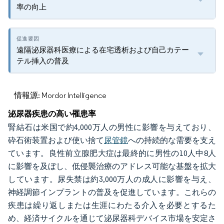
率の向上
遠隔泌尿器科医療による在宅透析および自己カテー
テル挿入の普及
情報源: Mordor Intelligence
泌尿器疾患の高い罹患率
腎結石は米国で約4,000万人の男性に影響を与えており、
砕石術装置および使い捨て
尿管鏡
への持続的な需要を支え
ています。良性前立腺肥大症は最終的に男性の10人中8人
に影響を及ぼし、低侵襲治療のアドレス可能な基盤を拡大
しています。尿失禁は約3,000万人の成人に影響を与え、
神経調節インプラントの普及を促進しています。これらの
疾患は繰り返しまたは生涯にわたる介入を必要とするた
め、経済サイクルを通じて泌尿器科デバイス市場を安定さ