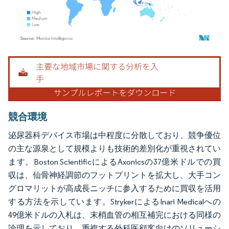
画像 © Mordor Intelligence。再利用にはCC BY 4.0の表示が必要です。
競合環境
泌尿器科デバイス市場は中程度に分散しており、競争優位
の主な源泉として規模よりも技術的差別化が重視されてい
ます。Boston ScientificによるAxonicsの37億米ドルでの買
収は、仙骨神経調節のフットプリントを拡大し、大手コン
グロマリットが高成長ニッチに参入するために買収を活用
する方法を示しています。StrykerによるInari Medicalへの
49億米ドルの入札は、末梢血管の相互補完における同様の
論理を示しており、重複する外科医顧客向けのソリューシ