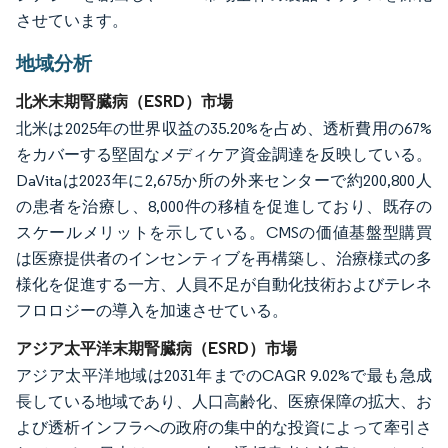
させています。
地域分析
北米末期腎臓病（ESRD）市場
北米は2025年の世界収益の35.20%を占め、透析費用の67%
をカバーする堅固なメディケア資金調達を反映している。
DaVitaは2023年に2,675か所の外来センターで約200,800人
の患者を治療し、8,000件の移植を促進しており、既存の
スケールメリットを示している。CMSの価値基盤型購買
は医療提供者のインセンティブを再構築し、治療様式の多
様化を促進する一方、人員不足が自動化技術およびテレネ
フロロジーの導入を加速させている。
アジア太平洋末期腎臓病（ESRD）市場
アジア太平洋地域は2031年までのCAGR 9.02%で最も急成
長している地域であり、人口高齢化、医療保障の拡大、お
よび透析インフラへの政府の集中的な投資によって牽引さ