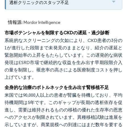
透析クリニックのスタッフ不足
情報源: Mordor Intelligence
市場ポテンシャルを制限するCKDの遅延・過少診断
系統的なスクリーニングの欠如により、CKD患者の3分の
1が進行した段階まで未発見のままとなり、紹介の遅延と
緊急開始率の上昇をもたらしています。この遅発的な病状
発現はESRD市場で継続的な収益を生み出す早期段階介入
の量を制限し、罹患率の高さによる医療制度コストを押し
上げています。
全身的な治療のボトルネックを生み出す腎移植不足
米国では90,000人以上の患者が腎臓を待機しており、平均
待機期間は5年です。このギャップが長期の透析依存を促
進し、需要は維持されるものの移植の優れた生存率の恩恵
へのアクセスが制限されています。異種移植試験は進展を
示していますが、商業規模への到達にはまだ数年を要する