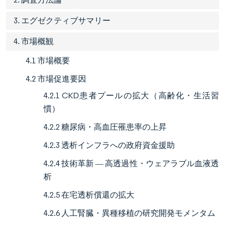
3. エグゼクティブサマリー
4. 市場概観
4.1 市場概要
4.2 市場促進要因
4.2.1 CKD患者プールの拡大（高齢化・生活習
慣）
4.2.2 糖尿病・高血圧罹患率の上昇
4.2.3 透析インフラへの政府資金援助
4.2.4 技術革新 ― 高透過性・ウェアラブル血液透
析
4.2.5 在宅透析償還の拡大
4.2.6 人工腎臓・異種移植の研究開発モメンタム