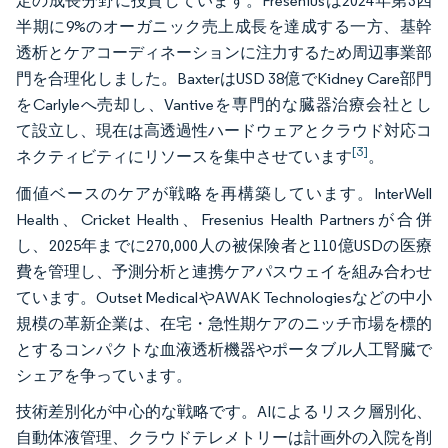
定の成長分野に投資しています。Freseniusは2024年第3四
半期に9%のオーガニック売上成長を達成する一方、基幹
透析とケアコーディネーションに注力するため周辺事業部
門を合理化しました。BaxterはUSD 38億でKidney Care部門
をCarlyleへ売却し、Vantiveを専門的な臓器治療会社とし
て設立し、現在は高透過性ハードウェアとクラウド対応コ
[3]
ネクティビティにリソースを集中させています
。
価値ベースのケアが戦略を再構築しています。InterWell
Health、Cricket Health、Fresenius Health Partnersが合併
し、2025年までに270,000人の被保険者と110億USDの医療
費を管理し、予測分析と連携ケアパスウェイを組み合わせ
ています。Outset MedicalやAWAK Technologiesなどの中小
規模の革新企業は、在宅・急性期ケアのニッチ市場を標的
とするコンパクトな血液透析機器やポータブル人工腎臓で
シェアを争っています。
技術差別化が中心的な戦略です。AIによるリスク層別化、
自動体液管理、クラウドテレメトリーは計画外の入院を削