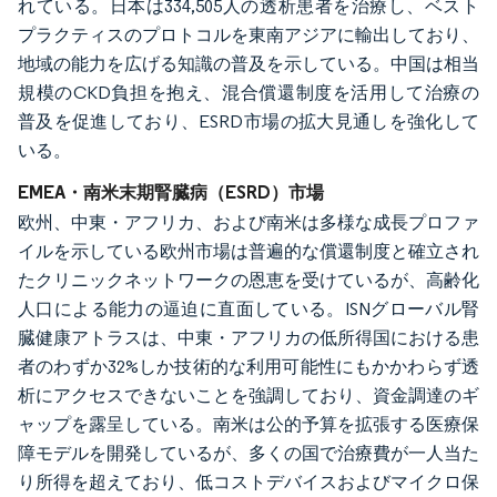
れている。日本は334,505人の透析患者を治療し、ベスト
プラクティスのプロトコルを東南アジアに輸出しており、
地域の能力を広げる知識の普及を示している。中国は相当
規模のCKD負担を抱え、混合償還制度を活用して治療の
普及を促進しており、ESRD市場の拡大見通しを強化して
いる。
EMEA・南米末期腎臓病（ESRD）市場
欧州、中東・アフリカ、および南米は多様な成長プロファ
イルを示している欧州市場は普遍的な償還制度と確立され
たクリニックネットワークの恩恵を受けているが、高齢化
人口による能力の逼迫に直面している。ISNグローバル腎
臓健康アトラスは、中東・アフリカの低所得国における患
者のわずか32%しか技術的な利用可能性にもかかわらず透
析にアクセスできないことを強調しており、資金調達のギ
ャップを露呈している。南米は公的予算を拡張する医療保
障モデルを開発しているが、多くの国で治療費が一人当た
り所得を超えており、低コストデバイスおよびマイクロ保