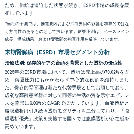
ため、供給は逼迫した状態が続き、ESRD市場の成長を緩
和しています。
*当社の予測では、推進要因および抑制要因の影響を加算的ではな
く方向性のあるものとして扱います。影響予測は、ベースライン
成長、構成効果、および変数間の相互作用を反映しています。
末期腎臓病（ESRD）市場セグメント分析
治療法別:
保存的ケアの台頭を背景とした透析の優位性
2025年のESRD市場において、透析は売上高の70.02%を占
め、償還圧力にもかかわらず中心的な役割を維持しまし
た。保存的腎管理は新たな代替手段として台頭しており、
虚弱な高齢患者群に対して同等の生活の質を示すエビデン
スを背景に8.88%のCAGRで拡大しています。血液透析と
腹膜透析は引き続き透析モダリティを二分しており、「腹
膜透析優先」政策を実施する国々では腹膜透析が存在感を
高めています。