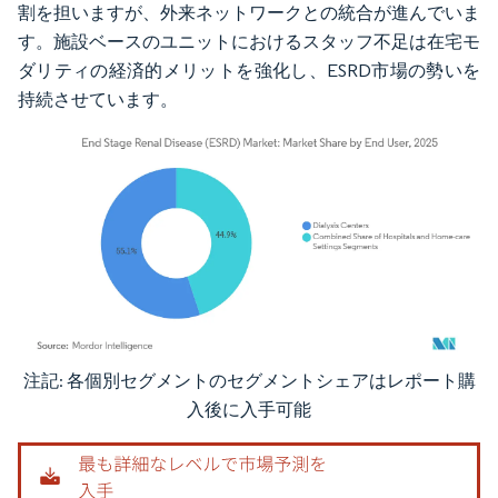
割を担いますが、外来ネットワークとの統合が進んでいま
す。施設ベースのユニットにおけるスタッフ不足は在宅モ
ダリティの経済的メリットを強化し、ESRD市場の勢いを
持続させています。
注記: 各個別セグメントのセグメントシェアはレポート購
画像 © Mordor Intelligence。再利用にはCC BY 4.0の表示が必要です。
入後に入手可能