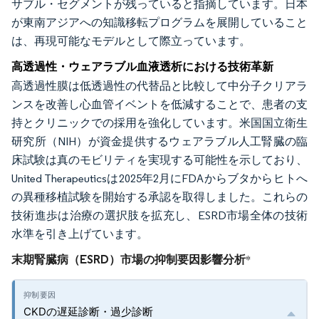
サブル・セグメントが残っていると指摘しています。日本
が東南アジアへの知識移転プログラムを展開していること
は、再現可能なモデルとして際立っています。
高透過性・ウェアラブル血液透析における技術革新
高透過性膜は低透過性の代替品と比較して中分子クリアラ
ンスを改善し心血管イベントを低減することで、患者の支
持とクリニックでの採用を強化しています。米国国立衛生
研究所（NIH）が資金提供するウェアラブル人工腎臓の臨
床試験は真のモビリティを実現する可能性を示しており、
United Therapeuticsは2025年2月にFDAからブタからヒトへ
の異種移植試験を開始する承認を取得しました。これらの
技術進歩は治療の選択肢を拡充し、ESRD市場全体の技術
水準を引き上げています。
末期腎臓病（ESRD）市場の抑制要因影響分析
*
CKDの遅延診断・過少診断