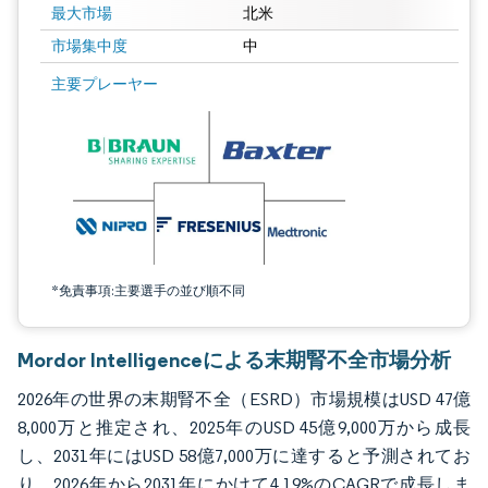
最大市場
北米
市場集中度
中
画像 © Mordor Intelligence。再利用にはCC BY 4.0の表示が必要です。
主要プレーヤー
*免責事項:主要選手の並び順不同
Mordor Intelligenceによる末期腎不全市場分析
2026年の世界の末期腎不全（ESRD）市場規模はUSD 47億
8,000万と推定され、2025年のUSD 45億9,000万から成長
し、2031年にはUSD 58億7,000万に達すると予測されてお
り、2026年から2031年にかけて4.19%のCAGRで成長しま