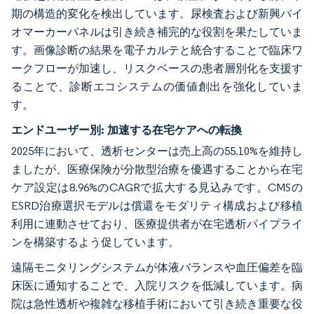
期の構造的変化を検出しています。尿検査および新興バイ
オマーカーパネルは引き続き補完的な役割を果たしていま
す。画像診断の結果を電子カルテと統合することで臨床ワ
ークフローが加速し、リスクベースの患者層別化を支援す
ることで、診断エコシステムの価値創出を強化していま
す。
エンドユーザー別:
加速する在宅ケアへの転換
2025年において、透析センターは売上高の55.10%を維持し
ましたが、医療保険が分散型治療を優遇することから在宅
ケア設定は8.96%のCAGRで拡大する見込みです。CMSの
ESRD治療選択モデルは償還をモダリティ構成および移植
利用に連動させており、医療提供者が在宅透析パイプライ
ンを構築するよう促しています。
遠隔モニタリングシステムが体液バランスや血圧偏差を臨
床医に通知することで、入院リスクを低減しています。病
院は急性透析や複雑な移植手術において引き続き重要な役