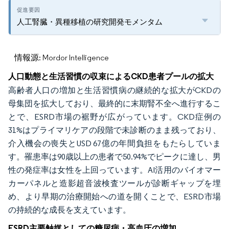
人工腎臓・異種移植の研究開発モメンタム
情報源: Mordor Intelligence
人口動態と生活習慣の収束によるCKD患者プールの拡大
高齢者人口の増加と生活習慣病の継続的な拡大がCKDの
母集団を拡大しており、最終的に末期腎不全へ進行するこ
とで、ESRD市場の裾野が広がっています。CKD症例の
31%はプライマリケアの段階で未診断のまま残っており、
介入機会の喪失とUSD 67億の年間負担をもたらしていま
す。罹患率は90歳以上の患者で50.94%でピークに達し、男
性の発症率は女性を上回っています。AI活用のバイオマー
カーパネルと造影超音波検査ツールが診断ギャップを埋
め、より早期の治療開始への道を開くことで、ESRD市場
の持続的な成長を支えています。
ESRD主要触媒としての糖尿病・高血圧の増加