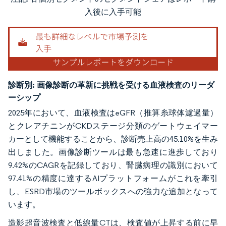
画像 © Mordor Intelligence。再利用にはCC BY 4.0の表示が必要です。
入後に入手可能
診断別:
画像診断の革新に挑戦を受ける血液検査のリーダ
ーシップ
2025年において、血液検査はeGFR（推算糸球体濾過量）
とクレアチニンがCKDステージ分類のゲートウェイマー
カーとして機能することから、診断売上高の45.10%を生み
出しました。画像診断ツールは最も急速に進歩しており
9.42%のCAGRを記録しており、腎臓病理の識別において
97.41%の精度に達するAIプラットフォームがこれを牽引
し、ESRD市場のツールボックスへの強力な追加となって
います。
造影超音波検査と低線量CTは、検査値が上昇する前に早