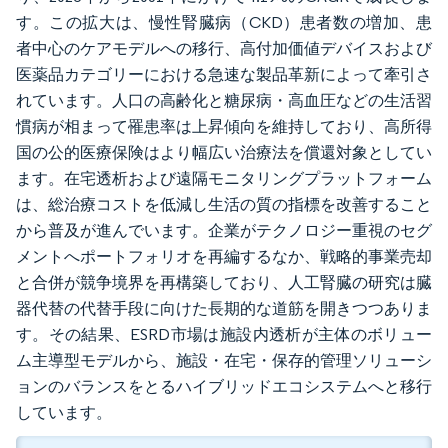
す。この拡大は、慢性腎臓病（CKD）患者数の増加、患
者中心のケアモデルへの移行、高付加価値デバイスおよび
医薬品カテゴリーにおける急速な製品革新によって牽引さ
れています。人口の高齢化と糖尿病・高血圧などの生活習
慣病が相まって罹患率は上昇傾向を維持しており、高所得
国の公的医療保険はより幅広い治療法を償還対象としてい
ます。在宅透析および遠隔モニタリングプラットフォーム
は、総治療コストを低減し生活の質の指標を改善すること
から普及が進んでいます。企業がテクノロジー重視のセグ
メントへポートフォリオを再編するなか、戦略的事業売却
と合併が競争境界を再構築しており、人工腎臓の研究は臓
器代替の代替手段に向けた長期的な道筋を開きつつありま
す。その結果、ESRD市場は施設内透析が主体のボリュー
ム主導型モデルから、施設・在宅・保存的管理ソリューシ
ョンのバランスをとるハイブリッドエコシステムへと移行
しています。