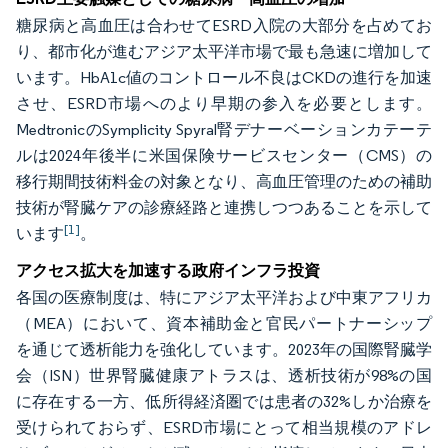
糖尿病と高血圧は合わせてESRD入院の大部分を占めてお
り、都市化が進むアジア太平洋市場で最も急速に増加して
います。HbA1c値のコントロール不良はCKDの進行を加速
させ、ESRD市場へのより早期の参入を必要とします。
MedtronicのSymplicity Spyral腎デナーベーションカテーテ
ルは2024年後半に米国保険サービスセンター（CMS）の
移行期間技術料金の対象となり、高血圧管理のための補助
技術が腎臓ケアの診療経路と連携しつつあることを示して
[1]
います
。
アクセス拡大を加速する政府インフラ投資
各国の医療制度は、特にアジア太平洋および中東アフリカ
（MEA）において、資本補助金と官民パートナーシップ
を通じて透析能力を強化しています。2023年の国際腎臓学
会（ISN）世界腎臓健康アトラスは、透析技術が98%の国
に存在する一方、低所得経済圏では患者の32%しか治療を
受けられておらず、ESRD市場にとって相当規模のアドレ