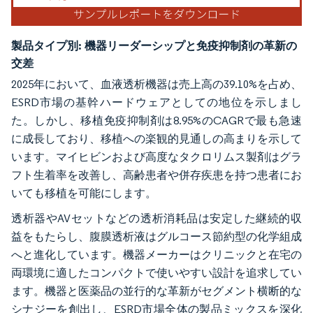
製品タイプ別:
機器リーダーシップと免疫抑制剤の革新の
交差
2025年において、血液透析機器は売上高の39.10%を占め、
ESRD市場の基幹ハードウェアとしての地位を示しまし
た。しかし、移植免疫抑制剤は8.95%のCAGRで最も急速
に成長しており、移植への楽観的見通しの高まりを示して
います。マイヒビンおよび高度なタクロリムス製剤はグラ
フト生着率を改善し、高齢患者や併存疾患を持つ患者にお
いても移植を可能にします。
透析器やAVセットなどの透析消耗品は安定した継続的収
益をもたらし、腹膜透析液はグルコース節約型の化学組成
へと進化しています。機器メーカーはクリニックと在宅の
両環境に適したコンパクトで使いやすい設計を追求してい
ます。機器と医薬品の並行的な革新がセグメント横断的な
シナジーを創出し、ESRD市場全体の製品ミックスを深化