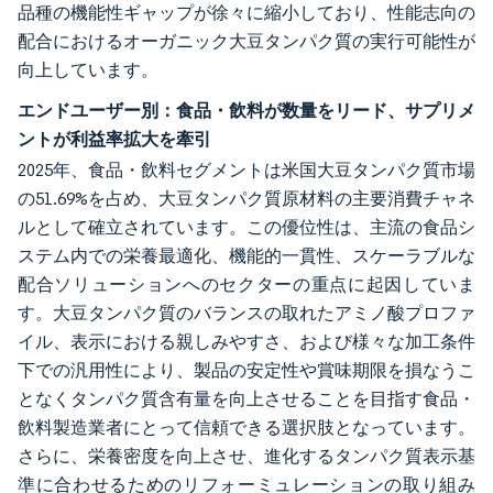
品種の機能性ギャップが徐々に縮小しており、性能志向の
配合におけるオーガニック大豆タンパク質の実行可能性が
向上しています。
エンドユーザー別：食品・飲料が数量をリード、サプリメ
ントが利益率拡大を牽引
2025年、食品・飲料セグメントは米国大豆タンパク質市場
の51.69%を占め、大豆タンパク質原材料の主要消費チャネ
ルとして確立されています。この優位性は、主流の食品シ
ステム内での栄養最適化、機能的一貫性、スケーラブルな
配合ソリューションへのセクターの重点に起因していま
す。大豆タンパク質のバランスの取れたアミノ酸プロファ
イル、表示における親しみやすさ、および様々な加工条件
下での汎用性により、製品の安定性や賞味期限を損なうこ
となくタンパク質含有量を向上させることを目指す食品・
飲料製造業者にとって信頼できる選択肢となっています。
さらに、栄養密度を向上させ、進化するタンパク質表示基
準に合わせるためのリフォーミュレーションの取り組み