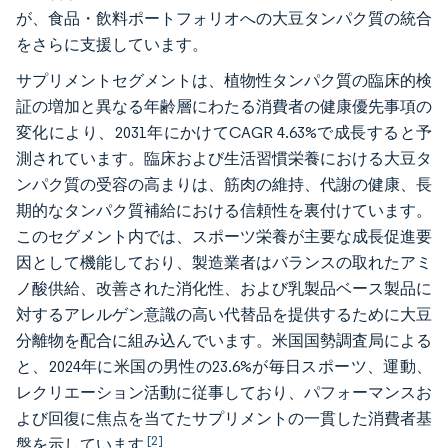
が、食品・飲料ポートフォリオへの大豆タンパク質の統合
をさらに支援しています。
サプリメントセグメントは、植物性タンパク質の臨床的検
証の増加と異なる年齢層にわたる消費者の健康優先事項の
変化により、2031年にかけてCAGR 4.63%で成長すると予
測されています。臨床および生活習慣栄養における大豆タ
ンパク質の受容の高まりは、筋肉の維持、代謝の健康、長
期的なタンパク質補給における信頼性を裏付けています。
このセグメント内では、スポーツ栄養が主要な成長促進要
因として機能しており、製造業者はバランスの取れたアミ
ノ酸供給、改善された消化性、および乳製品ベース製品に
対するアレルゲン意識の高い代替品を提供するために大豆
分離物を配合に組み込んでいます。米国国勢調査局による
と、2024年に米国の男性の23.6%が毎日スポーツ、運動、
レクリエーション活動に従事しており、パフォーマンスお
よび回復に焦点を当てたサプリメントの一貫した消費者基
[2]
盤を示しています
。