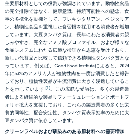
主要原材料としての役割が強調されています。動物性食品
の完全排除ではなく、健康意識、持続可能性への懸念、食
事の多様化を動機として、フレキシタリアン、ベジタリア
ン、植物性食品を重視した食習慣を採用する消費者が増加
しています。大豆タンパク質は、長年にわたる消費者の親
しみやすさ、完全なアミノ酸プロファイル、および様々な
食品システムにわたる広範な検証から恩恵を受けており、
新しい代替品と比較して信頼できる植物性タンパク質とな
っています。例えば、Good Food Instituteによると、2024
年に53%のアメリカ人が植物性肉を一度は消費したと報告
しており、植物性製品が主流消費に大きく浸透しているこ
[1]
とを示しています
。この広範な受容は、多くの製造業
者による継続的な製品リフォーミュレーションとポートフ
ォリオ拡大を支援しており、これらの製造業者の多くは栄
養的同等性、配合安定性、タンパク質表示効率のために大
豆タンパク質に依存しています。
クリーンラベルおよび馴染みのある原材料への需要増加