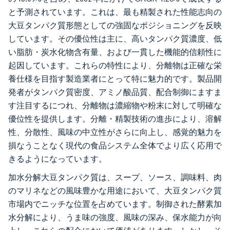
と予測されています。これは、最も精製された性能志向の
大豆タンパク質形態としての強固なポジショニングを反映
しています。その優位性は主に、高いタンパク質濃度、低
い脂肪・炭水化物含有量、および一貫した機能的信頼性に
起因しています。これらの特性により、分離物は正確な栄
養仕様を目指す製造業者にとって特に魅力的です。製品開
発者がタンパク質密度、アミノ酸品質、配合制御にますま
す注目するにつれ、分離物は濃縮物や粉末に対して明確な
優位性を提供します。分離・精製技術の進歩により、溶解
性、分散性、風味の中立性がさらに向上し、感覚的魅力を
損なうことなく現代の食品システム全体でより広く応用で
きるようになっています。
加水分解大豆タンパク質は、スープ、ソース、調味料、肉
のマリネなどの風味豊かな用途において、大豆タンパク質
市場内でニッチな位置を占めています。制御された酵素加
水分解により、うま味の強度、風味の深み、保水能力が向