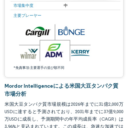
市場集中度
中
画像 © Mordor Intelligence。再利用にはCC BY 4.0の表示が必要です。
主要プレーヤー
*免責事項:主要選手の並び順不同
Mordor Intelligenceによる米国大豆タンパク質
市場分析
米国大豆タンパク質市場規模は2026年までに31億2,000万
USDに達すると予測されており、2031年までに37億9,000
万USDに成長し、予測期間中の年平均成長率（CAGR）は
3.96%と見込まれています。この成長は、急速な加速では