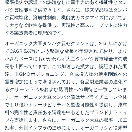
収率損失や認証上の課題なしに競争力のある機能性とタン
パク質性能を提供できます。さらに、従来型品種はタンパ
ク質標準化、溶解性制御、機能的カスタマイズにおいてよ
り大きな柔軟性を提供し、再現性と高スループットに注力
する製造業者に理想的です。
オーガニック大豆タンパク質セグメントは、2031年にかけ
てCAGR 5.67%という堅調な成長が予測されており、より
小さなベースにもかかわらず大豆タンパク質市場全体の成
長を上回っています。この加速した拡大は、認証された調
達、非GMOポジショニング、合成投入物の使用削減への
需要増加によって牽引されており、食品製造業者の進化す
るクリーンラベルおよび透明性への期待と一致していま
す。オーガニック大豆タンパク質はサプライチェーン全体
でより強いトレーサビリティと監査可能性を提供し、原材
料の完全性と責任ある調達を中心としたブランドナラティ
ブを支援します。さらに、オーガニック大豆の収率、加工
効率、分別インフラの進歩により、オーガニックと従来型