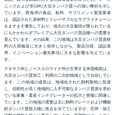
ニックおよび非GMO大豆タンパク質への強い嗜好を示し
ています。西海岸の食品、飲料、サプリメント製造業者
は、認証された原材料とトレーサブルなサプライチェーン
をますます優先しており、地元の大豆栽培が限られている
にもかかわらずプレミアム大豆タンパク質品種への需要を
育んでいます。その結果、この地域は大豆タンパク質原材
料の入荷輸送に大きく依存しながら、製品仕様、認証基
準、イノベーション優先事項に大きな影響を与えていま
す。
テキサス州とノースカロライナ州が主導する米国南部は、
大豆タンパク質加工・利用の二次的地域として台頭してい
ます。この地域の成長は、地域化された飼料製粉に投資
し、信頼性が高く地域的に入手可能なタンパク質源を求め
ている家禽・畜産インテグレーターの拡大と密接に関連し
ています。この地域の需要は主に飼料グレードおよび機能
的タンパク質投入物に焦点を当てていますが、圧搾・加工