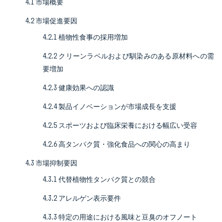
4.1 市場概要
4.2 市場促進要因
4.2.1 植物性食事の採用増加
4.2.2 クリーンラベルおよび馴染みのある原材料への需
要増加
4.2.3 健康効果への認識
4.2.4 製品イノベーションが市場成長を支援
4.2.5 スポーツおよび臨床栄養における幅広い受容
4.2.6 高タンパク質・強化食品への関心の高まり
4.3 市場抑制要因
4.3.1 代替植物性タンパク質との競合
4.3.2 アレルゲン表示要件
4.3.3 特定の用途における風味と豆臭のオフノート