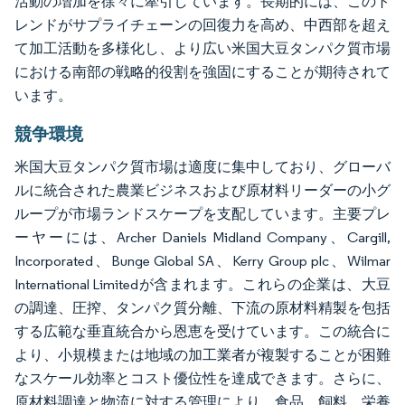
活動の増加を徐々に牽引しています。長期的には、このト
レンドがサプライチェーンの回復力を高め、中西部を超え
て加工活動を多様化し、より広い米国大豆タンパク質市場
における南部の戦略的役割を強固にすることが期待されて
います。
競争環境
米国大豆タンパク質市場は適度に集中しており、グローバ
ルに統合された農業ビジネスおよび原材料リーダーの小グ
ループが市場ランドスケープを支配しています。主要プレ
ーヤーには、Archer Daniels Midland Company、Cargill,
Incorporated、Bunge Global SA、Kerry Group plc、Wilmar
International Limitedが含まれます。これらの企業は、大豆
の調達、圧搾、タンパク質分離、下流の原材料精製を包括
する広範な垂直統合から恩恵を受けています。この統合に
より、小規模または地域の加工業者が複製することが困難
なスケール効率とコスト優位性を達成できます。さらに、
原材料調達と物流に対する管理により、食品、飼料、栄養