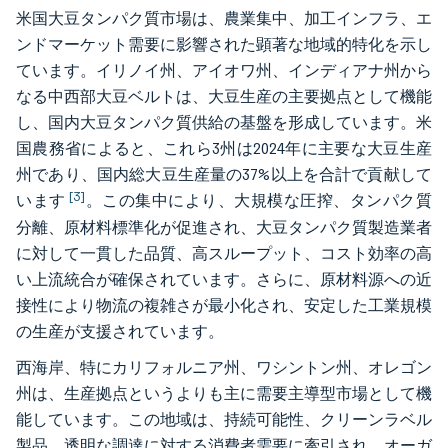
米国大豆タンパク質市場は、農業集中、加工インフラ、エ
ンドマーケット需要に影響された顕著な地域的特化を示し
ています。イリノイ州、アイオワ州、インディアナ州から
なる中西部大豆ベルトは、大豆生産の主要拠点として機能
し、国内大豆タンパク質供給の基盤を形成しています。米
国農務省によると、これら3州は2024年に主要な大豆生産
州であり、国内総大豆生産量の37%以上を合計で貢献して
[3]
います
。この集中により、大規模な圧搾、タンパク質
分離、原材料標準化が促進され、大豆タンパク質製造業者
に対して一貫した品質、高スループット、コスト効率の高
い上流統合が確保されています。さらに、原材料源への近
接性により物流の複雑さが最小化され、安定した工業規模
の生産が支援されています。
西海岸、特にカリフォルニア州、ワシントン州、オレゴン
州は、生産拠点というよりも主に需要主導型市場として機
能しています。この地域は、持続可能性、クリーンラベル
製品、透明な調達に対する消費者需要に牽引され、オーガ