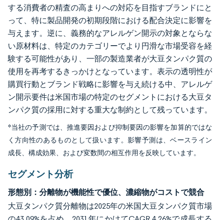
する消費者の精査の高まりへの対応を目指すブランドにと
って、特に製品開発の初期段階における配合決定に影響を
与えます。逆に、義務的なアレルゲン開示の対象とならな
い原材料は、特定のカテゴリーでより円滑な市場受容を経
験する可能性があり、一部の製造業者が大豆タンパク質の
使用を再考するきっかけとなっています。表示の透明性が
購買行動とブランド戦略に影響を与え続ける中、アレルゲ
ン開示要件は米国市場の特定のセグメントにおける大豆タ
ンパク質の採用に対する重大な制約として残っています。
*当社の予測では、推進要因および抑制要因の影響を加算的ではな
く方向性のあるものとして扱います。影響予測は、ベースライン
成長、構成効果、および変数間の相互作用を反映しています。
セグメント分析
形態別：分離物が機能性で優位、濃縮物がコストで競合
大豆タンパク質分離物は2025年の米国大豆タンパク質市場
の43.09%を占め、2031年にかけてCAGR 4.26%で成長する