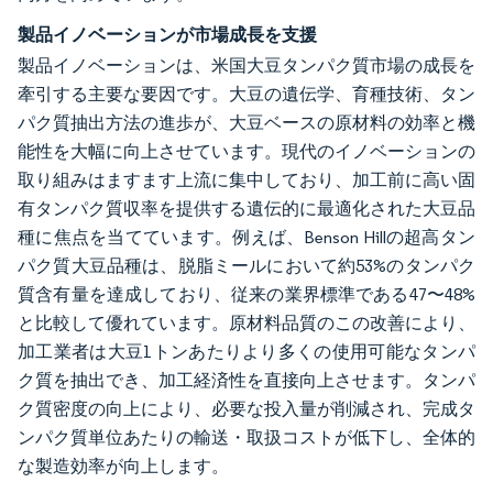
製品イノベーションが市場成長を支援
製品イノベーションは、米国大豆タンパク質市場の成長を
牽引する主要な要因です。大豆の遺伝学、育種技術、タン
パク質抽出方法の進歩が、大豆ベースの原材料の効率と機
能性を大幅に向上させています。現代のイノベーションの
取り組みはますます上流に集中しており、加工前に高い固
有タンパク質収率を提供する遺伝的に最適化された大豆品
種に焦点を当てています。例えば、Benson Hillの超高タン
パク質大豆品種は、脱脂ミールにおいて約53%のタンパク
質含有量を達成しており、従来の業界標準である47〜48%
と比較して優れています。原材料品質のこの改善により、
加工業者は大豆1トンあたりより多くの使用可能なタンパ
ク質を抽出でき、加工経済性を直接向上させます。タンパ
ク質密度の向上により、必要な投入量が削減され、完成タ
ンパク質単位あたりの輸送・取扱コストが低下し、全体的
な製造効率が向上します。