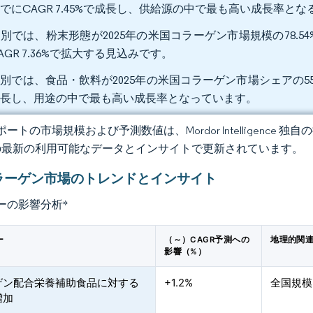
でにCAGR 7.45%で成長し、供給源の中で最も高い成長率と
別では、粉末形態が2025年の米国コラーゲン市場規模の78.54
AGR 7.36%で拡大する見込みです。
別では、食品・飲料が2025年の米国コラーゲン市場シェアの55.2
成長し、用途の中で最も高い成長率となっています。
ートの市場規模および予測数値は、Mordor Intelligence
の最新の利用可能なデータとインサイトで更新されています。
ラーゲン市場のトレンドとインサイト
ーの影響分析
*
ー
（～）CAGR予測への
地理的関
影響（%）
ゲン配合栄養補助食品に対する
+1.2%
全国規模
増加