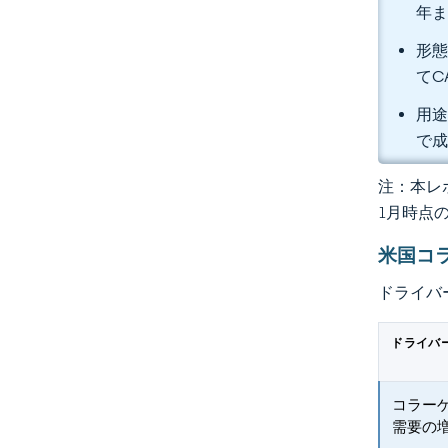
年ま
形態
てC
用途
で
注：本レポ
1月時点
米国コ
ドライバ
ドライバ
コラー
需要の