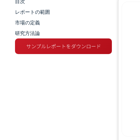
目次
市場規模とシェア
レポートの範囲
市場分析
市場の定義
研究方法論
トレンドとインサイト
セグメント分析
地理分析
競争環境
主要プレーヤー
業界の動向