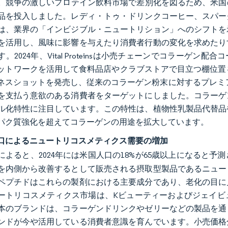
。競争の激しいプロテイン飲料市場で差別化を図るため、米国の機
品を投入しました。レディ・トゥ・ドリンクコーヒー、スパー
は、業界の「インビジブル・ニュートリション」へのシフトを
を活用し、風味に影響を与えたり消費者行動の変化を求めたり
2024年、Vital Proteinsは小売チェーンでコラーゲン配合コール
ットワークを活用して食料品店やクラブストアで目立つ棚位置を確保し
ネスショットを発売し、従来のコラーゲン粉末に対するプレミア
D 6を支払う意欲のある消費者をターゲットにしました。コラ
ル化特性に注目しています。この特性は、植物性乳製品代替品
パク質強化を超えてコラーゲンの用途を拡大しています。
口によるニュートリコスメティクス需要の増加
によると、2024年には米国人口の18%が65歳以上になると予
を内側から改善するとして販売される摂取型製品であるニュー
ペプチドはこれらの製剤における主要成分であり、老化の目に
ートリコスメティクス市場は、Kビューティーおよびジェイビ
本のブランドは、コラーゲンドリンクやゼリーなどの製品を通
ンドが今や活用している消費者意識を育んでいます。小売価格