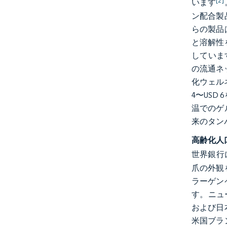
[2]
います
ン配合製
らの製品
と溶解性
しています。
の流通ネ
化ウェル
4〜US
温でのゲ
来のタン
高齢化人
世界銀行
爪の外観
ラーゲン
す。ニュ
および日
米国ブラ