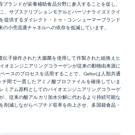
美容ブランドが栄養補助食品分野に参入することを促し、
に、サブスクリプションモデルとパーソナライズドクイ
を提供するダイレクト・トゥ・コンシューマーブランド
来の小売流通チャネルへの依存を低減しています。
した。これは遺伝子操作された大腸菌を使用して作製された組換えヒ
バイオエンジニアリングコラーゲンが従来の動物由来源に
ースのプロセスを活用することで、Geltorは人獣共通
ッチ間で一貫したアミノ酸プロファイルを確保していま
レミアム原料としてのバイオエンジニアリングコラーゲ
理が、従来の酸アルカリ加水分解に代わるより持続可能な
を削減しながらペプチド収率を向上させ、多国籍食品・