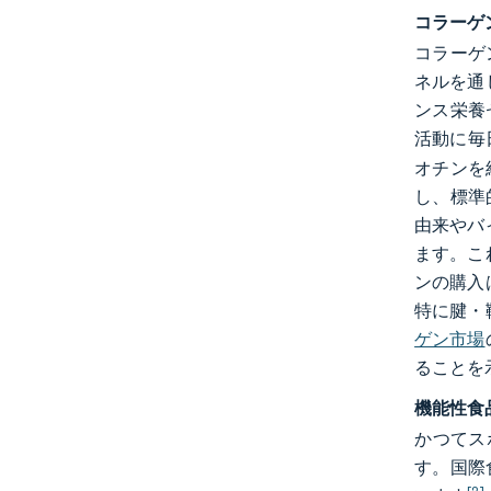
コラーゲ
コラーゲ
ネルを通
ンス栄養
活動に毎
オチンを
し、標準
由来やバ
ます。こ
ンの購入
特に腱・
ゲン市場
ることを
機能性食
かつてス
す。国際