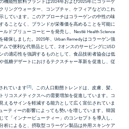
能性飲料ブランドは2024年および2025年にコラーゲ
クリングウォーター、コンブチャ、ケフィアなどのこれ
示しています。このアプローチはコラーゲンの中性の味
することなく、ブランドが栄養価を高めることを可能に
ドブリューコーヒーを発売し、Nestlé Health Science
ました。2025年、Urban Remedyはコラーゲン強
ムで便利な代替品として、2オンスのサービングにUSD
ーゲンの適応性を強調するものとして、食品技術者協会は低
や低糖デザートにおけるテクスチャー革新を促進し、従
[3]
測されています
。この人口動態トレンドは、皮膚、髪、
トリコスメティクスへの需要増加を促進しています。コ
見えるサインを軽減する能力として広く宣伝されていま
ューティーの影響によっても勢いを増しています。韓国
じて「インナービューティー」のコンセプトを導入し、
分析によると、摂取型コラーゲン製品は外用スキンケア