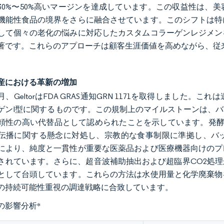
30%〜50%高いマージンを達成しています。この収益性は、
機能性食品の境界をさらに融合させています。このシフトは特
して個々の老化の悩みに対応したカスタムコラーゲンレジメン
著です。これらのアプローチは顧客生涯価値を高めながら、従
産における革新の増加
10月、GeltorはFDA GRAS通知GRN 1171を取得しま
ゲンI型に関するものです。この規制上のマイルストーンは、
頼性の高い代替品として認められたことを示しています。発酵ベ
伝播に関する懸念に対処し、宗教的な食事制限に準拠し、バ
により、純度と一貫性が重要な医薬品および医療機器向けのプ
されています。さらに、超音波補助抽出および超臨界CO2処
として台頭しています。これらの方法は水使用量と化学廃棄物
の持続可能性重視の調達戦略に合致しています。
の影響分析
*