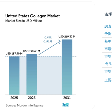
市
調査
予測
基準
市場規
市場規
成長率 
画像 © Mordor Intelligence。再利用にはCC BY 4
市場
画像 ©
主要