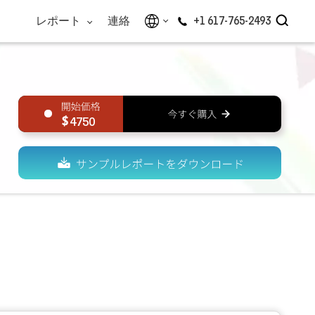
レポート
連絡
+1 617-765-2493
4750