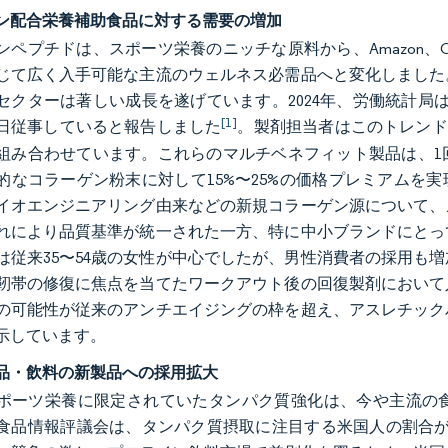
ン配合栄養補助食品に対する需要の増加
ンペプチドは、スポーツ栄養のニッチな原料から、Amazon、
じて広く入手可能な主流のウェルネス必需品へと変化しました
セクターは著しい成長を遂げています。2024年、労働統計局は
[1]
日従事していると報告しました
。製剤担当者はこのトレンド
組み合わせています。これらのマルチベネフィット製品は、1
的なコラーゲン粉末に対して15%〜25%の価格プレミアムを
イオエンジニアリング由来などの新規コラーゲン源について、
れにより品質基準が統一された一方、特に中小ブランドにとっ
は従来35〜54歳の女性が中心でしたが、男性消費者の採用も
靭帯の修復に焦点を当てたワークアウト後の回復製剤において
の可能性が従来のアンチエイジングの枠を超え、アスレチック
示しています。
品・飲料の新製品への採用拡大
ポーツ栄養に限定されていたタンパク質強化は、今や主流の
食品情報評議会は、タンパク質摂取に注目する米国人の割合が202