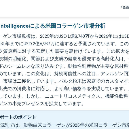
*免
r Intelligenceによる米国コラーゲン市場分析
ゲン市場規模は、2025年のUSD 1億8,740万から2026年にはUSD
で2031年までにUSD 2億6,937万に達すると予測されてい
ク質原料に対する安定した需要を裏付けています。この拡大を
規制の明確化、関節および皮膚の健康を優先する高齢化人口、
ドのシームレスな取り込みです。動物性副産物が主要な原材料
めています。この変化は、持続可能性への注目、アレルゲン回
。市場は二極化しています。バルク粉末は家庭でのカスタマイ
出先での消費者に対応し、より高い価格帯を実現しています。
しています。しかし、ニュートリコスメティクス、機能性飲料
ゲンの小売プレゼンスを拡大しています。
ポートのポイント
源別では、動物由来コラーゲンが2025年の米国コラーゲン市場シ