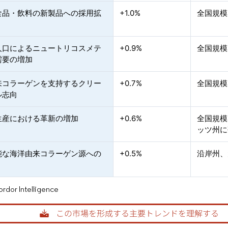
食品・飲料の新製品への採用拡
+1.0%
全国規模
人口によるニュートリコスメテ
+0.9%
全国規模
需要の増加
来コラーゲンを支持するクリー
+0.7%
全国規模
ル志向
生産における革新の増加
+0.6%
全国規模
ッツ州に
能な海洋由来コラーゲン源への
+0.5%
沿岸州、
or Intelligence