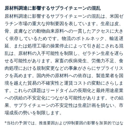
原材料調達に影響するサプライチェーンの混乱
原材料調達に影響するサプライチェーンの混乱は、米国ゼ
ラチン市場の重大な抑制要因を表しています。生産は皮、
骨、皮膚などの動物由来原料への一貫したアクセスに大き
く依存しているためです。物流のボトルネック、輸送遅
延、または処理工場の操業停止によって引き起こされる混
乱は、原材料の入手可能性を制限し、ゼラチン生産を遅ら
せる可能性があります。家畜の疾病発生、労働力不足、食
肉処理における規制変更などの事象がさらにサプライリス
クを高めます。国内外の原材料への依存は、製造業者を国
境を越えた貿易の不確実性と運賃コストの変動にさらしま
す。これらの課題はリードタイムの長期化と最終用途産業
への供給の不安定化につながる可能性があります。その結
果、サプライチェーンの不安定性は生産計画を損ない、市
場成長の勢いを制限します。
*当社の予測では、推進要因および抑制要因の影響を加算的ではな