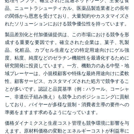
処理インフラ、確立された流通ネットワーク、主要な食
品、ニュートラシューティカル、医薬品製造業者との長年
の関係から恩恵を受けており、大量契約やカスタマイズさ
れたソリューションにおける競争優位性を持っています。
製品差別化と付加価値提供は、この市場における競争を形
成する重要な要因です。確立された企業は、菓子、乳製
品、化粧品、カプセル生産などの特定用途向けにゲル強
度、粘度、純度などのゼラチン機能性を最適化するために
研究開発に投資しています。一方、機動力のある中堅・地
域プレーヤーは、小規模顧客や特殊な最終用途向けに柔軟
性、顧客サービス、カスタマイズされた処方で競争するこ
とが多いです。認証と品質基準（例：ハラール、コーシャ
ー、非遺伝子組み換え）も競争上のポジショニングに貢献
しており、バイヤーが多様な規制・消費者主導の要件への
準拠をますます求めるようになっています。
価格ダイナミクスと生産コスト管理も競争環境に影響を与
えます。原材料価格の変動とエネルギーコストが利益率に