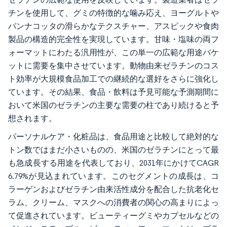
チンを使用して、グミの特徴的な噛み応え、ヨーグルトや
パンナコッタの滑らかなテクスチャー、アスピックや食肉
製品の構造的完全性を実現しています。甘味・塩味の両フ
ォーマットにわたる汎用性が、この単一の広範な用途バケ
ットに需要を集中させています。動物由来ゼラチンのコス
ト効率が大規模食品加工での継続的な選好をさらに強化し
ています。その結果、食品・飲料は予見可能な予測期間に
おいて米国のゼラチンの主要な需要の柱であり続けると予
想されます。
パーソナルケア・化粧品は、食品用途と比較して絶対的な
トン数ではまだ小さいものの、米国のゼラチンにとって最
も急成長する用途を代表しており、2031年にかけてCAGR
6.79%が見込まれています。このセグメントの成長は、コ
ラーゲンおよびゼラチン由来活性成分を配合した抗老化セ
ラム、クリーム、マスクへの消費者の関心の高まりによっ
て促進されています。ビューティーグミやカプセルなどの