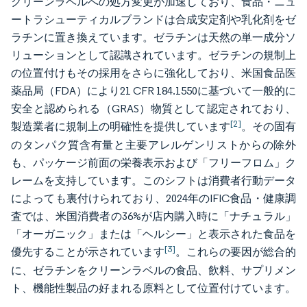
クリーンラベルへの処方変更が加速しており、食品・ニュ
ートラシューティカルブランドは合成安定剤や乳化剤をゼ
ラチンに置き換えています。ゼラチンは天然の単一成分ソ
リューションとして認識されています。ゼラチンの規制上
の位置付けもその採用をさらに強化しており、米国食品医
薬品局（FDA）により21 CFR 184.1550に基づいて一般的に
安全と認められる（GRAS）物質として認定されており、
[2]
製造業者に規制上の明確性を提供しています
。その固有
のタンパク質含有量と主要アレルゲンリストからの除外
も、パッケージ前面の栄養表示および「フリーフロム」ク
レームを支持しています。このシフトは消費者行動データ
によっても裏付けられており、2024年のIFIC食品・健康調
査では、米国消費者の36%が店内購入時に「ナチュラル」
「オーガニック」または「ヘルシー」と表示された食品を
[3]
優先することが示されています
。これらの要因が総合的
に、ゼラチンをクリーンラベルの食品、飲料、サプリメン
ト、機能性製品の好まれる原料として位置付けています。