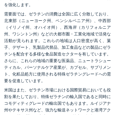
を強化します。
需要面では、ゼラチンの消費は全国に広く分散しており、
北東部（ニューヨーク州、ペンシルベニア州）、中西部
（イリノイ州、オハイオ州）、西海岸（カリフォルニア
州、ワシントン州）などの大都市圏・工業化地域で活発な
活動が見られます。これらの地域は人口密度が高く、菓
子、デザート、乳製品代替品、加工食品などの製品にゼラ
チンを配合する多様な食品製造セクターを有しています。
さらに、これらの地域の重要な医薬品、ニュートラシュー
ティカル、パーソナルケア産業が、カプセル、サプリメン
ト、化粧品処方に使用される特殊ゼラチングレードへの需
要を促進しています。
米国はまた、ゼラチン市場における国際貿易においても役
割を果たしており、特殊ゼラチンの輸入国であると同時に
コモディティグレードの輸出国でもあります。ルイジアナ
州やテキサス州など、強力な輸送ネットワークと港湾アク