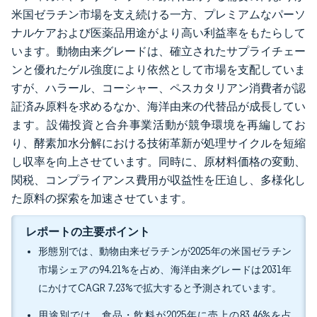
米国ゼラチン市場を支え続ける一方、プレミアムなパーソ
ナルケアおよび医薬品用途がより高い利益率をもたらして
います。動物由来グレードは、確立されたサプライチェー
ンと優れたゲル強度により依然として市場を支配していま
すが、ハラール、コーシャー、ペスカタリアン消費者が認
証済み原料を求めるなか、海洋由来の代替品が成長してい
ます。設備投資と合弁事業活動が競争環境を再編してお
り、酵素加水分解における技術革新が処理サイクルを短縮
し収率を向上させています。同時に、原材料価格の変動、
関税、コンプライアンス費用が収益性を圧迫し、多様化し
た原料の探索を加速させています。
レポートの主要ポイント
形態別では、動物由来ゼラチンが2025年の米国ゼラチン
市場シェアの94.21%を占め、海洋由来グレードは2031年
にかけてCAGR 7.23%で拡大すると予測されています。
用途別では、食品・飲料が2025年に売上の83.46%を占