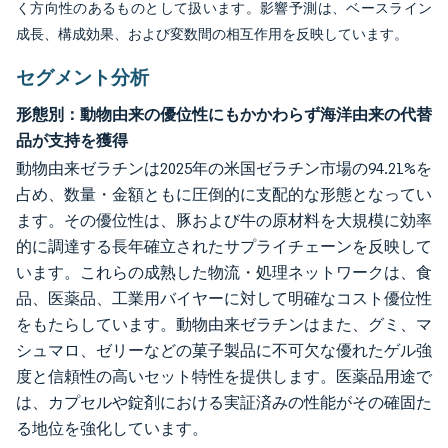
く方向性のあるものとして扱います。影響予測は、ベースライン
成長、構成効果、および変数間の相互作用を反映しています。
セグメント分析
形態別：動物由来の優位性にもかかわらず海洋由来の代替
品が支持を獲得
動物由来ゼラチンは2025年の米国ゼラチン市場の94.21%を
占め、数量・金額ともに圧倒的に支配的な形態となってい
ます。その優位性は、豚および牛の原材料を大規模に効率
的に調達する長年確立されたサプライチェーンを反映して
います。これらの成熟した物流・処理ネットワークは、食
品、医薬品、工業用バイヤーに対して明確なコスト優位性
をもたらしています。動物由来ゼラチンはまた、グミ、マ
シュマロ、ゼリーなどの菓子製品に不可欠な優れたゲル強
度と信頼性の高いセット特性を提供します。医薬品用途で
は、カプセルや錠剤における実証済みの性能がその確固た
る地位を強化しています。