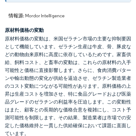
情報源: Mordor Intelligence
原材料価格の変動
原材料価格の変動は、米国ゼラチン市場の主要な抑制要因
として機能しています。ゼラチン生産は牛皮、骨、豚皮な
どの動物由来原料に高度に依存しているためです。家畜供
給、飼料コスト、と畜率の変動は、これらの原材料の入手
可能性と価格に直接影響します。さらに、食肉消費パター
ンや輸出動態の変化が供給を逼迫させ、ゼラチン製造業者
のコスト変動につながる可能性があります。原料価格の上
昇は生産コストを増加させ、特に食品グレードおよび医薬
品グレードのゼラチンの利益率を圧迫します。この変動性
はまた、顧客との長期的な価格合意を複雑にし、コスト予
測可能性を制限します。その結果、製造業者は市場での安
定した価格維持と一貫した供給確保において課題に直面し
ています。