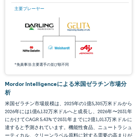
画像 © Mordor Intelligence。再利用にはCC BY 4.0の表示が必要です。
主要プレーヤー
*免責事項:主要選手の並び順不同
Mordor Intelligenceによる米国ゼラチン市場分
析
米国ゼラチン市場規模は、2025年の1億5,305万米ドルから
2026年には1億6,132万米ドルへと成長し、2026年〜2031年
にかけてCAGR 5.43%で2031年までに2億1,013万米ドルに
達すると予測されています。機能性食品、ニュートラシュ
ーティカル、クリーンラベル原料に対する需要の高まりが