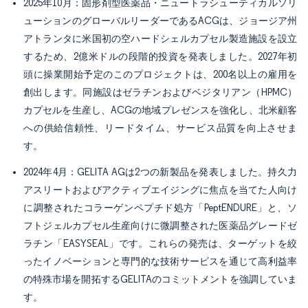
2025年10月：固形剤型医薬品・ニュートラシューティカルソリ
ューションのグローバルリーダーであるACGは、ジョージア州
アトランタに米国初の空ハードシェルカプセル製造施設を設立
するため、2億米ドルの段階的投資を発表しました。2027年初
頭に操業開始予定のこのプロジェクトは、200名以上の雇用を
創出します。同施設はゼラチンおよびベジタリアン（HPMC）
カプセルを生産し、ACGの地域プレゼンスを強化し、北米顧客
への供給信頼性、リードタイム、サービス品質を向上させま
す。
2024年4月：GELITA AGは2つの新製品を発表しました。持久力
アスリートおよびアクティブエイジングに焦点を当てた人向け
に調整されたコラーゲンペプチド処方「PeptENDURE」と、ソ
フトジェルカプセル生産向けに微調整された医薬品グレードゼ
ラチン「EASYSEAL」です。これらの発売は、ターゲットを絞
ったイノベーションと専門的な技術サービスを通じて高利益率
の特殊市場を開拓するGELITAのコミットメントを強調していま
す。