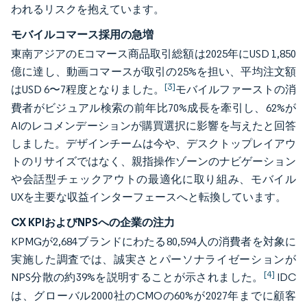
われるリスクを抱えています。
モバイルコマース採用の急増
東南アジアのEコマース商品取引総額は2025年にUSD 1,850
億に達し、動画コマースが取引の25%を担い、平均注文額
[3]
はUSD 6〜7程度となりました。
モバイルファーストの消
費者がビジュアル検索の前年比70%成長を牽引し、62%が
AIのレコメンデーションが購買選択に影響を与えたと回答
しました。デザインチームは今や、デスクトップレイアウ
トのリサイズではなく、親指操作ゾーンのナビゲーション
や会話型チェックアウトの最適化に取り組み、モバイル
UXを主要な収益インターフェースへと転換しています。
CX KPIおよびNPSへの企業の注力
KPMGが2,684ブランドにわたる80,594人の消費者を対象に
実施した調査では、誠実さとパーソナライゼーションが
[4]
NPS分散の約39%を説明することが示されました。
IDC
は、グローバル2000社のCMOの60%が2027年までに顧客