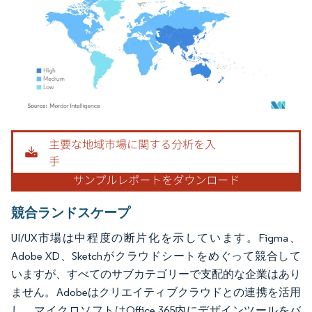
画像 © Mordor Intelligence。再利用にはCC BY 4.0の表示が必要です。
競合ランドスケープ
UI/UX市場は中程度の断片化を示しています。Figma、
Adobe XD、Sketchがクラウドシートをめぐって競合して
いますが、すべてのサブカテゴリーで支配的な企業はあり
ません。Adobeはクリエイティブクラウドとの連携を活用
し、マイクロソフトはOffice 365内にデザインツールをバ