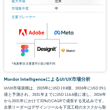
最大市場
北米
市場集中度
中
画像 © Mordor Intelligence。再利用にはCC BY 4.0の表示が必要です。
主要プレーヤー
*免責事項:主要選手の並び順不同
Mordor IntelligenceによるUI/UX市場分析
UI/UX市場規模は、2025年にUSD 19.8億、2026年にUSD 29.1
億と予測され、2031年までにUSD 116.6億に達し、2026年
から2031年にかけて32%のCAGRで成長する見込みです。
企業リーダーはデザインツールを下流工程のタスクから取