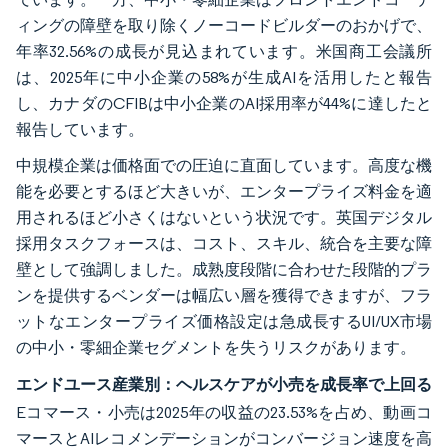
ィングの障壁を取り除くノーコードビルダーのおかげで、
年率32.56%の成長が見込まれています。米国商工会議所
は、2025年に中小企業の58%が生成AIを活用したと報告
し、カナダのCFIBは中小企業のAI採用率が44%に達したと
報告しています。
中規模企業は価格面での圧迫に直面しています。高度な機
能を必要とするほど大きいが、エンタープライズ料金を適
用されるほど小さくはないという状況です。英国デジタル
採用タスクフォースは、コスト、スキル、統合を主要な障
壁として強調しました。成熟度段階に合わせた段階的プラ
ンを提供するベンダーは幅広い層を獲得できますが、フラ
ットなエンタープライズ価格設定は急成長するUI/UX市場
の中小・零細企業セグメントを失うリスクがあります。
エンドユース産業別：ヘルスケアが小売を成長率で上回る
Eコマース・小売は2025年の収益の23.53%を占め、動画コ
マースとAIレコメンデーションがコンバージョン速度を高