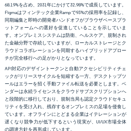
68.19%を占め、2031年にかけて32.98%で成長しています。
Figmaはフィンテック企業Rampで93%の採用率を記録し、
同期編集と即時の開発者ハンドオフがブラウザベースプラ
ットフォームへの選好を促進していることを示していま
す。オンプレミスシステムは防衛、ヘルスケア、規制され
た金融分野で存続していますが、ローカルストレージとク
ラウドコラボレーションを同期するハイブリッドアプロー
チが完全移行への足がかりとなっています。
API対応のデザイントークンと自動アクセシビリティチェ
ックがリリースサイクルを短縮する一方、デスクトップツ
ールはエラーを招く手動ファイル転送を必要とします。ベ
ンダーは永続ライセンスをクラウドサブスクリプションへ
と段階的に移行しており、規制当局も認定クラウドセキュ
リティを受け入れ、残存するオンプレミスの足場を侵食し
ています。オフラインにとどまる企業はイテレーションが
遅くなり競争力が低下するという現実が、UI/UX市場全体
の調達方針を再形成しています。