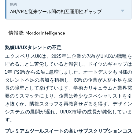
AR/VRと従来ツール間の相互運用性ギャップ
情報源: Mordor Intelligence
熟練UI/UXタレントの不足
エクスペリスUKは、2025年に企業の76%がUI/UXの職種を
埋めることに苦労していると報告し、ドイツのギャップは
1年で28%から61%に急増しました。オートデスクも同様の
タレント不足の増加を指摘し、58%の企業が人材不足を成
長の障壁として挙げています。学術カリキュラムと業界需
要のミスマッチにより、企業は希少なスペシャリストを引
き抜くか、隣接スタッフを再教育せざるを得ず、デザイン
システムの展開が遅れ、UI/UX市場の成長が鈍化していま
す。
プレミアムツールスイートの高いサブスクリプションコス