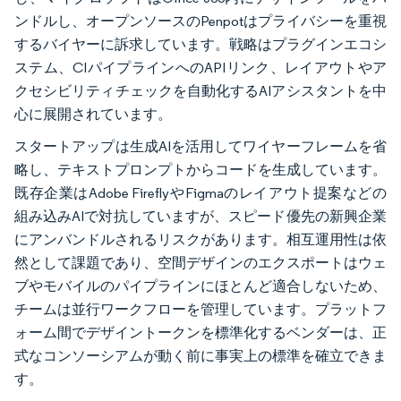
ンドルし、オープンソースのPenpotはプライバシーを重視
するバイヤーに訴求しています。戦略はプラグインエコシ
ステム、CIパイプラインへのAPIリンク、レイアウトやア
クセシビリティチェックを自動化するAIアシスタントを中
心に展開されています。
スタートアップは生成AIを活用してワイヤーフレームを省
略し、テキストプロンプトからコードを生成しています。
既存企業はAdobe FireflyやFigmaのレイアウト提案などの
組み込みAIで対抗していますが、スピード優先の新興企業
にアンバンドルされるリスクがあります。相互運用性は依
然として課題であり、空間デザインのエクスポートはウェ
ブやモバイルのパイプラインにほとんど適合しないため、
チームは並行ワークフローを管理しています。プラットフ
ォーム間でデザイントークンを標準化するベンダーは、正
式なコンソーシアムが動く前に事実上の標準を確立できま
す。