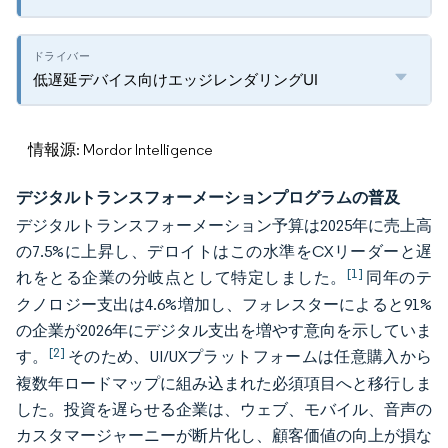
低遅延デバイス向けエッジレンダリングUI
情報源: Mordor Intelligence
デジタルトランスフォーメーションプログラムの普及
デジタルトランスフォーメーション予算は2025年に売上高
の7.5%に上昇し、デロイトはこの水準をCXリーダーと遅
[1]
れをとる企業の分岐点として特定しました。
同年のテ
クノロジー支出は4.6%増加し、フォレスターによると91%
の企業が2026年にデジタル支出を増やす意向を示していま
[2]
す。
そのため、UI/UXプラットフォームは任意購入から
複数年ロードマップに組み込まれた必須項目へと移行しま
した。投資を遅らせる企業は、ウェブ、モバイル、音声の
カスタマージャーニーが断片化し、顧客価値の向上が損な