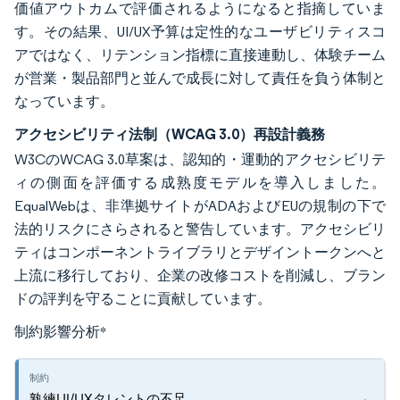
価値アウトカムで評価されるようになると指摘していま
す。その結果、UI/UX予算は定性的なユーザビリティスコ
アではなく、リテンション指標に直接連動し、体験チーム
が営業・製品部門と並んで成長に対して責任を負う体制と
なっています。
アクセシビリティ法制（WCAG 3.0）再設計義務
W3CのWCAG 3.0草案は、認知的・運動的アクセシビリテ
ィの側面を評価する成熟度モデルを導入しました。
EqualWebは、非準拠サイトがADAおよびEUの規制の下で
法的リスクにさらされると警告しています。アクセシビリ
ティはコンポーネントライブラリとデザイントークンへと
上流に移行しており、企業の改修コストを削減し、ブラン
ドの評判を守ることに貢献しています。
制約影響分析
*
熟練UI/UXタレントの不足