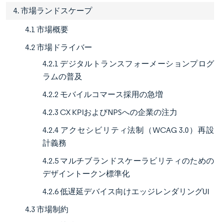
4. 市場ランドスケープ
4.1 市場概要
4.2 市場ドライバー
4.2.1 デジタルトランスフォーメーションプログ
ラムの普及
4.2.2 モバイルコマース採用の急増
4.2.3 CX KPIおよびNPSへの企業の注力
4.2.4 アクセシビリティ法制（WCAG 3.0）再設
計義務
4.2.5 マルチブランドスケーラビリティのための
デザイントークン標準化
4.2.6 低遅延デバイス向けエッジレンダリングUI
4.3 市場制約