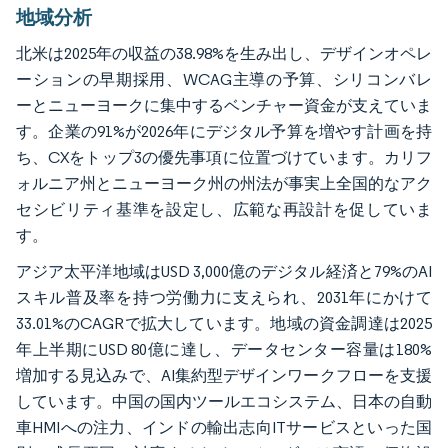
地域分析
北米は2025年の収益の38.98%を生み出し、デザインオペレ
ーションの早期採用、WCAG主導の予算、シリコンバレ
ーとニューヨークに集中するベンチャー資金が支えていま
す。企業の91%が2026年にデジタル予算を増やす計画を持
ち、CXをトップ3の優先事項に位置づけています。カリフ
ォルニア州とニューヨーク州の州法が事実上全国的なアク
セシビリティ基準を設定し、広範な再設計を促していま
す。
アジア太平洋地域はUSD 3,000億のデジタル経済と79%のAI
スキル普及率を持つ労働力に支えられ、2031年にかけて
33.01%のCAGRで拡大しています。地域の資金調達は2025
年上半期にUSD 80億に達し、データセンター容量は180%
増加する見込みで、AI集約型デザインワークフローを支援
しています。中国の国内ツールエコシステム、日本の自動
車HMIへの注力、インドの輸出志向ITサービスといった国