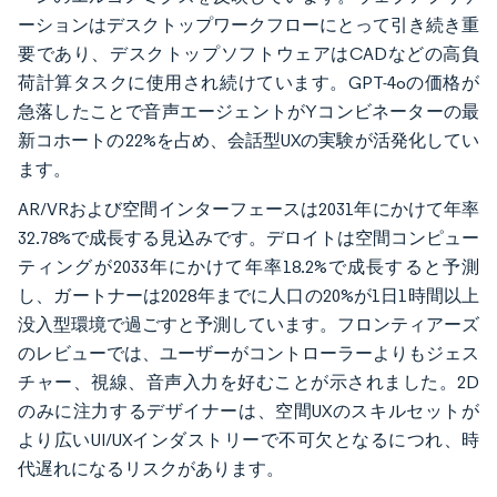
ーションはデスクトップワークフローにとって引き続き重
要であり、デスクトップソフトウェアはCADなどの高負
荷計算タスクに使用され続けています。GPT-4oの価格が
急落したことで音声エージェントがYコンビネーターの最
新コホートの22%を占め、会話型UXの実験が活発化してい
ます。
AR/VRおよび空間インターフェースは2031年にかけて年率
32.78%で成長する見込みです。デロイトは空間コンピュー
ティングが2033年にかけて年率18.2%で成長すると予測
し、ガートナーは2028年までに人口の20%が1日1時間以上
没入型環境で過ごすと予測しています。フロンティアーズ
のレビューでは、ユーザーがコントローラーよりもジェス
チャー、視線、音声入力を好むことが示されました。2D
のみに注力するデザイナーは、空間UXのスキルセットが
より広いUI/UXインダストリーで不可欠となるにつれ、時
代遅れになるリスクがあります。