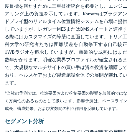
度目標を満たすために三重技術統合を必要とし、エンジニ
アリング上の負担を示しています。Kometeはプラグアン
ドプレイ型のリアルタイム位置情報システムを市場に提供
していますが、レガシーMESまたはBMSスイートと連携す
る際にはカスタマイズの障壁に直面しています。トリノ工
科大学の研究者たちは距離誤差を自動修正する自己較正
UWBラジオを追求していますが、商業的な成熟にはまだ
数年かかります。明確な業界プロファイルが確立されるま
で、大規模なマルチサイトの買い手は資本投資を躊躇して
おり、ヘルスケアおよび製造施設全体での展開が遅れてい
ます。
*当社の予測では、推進要因および抑制要因の影響を加算的ではな
く方向性のあるものとして扱います。影響予測は、ベースライン
成長、構成効果、および変数間の相互作用を反映しています。
セグメント分析