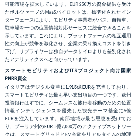
可能市場を拡大しています。EUR 230万の資金提供を受け
たボルツァーノのMaaSパイロットは、標準化されたイン
ターフェースにより、モビリティ事業者がバス、自転車、
駐車場を一つの位置情報対応サービスに統合できることを
示しています。これにより、プラットフォームの相互運用
性の向上が競争を激化させ、企業の乗り換えコストを引き
下げ、サプライヤーは独自データサイロよりも差別化され
たアナリティクスへと向かっています。
スマートモビリティおよびITSプロジェクト向け国家
PNRR資金
イタリアはデジタル変革に1,915億EURを充当しており、
スマートモビリティは最も早い支出項目の一つです。欧州
投資銀行はすでに、シームレスな旅行者移動のための位置
情報インテリジェンスを優先した観光テーマ基金に5億
EURを注入しています。南部地域が最も恩恵を受けてお
り、プーリア州のEUR 1億7,000万のアクティブネットワー
クは、スマートグリッドとEV充電をリアルタイムの地理