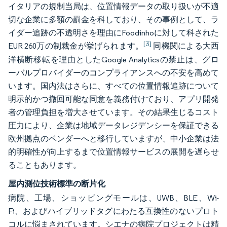
イタリアの規制当局は、位置情報データの取り扱いが不適
切な企業に多額の罰金を科しており、その事例として、ラ
イダー追跡の不透明さを理由にFoodinhoに対して科された
[3]
EUR 260万の制裁金が挙げられます。
同機関による大西
洋横断移転を理由としたGoogle Analyticsの禁止は、グロ
ーバルプロバイダーのコンプライアンスへの不安を高めて
います。国内法はさらに、すべての位置情報追跡について
明示的かつ撤回可能な同意を義務付けており、アプリ開発
者の管理負担を増大させています。その結果生じるコスト
圧力により、企業は地域データレジデンシーを保証できる
欧州拠点のベンダーへと移行していますが、中小企業は法
的明確性が向上するまで位置情報サービスの展開を遅らせ
ることもあります。
屋内測位技術標準の断片化
病院、工場、ショッピングモールは、UWB、BLE、Wi-
Fi、およびハイブリッドタグにわたる互換性のないプロト
コルに悩まされています。シエナの病院プロジェクトは精