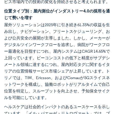
ビス市場内での技術の変化を持続させると考えられます。
位置タイプ別：屋内測位がインダストリー4.0の採用を通
じて勢いを増す
屋外ソリューションは2025年に引き続き61.35%の収益を生
み出し、ナビゲーション、フリートスケジューリング、お
よび公共安全の展開が主導しました。しかし、メーカーが
デジタルツインワークフローを追求し、病院がワークフロ
ー最適化を目指すにつれ、屋内システムはCAGR 14.65%で
上回っています。ビーコンコストの低下と精度がサブデシ
メートル領域に達するにつれ、屋内対応タグに関するイタ
リアの位置情報サービス市場シェアが上昇しています。ト
リノでは、TIM、Ericsson、およびComauが5Gスライスネ
ットワークを構成し、協働ロボットがリアルタイムで自己
位置を特定し、スループットを向上させ、予知保全サイク
ルを可能にしています。
ヘルスケアは社会的インパクトのあるユースケースを示し
ています。「イル・パエーゼ・リトロヴァート」では、ブ