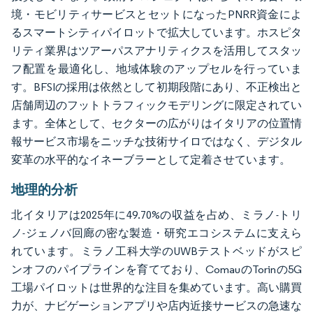
境・モビリティサービスとセットになったPNRR資金によ
るスマートシティパイロットで拡大しています。ホスピタ
リティ業界はツアーパスアナリティクスを活用してスタッ
フ配置を最適化し、地域体験のアップセルを行っていま
す。BFSIの採用は依然として初期段階にあり、不正検出と
店舗周辺のフットトラフィックモデリングに限定されてい
ます。全体として、セクターの広がりはイタリアの位置情
報サービス市場をニッチな技術サイロではなく、デジタル
変革の水平的なイネーブラーとして定着させています。
地理的分析
北イタリアは2025年に49.70%の収益を占め、ミラノ-トリ
ノ-ジェノバ回廊の密な製造・研究エコシステムに支えら
れています。ミラノ工科大学のUWBテストベッドがスピ
ンオフのパイプラインを育てており、ComauのTorinの5G
工場パイロットは世界的な注目を集めています。高い購買
力が、ナビゲーションアプリや店内近接サービスの急速な