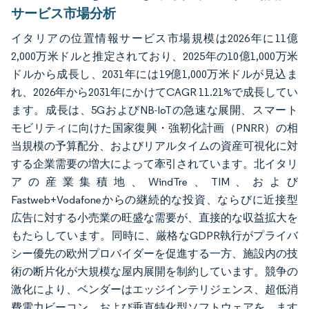
サービス市場分析
イタリアの位置情報サービス市場規模は2026年に11億
2,000万米ドルと推定されており、2025年の10億1,000万米
ドルから成長し、2031年には19億1,000万米ドルが見込ま
れ、2026年から2031年にかけてCAGR 11.21%で成長してい
ます。成長は、5GおよびNB-IoTの急速な展開、スマート
モビリティに向けた国家復興・強靭化計画（PNRR）の相
当規模の予算配分、およびリアルタイムの資産可視化に対
する企業需要の増大によって牽引されています。北イタリ
アの産業集積地、WindTre、TIM、および
Fastweb+Vodafoneからの継続的な投資、ならびに近接型
広告に対する小売業の旺盛な需要が、直接的な収益拡大を
もたらしています。同時に、厳格なGDPR執行がプライバ
シー優先の欧州プロバイダーを促進する一方、施設内の技
術の断片化が大規模な屋内展開を制約しています。競争の
激化により、ベンダーはエッジインテリジェンス、超低消
費電力ビーコン、および垂直特化型ソフトウェアを、ます