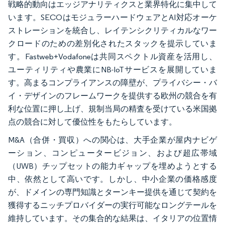
戦略的動向はエッジアナリティクスと業界特化に集中して
います。SECOはモジュラーハードウェアとAI対応オーケ
ストレーションを統合し、レイテンシクリティカルなワー
クロードのための差別化されたスタックを提示していま
す。Fastweb+Vodafoneは共同スペクトル資産を活用し、
ユーティリティや農業にNB-IoTサービスを展開していま
す。高まるコンプライアンスの障壁が、プライバシー・バ
イ・デザインのフレームワークを提供する欧州の競合を有
利な位置に押し上げ、規制当局の精査を受けている米国拠
点の競合に対して優位性をもたらしています。
M&A（合併・買収）への関心は、大手企業が屋内ナビゲ
ーション、コンピュータービジョン、および超広帯域
（UWB）チップセットの能力ギャップを埋めようとする
中、依然として高いです。しかし、中小企業の価格感度
が、ドメインの専門知識とターンキー提供を通じて契約を
獲得するニッチプロバイダーの実行可能なロングテールを
維持しています。その集合的な結果は、イタリアの位置情