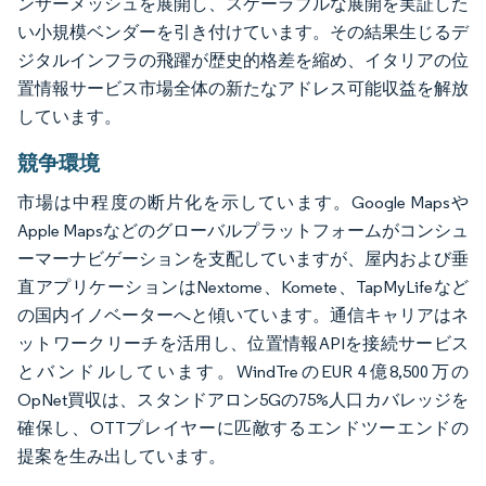
ンサーメッシュを展開し、スケーラブルな展開を実証した
い小規模ベンダーを引き付けています。その結果生じるデ
ジタルインフラの飛躍が歴史的格差を縮め、イタリアの位
置情報サービス市場全体の新たなアドレス可能収益を解放
しています。
競争環境
市場は中程度の断片化を示しています。Google Mapsや
Apple Mapsなどのグローバルプラットフォームがコンシュ
ーマーナビゲーションを支配していますが、屋内および垂
直アプリケーションはNextome、Komete、TapMyLifeなど
の国内イノベーターへと傾いています。通信キャリアはネ
ットワークリーチを活用し、位置情報APIを接続サービス
とバンドルしています。WindTreのEUR 4億8,500万の
OpNet買収は、スタンドアロン5Gの75%人口カバレッジを
確保し、OTTプレイヤーに匹敵するエンドツーエンドの
提案を生み出しています。