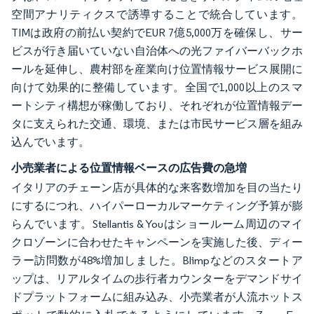
空間アナリティクスで誘導することで統合しています。
TIMは政府の前払い契約でEUR 7億5,000万を確保し、サー
ビスが行き届いていない自治体への光ファイバーバックホ
ールを延伸し、農村部を産業向け位置情報サービス展開に
向けて効果的に整備しています。全国で1,000以上のスマ
ートシティ構想が稼働しており、それぞれが位置情報デー
タに支えられた交通、環境、または市民サービス層を組み
込んでいます。
小売業者による位置情報ベースの広告費の急増
イタリアのチェーン店が具体的な来客数増加を目の当たり
にするにつれ、ハイパーローカルマーケティング予算が膨
らんでいます。Stellantis & Youはショールーム周辺のマイ
クロゾーンに合わせたキャンペーンを実施した後、ディー
ラー訪問数が48%増加しました。Blimpなどのスタートア
ップは、リアルタイムの歩行者カウンターをデマンドサイ
ドプラットフォームに組み込み、小売業者が人流ホットス