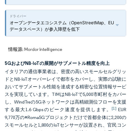
オープンデータエコシステム（OpenStreetMap、EU
データスペース）が参入障壁を低下
情報源: Mordor Intelligence
5GおよびNB-IoTの展開がサブメートル精度を向上
イタリアの通信事業者は、密度の高いスモールセルグリッ
ドとNB-IoTオーバーレイで都市をカバーし、実際の試験に
おいてサブメートル性能を達成する精密な位置情報サービ
スを実現しています。TIMはNB-IoTで5,000市町村をカバー
し、WindTreの5Gネットワークは高精細測位フローを支援
[1]
する最大1.6 Gbpsのピーク速度を提供します。
EUR
9,770万の#Roma5Gプロジェクトだけで首都全体に2,200の
スモールセルと1,800のIoTセンサーが設置され、官民コン