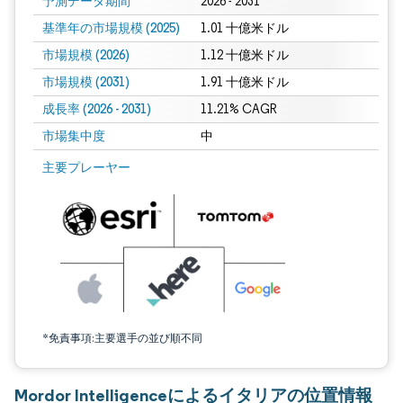
予測データ期間
2026 - 2031
基準年の市場規模 (2025)
1.01 十億米ドル
市場規模 (2026)
1.12 十億米ドル
市場規模 (2031)
1.91 十億米ドル
成長率 (2026 - 2031)
11.21% CAGR
市場集中度
中
画像 © Mordor Intelligence。再利用にはCC BY 4.0の表示が必要です。
主要プレーヤー
*免責事項:主要選手の並び順不同
Mordor Intelligenceによるイタリアの位置情報