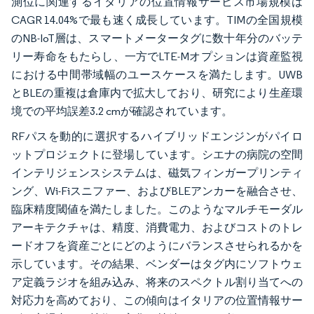
測位に関連するイタリアの位置情報サービス市場規模は
CAGR 14.04%で最も速く成長しています。TIMの全国規模
のNB-IoT層は、スマートメータータグに数十年分のバッテ
リー寿命をもたらし、一方でLTE-Mオプションは資産監視
における中間帯域幅のユースケースを満たします。UWB
とBLEの重複は倉庫内で拡大しており、研究により生産環
境での平均誤差3.2 cmが確認されています。
RFパスを動的に選択するハイブリッドエンジンがパイロ
ットプロジェクトに登場しています。シエナの病院の空間
インテリジェンスシステムは、磁気フィンガープリンティ
ング、Wi-Fiスニファー、およびBLEアンカーを融合させ、
臨床精度閾値を満たしました。このようなマルチモーダル
アーキテクチャは、精度、消費電力、およびコストのトレ
ードオフを資産ごとにどのようにバランスさせられるかを
示しています。その結果、ベンダーはタグ内にソフトウェ
ア定義ラジオを組み込み、将来のスペクトル割り当てへの
対応力を高めており、この傾向はイタリアの位置情報サー