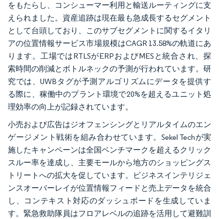
をもたらし、コンシューマー利用と輸送ルーティングに支
えられました。資産追跡は現在最も急成長するセグメント
として台頭しており、このサブセグメントに関するイタリ
アの位置情報サービス市場規模はCAGR 13.58%の軌道にあ
ります。工場ではRTLSがERPおよびMESと統合され、探
索時間の削減とボトルネックの予測が行われています。研
究では、UWBタグが予測アルゴリズムにデータを提供す
る際に、稼働中のプラント環境で20%を超えるユニット処
理効率の向上が記録されています。
小売および広告はジオフェンシングとリアルタイムのエン
ゲージメント戦術を組み合わせています。Sekel Techが実
施したキャンペーンは全国ベンチマークを超えるクリック
スルー率を達成し、主要モールから地方のショッピングス
トリートへの拡大を促しています。ビジネスインテリジェ
ンスオーバーレイが位置情報フィードと売上データを統合
し、コンテキスト対応のダッシュボードを生成していま
す。緊急救助隊員はフロアレベルの追跡を活用して避難訓