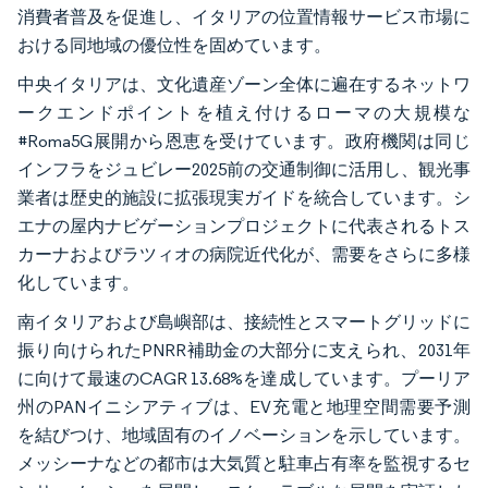
消費者普及を促進し、イタリアの位置情報サービス市場に
おける同地域の優位性を固めています。
中央イタリアは、文化遺産ゾーン全体に遍在するネットワ
ークエンドポイントを植え付けるローマの大規模な
#Roma5G展開から恩恵を受けています。政府機関は同じ
インフラをジュビレー2025前の交通制御に活用し、観光事
業者は歴史的施設に拡張現実ガイドを統合しています。シ
エナの屋内ナビゲーションプロジェクトに代表されるトス
カーナおよびラツィオの病院近代化が、需要をさらに多様
化しています。
南イタリアおよび島嶼部は、接続性とスマートグリッドに
振り向けられたPNRR補助金の大部分に支えられ、2031年
に向けて最速のCAGR 13.68%を達成しています。プーリア
州のPANイニシアティブは、EV充電と地理空間需要予測
を結びつけ、地域固有のイノベーションを示しています。
メッシーナなどの都市は大気質と駐車占有率を監視するセ