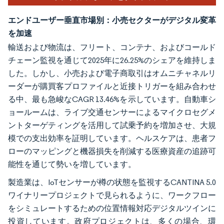
エンドユーザー垂直市場別：小売セクターがデジタル変革
を加速
輸送および物流は、フリート、コンテナ、およびコールド
チェーン監視を通じて2025年に26.25%のシェアを維持しま
した。しかし、小売および電子商取引はオムニチャネルリ
ーダーが購買客プロファイルと近接トリガーを組み合わせ
る中、最も急峻なCAGR 13.46%を示しています。自動車シ
ョールームは、ライブ交通センサーによるマイクロセグメ
ントターゲティングを活用して試乗予約を増加させ、大規
模での支出効率を証明しています。ヘルスケアは、患者フ
ローのマッピングと機器損失を削減する医療資産の追跡可
能性を通じて勢いを増しています。
製造業は、IoTセンサーが樽の状態を監視するCANTINA 5.0
ワイナリープロジェクトで見られるように、ワークフロー
をシミュレートするための位置情報対応デジタルツインに
投資しています。政府プロジェクトは、多くの場合、環