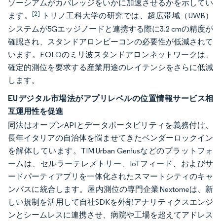
ソーシアムがカバレッジをいかに加速させるかを示してい
[2]
ます。
トリノ工科大学の研究では、超広帯域（UWB）
システムが5Gエッジノードと連携する際に3.2 cmの精度が
確認され、スタンドアロンビーコンの必要性が低減されて
います。EOLOのミリ波スタンドアロンネットワークは、
確定的測位を要求する産業用途のレイテンシをさらに低減
します。
EUデジタル市場法がアプリレベルの位置情報サービス相
互運用性を促進
同法はオープンAPIとデータポータビリティを義務付け、
長年イタリアの自治体を悩ませてきたベンダーロックイン
を解体しています。TIM Urban Geniusなどのプラットフォ
ームは、セルラーテレメトリー、IoTフィード、およびサ
ードパーティアプリを一体化されたスマートシティのキャ
ンバスに統合します。屋内測位の専門企業Nextomeは、新
しい規制を活用して自社SDKを外部アナリティクスエンジ
ンとシームレスに連携させ、病院や工場を超えてアドレス