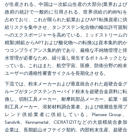
が生産される。中国は一次鉱山生産の大部分(業界および
政府の統計で一般的に引用される、世界供給の約80%)を
占めており、これが限られた鉱業およびAPT転換資産に供
給リスクを集中させ、タングステン化合物の輸出許可規制
へのエクスポージャーを高めている。ミッドストリームの
精製(精鉱からAPTおよび酸化物への転換)は資本集約的か
つコンプライアンス集約的であり、厳格な不純物管理と排
水管理が必要なため、繰り返し発生するボトルネックとな
っている。これはまた、航空宇宙、医療、防衛分野の粉末
ユーザーの適格性審査サイクルを長期化させる。
下流では、粉末メーカーおよび垂直統合された超硬合金グ
ループがタングステンカーバイド粉末を超硬合金原料に転
換し、切削工具メーカー、耐摩耗部品メーカー、鉱業・掘
削工具メーカー、溶射材料調合業者、および積層造形用ブ
レンド供給業者に供給している。Plansee Group、
Sandvik、Kennametal、CERATIZITなどの大規模統合参加
企業は、長期鉱山オフテイク契約、内部粉末生産、超硬合