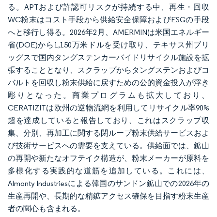
る。APTおよび許認可リスクが持続する中、再生・回収
WC粉末はコスト手段から供給安全保障およびESGの手段
へと移行し得る。2026年2月、AMERMINは米国エネルギー
省(DOE)から1,150万米ドルを受け取り、テキサス州ブリ
ッグスで国内タングステンカーバイドリサイクル施設を拡
張することとなり、スクラップからタングステンおよびコ
バルトを回収し粉末供給に戻すための公的資金投入が浮き
彫りとなった。商業プログラムも拡大しており、
CERATIZITは欧州の逆物流網を利用してリサイクル率90%
超を達成していると報告しており、これはスクラップ収
集、分別、再加工に関する閉ループ粉末供給サービスおよ
び技術サービスへの需要を支えている。供給面では、鉱山
の再開や新たなオフテイク構造が、粉末メーカーが原料を
多様化する実践的な道筋を追加している。これには、
Almonty Industriesによる韓国のサンドン鉱山での2026年の
生産再開や、長期的な精鉱アクセス確保を目指す粉末生産
者の関心も含まれる。