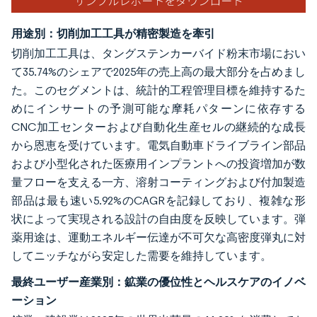
用途別：切削加工工具が精密製造を牽引
切削加工工具は、タングステンカーバイド粉末市場におい
て35.74%のシェアで2025年の売上高の最大部分を占めまし
た。このセグメントは、統計的工程管理目標を維持するた
めにインサートの予測可能な摩耗パターンに依存する
CNC加工センターおよび自動化生産セルの継続的な成長
から恩恵を受けています。電気自動車ドライブライン部品
および小型化された医療用インプラントへの投資増加が数
量フローを支える一方、溶射コーティングおよび付加製造
部品は最も速い5.92%のCAGRを記録しており、複雑な形
状によって実現される設計の自由度を反映しています。弾
薬用途は、運動エネルギー伝達が不可欠な高密度弾丸に対
してニッチながら安定した需要を維持しています。
最終ユーザー産業別：鉱業の優位性とヘルスケアのイノベ
ーション