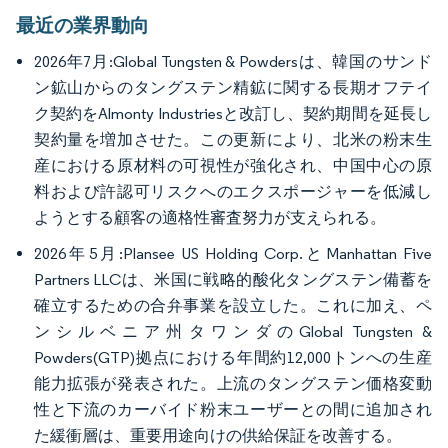
最近の業界動向
2026年7月:Global Tungsten & Powdersは、韓国のサンド
ン鉱山からのタングステン精鉱に関する長期オフテイ
ク契約をAlmonty Industriesと改訂し、契約期間を延長し
契約量を増加させた。この更新により、北米の粉末生
産における原材料の可視性が強化され、中国中心の原
料および許認可リスクへのエクスポージャーを低減し
ようとする顧客の適格性審査努力が支えられる。
2026年5月:Plansee US Holding Corp.とManhattan Five
Partners LLCは、米国に戦略的酸化タングステン備蓄を
確立するための合弁事業を設立した。これに加え、ペ
ンシルベニア州タワンダのGlobal Tungsten &
Powders(GTP)拠点における年間約12,000トンへの生産
能力拡張が発表された。上流のタングステン価格変動
性と下流のカーバイド粉末ユーザーとの間に追加され
た緩衝層は、重要用途向けの供給保証を改善する。