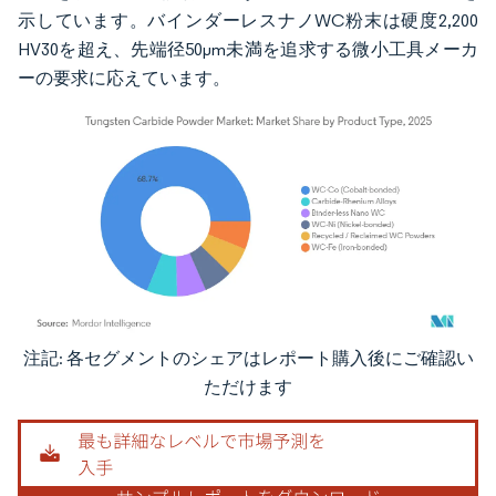
示しています。バインダーレスナノWC粉末は硬度2,200
HV30を超え、先端径50μm未満を追求する微小工具メーカ
ーの要求に応えています。
注記: 各セグメントのシェアはレポート購入後にご確認い
画像 © Mordor Intelligence。再利用にはCC BY 4.0の表示が必要です。
ただけます