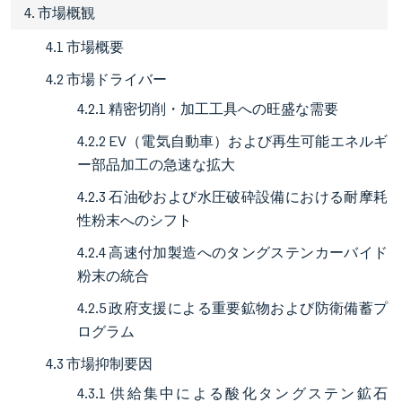
4. 市場概観
4.1 市場概要
4.2 市場ドライバー
4.2.1 精密切削・加工工具への旺盛な需要
4.2.2 EV（電気自動車）および再生可能エネルギ
ー部品加工の急速な拡大
4.2.3 石油砂および水圧破砕設備における耐摩耗
性粉末へのシフト
4.2.4 高速付加製造へのタングステンカーバイド
粉末の統合
4.2.5 政府支援による重要鉱物および防衛備蓄プ
ログラム
4.3 市場抑制要因
4.3.1 供給集中による酸化タングステン鉱石