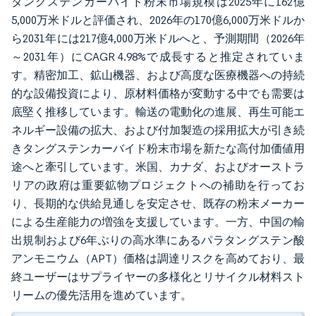
タングステンカーバイド粉末市場規模は2025年に162億
5,000万米ドルと評価され、2026年の170億6,000万米ドルか
ら2031年には217億4,000万米ドルへと、予測期間（2026年
～2031年）にCAGR 4.98%で成長すると推定されていま
す。精密加工、鉱山機器、および高度な医療機器への持続
的な設備投資により、原材料価格が変動する中でも需要は
底堅く推移しています。輸送の電動化の進展、再生可能エ
ネルギー設備の拡大、および付加製造の採用拡大が引き続
きタングステンカーバイド粉末市場を新たな高付加価値用
途へと牽引しています。米国、カナダ、およびオーストラ
リアの政府は重要鉱物プロジェクトへの補助を行ってお
り、長期的な供給見通しを安定させ、既存の粉末メーカー
による生産能力の増強を支援しています。一方、中国の輸
出規制および6年ぶりの高水準にあるパラタングステン酸
アンモニウム（APT）価格は調達リスクを高めており、最
終ユーザーはサプライヤーの多様化とリサイクル材料スト
リームの優先活用を進めています。