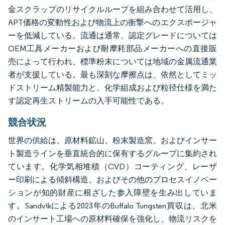
金スクラップのリサイクルループを組み合わせて活用し、
APT価格の変動性および物流上の衝撃へのエクスポージャ
ーを低減している。流通は通常、認定グレードについては
OEM工具メーカーおよび耐摩耗部品メーカーへの直接販
売によって行われ、標準粉末については地域の金属流通業
者が支援している。最も深刻な摩擦点は、依然としてミッ
ドストリーム精製能力と、化学組成および粒径仕様を満た
す認定再生ストリームの入手可能性である。
競合状況
世界の供給は、原材料鉱山、粉末製造窯、およびインサー
ト製造ラインを垂直統合的に保有するグループに集約され
ています。化学気相堆積（CVD）コーティング、レーザ
ー印刷による傾斜構造、およびその他のプロセスイノベー
ションが知的財産に根ざした参入障壁を生み出していま
す。Sandvikによる2023年のBuffalo Tungsten買収は、北米
のインサート工場への原材料確保を強化し、物流リスクを