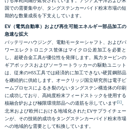
ける摩耗間隔が延長されています。アジア太平洋および米
国での需要集中が、タングステンカーバイド粉末市場の短
期的な数量成長を下支えしています。
EV（電気自動車）および再生可能エネルギー部品加工の
急速な拡大
バッテリーハウジング、電動モーターシャフト、およびパ
ワーエレクトロニクス筐体はマイクロ公差加工を必要と
し、超硬合金工具が優位性を発揮します。風力タービンの
ギアボックスおよびソーラートラッカーの駆動ユニット
は、従来のHSS工具では経済的に加工できない硬質鋼部品
を継続的に供給します。オークリッジ国立研究所は電子ビ
ームプロセスによるき裂のないタングステン構造体の印刷
に成功しており、高純度粉末フィードストックを使用する
[1]
核融合炉および極限環境部品への道筋を示しています
。
北米および欧州における地域化されたEVサプライチェー
ンが、その技術的成功をタングステンカーバイド粉末市場
への地域的な需要として転換しています。