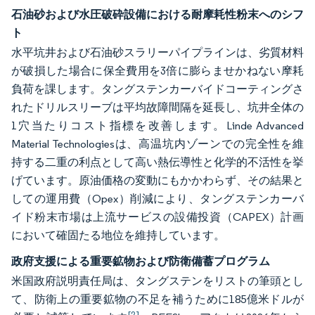
石油砂および水圧破砕設備における耐摩耗性粉末へのシフ
ト
水平坑井および石油砂スラリーパイプラインは、劣質材料
が破損した場合に保全費用を3倍に膨らませかねない摩耗
負荷を課します。タングステンカーバイドコーティングさ
れたドリルスリーブは平均故障間隔を延長し、坑井全体の
1穴当たりコスト指標を改善します。Linde Advanced
Material Technologiesは、高温坑内ゾーンでの完全性を維
持する二重の利点として高い熱伝導性と化学的不活性を挙
げています。原油価格の変動にもかかわらず、その結果と
しての運用費（Opex）削減により、タングステンカーバ
イド粉末市場は上流サービスの設備投資（CAPEX）計画
において確固たる地位を維持しています。
政府支援による重要鉱物および防衛備蓄プログラム
米国政府説明責任局は、タングステンをリストの筆頭とし
て、防衛上の重要鉱物の不足を補うために185億米ドルが
[2]