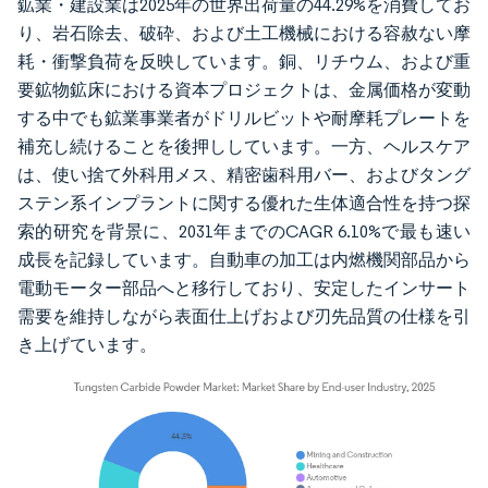
鉱業・建設業は2025年の世界出荷量の44.29%を消費してお
り、岩石除去、破砕、および土工機械における容赦ない摩
耗・衝撃負荷を反映しています。銅、リチウム、および重
要鉱物鉱床における資本プロジェクトは、金属価格が変動
する中でも鉱業事業者がドリルビットや耐摩耗プレートを
補充し続けることを後押ししています。一方、ヘルスケア
は、使い捨て外科用メス、精密歯科用バー、およびタング
ステン系インプラントに関する優れた生体適合性を持つ探
索的研究を背景に、2031年までのCAGR 6.10%で最も速い
成長を記録しています。自動車の加工は内燃機関部品から
電動モーター部品へと移行しており、安定したインサート
需要を維持しながら表面仕上げおよび刃先品質の仕様を引
き上げています。