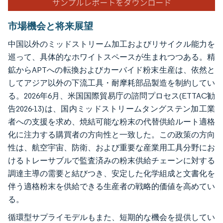
市場機会と将来展望
中国以外のミッドストリーム加工およびリサイクル能力を
巡って、具体的なホワイトスペースが生まれつつある。精
鉱からAPTへの転換およびカーバイド粉末生産は、依然と
してアジア以外の下流工具・耐摩耗部品製造を制約してい
る。2026年6月、米国国際貿易庁の諮問プロセス(ETTAC勧
告2026-13)は、国内ミッドストリームタングステン加工業
者への支援を求め、焼結可能な粉末の代替供給ルート適格
化に注力する購買者の方向性と一致した。この政策の方向
性は、航空宇宙、防衛、および重要な産業用工具分野にお
けるトレーサブルで監査済みの粉末供給チェーンに対する
調達主導の需要と結びつき、安定した化学組成と文書化を
伴う適格粉末を供給できる生産者の戦略的価値を高めてい
る。
循環型サプライモデルもまた、短期的な機会を提供してい