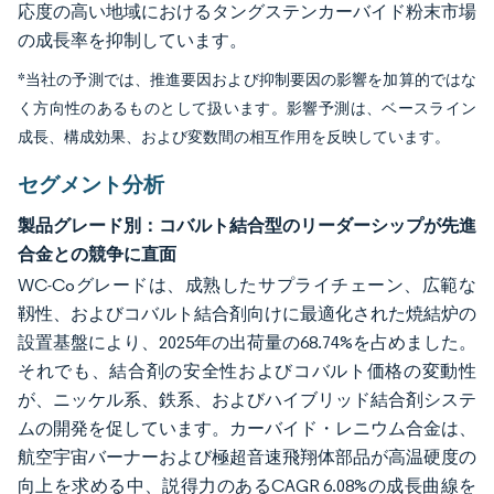
応度の高い地域におけるタングステンカーバイド粉末市場
の成長率を抑制しています。
*当社の予測では、推進要因および抑制要因の影響を加算的ではな
く方向性のあるものとして扱います。影響予測は、ベースライン
成長、構成効果、および変数間の相互作用を反映しています。
セグメント分析
製品グレード別：コバルト結合型のリーダーシップが先進
合金との競争に直面
WC-Coグレードは、成熟したサプライチェーン、広範な
靱性、およびコバルト結合剤向けに最適化された焼結炉の
設置基盤により、2025年の出荷量の68.74%を占めました。
それでも、結合剤の安全性およびコバルト価格の変動性
が、ニッケル系、鉄系、およびハイブリッド結合剤システ
ムの開発を促しています。カーバイド・レニウム合金は、
航空宇宙バーナーおよび極超音速飛翔体部品が高温硬度の
向上を求める中、説得力のあるCAGR 6.08%の成長曲線を