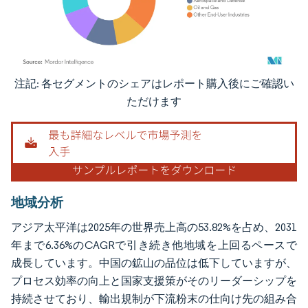
注記: 各セグメントのシェアはレポート購入後にご確認い
画像 © Mordor Intelligence。再利用にはCC BY 4.0の表示が必要です。
ただけます
地域分析
アジア太平洋は2025年の世界売上高の53.82%を占め、2031
年まで6.36%のCAGRで引き続き他地域を上回るペースで
成長しています。中国の鉱山の品位は低下していますが、
プロセス効率の向上と国家支援策がそのリーダーシップを
持続させており、輸出規制が下流粉末の仕向け先の組み合