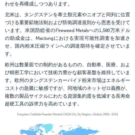
わせを再構成しつつあります。
北米は、タングステンを希土類元素やニオブと同列に位置
づける重要鉱物法制および防衛調達規則から恩恵を受けて
います。米国防総省のFireweed Metalsへの1,580万米ドル
の助成金は、Mactungにおける実現可能性調査を加速さ
せ、国内粉末圧縮ラインへの調達期待を確定させていま
す。
欧州は数量面での制約があるものの、自動車、医療、およ
び精密工学において技術力豊かな顧客基盤を維持していま
す。欧州のタングステンカーバイド粉末市場はエネルギー
コストの急騰に敏感ですが、同地域のネットゼロ義務が、
複数の製品サイクルにわたる資源集約度を低減する長寿命
超硬工具の訴求力を高めています。