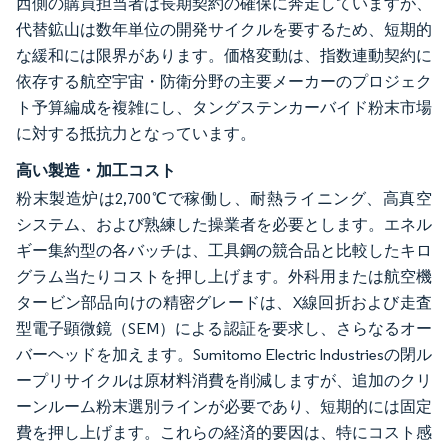
西側の購買担当者は長期契約の確保に奔走していますが、
代替鉱山は数年単位の開発サイクルを要するため、短期的
な緩和には限界があります。価格変動は、指数連動契約に
依存する航空宇宙・防衛分野の主要メーカーのプロジェク
ト予算編成を複雑にし、タングステンカーバイド粉末市場
に対する抵抗力となっています。
高い製造・加工コスト
粉末製造炉は2,700℃で稼働し、耐熱ライニング、高真空
システム、および熟練した操業者を必要とします。エネル
ギー集約型の各バッチは、工具鋼の競合品と比較したキロ
グラム当たりコストを押し上げます。外科用または航空機
タービン部品向けの精密グレードは、X線回折および走査
型電子顕微鏡（SEM）による認証を要求し、さらなるオー
バーヘッドを加えます。Sumitomo Electric Industriesの閉ル
ープリサイクルは原材料消費を削減しますが、追加のクリ
ーンルーム粉末選別ラインが必要であり、短期的には固定
費を押し上げます。これらの経済的要因は、特にコスト感