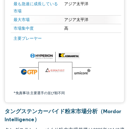
最も急速に成長している
アジア太平洋
市場
最大市場
アジア太平洋
市場集中度
高
画像 © Mordor Intelligence。再利用にはCC BY 4.0の表示が必要です。
主要プレーヤー
*免責事項:主要選手の並び順不同
タングステンカーバイド粉末市場分析（Mordor
Intelligence）