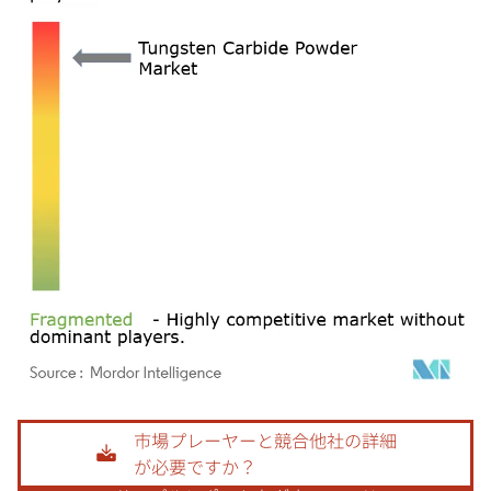
画像 © Mordor Intelligence。再利用にはCC BY 4.0の表示が必要です。