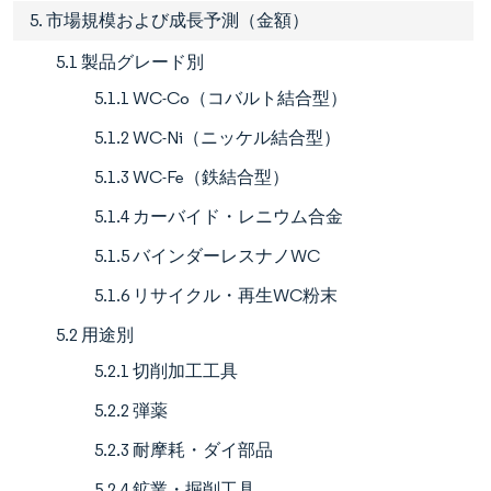
5. 市場規模および成長予測（金額）
5.1 製品グレード別
5.1.1 WC-Co（コバルト結合型）
5.1.2 WC-Ni（ニッケル結合型）
5.1.3 WC-Fe（鉄結合型）
5.1.4 カーバイド・レニウム合金
5.1.5 バインダーレスナノWC
5.1.6 リサイクル・再生WC粉末
5.2 用途別
5.2.1 切削加工工具
5.2.2 弾薬
5.2.3 耐摩耗・ダイ部品
5.2.4 鉱業・掘削工具