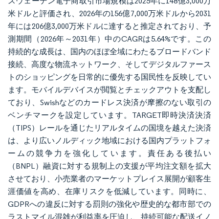
スウェーデン電子商取引市場規模は2025年に148億3,000万
米ドルと評価され、2026年の156億7,000万米ドルから2031
年には206億3,000万米ドルに達すると推定されており、予
測期間（2026年～2031年）中のCAGRは5.64%です。この
持続的な成長は、国内のほぼ全域にわたるブロードバンド
接続、高度な物流ネットワーク、そしてデジタルファース
トのショッピングを日常的に優先する国民性を反映してい
ます。モバイルデバイスが閲覧とチェックアウトを支配し
ており、Swishなどのカードレス決済が摩擦のない取引の
ベンチマークを設定しています。TARGET即時決済決済
（TIPS）レールを通じたリアルタイムの国境を越えた決済
は、より広いノルディック地域における国内プラットフォ
ームの競争力を強化しています。責任ある後払い
（BNPL）融資に対する規制上の支援が平均注文額を拡大
させており、小売業者のマーケットプレイス展開が顧客生
涯価値を高め、在庫リスクを低減しています。同時に、
GDPRへの違反に対する罰則の強化や歴史的な都市部での
ラストマイル混雑が利益率を圧迫し、持続可能な配送イノ