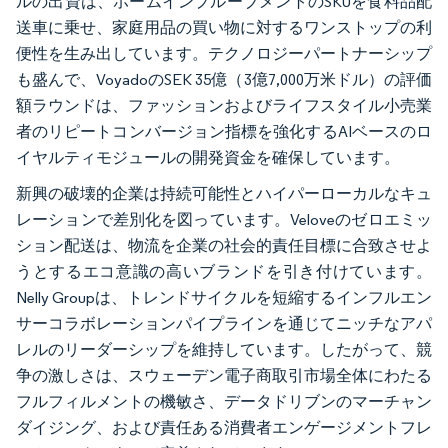
ルの出資は、ホームインプルーブメントのSKUを食料品配
送車に乗せ、家庭用品の買い物に対するワンストップの利
便性を生み出しています。テクノロジーパートナーシップ
も盛んで、VoyadoのSEK 35億（3億7,000万米ドル）の評価
額ラウンドは、ファッションおよびライフスタイル小売業
者のリピートコンバージョン指標を強化するAIベースのロ
イヤルティモジュールの開発資金を確保しています。
新興の破壊的企業は持続可能性とハイパーローカルなキュ
レーションで差別化を図っています。Veloveのゼロエミッ
ション配送は、物流を企業の社会的責任目標に合致させよ
うとするエコ意識の高いブランドを引き付けています。
Nelly Groupは、トレンドサイクルを短縮するインフルエン
サーコラボレーションパイプラインを通じてニッチなアパ
レルのリーダーシップを維持しています。したがって、競
争の激しさは、スウェーデン電子商取引市場全体にわたる
フルフィルメントの機敏さ、データドリブンのマーチャン
ダイジング、および責任ある消費者エンゲージメントフレ