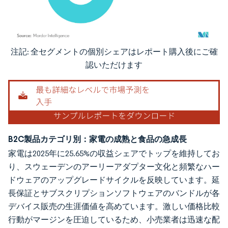
注記: 全セグメントの個別シェアはレポート購入後にご確
画像 © Mordor Intelligence。再利用にはCC BY 4.0の表示が必要です。
認いただけます
B2C製品カテゴリ別：家電の成熟と食品の急成長
家電は2025年に25.65%の収益シェアでトップを維持してお
り、スウェーデンのアーリーアダプター文化と頻繁なハー
ドウェアのアップグレードサイクルを反映しています。延
長保証とサブスクリプションソフトウェアのバンドルが各
デバイス販売の生涯価値を高めています。激しい価格比較
行動がマージンを圧迫しているため、小売業者は迅速な配