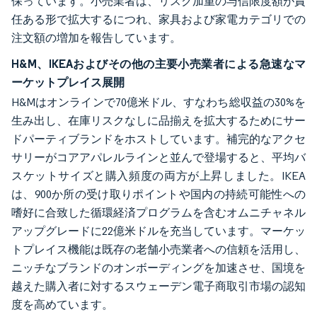
保っています。小売業者は、リスク加重の与信限度額が責
任ある形で拡大するにつれ、家具および家電カテゴリでの
注文額の増加を報告しています。
H&M、IKEAおよびその他の主要小売業者による急速なマ
ーケットプレイス展開
H&Mはオンラインで70億米ドル、すなわち総収益の30%を
生み出し、在庫リスクなしに品揃えを拡大するためにサー
ドパーティブランドをホストしています。補完的なアクセ
サリーがコアアパレルラインと並んで登場すると、平均バ
スケットサイズと購入頻度の両方が上昇しました。IKEA
は、900か所の受け取りポイントや国内の持続可能性への
嗜好に合致した循環経済プログラムを含むオムニチャネル
アップグレードに22億米ドルを充当しています。マーケッ
トプレイス機能は既存の老舗小売業者への信頼を活用し、
ニッチなブランドのオンボーディングを加速させ、国境を
越えた購入者に対するスウェーデン電子商取引市場の認知
度を高めています。