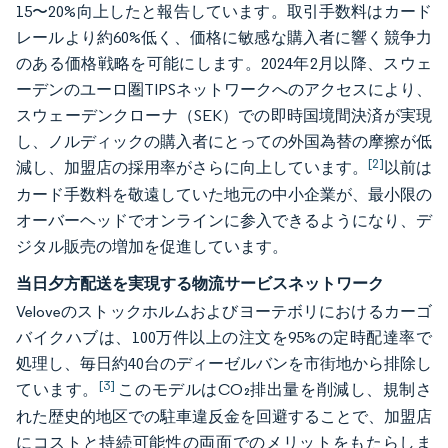
15〜20%向上したと報告しています。取引手数料はカード
レールより約60%低く、価格に敏感な購入者に響く競争力
のある価格戦略を可能にします。2024年2月以降、スウェ
ーデンのユーロ圏TIPSネットワークへのアクセスにより、
スウェーデンクローナ（SEK）での即時国境間決済が実現
し、ノルディックの購入者にとっての外国為替の摩擦が低
[2]
減し、加盟店の採用率がさらに向上しています。
以前は
カード手数料を敬遠していた地元の中小企業が、最小限の
オーバーヘッドでオンラインに参入できるようになり、デ
ジタル販売の増加を促進しています。
当日夕方配送を実現する物流サービスネットワーク
Veloveのストックホルムおよびヨーテボリにおけるカーゴ
バイクハブは、100万件以上の注文を95%の定時配達率で
処理し、毎日約40台のディーゼルバンを市街地から排除し
[3]
ています。
このモデルはCO₂排出量を削減し、規制さ
れた歴史的地区での駐車違反金を回避することで、加盟店
にコストと持続可能性の両面でのメリットをもたらしま