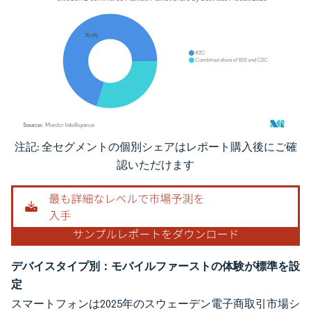
注記: 全セグメントの個別シェアはレポート購入後にご確
画像 © Mordor Intelligence。再利用にはCC BY 4.0の表示が必要です。
認いただけます
デバイスタイプ別：モバイルファーストの体験が標準を設
定
スマートフォンは2025年のスウェーデン電子商取引市場シ