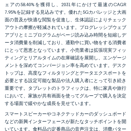
ェアの58.40%を獲得し、2031年にかけて最速のCAGR
7.95%を記録する見込みです。優れた5Gカバレッジと大画
面の普及が快適な閲覧を促進し、生体認証によりチェック
アウトの摩擦が軽減されています。プログレッシブウェブ
アプリとミニプログラムがページ読み込み時間を短縮しデ
ータ消費量を削減しており、通勤中に買い物をする消費者
にとって恩恵となっています。小売業者は拡張現実フィッ
ティングとリアルタイムの在庫確認を展開し、エンゲージ
メントを深めてコンバージョン率を高めています。デスク
トップは、高度なフィルタリングとデータエクスポートを
必要とする設定可能な製品や法人購入者にとって引き続き
重要です。タブレットのトラフィックは、特に家具や旅行
において、家族が共有画面を使ってグループで購入を決定
する場面で緩やかな成長を見せています。
スマートスピーカーやコネクテッドカーのダッシュボード
などの新興インターフェースが新たなタッチポイントを開
いています。食料品の定番商品の音声注文は、消費パター