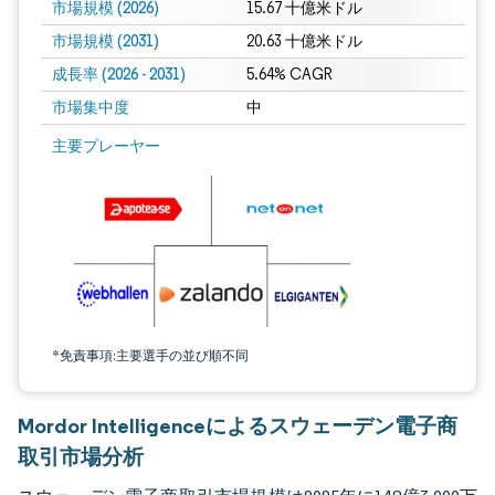
市場規模 (2026)
15.67 十億米ドル
市場規模 (2031)
20.63 十億米ドル
成長率 (2026 - 2031)
5.64% CAGR
市場集中度
中
画像 © Mordor Intelligence。再利用にはCC BY 4.0の表示が必要です。
主要プレーヤー
*免責事項:主要選手の並び順不同
Mordor Intelligenceによるスウェーデン電子商
取引市場分析