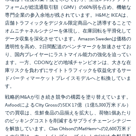
フォームが総流通取引額（GMV）の60%弱を占め、機敏な
専門企業の参入余地が残されています。H&MとIKEAは、
店舗トラフィックをデジタル限定商品へと誘導することで
オムニチャネルシナジーを体現し、在庫回転を平滑化して
データ収集を深化させています。Amazon Swedenは価格の
透明性を高め、2日間配送のベンチマークを加速させてお
り、国内プレイヤーにラストマイル能力の強化を迫ってい
ます。一方、CDONなどの地域チャンピオンは、大きな在
庫リスクを負わずにサイトトラフィックを収益化するサー
ドパーティマーケットプレイスモデルへと転換していま
す。
戦略的M&Aが引き続き競争の構図を塗り替えています。
AxfoodによるCity GrossのSEK 17億（1億5,300万米ドル）
での買収は、生鮮食品の品揃えを拡大し、荷物1個あたり
のピッキングコストを削減するサプライチェーンシナジー
を解放しています。Clas OhlsonのMatHemへの2,600万米ド