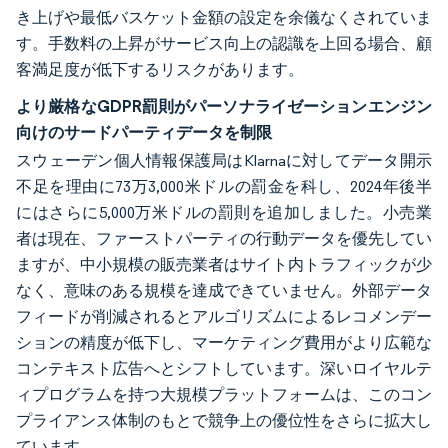
き上げや最低バスケット金額の設定を余儀なくされていま
す。手数料の上昇がサービス向上の認識を上回る場合、顧
客満足度が低下するリスクがあります。
より厳格なGDPR罰則がパーソナライゼーションエンジン
向けのサードパーティデータを制限
スウェーデン個人情報保護局はKlarnaに対してデータ開示
不足を理由に73万3,000米ドルの罰金を科し、2024年後半
にはさらに5,000万米ドルの罰則を追加しました。小売業
者は現在、ファーストパーティの行動データを優先してい
ますが、中小規模の販売業者はサイト内トラフィックが少
なく、意味のある規模を達成できていません。外部データ
フィードが削減されるとアルゴリズムによるレコメンデー
ションの精度が低下し、マーケティング費用がより広範な
コンテキスト広告へとシフトしています。深いロイヤルテ
ィプログラムを持つ大規模プラットフォームは、このコン
プライアンス体制のもとで競争上の優位性をさらに拡大し
ています。