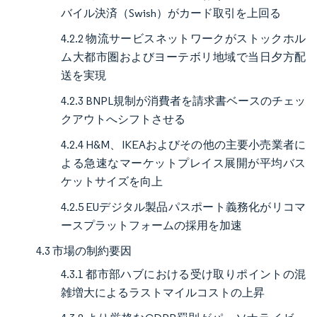
バイル決済（Swish）がカード取引を上回る
4.2.2 物流サービスネットワークがストックホル
ム大都市圏およびヨーテボリ地域で当日夕方配
送を実現
4.2.3 BNPL規制が消費者を請求書ベースのチェッ
クアウトへシフトさせる
4.2.4 H&M、IKEAおよびその他の主要小売業者に
よる急速なマーケットプレイス展開が平均バス
ケットサイズを向上
4.2.5 EUデジタル製品パスポート義務化がリコマ
ースプラットフォームの採用を加速
4.3 市場の制約要因
4.3.1 都市部ハブにおける受け取りポイントの混
雑増大によるラストマイルコストの上昇