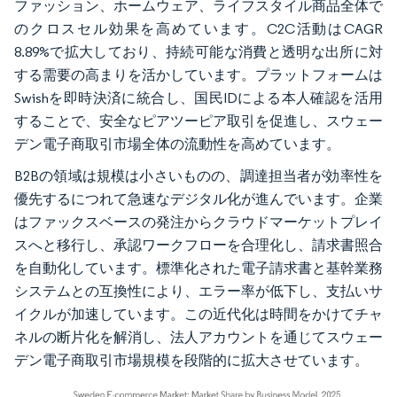
ファッション、ホームウェア、ライフスタイル商品全体で
のクロスセル効果を高めています。C2C活動はCAGR
8.89%で拡大しており、持続可能な消費と透明な出所に対
する需要の高まりを活かしています。プラットフォームは
Swishを即時決済に統合し、国民IDによる本人確認を活用
することで、安全なピアツーピア取引を促進し、スウェー
デン電子商取引市場全体の流動性を高めています。
B2Bの領域は規模は小さいものの、調達担当者が効率性を
優先するにつれて急速なデジタル化が進んでいます。企業
はファックスベースの発注からクラウドマーケットプレイ
スへと移行し、承認ワークフローを合理化し、請求書照合
を自動化しています。標準化された電子請求書と基幹業務
システムとの互換性により、エラー率が低下し、支払いサ
イクルが加速しています。この近代化は時間をかけてチャ
ネルの断片化を解消し、法人アカウントを通じてスウェー
デン電子商取引市場規模を段階的に拡大させています。