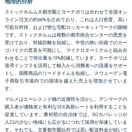
地理的分析
ストックホルム大都市圏とヨーテボリは合わせて全国オン
ライン注文の約60%を占めており、これは人口密度、高い
可処分所得、および密な宅配ロッカーネットワークの賜物
です。ストックホルムは複数の都市統合センターの恩恵を
受けており、幹線距離を短縮し、中世の狭い街路でのカー
ゴバイクの普及を可能にし、マイクロターミナルと組み合
わせることで排出量を73%削減しています。ヨーテボリは
港湾インフラを活用して輸入から消費者への流通をサポー
トし、国際商品のリードタイムを短縮し、スウェーデン電
子商取引市場内での国境を越えた売上を増加させていま
す。
マルメはエーレスンド橋の近接性を活かし、デンマークの
購入者が価格差と有利なSEK為替レートを利用することを
促進しています。農村部の自治体では、5Gカバレッジが
人口の少ない地域にも広がるにつれて採用が加速していま
す。それでも、主要都市圏以外では高い配送料金が続いて