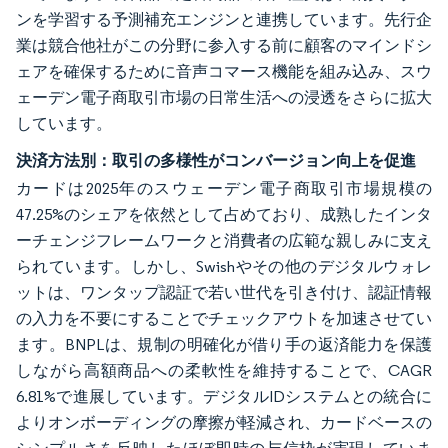
ンを学習する予測補充エンジンと連携しています。先行企
業は競合他社がこの分野に参入する前に顧客のマインドシ
ェアを確保するために音声コマース機能を組み込み、スウ
ェーデン電子商取引市場の日常生活への浸透をさらに拡大
しています。
決済方法別：取引の多様性がコンバージョン向上を促進
カードは2025年のスウェーデン電子商取引市場規模の
47.25%のシェアを依然として占めており、成熟したインタ
ーチェンジフレームワークと消費者の広範な親しみに支え
られています。しかし、Swishやその他のデジタルウォレ
ットは、ワンタップ認証で若い世代を引き付け、認証情報
の入力を不要にすることでチェックアウトを加速させてい
ます。BNPLは、規制の明確化が借り手の返済能力を保護
しながら高額商品への柔軟性を維持することで、CAGR
6.81%で進展しています。デジタルIDシステムとの統合に
よりオンボーディングの摩擦が軽減され、カードベースの