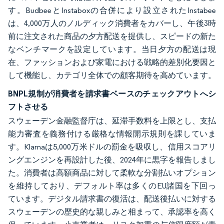
す。BudbeeとInstaboxの合併により設立されたInstabee
は、4,000万人のノルディック消費者をカバーし、午後3時
前に注文された商品の夕方配送を提供し、スピードの新た
なベンチマークを設定しています。当日夕方の配送は現
在、ファッションおよび家電における戦略的差別化要因と
して機能し、カテゴリ全体での顧客期待を高めています。
BNPL規制が消費者を請求書ベースのチェックアウトへシ
フトさせる
スウェーデン金融監督庁は、延滞手数料を上限とし、支払
能力審査を義務付ける厳格な情報開示規則を課していま
す。Klarnaは5,000万米ドルの罰金を吸収し、信用スコアリ
ングエンジンを再設計した後、2024年に黒字を報告しまし
た。消費者は高額商品に対して柔軟な分割払いオプション
を維持しており、デフォルト率は多くのEU諸国を下回っ
ています。デジタル請求書の復活は、配送後払いに対する
スウェーデンの歴史的な親しみと相まって、承認率を高く