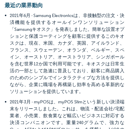
最近の業界動向
2021年6月 - Samsung Electronicsは、非接触型の注文・決
済機能を提供するオールインワンソリューション
「Samsungキオスク」を発表しました。簡単な設置オプ
ションと保護コーティングを顧客に提供するこのキオ
スクは、現在、米国、カナダ、英国、アイルランド、
フランス、スウェーデン、オランダ、ベルギー、スペ
イン、オーストリア、オーストラリア、シンガポール
を含む世界12か国で利用可能です。キオスクは日常生
活の一部として急速に普及しており、顧客に商品購入
のためのシンプルでインタラクティブな方法を提供し
ながら、企業に職場を再構築し効率を高める革新的な
ソリューションを提供しています。
2021年3月 - myPOSは、myPOS Slimという新しい決済端
末をリリースしました。これは、物流・配送会社/宅配
業者、小売業、飲食業など幅広いビジネスに対応する
決済コンパニオンです。重量240グラムで、強力な