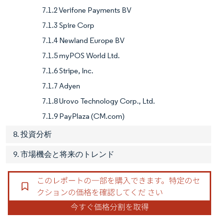
7.1.2 Verifone Payments BV
7.1.3 Spire Corp
7.1.4 Newland Europe BV
7.1.5 myPOS World Ltd.
7.1.6 Stripe, Inc.
7.1.7 Adyen
7.1.8 Urovo Technology Corp., Ltd.
7.1.9 PayPlaza (CM.com)
8. 投資分析
9. 市場機会と将来のトレンド