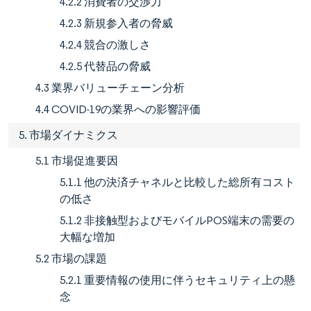
4.2.2 消費者の交渉力
4.2.3 新規参入者の脅威
4.2.4 競合の激しさ
4.2.5 代替品の脅威
4.3 業界バリューチェーン分析
4.4 COVID-19の業界への影響評価
5. 市場ダイナミクス
5.1 市場促進要因
5.1.1 他の決済チャネルと比較した総所有コスト
の低さ
5.1.2 非接触型およびモバイルPOS端末の需要の
大幅な増加
5.2 市場の課題
5.2.1 重要情報の使用に伴うセキュリティ上の懸
念