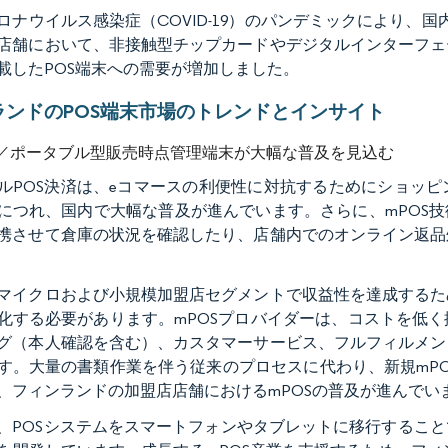
ロナウイルス感染症（COVID-19）のパンデミックにより、
店舗において、非接触型チップカードやデジタルインターフェ
載したPOS端末への需要が増加しました。
ランドのPOS端末市場のトレンドとインサイト
／ポータブル型販売時点管理端末が大幅な普及を見込む
ルPOS決済は、eコマースの利便性に対抗するためにショッ
につれ、国内で大幅な普及が進んでいます。さらに、mPOS技
携させて倉庫の状況を確認したり、店舗内でのオンライン返品
マイクロおよび小規模加盟店セグメントで収益性を達成するた
化する必要があります。mPOSプロバイダーは、コストを低
グ（本人確認を含む）、カスタマーサービス、フルフィルメン
す。大量の書類作業を伴う従来のプロセスに代わり、新規mP
、フィンランドの加盟店店舗におけるmPOSの普及が進んでい
、POSシステムをスマートフォンやタブレットに移行するこ