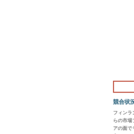
画像 © Mo
競合状
フィンラン
らの市場プ
アの面で