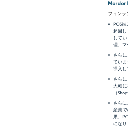
Mordo
フィンラ
POS
起因し
してい
理、マ
さらに
ていま
導入し
さらに
大幅に
（Sho
さらに
産業で
果、P
になり