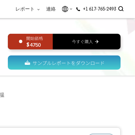
レポート
連絡
+1 617-765-2493
4750
場