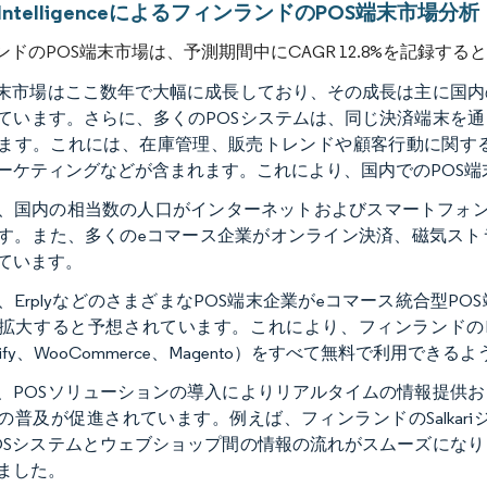
r IntelligenceによるフィンランドのPOS端末市場分析
ンドのPOS端末市場は、予測期間中にCAGR 12.8%を記録す
端末市場はここ数年で大幅に成長しており、その成長は主に国
ています。さらに、多くのPOSシステムは、同じ決済端末を
ます。これには、在庫管理、販売トレンドや顧客行動に関す
ーケティングなどが含まれます。これにより、国内でのPOS端
、国内の相当数の人口がインターネットおよびスマートフォン
す。また、多くのeコマース企業がオンライン決済、磁気スト
ています。
、ErplyなどのさまざまなPOS端末企業がeコマース統合型P
拡大すると予想されています。これにより、フィンランドのErp
pify、WooCommerce、Magento）をすべて無料で利用でき
、POSソリューションの導入によりリアルタイムの情報提供
の普及が促進されています。例えば、フィンランドのSalkari
OSシステムとウェブショップ間の情報の流れがスムーズにな
ました。