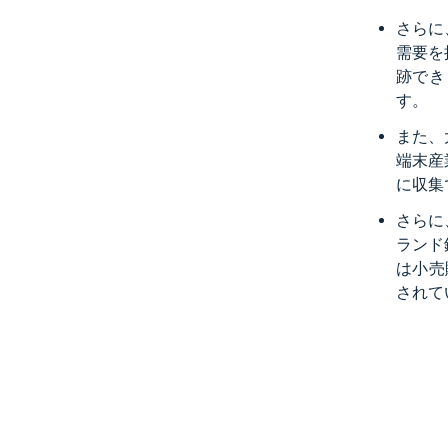
さらに
需要を
跡でき
す。
また、
端末産
に収集
さらに
ランド
は小売
されて