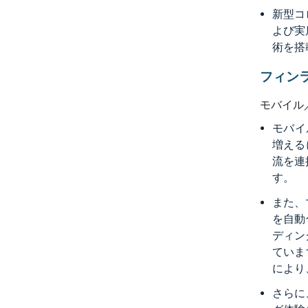
新型コ
よび実
術を搭
フィン
モバイル
モバイ
増える
流を連
す。
また、
を自動
ディン
ていま
により
さらに