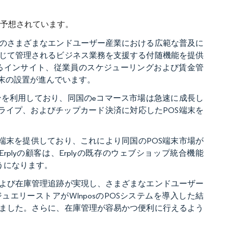
ると予想されています。
内のさまざまなエンドユーザー産業における広範な普及に
通じて管理されるビジネス業務を支援する付随機能を提供
るインサイト、従業員のスケジューリングおよび賃金管
末の設置が進んでいます。
を利用しており、同国のeコマース市場は急速に成長し
ライプ、およびチップカード決済に対応したPOS端末を
OS端末を提供しており、これにより同国のPOS端末市場が
lyの顧客は、Erplyの既存のウェブショップ統合機能
るようになります。
および在庫管理追跡が実現し、さまざまなエンドユーザー
ジュエリーストアがWInposのPOSシステムを導入した結
りました。さらに、在庫管理が容易かつ便利に行えるよう