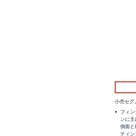
画像 © Mo
小売セグ
フィン
ンに主
側面と
ティン