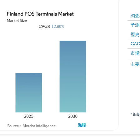
調査
予測
歴史
CAG
市場
主要
*免
画像 © Mordor Intelligence。再利用にはCC BY 4.0の表示が必要です。