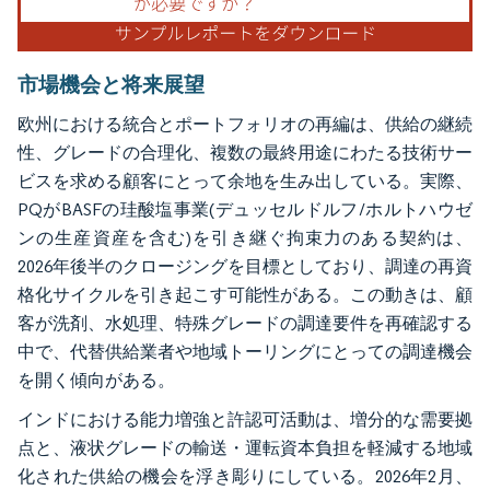
市場機会と将来展望
欧州における統合とポートフォリオの再編は、供給の継続
性、グレードの合理化、複数の最終用途にわたる技術サー
ビスを求める顧客にとって余地を生み出している。実際、
PQがBASFの珪酸塩事業(デュッセルドルフ/ホルトハウゼ
ンの生産資産を含む)を引き継ぐ拘束力のある契約は、
2026年後半のクロージングを目標としており、調達の再資
格化サイクルを引き起こす可能性がある。この動きは、顧
客が洗剤、水処理、特殊グレードの調達要件を再確認する
中で、代替供給業者や地域トーリングにとっての調達機会
を開く傾向がある。
インドにおける能力増強と許認可活動は、増分的な需要拠
点と、液状グレードの輸送・運転資本負担を軽減する地域
化された供給の機会を浮き彫りにしている。2026年2月、