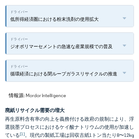
低所得経済圏における粉末洗剤の使用拡大
ジオポリマーセメントの急速な産業規模での普及
循環経済における閉ループガラスリサイクルの推進
情報源: Mordor Intelligence
廃紙リサイクル需要の増大
再生原料含有率の向上を義務付ける政府の規制により、浮
選脱墨プロセスにおけるケイ酸ナトリウムの使用が加速し
[1]
ている
。現代の製紙工場は回収古紙1トン当たり8〜12kg