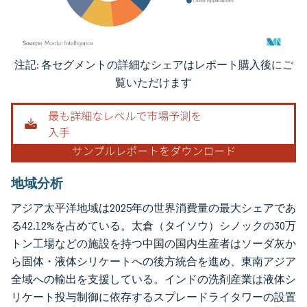
注記: 各セグメントの詳細なシェアはレポート購入後にご
画像 © Mordor Intelligence。再利用にはCC BY 4.0の表示が必要です。
覧いただけます
地域分析
アジア太平洋地域は2025年の世界消費量の最大シェアであ
る42.12%を占めている。太倉（タイソウ）シノックの30万
トン工場などの施設を持つ中国の国内生産者はソーダ灰か
ら固体・液体シリケートへの後方統合を進め、東南アジア
全域への輸出を支援している。インドの洗剤産業は液体シ
リケート投与制御に依存するスプレードライタワーの設置