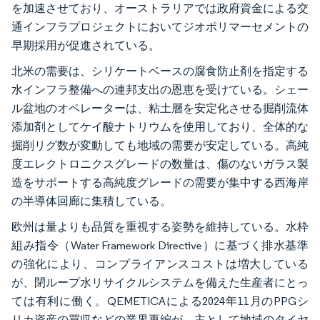
を加速させており、オーストラリアでは政府資金による交
通インフラプロジェクトにおいてジオポリマーセメントの
早期採用が促進されている。
北米の需要は、シリケートベースの腐食防止剤を指定する
水インフラ整備への連邦支出の恩恵を受けている。シェー
ル盆地のオペレーターは、粘土層を安定化させる掘削流体
添加剤としてケイ酸ナトリウムを使用しており、全体的な
掘削リグ数が変動しても地域の需要が安定している。高純
度エレクトロニクスグレードの数量は、傷のないガラス製
造をサポートする高純度グレードの需要が集中する西海岸
の半導体回廊に集積している。
欧州は量よりも品質を重視する姿勢を維持している。水枠
組み指令（Water Framework Directive）に基づく排水基準
の強化により、コンプライアンスコストは増大している
が、閉ループ水リサイクルシステムを備えた生産者にとっ
ては有利に働く。QEMETICAによる2024年11月のPPGシ
リカ資産の買収などの業界再編が、主として地域のタイヤ