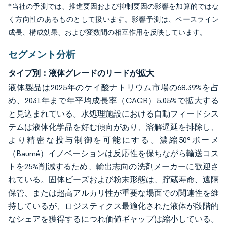
*当社の予測では、推進要因および抑制要因の影響を加算的ではな
く方向性のあるものとして扱います。影響予測は、ベースライン
成長、構成効果、および変数間の相互作用を反映しています。
セグメント分析
タイプ別：液体グレードのリードが拡大
液体製品は2025年のケイ酸ナトリウム市場の68.39%を占
め、2031年まで年平均成長率（CAGR）5.05%で拡大する
と見込まれている。水処理施設における自動フィードシス
テムは液体化学品を好む傾向があり、溶解遅延を排除し、
より精密な投与制御を可能にする。濃縮50°ボーメ
（Baumé）イノベーションは反応性を保ちながら輸送コス
トを25%削減するため、輸出志向の洗剤メーカーに歓迎さ
れている。固体ビーズおよび粉末形態は、貯蔵寿命、遠隔
保管、または超高アルカリ性が重要な場面での関連性を維
持しているが、ロジスティクス最適化された液体が段階的
なシェアを獲得するにつれ価値ギャップは縮小している。