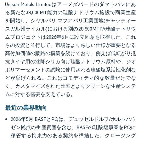
Unison Metals Limitedはアーメダバードのダマトバンにあ
る新たな38,000MT能力の珪酸ナトリウム施設で商業生産
を開始し、シヤルパリ-マフアパリ工業団地(チャッティー
スガル州ライガル)における別の28,800MTPA珪酸ナトリウ
ムプロジェクトは2026年6月に設立同意を取得した。これ
らの投資と並行して、市場はより厳しい仕様が重要となる
高付加価値の販路の構築を続けており、例えば低転がり抵
抗タイヤ用の沈降シリカ向け珪酸ナトリウム原料や、ジオ
ポリマーセメントの試験に使用される珪酸塩系活性化剤な
どが挙げられる。これはコモディティ的な数量だけでな
く、カスタマイズされた比率とよりクリーンな生産システ
ムに対する需要を支えている。
最近の業界動向
2026年5月:BASFとPQは、デュッセルドルフ/ホルトハウ
ゼン拠点の生産資産を含む、BASFの珪酸塩事業をPQに
移管する拘束力のある契約を締結した。クロージング