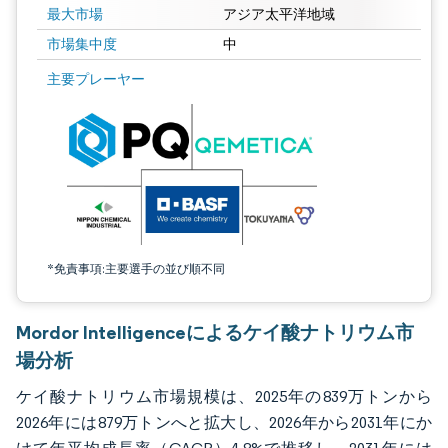
最大市場
アジア太平洋地域
市場集中度
中
画像 © Mordor Intelligence。再利用にはCC BY 4.0の表示が必要です。
主要プレーヤー
*免責事項:主要選手の並び順不同
Mordor Intelligenceによるケイ酸ナトリウム市
場分析
ケイ酸ナトリウム市場規模は、2025年の839万トンから
2026年には879万トンへと拡大し、2026年から2031年にか