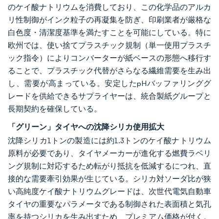
のケイ酸ナトリウムを消費しており、この化学品のアルカ
リ性制御がインク粒子の再凝集を防ぎ、印刷業者が厳格な
白色度・清潔度基準を満たすことを可能にしている。特に
欧州では、使い捨てプラスチック規制（単一使用プラスチ
ック指令）によりコンバーターが紙ベースの形態へ移行す
ることで、プラスチック代替がさらなる繊維需要を生み出
し、需要が高まっている。安定したpHバッファリンググ
レードを供給できるサプライヤーは、統合製紙グループと
長期契約を確保している。
「グリーン」タイヤへの沈降シリカ使用拡大
沈降シリカ1トンの製造には約1.3トンのケイ酸ナトリウム
原料が必要であり、タイヤメーカーが進化する燃費ラベリ
ング規制に対応するため転がり抵抗を低減するにつれ、直
接的な需要牽引効果が生じている。シリカ対ソーダ比が狭
い高純度ケイ酸ナトリウムグレードは、次世代電気自動車
タイヤの重要なパラメータである制御された表面積と気孔
率を持つシリカを生み出すため、プレミアム価格が付く。