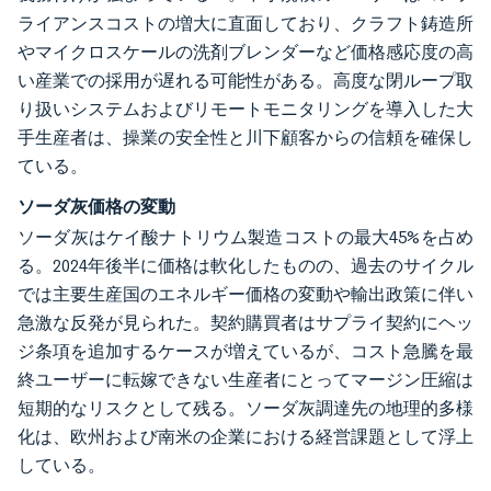
ライアンスコストの増大に直面しており、クラフト鋳造所
やマイクロスケールの洗剤ブレンダーなど価格感応度の高
い産業での採用が遅れる可能性がある。高度な閉ループ取
り扱いシステムおよびリモートモニタリングを導入した大
手生産者は、操業の安全性と川下顧客からの信頼を確保し
ている。
ソーダ灰価格の変動
ソーダ灰はケイ酸ナトリウム製造コストの最大45%を占め
る。2024年後半に価格は軟化したものの、過去のサイクル
では主要生産国のエネルギー価格の変動や輸出政策に伴い
急激な反発が見られた。契約購買者はサプライ契約にヘッ
ジ条項を追加するケースが増えているが、コスト急騰を最
終ユーザーに転嫁できない生産者にとってマージン圧縮は
短期的なリスクとして残る。ソーダ灰調達先の地理的多様
化は、欧州および南米の企業における経営課題として浮上
している。