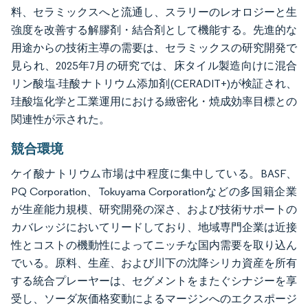
料、セラミックスへと流通し、スラリーのレオロジーと生
強度を改善する解膠剤・結合剤として機能する。先進的な
用途からの技術主導の需要は、セラミックスの研究開発で
見られ、2025年7月の研究では、床タイル製造向けに混合
リン酸塩-珪酸ナトリウム添加剤(CERADIT+)が検証され、
珪酸塩化学と工業運用における緻密化・焼成効率目標との
関連性が示された。
競合環境
ケイ酸ナトリウム市場は中程度に集中している。BASF、
PQ Corporation、Tokuyama Corporationなどの多国籍企業
が生産能力規模、研究開発の深さ、および技術サポートの
カバレッジにおいてリードしており、地域専門企業は近接
性とコストの機動性によってニッチな国内需要を取り込ん
でいる。原料、生産、および川下の沈降シリカ資産を所有
する統合プレーヤーは、セグメントをまたぐシナジーを享
受し、ソーダ灰価格変動によるマージンへのエクスポージ