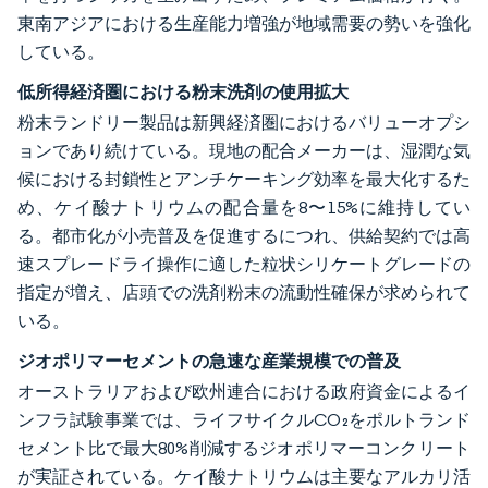
東南アジアにおける生産能力増強が地域需要の勢いを強化
している。
低所得経済圏における粉末洗剤の使用拡大
粉末ランドリー製品は新興経済圏におけるバリューオプシ
ョンであり続けている。現地の配合メーカーは、湿潤な気
候における封鎖性とアンチケーキング効率を最大化するた
め、ケイ酸ナトリウムの配合量を8〜15%に維持してい
る。都市化が小売普及を促進するにつれ、供給契約では高
速スプレードライ操作に適した粒状シリケートグレードの
指定が増え、店頭での洗剤粉末の流動性確保が求められて
いる。
ジオポリマーセメントの急速な産業規模での普及
オーストラリアおよび欧州連合における政府資金によるイ
ンフラ試験事業では、ライフサイクルCO₂をポルトランド
セメント比で最大80%削減するジオポリマーコンクリート
が実証されている。ケイ酸ナトリウムは主要なアルカリ活