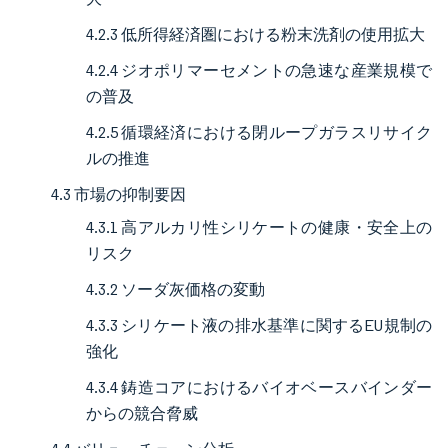
4.2.3 低所得経済圏における粉末洗剤の使用拡大
4.2.4 ジオポリマーセメントの急速な産業規模で
の普及
4.2.5 循環経済における閉ループガラスリサイク
ルの推進
4.3 市場の抑制要因
4.3.1 高アルカリ性シリケートの健康・安全上の
リスク
4.3.2 ソーダ灰価格の変動
4.3.3 シリケート液の排水基準に関するEU規制の
強化
4.3.4 鋳造コアにおけるバイオベースバインダー
からの競合脅威