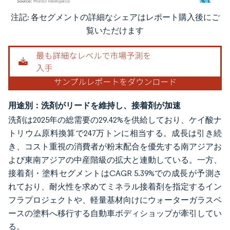
注記: 各セグメントの詳細なシェアはレポート購入後にご
画像 © Mordor Intelligence。再利用にはCC BY 4.0の表示が必要です。
覧いただけます
用途別：洗剤がリードを維持し、接着剤が加速
洗剤は2025年の総需要の29.42%を供給しており、ケイ酸ナ
トリウム原料換算で247万トンに相当する。成長は引き続
き、コスト重視の消費者が粉末配合を優先する南アジアお
よび東南アジアの中産階級の拡大と連動している。一方、
接着剤・塗料セグメントはCAGR 5.39%での成長が予測さ
れており、耐火性を求めてミネラル接着剤を指定するイン
フラプロジェクトや、軽量基材向けにウォーターガラスベ
ースの塗料へ移行する自動車ボディショップが牽引してい
る。