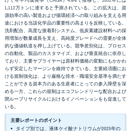
けて年平均成長率（CAGR）4.8%で推移し、2031年には
1,112万トンに達すると予測されている。この拡大は、資
源効率の高い製造および循環経済への取り組みを支える用
途における当該化学品の重要性の高まりを反映している。
洗剤配合、高度な接着剤システム、低炭素建設材料への採
用増加が数量成長を支え、高純度グレードへの需要が全体
的な価値軌道を押し上げている。競争差別化は、プロセス
の自動化、製品のカスタマイズ、および垂直統合に依存し
ており、主要サプライヤーは原材料価格の変動にもかかわ
らず安定したマージンを維持できている。主要経済圏にお
ける規制強化は、より厳格な排水・職場安全基準を満たす
ことができる資本力のある生産者にとっての参入障壁を深
める一方、これらの規制はエコフレンドリーな配合および
閉ループリサイクルにおけるイノベーションをも促進して
いる。
主要レポートのポイント
タイプ別では、液体ケイ酸ナトリウムが2025年の