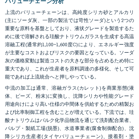
バリューチェーン分析
上流のバリューチェーンは、高純度シリカ砂とアルカリ
(主にソーダ灰、一部の製法では苛性ソーダ)という2つの
重要な原料を基盤としており、液状グレードを製造するた
めに後で溶解される珪酸ナトリウムガラスを生成する高温
溶融工程(通常約1,100~1,600度C)により、エネルギー強度
が主要なコストおよびリスクの要因となっている。ソーダ
灰の価格変動は製造コストの大きな部分を占めるため特に
重大であり、これが生産者を原料調達の多様化、そして可
能であれば上流統合へと押しやっている。
中流の加工は通常、溶融ガラス(カレット)を商業形態(液
体、ビーズ、粉末)に変換し、沈降シリカや性能グレード
用途向けにより高い仕様の中間体を供給するための精製お
よび比率制御工程を含むことが増えている。下流では、珪
酸ナトリウムはバルク化学品物流を通じて洗剤配合業者、
パルプ・製紙工場(脱墨)、水道事業者(腐食制御配合)、沈
降シリカ生産者(タイヤバリューチェーン)、接着剤・塗