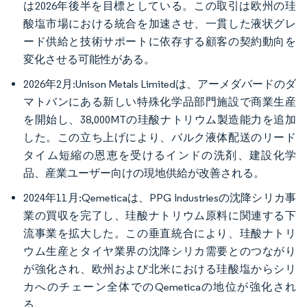
は2026年後半を目標としている。この取引は欧州の珪
酸塩市場における統合を加速させ、一貫した液状グレ
ード供給と技術サポートに依存する顧客の契約動向を
変化させる可能性がある。
2026年2月:Unison Metals Limitedは、アーメダバードのダ
マトバンにある新しい特殊化学品部門施設で商業生産
を開始し、38,000MTの珪酸ナトリウム製造能力を追加
した。この立ち上げにより、バルク液体配送のリード
タイム短縮の恩恵を受けるインドの洗剤、建設化学
品、産業ユーザー向けの現地供給が改善される。
2024年11月:Qemeticaは、PPG Industriesの沈降シリカ事
業の買収を完了し、珪酸ナトリウム原料に関連する下
流事業を拡大した。この垂直統合により、珪酸ナトリ
ウム生産とタイヤ業界の沈降シリカ需要とのつながり
が強化され、欧州および北米における珪酸塩からシリ
カへのチェーン全体でのQemeticaの地位が強化され
る。