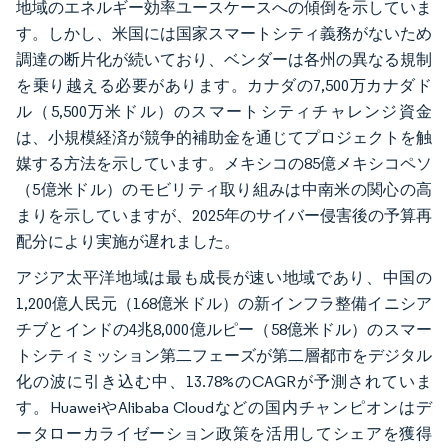
地域のエネルギー効率ユースケースへの傾倒を示していま
す。しかし、米国には国家スマートシティ義務がないため
調達の断片化が続いており、ベンダーは各州の異なる規制
を乗り越える必要があります。カナダの7,500万カナダド
ル（5,500万米ドル）のスマートシティチャレンジ資金
は、小規模経済が競争的補助金を通じてプロジェクトを触
媒する方法を示しています。メキシコの85億メキシコペソ
（5億米ドル）のモビリティ取り組みは中南米の関心の高
まりを示していますが、2025年のサイバー侵害後の予算再
配分により実施が遅れました。
アジア太平洋地域は最も成長が速い地域であり、中国の
1,200億人民元（168億米ドル）の新インフラ整備イニシア
チブとインドの4兆8,000億ルピー（58億米ドル）のスマー
トシティミッション第二フェーズが第二層都市をデジタル
化の波に引き込む中、13.78%のCAGRが予測されていま
す。HuaweiやAlibaba Cloudなどの国内チャンピオンはデ
ータローカライゼーション政策を活用してシェアを獲得