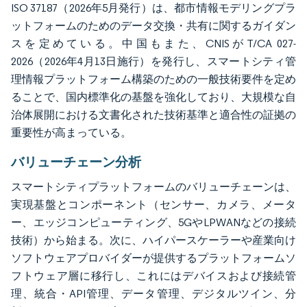
ISO 37187（2026年5月発行）は、都市情報モデリングプラ
ットフォームのためのデータ交換・共有に関するガイダン
スを定めている。中国もまた、CNISがT/CA 027-
2026（2026年4月13日施行）を発行し、スマートシティ管
理情報プラットフォーム構築のための一般技術要件を定め
ることで、国内標準化の基盤を強化しており、大規模な自
治体展開における文書化された技術基準と適合性の証拠の
重要性が高まっている。
バリューチェーン分析
スマートシティプラットフォームのバリューチェーンは、
実現基盤とコンポーネント（センサー、カメラ、メータ
ー、エッジコンピューティング、5GやLPWANなどの接続
技術）から始まる。次に、ハイパースケーラーや産業向け
ソフトウェアプロバイダーが提供するプラットフォームソ
フトウェア層に移行し、これにはデバイスおよび接続管
理、統合・API管理、データ管理、デジタルツイン、分