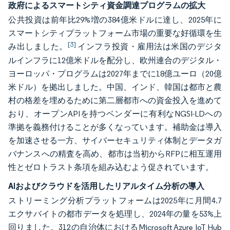
政府によるスマートシティ資金調達プログラムの拡大
公共投資は前年比29%増の384億米ドルに達し、2025年に
スマートシティプラットフォーム市場の重要な好循環を生
[3]
み出しました。
インフラ投資・雇用法は米国のデジタ
ルインフラに12億米ドルを配分し、欧州連合のデジタル・
ヨーロッパ・プログラムは2027年までに18億ユーロ（20億
米ドル）を拠出しました。中国、インド、韓国は都市と農
村の格差を埋めるために第二層都市への資金投入を進めて
おり、オープンAPIを持つベンダーに有利なNGSI-LDへの
準拠を義務付けることが多くなっています。補助金は導入
を加速させる一方、サイバーセキュリティ体制とデータガ
バナンスへの精査を高め、都市は当初からRFPに相互運用
性とゼロトラスト条項を組み込むよう促されています。
AIおよびクラウドを活用したリアルタイム分析の導入
ストリーミング分析プラットフォームは2025年に月間4.7
エクサバイトの都市データを処理し、2024年の量を53%上
回りました。312の自治体におけるMicrosoft Azure IoT Hub