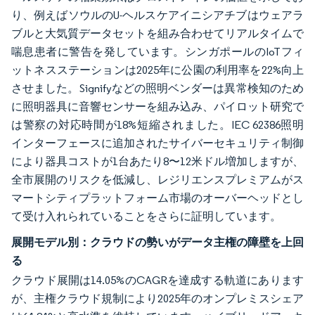
り、例えばソウルのU-ヘルスケアイニシアチブはウェアラ
ブルと大気質データセットを組み合わせてリアルタイムで
喘息患者に警告を発しています。シンガポールのIoTフィ
ットネスステーションは2025年に公園の利用率を22%向上
させました。Signifyなどの照明ベンダーは異常検知のため
に照明器具に音響センサーを組み込み、パイロット研究で
は警察の対応時間が18%短縮されました。IEC 62386照明
インターフェースに追加されたサイバーセキュリティ制御
により器具コストが1台あたり8〜12米ドル増加しますが、
全市展開のリスクを低減し、レジリエンスプレミアムがス
マートシティプラットフォーム市場のオーバーヘッドとし
て受け入れられていることをさらに証明しています。
展開モデル別：クラウドの勢いがデータ主権の障壁を上回
る
クラウド展開は14.05%のCAGRを達成する軌道にあります
が、主権クラウド規制により2025年のオンプレミスシェア