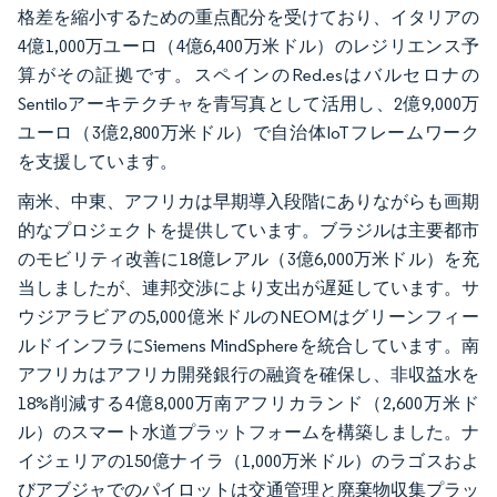
格差を縮小するための重点配分を受けており、イタリアの
4億1,000万ユーロ（4億6,400万米ドル）のレジリエンス予
算がその証拠です。スペインのRed.esはバルセロナの
Sentiloアーキテクチャを青写真として活用し、2億9,000万
ユーロ（3億2,800万米ドル）で自治体IoTフレームワーク
を支援しています。
南米、中東、アフリカは早期導入段階にありながらも画期
的なプロジェクトを提供しています。ブラジルは主要都市
のモビリティ改善に18億レアル（3億6,000万米ドル）を充
当しましたが、連邦交渉により支出が遅延しています。サ
ウジアラビアの5,000億米ドルのNEOMはグリーンフィー
ルドインフラにSiemens MindSphereを統合しています。南
アフリカはアフリカ開発銀行の融資を確保し、非収益水を
18%削減する4億8,000万南アフリカランド（2,600万米ド
ル）のスマート水道プラットフォームを構築しました。ナ
イジェリアの150億ナイラ（1,000万米ドル）のラゴスおよ
びアブジャでのパイロットは交通管理と廃棄物収集プラッ