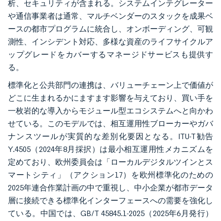
析、セキュリティが含まれる。システムインテグレーター
や通信事業者は通常、マルチベンダーのスタックを成果ベ
ースの都市プログラムに統合し、オンボーディング、可観
測性、インシデント対応、多様な資産のライフサイクルア
ップグレードをカバーするマネージドサービスも提供す
る。
標準化と公共部門の連携は、バリューチェーン上で価値が
どこに生まれるかにますます影響を与えており、買い手を
一枚岩的な導入からモジュール型エコシステムへと向かわ
せている。このモデルでは、相互運用性ブローカーやガバ
ナンスツールが実質的な差別化要因となる。ITU-T勧告
Y.4505（2024年8月採択）は最小相互運用性メカニズムを
定めており、欧州委員会は「ローカルデジタルツインとス
マートシティ」（アクション17）を欧州標準化のための
2025年連合作業計画の中で重視し、中小企業が都市データ
層に接続できる標準化インターフェースへの需要を強化し
ている。中国では、GB/T 45845.1-2025（2025年6月発行）