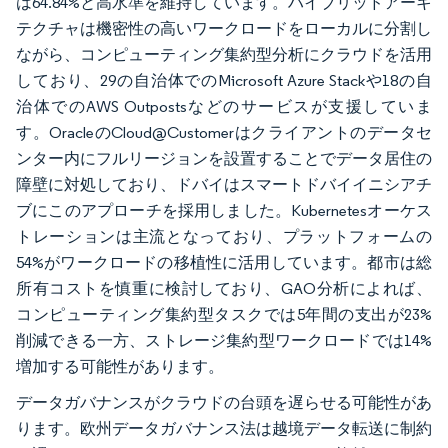
は64.84%と高水準を維持しています。ハイブリッドアーキ
テクチャは機密性の高いワークロードをローカルに分割し
ながら、コンピューティング集約型分析にクラウドを活用
しており、29の自治体でのMicrosoft Azure Stackや18の自
治体でのAWS Outpostsなどのサービスが支援していま
す。OracleのCloud@Customerはクライアントのデータセ
ンター内にフルリージョンを設置することでデータ居住の
障壁に対処しており、ドバイはスマートドバイイニシアチ
ブにこのアプローチを採用しました。Kubernetesオーケス
トレーションは主流となっており、プラットフォームの
54%がワークロードの移植性に活用しています。都市は総
所有コストを慎重に検討しており、GAO分析によれば、
コンピューティング集約型タスクでは5年間の支出が23%
削減できる一方、ストレージ集約型ワークロードでは14%
増加する可能性があります。
データガバナンスがクラウドの台頭を遅らせる可能性があ
ります。欧州データガバナンス法は越境データ転送に制約