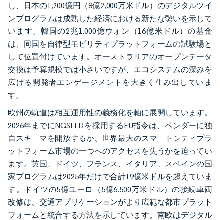
し、日本の1,200億円（8億2,000万米ドル）のデジタルツイ
ンプログラムは成熟した経済における新たな勢いを示して
います。韓国の2兆1,000億ウォン（16億米ドル）の基金
は、同国を自律型モビリティプラットフォームの試験場と
して位置付けています。オーストラリアのオープンデータ
交換は予算規模では小さいですが、エコシステムの深みを
広げる開発者エンゲージメントを大きく生み出していま
す。
欧州の軌道は相互運用性の義務化を軸に展開しています。
2026年までにNGSI-LDを採用するEU指令は、ベンダーに独
自スキーマを開放するか、世界最大のスマートシティプラ
ットフォーム市場の一つへのアクセスを失うかを迫ってい
ます。英国、ドイツ、フランス、イタリア、スペインの国
家プログラムは2025年だけで合計19億米ドルを超えていま
す。ドイツの5億ユーロ（5億6,500万米ドル）の接続車両
改修は、交通アプリケーションがより広範な都市プラット
フォームと統合する方法を示しています。南欧はデジタル