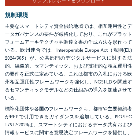
規制環境
主要なスマートシティ資金供給地域では、相互運用性とデ
ータガバナンスの要件が厳格化しており、これがプラット
フォームアーキテクチャや調達文書の作成方法を形作って
いる。欧州連合では、Interoperable Europe Act（規則(EU)
2024/903）が、公共部門のデジタルサービスに対する法
的、組織的、セマンティック、および技術的な相互運用性
の要件を正式に定めている。これは都市の入札における欧
州相互運用性フレームワークを強化し、NGSI-LDや関連す
るセマンティックモデルなどの仕組みの導入を加速させて
いる。
標準化団体や各国のフレームワークも、都市や主要契約者
がRFPで引用できるガイダンスを追加している。ISO/IEC
17917:2024は、スマートシティにおけるデータ共有および
情報サービスに関する意思決定フレームワークを提供し、