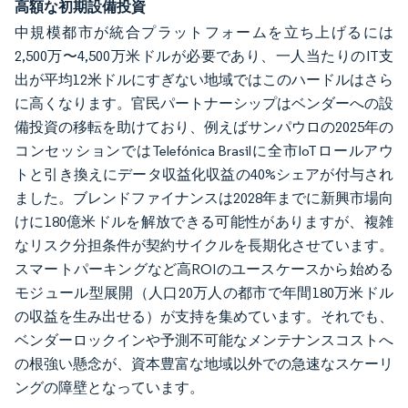
高額な初期設備投資
中規模都市が統合プラットフォームを立ち上げるには
2,500万〜4,500万米ドルが必要であり、一人当たりのIT支
出が平均12米ドルにすぎない地域ではこのハードルはさら
に高くなります。官民パートナーシップはベンダーへの設
備投資の移転を助けており、例えばサンパウロの2025年の
コンセッションではTelefónica Brasilに全市IoTロールアウ
トと引き換えにデータ収益化収益の40%シェアが付与され
ました。ブレンドファイナンスは2028年までに新興市場向
けに180億米ドルを解放できる可能性がありますが、複雑
なリスク分担条件が契約サイクルを長期化させています。
スマートパーキングなど高ROIのユースケースから始める
モジュール型展開（人口20万人の都市で年間180万米ドル
の収益を生み出せる）が支持を集めています。それでも、
ベンダーロックインや予測不可能なメンテナンスコストへ
の根強い懸念が、資本豊富な地域以外での急速なスケーリ
ングの障壁となっています。