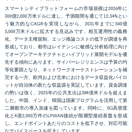
スマートシティプラットフォームの市場規模は2026年に
300億2,000万米ドルに達し、予測期間を通じて12.34%とい
う魅力的なCAGRを実現しながら、2031年までに540億
5,000万米ドルに拡大する見込みです。相互運用性の義務
化、データ主権規制、エッジ推論コストの低下が調達を再
形成しており、都市はレイテンシに敏感な分析処理に向け
てオープンアーキテクチャとハイブリッド展開モデルを優
先する傾向にあります。サイバーレジリエンスは予算の均
等化要因となり、ネットワークオーケストレーションを補
完する一方、欧州および北米におけるデータ収益化パイロ
ットが自治体の新たな収益源を実証しています。資金調達
の勢いは強く、2025年の公共支出は384億米ドルを超えま
した。中国、インド、韓国は国家プログラムを活用して第
二層都市の導入加速を図っています。同時に、5G高密度
化と4億2,000万件のLPWAN接続が階層型接続基盤を形成
し、エンドポイントあたりのコストを低下させ、対応可能
なデバイスベースを拡大しています。