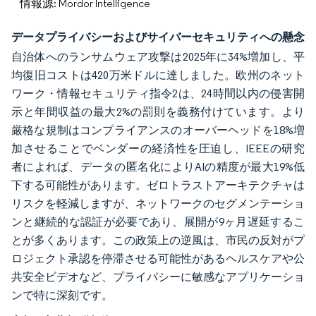
情報源: Mordor Intelligence
データプライバシーおよびサイバーセキュリティへの懸念
自治体へのランサムウェア攻撃は2025年に34%増加し、平
均復旧コストは420万米ドルに達しました。欧州のネット
ワーク・情報セキュリティ指令2は、24時間以内の侵害開
示と年間収益の最大2%の罰則を義務付けています。より
厳格な規制はコンプライアンスのオーバーヘッドを18%増
加させることでベンダーの経済性を圧迫し、IEEEの研究
者によれば、データの匿名化によりAIの精度が最大19%低
下する可能性があります。ゼロトラストアーキテクチャは
リスクを軽減しますが、ネットワークのセグメンテーショ
ンと継続的な認証が必要であり、展開が9ヶ月遅延するこ
とが多くあります。この政策上の逆風は、市民の反対がプ
ロジェクト承認を停滞させる可能性があるヘルスケアや公
共安全ビデオなど、プライバシーに敏感なアプリケーショ
ンで特に深刻です。