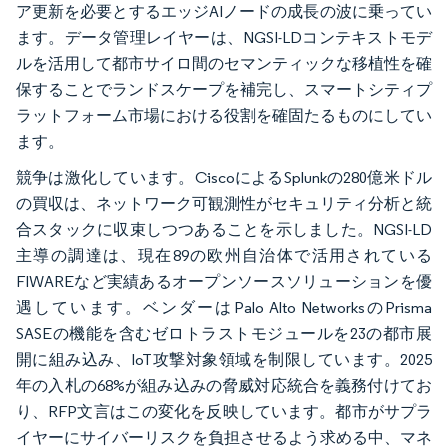
ア更新を必要とするエッジAIノードの成長の波に乗ってい
ます。データ管理レイヤーは、NGSI-LDコンテキストモデ
ルを活用して都市サイロ間のセマンティックな移植性を確
保することでランドスケープを補完し、スマートシティプ
ラットフォーム市場における役割を確固たるものにしてい
ます。
競争は激化しています。CiscoによるSplunkの280億米ドル
の買収は、ネットワーク可観測性がセキュリティ分析と統
合スタックに収束しつつあることを示しました。NGSI-LD
主導の調達は、現在89の欧州自治体で活用されている
FIWAREなど実績あるオープンソースソリューションを優
遇しています。ベンダーはPalo Alto NetworksのPrisma
SASEの機能を含むゼロトラストモジュールを23の都市展
開に組み込み、IoT攻撃対象領域を制限しています。2025
年の入札の68%が組み込みの脅威対応統合を義務付けてお
り、RFP文言はこの変化を反映しています。都市がサプラ
イヤーにサイバーリスクを負担させるよう求める中、マネ