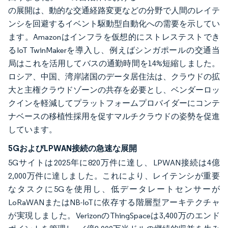
の展開は、動的な交通経路変更などの分野で人間のレイテ
ンシを回避するイベント駆動型自動化への需要を示してい
ます。Amazonはインフラを仮想的にストレステストでき
るIoT TwinMakerを導入し、例えばシンガポールの交通当
局はこれを活用してバスの通勤時間を14%短縮しました。
ロシア、中国、湾岸諸国のデータ居住法は、クラウドの拡
大と主権クラウドゾーンの共存を必要とし、ベンダーロッ
クインを軽減してプラットフォームプロバイダーにコンテ
ナベースの移植性採用を促すマルチクラウドの姿勢を促進
しています。
5GおよびLPWAN接続の急速な展開
5Gサイトは2025年に820万件に達し、LPWAN接続は4億
2,000万件に達しました。これにより、レイテンシが重要
なタスクに5Gを使用し、低データレートセンサーが
LoRaWANまたはNB-IoTに依存する階層型アーキテクチャ
が実現しました。VerizonのThingSpaceは3,400万のエンド