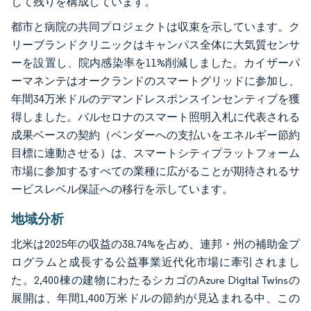
して残りを構成しています。
都市と病院の共同プロジェクトは収束を示しています。ク
リーブランドクリニックはキャンパス全体に大気質センサ
ーを設置し、院内感染率を11%削減しました。カイザーパ
ーマネンテはオークランドのスマートグリッドに参加し、
年間34万米ドルのデマンドレスポンスインセンティブを獲
得しました。バルセロナのスマート照明入札に代表される
成果ベースの契約（ベンダーへの支払いをエネルギー節約
目標に連動させる）は、スマートシティプラットフォーム
市場に参加するすべての業種に広がることが期待されるサ
ービスレベル保証への移行を示しています。
地域分析
北米は2025年の収益の38.74%を占め、連邦・州の補助金プ
ログラムと成長する公益事業近代化市場に牽引されまし
た。2,400棟の建物にわたるシカゴのAzure Digital Twinsの
展開は、年間1,400万米ドルの節約が見込まれる中、この