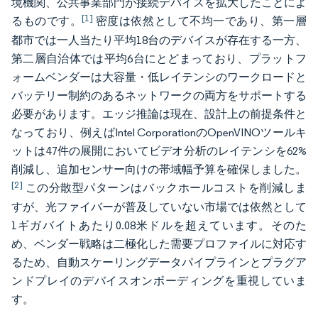
境機関、公共事業部門が接続デバイスを拡大したことによ
[1]
るものです。
密度は依然として不均一であり、第一層
都市では一人当たり平均18台のデバイスが存在する一方、
第二層自治体では平均6台にとどまっており、プラットフ
ォームベンダーは大容量・低レイテンシのワークロードと
バッテリー制約のあるネットワークの両方をサポートする
必要があります。エッジ推論は現在、設計上の前提条件と
なっており、例えばIntel CorporationのOpenVINOツールキ
ットは47件の展開においてビデオ分析のレイテンシを62%
削減し、追加センサー向けの帯域幅予算を確保しました。
[2]
この分散型パターンはバックホールコストを削減しま
すが、光ファイバーが普及していない市場では依然として
1ギガバイトあたり0.08米ドルを超えています。そのた
め、ベンダー戦略は二極化した需要プロファイルに対応す
るため、自動スケーリングデータパイプラインとプラグア
ンドプレイのデバイスオンボーディングを重視していま
す。