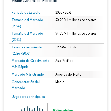
Visión General del Mercado
Período de Estudio
2020 - 2031
Tamaño del Mercado
30.20 Mil millones de dólares
(2026)
Tamaño del Mercado
54.05 Mil millones de dólares
(2031)
Tasa de crecimiento
12.34% CAGR
(2026 - 2031)
Mercado de Crecimiento
Asia Pacífico
Más Rápido
Mercado Más Grande
América del Norte
Concentración del
Medio
Mercado
Imagen © Mordor Intelligence. El uso requiere atribución según CC BY 4.0.
Jugadores principales