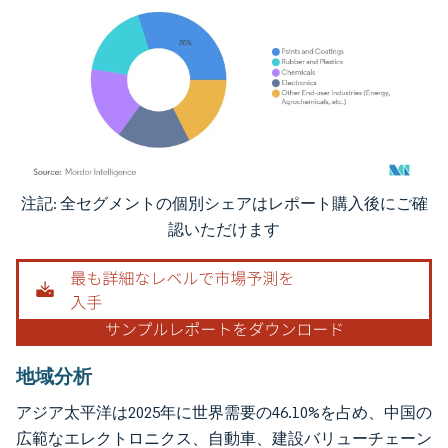
注記: 全セグメントの個別シェアはレポート購入後にご確
画像 © Mordor Intelligence。再利用にはCC BY 4.0の表示が必要です。
認いただけます
地域分析
アジア太平洋は2025年に世界需要の46.10%を占め、中国の
広範なエレクトロニクス、自動車、建設バリューチェーン