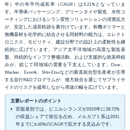
年）中の年平均成長率（CAGR）は5.21%となっていま
す。半導体パッケージング、グリーンタイヤ製造、水性コ
ーティングにおけるシラン変性ソリューションの浸透拡大
が、安定した成長軌跡を裏付けています。有機ポリマーと
無機基材を化学的に結合させる同材料の能力は、エレクト
ロニクス、モビリティ、建設分野での設計上の柔軟性を継
続的に広げています。アジア太平洋地域の高度な製造基
盤、持続的なインフラ整備活動、および支援的な政策枠組
みが、総じて同地域の需要を下支えしています。Dow、
Wacker、Evonik、Shin-Etsuなどの垂直統合型生産者が主導
する並行R&Dプログラムが、後方統合を通じてサプライサ
イドのリスクを緩和しながら用途の幅を広げています。
主要レポートのポイント
官能基別では、ビニルシランズが2025年に38.72%
の収益シェアで首位を占め、メルカプト系は2031
年までに6.65%のCAGRで拡大する見込みです。