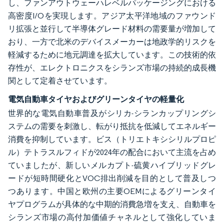
し、ファンアウトウェーハレベルパッケージングにおける
高密度I/Oを実現します。アジア太平洋地域のファウンド
リ拡張と並行して半導体グレード材料の需要量が増加して
おり、一方で北米のデバイスメーカーは地政学的リスクを
軽減するために地元調達を拡大しています。この技術的依
存性が、エレクトロニクスをシランズ市場の持続的成長機
関として定着させています。
電気自動車タイヤおよびグリーンタイヤの軽量化
世界的な電気自動車普及がシリカ-シランカップリングシ
ステムの需要を刺激し、転がり抵抗を低減してエネルギー
消費を抑制しています。ビス（トリエトキシシリルプロピ
ル）テトラスルフィドが2024年の配合において主流を占め
ていましたが、新しいメルカプト-硫黄ハイブリッドグレ
ードが短時間硬化とVOC排出削減を目的として普及しつ
つあります。中国と欧州の主要OEMによるグリーンタイ
ヤプログラムが具体的な中期的消費急増を支え、自動車を
シランズ市場の高付加価値チャネルとして強化していま