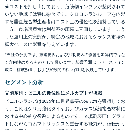
荷コストを押し上げており、危険物インフラが整備されて
いない地域では特に顕著です。クロロシランループを内製
する垂直統合型生産者はコスト上の優位性を維持している
一方、市場購買者は利益率の圧縮に直面しています。こう
した運用上の実態が、特定の地域におけるシランズ市場の
拡大ペースに影響を与えています。
*当社の予測では、推進要因および抑制要因の影響を加算的ではな
く方向性のあるものとして扱います。影響予測は、ベースライン
成長、構成効果、および変数間の相互作用を反映しています。
セグメント分析
官能基別：ビニルの優位性にメルカプトが挑戦
ビニルシランズは2025年に世界需要の38.72%を獲得してお
り、これはシリカ強化タイヤおよびガラス繊維複合材料に
おける中心的な役割によるものです。充填剤表面にグラフ
トしながらゴムマトリックスと重合する能力が、低転がり