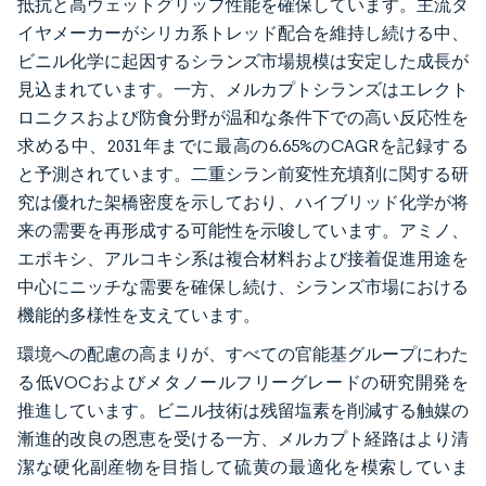
抵抗と高ウェットグリップ性能を確保しています。主流タ
イヤメーカーがシリカ系トレッド配合を維持し続ける中、
ビニル化学に起因するシランズ市場規模は安定した成長が
見込まれています。一方、メルカプトシランズはエレクト
ロニクスおよび防食分野が温和な条件下での高い反応性を
求める中、2031年までに最高の6.65%のCAGRを記録する
と予測されています。二重シラン前変性充填剤に関する研
究は優れた架橋密度を示しており、ハイブリッド化学が将
来の需要を再形成する可能性を示唆しています。アミノ、
エポキシ、アルコキシ系は複合材料および接着促進用途を
中心にニッチな需要を確保し続け、シランズ市場における
機能的多様性を支えています。
環境への配慮の高まりが、すべての官能基グループにわた
る低VOCおよびメタノールフリーグレードの研究開発を
推進しています。ビニル技術は残留塩素を削減する触媒の
漸進的改良の恩恵を受ける一方、メルカプト経路はより清
潔な硬化副産物を目指して硫黄の最適化を模索していま