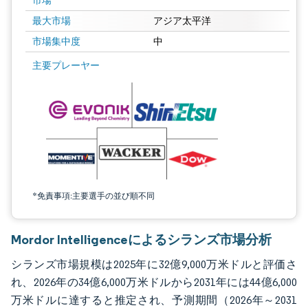
市場
最大市場
アジア太平洋
市場集中度
中
画像 © Mordor Intelligence。再利用にはCC BY 4.0の表示が必要です。
主要プレーヤー
*免責事項:主要選手の並び順不同
Mordor Intelligenceによるシランズ市場分析
シランズ市場規模は2025年に32億9,000万米ドルと評価さ
れ、2026年の34億6,000万米ドルから2031年には44億6,000
万米ドルに達すると推定され、予測期間（2026年～2031