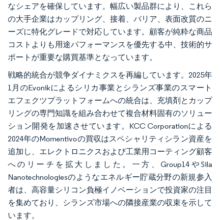
なシェアを確保しています。幅広い製品群により、これら
の大手企業はカップリング、接着、バリア、表面改質のニ
ーズに特化グレードで対応しています。顧客が純粋な商品
コストよりも用途パフォーマンスを優先する中、技術的サ
ポートが重要な購買基準となっています。
戦略的統合が競争ダイナミクスを再編しています。2025年
1月のEvonikによるシリカ事業とシランズ事業のスマート
エフェクツプラットフォームへの統合は、充填剤とカップ
リングの専門知識を組み合わせて複合材料固有のソリュー
ション開発を加速させています。KCC Corporationによる
2024年のMomentivoの買収はスペシャリティシラン資産を
追加し、エレクトロニクスおよび工業用コーティング顧客
へのリーチを拡大しました。一方、Group14やSila
Nanotechnologiesのようなエネルギー貯蔵分野の新規参入
者は、高容量シリコン負極イノベーションで投資家の注目
を集めており、シランズ市場への隣接産業の収束を示して
います。