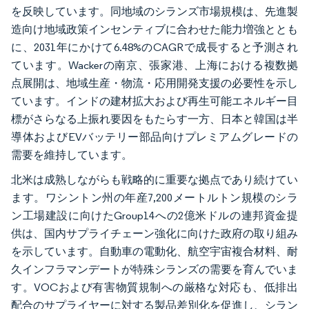
を反映しています。同地域のシランズ市場規模は、先進製
造向け地域政策インセンティブに合わせた能力増強ととも
に、2031年にかけて6.48%のCAGRで成長すると予測され
ています。Wackerの南京、張家港、上海における複数拠
点展開は、地域生産・物流・応用開発支援の必要性を示し
ています。インドの建材拡大および再生可能エネルギー目
標がさらなる上振れ要因をもたらす一方、日本と韓国は半
導体およびEVバッテリー部品向けプレミアムグレードの
需要を維持しています。
北米は成熟しながらも戦略的に重要な拠点であり続けてい
ます。ワシントン州の年産7,200メートルトン規模のシラ
ン工場建設に向けたGroup14への2億米ドルの連邦資金提
供は、国内サプライチェーン強化に向けた政府の取り組み
を示しています。自動車の電動化、航空宇宙複合材料、耐
久インフラマンデートが特殊シランズの需要を育んでいま
す。VOCおよび有害物質規制への厳格な対応も、低排出
配合のサプライヤーに対する製品差別化を促進し、シラン