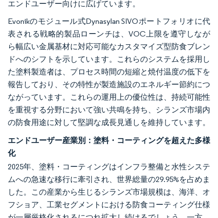
エンドユーザー向けに広げています。
Evonikのモジュール式Dynasylan SIVOポートフォリオに代
表される戦略的製品ローンチは、VOC上限を遵守しなが
ら幅広い金属基材に対応可能なカスタマイズ型防食ブレン
ドへのシフトを示しています。これらのシステムを採用し
た塗料製造者は、プロセス時間の短縮と焼付温度の低下を
報告しており、その特性が製造施設のエネルギー節約につ
ながっています。これらの運用上の優位性は、持続可能性
を重視する分野において強い共鳴を持ち、シランズ市場内
の防食用途に対して堅調な成長見通しを維持しています。
エンドユーザー産業別：塗料・コーティングを超えた多様
化
2025年、塗料・コーティングはインフラ整備と水性システ
ムへの急速な移行に牽引され、世界総量の29.95%を占めま
した。この産業から生じるシランズ市場規模は、海洋、オ
フショア、工業セグメントにおける防食コーティング仕様
が一層厳格化されるにつれ拡大し続けるでしょう。一方、