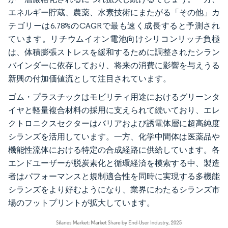
エネルギー貯蔵、農薬、水素技術にまたがる「その他」カ
テゴリーは6.78%のCAGRで最も速く成長すると予測され
ています。リチウムイオン電池向けシリコンリッチ負極
は、体積膨張ストレスを緩和するために調整されたシラン
バインダーに依存しており、将来の消費に影響を与えうる
新興の付加価値流として注目されています。
ゴム・プラスチックはモビリティ用途におけるグリーンタ
イヤと軽量複合材料の採用に支えられて続いており、エレ
クトロニクスセクターはバリアおよび誘電体層に超高純度
シランズを活用しています。一方、化学中間体は医薬品や
機能性流体における特定の合成経路に供給しています。各
エンドユーザーが脱炭素化と循環経済を模索する中、製造
者はパフォーマンスと規制適合性を同時に実現する多機能
シランズをより好むようになり、業界にわたるシランズ市
場のフットプリントが拡大しています。