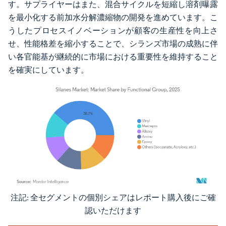
す。サプライヤーはまた、混合サイクルを短縮し溶剤曝露
を最小化する前加水分解濃縮物の開発を進めています。こ
うしたプロセスイノベーションが顧客の生産性を向上さ
せ、性能格差を縮小することで、シランズ市場の成熟に伴
い各官能基が継続的に市場における重要性を維持すること
を確実にしています。
注記: 全セグメントの個別シェアはレポート購入後にご確
画像 © Mordor Intelligence。再利用にはCC BY 4.0の表示が必要です。
認いただけます