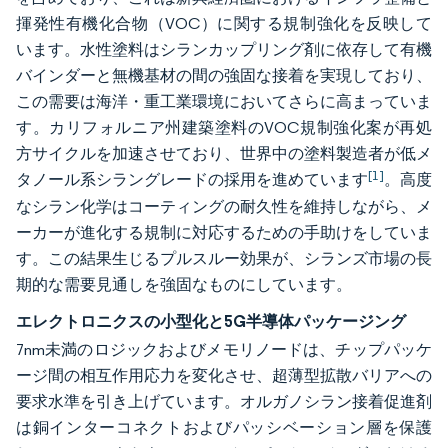
揮発性有機化合物（VOC）に関する規制強化を反映して
います。水性塗料はシランカップリング剤に依存して有機
バインダーと無機基材の間の強固な接着を実現しており、
この需要は海洋・重工業環境においてさらに高まっていま
す。カリフォルニア州建築塗料のVOC規制強化案が再処
方サイクルを加速させており、世界中の塗料製造者が低メ
[1]
タノール系シラングレードの採用を進めています
。高度
なシラン化学はコーティングの耐久性を維持しながら、メ
ーカーが進化する規制に対応するための手助けをしていま
す。この結果生じるプルスルー効果が、シランズ市場の長
期的な需要見通しを強固なものにしています。
エレクトロニクスの小型化と5G半導体パッケージング
7nm未満のロジックおよびメモリノードは、チップパッケ
ージ間の相互作用応力を変化させ、超薄型拡散バリアへの
要求水準を引き上げています。オルガノシラン接着促進剤
は銅インターコネクトおよびパッシベーション層を保護