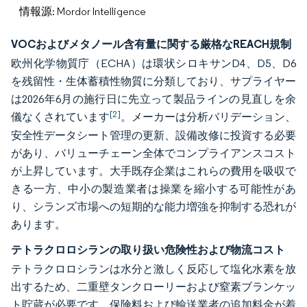
情報源: Mordor Intelligence
VOCおよびメタノール含有量に関する厳格なREACH規制
欧州化学物質庁（ECHA）は環状シロキサンD4、D5、D6
を残留性・生体蓄積性物質に分類しており、サプライヤー
は2026年6月の施行日に先立って製品ラインの見直しを余
[2]
儀なくされています
。メーカーは分析バリデーション、
安全性データシート管理の更新、設備改修に投資する必要
があり、バリューチェーン全体でコンプライアンスコスト
が上昇しています。大手既存企業はこれらの費用を吸収で
きる一方、中小の製造業者は操業を縮小する可能性があ
り、シランズ市場への短期的な能力増強を抑制する恐れが
あります。
テトラクロロシランの取り扱い危険性および物流コスト
テトラクロロシランは水分と激しく反応して塩化水素を放
出するため、二重壁タンクローリーおよび窒素ブランケッ
ト貯蔵が必要です。保険料および輸送業者の追加料金が着