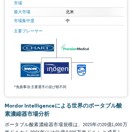
市場
最大市場
北米
市場集中度
中
画像 © Mordor Intelligence。再利用にはCC BY 4.0の表示が必要です。
主要プレーヤー
*免責事項:主要選手の並び順不同
Mordor Intelligenceによる世界のポータブル酸
素濃縮器市場分析
ポータブル酸素濃縮器市場規模は、2025年の20億1,000万