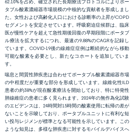
62.10%を占め、確立された長期療法プロトコルによりポー
タブル酸素濃縮器市場規模の中核的な貢献者を形成しまし
た。女性および高齢化人口における診断率の上昇がCOPD
セグメントを安定させています。呼吸窮迫症候群は、臨床
医が慢性ケアを超えて急性期後回復の早期段階にポータブ
ル療法を拡大するにつれ、最速の9.88%のCAGRを記録し
ています。COVID-19後の線維症症例は断続的ながら移動
可能な酸素を必要とし、新たなコホートを追加していま
す。
喘息と間質性肺疾患は合わせてポータブル酸素濃縮器市場
の中程度だが重要な部分を形成しています。線維化性ILD
患者の約38%が現在酸素療法を開始しており、特に特発性
肺線維症の患者に多く見られます。2024年の無作為化試験
のエビデンスは、24時間対15時間の酸素使用に転帰の差が
ないことを示唆しており、ポータブルユニットに有利な短
い投与レジメンが標準となる可能性を示しています。この
ような知見は、多様な肺疾患に対するモバイルデバイスへ