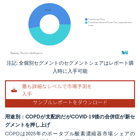
注記: 全個別セグメントのセグメントシェアはレポート購
画像 © Mordor Intelligence。再利用にはCC BY 4.0の表示が必要です。
入時に入手可能
用途別：COPDが支配的だがCOVID-19後の合併症が新セ
グメントを押し上げ
COPDは2025年のポータブル酸素濃縮器市場シェアの