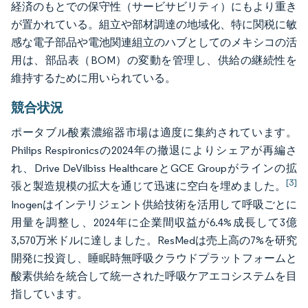
経済のもとでの保守性（サービサビリティ）にもより重き
が置かれている。組立や部材調達の地域化、特に関税に敏
感な電子部品や電池関連組立のハブとしてのメキシコの活
用は、部品表（BOM）の変動を管理し、供給の継続性を
維持するために用いられている。
競合状況
ポータブル酸素濃縮器市場は適度に集約されています。
Philips Respironicsの2024年の撤退によりシェアが再編さ
れ、Drive DeVilbiss HealthcareとGCE Groupがラインの拡
[3]
張と製造規模の拡大を通じて迅速に空白を埋めました。
Inogenはインテリジェント供給技術を活用して呼吸ごとに
用量を調整し、2024年に企業間収益が6.4%成長して3億
3,570万米ドルに達しました。ResMedは売上高の7%を研究
開発に投資し、睡眠時無呼吸クラウドプラットフォームと
酸素供給を統合して統一された呼吸ケアエコシステムを目
指しています。