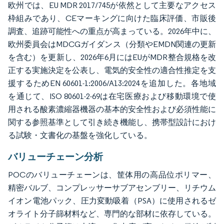
欧州では、EU MDR 2017/745が依然として主要なアクセス
枠組みであり、CEマーキングに向けた臨床評価、市販後
調査、追跡可能性への重点が高まっている。2026年中に、
欧州委員会はMDCGガイダンス（分類やEMDN関連の更新
を含む）を更新し、2026年6月にはEUがMDR整合規格を改
正する実施決定を公表し、電気的安全性の適合性推定を支
援するためEN 60601-1:2006/A13:2024を追加した。各地域
を通じて、ISO 80601-2-69は在宅医療および移動環境で使
用される酸素濃縮器機器の基本的安全性および必須性能に
関する参照基準として引き続き機能し、携帯型設計におけ
る試験・文書化の基盤を強化している。
バリューチェーン分析
POCのバリューチェーンは、筐体用の高品位ポリマー、
精密バルブ、コンプレッサーサブアセンブリー、リチウム
イオン電池パック、圧力変動吸着（PSA）に使用されるゼ
オライト分子篩材料など、専門的な部材に依存している。