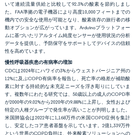
いて連続流量供給と比較して92.3%の酸素を節約しまし
た。FAA準拠の電子機器により高度10,000フィートまでの
機内での安全な使用が可能となり、酸素依存の旅行者の移
動オプションが広がっています。Arduinoプラットフォー
ムに基づいたリアルタイム純度センサーが使用状況の分析
データを提供し、予防保守をサポートしてデバイスの信頼
性を高めています。
慢性呼吸器疾患の有病率の増加
CDCは2024年にハワイの3%からウェストバージニア州の
12%に及ぶCOPD有病率を報告し、死亡率の格差が補助酸
素に対する持続的な未充足ニーズを浮き彫りにしていま
す。複数年にわたる研究では、50歳以上の成人のCOPD率
が2000年の9.02%から2020年の9.88%に上昇し、女性および
特定の人種グループで発生率が高いことが判明しました。
米国肺協会は2022年に1,168万件の米国COPD症例を集計
し、安定したコア患者基盤を示しています。2億1,339万件
という世界のCOPD負担は、外来酸素ソリューションへの