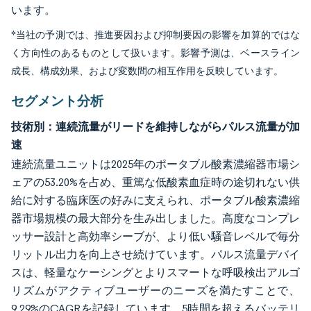
います。
*当社の予測では、推進要因および抑制要因の影響を加算的ではな
く方向性のあるものとして扱います。影響予測は、ベースライン
成長、構成効果、および変数間の相互作用を反映しています。
セグメント分析
技術別：連続流量がリードを維持しながらパルス流量が加
速
連続流量ユニットは2025年のポータブル酸素濃縮器市場シ
ェアの53.20%を占め、重篤な低酸素血症時の途切れない供
給に対する臨床医の好みに支えられ、ポータブル酸素濃縮
器市場規模の最大部分を生み出しました。高度なコンプレ
ッサー設計と高効率シーブが、より低い騒音レベルで毎分
リットル出力を向上させ続けています。パルス流量デバイ
スは、軽量なケーシングとよりスマートな呼吸検出アルゴ
リズムがアクティブユーザーのニーズを満たすことで、
9.29%のCAGRを記録しています。5時間を超えるバッテリ