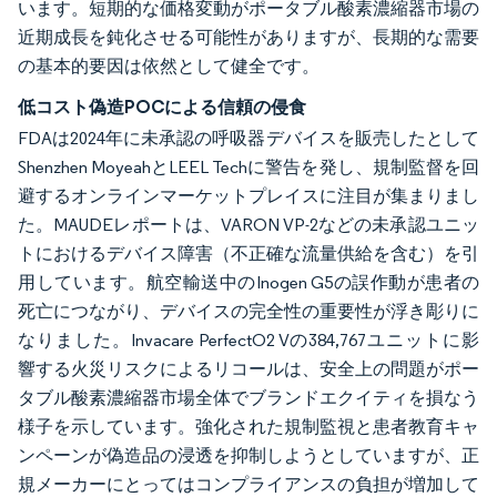
います。短期的な価格変動がポータブル酸素濃縮器市場の
近期成長を鈍化させる可能性がありますが、長期的な需要
の基本的要因は依然として健全です。
低コスト偽造POCによる信頼の侵食
FDAは2024年に未承認の呼吸器デバイスを販売したとして
Shenzhen MoyeahとLEEL Techに警告を発し、規制監督を回
避するオンラインマーケットプレイスに注目が集まりまし
た。MAUDEレポートは、VARON VP-2などの未承認ユニッ
トにおけるデバイス障害（不正確な流量供給を含む）を引
用しています。航空輸送中のInogen G5の誤作動が患者の
死亡につながり、デバイスの完全性の重要性が浮き彫りに
なりました。Invacare PerfectO2 Vの384,767ユニットに影
響する火災リスクによるリコールは、安全上の問題がポー
タブル酸素濃縮器市場全体でブランドエクイティを損なう
様子を示しています。強化された規制監視と患者教育キャ
ンペーンが偽造品の浸透を抑制しようとしていますが、正
規メーカーにとってはコンプライアンスの負担が増加して