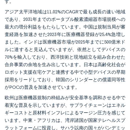
す。
アジア太平洋地域は11.02%のCAGRで最も成長の速い地域
であり、2031年までのポータブル酸素濃縮器市場規模への
最大の増分利益をもたらしています。中国は規制当局が審
査経路を加速させた2023年に医療機器登録が25.4%急増し
ました。インドは医療機器市場が2025年までに500億米ド
ルに達すると見込んでいますが、依然としてデバイスの
70%を輸入しており、西洋技術と現地組立を組み合わせた
合弁事業の余地を生み出しています。日本は高齢化社会が
ロボット支援在宅ケアと連携する中で小型デバイスの早期
採用をリードしており、韓国のシリンダーとの償還同等性
がPOCの普及を加速させています。
欧州は医療機器規制の枠組みが安全基準を調和させる中で
着実な普及を示していますが、サプライチェーンはエネル
ギーコストと原材料インフレによるマージン圧力を感じて
います。中東・アフリカは、湾岸諸国が国家テレヘルスプ
ラットフォームに投資し、サハラ以南の国々がパンデミッ