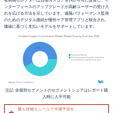
者制御セレクターは自律性スコアを14から92に改善し、イ
ンターフェースのアップグレードが高齢ユーザーの受け入
れを広げる方法を示しています。遠隔パフォーマンス監視
のためのデジタル接続が慢性ケア管理アプリと統合され、
価値に基づく支払いモデルをサポートしています。
注記: 全個別セグメントのセグメントシェアはレポート購
画像 © Mordor Intelligence。再利用にはCC BY 4.0の表示が必要です。
入時に入手可能