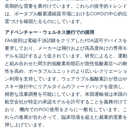
長期的な需要を裏付けています。これらの疫学的トレンド
は、ポータブル酸素濃縮器市場におけるCOPDの中心的位
置づけを確固たるものにしています。
アドベンチャー・ウェルネス旅行での採用
FAA規則は電磁干渉試験をクリアしたFDA認可デバイスを
要求しており、メーカーは飛行および高高度向けの専用モ
デルを設計するよう促されています。研究によると、運動
と組み合わせた間欠的低酸素前順応が急性低酸素症への耐
性を高め、ポータブルユニットのより広いレクリエーショ
ン利用を支持しています。ウェアラブル脳酸素計が登山や
スキー旅行中にリアルタイムのフィードバックを提供し、
精密な流量調整を可能にしています。米国運輸省は米国の
航空会社が特定の承認モデルを許可することを義務付けて
おり、機内でのPOC使用をさらに一般化しています。こ
れらの進展が合わさって、臨床現場を超えた裁量的需要を
押し上げています。