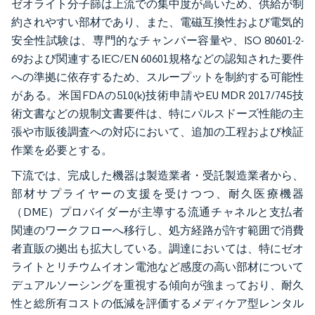
ゼオライト分子篩は上流での集中度が高いため、供給が制
約されやすい部材であり、また、電磁互換性および電気的
安全性試験は、専門的なチャンバー容量や、ISO 80601-2-
69および関連するIEC/EN 60601規格などの認知された要件
への準拠に依存するため、スループットを制約する可能性
がある。米国FDAの510(k)技術申請やEU MDR 2017/745技
術文書などの規制文書要件は、特にパルスドーズ性能の主
張や市販後調査への対応において、追加の工程および検証
作業を必要とする。
下流では、完成した機器は製造業者・受託製造業者から、
部材サプライヤーの支援を受けつつ、耐久医療機器
（DME）プロバイダーが主導する流通チャネルと支払者
関連のワークフローへ移行し、処方経路が許す範囲で消費
者直販の拠出も拡大している。調達においては、特にゼオ
ライトとリチウムイオン電池など感度の高い部材について
デュアルソーシングを重視する傾向が強まっており、耐久
性と総所有コストの低減を評価するメディケア型レンタル