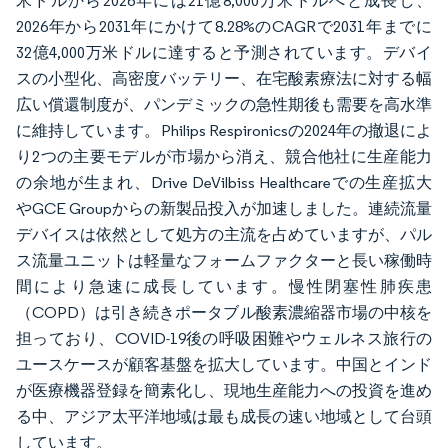
米ドルから2026年には21億8,000万米ドルへと成長し、
2026年から2031年にかけて8.28%のCAGRで2031年までに
32億4,000万米ドルに達すると予測されています。デバイ
スの小型化、高密度バッテリー、在宅酸素療法に対する幅
広い償還制度が、パンデミックの急性期後も需要を高水準
に維持しています。Philips Respironicsの2024年の撤退によ
り2つの主要モデルが市場から消え、競合他社に生産能力
の余地が生まれ、Drive DeVilbiss Healthcareでの生産拡大
やGCE Groupからの新製品投入が加速しました。連続流量
デバイスは依然として処方の主流を占めていますが、パル
ス流量ユニットは軽量なフォームファクターと長い稼働時
間により急速に成長しています。慢性閉塞性肺疾患
（COPD）は引き続きポータブル酸素濃縮器市場の中核を
担っており、COVID-19後の呼吸困難やウェルネス旅行の
ユースケースが顧客基盤を拡大しています。中国とインド
が医療機器登録を簡素化し、現地生産能力への投資を進め
る中、アジア太平洋地域は最も成長の速い地域として台頭
しています。