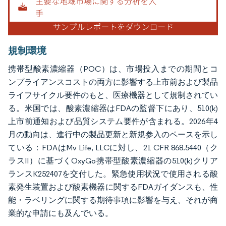
規制環境
携帯型酸素濃縮器（POC）は、市場投入までの期間とコ
ンプライアンスコストの両方に影響する上市前および製品
ライフサイクル要件のもと、医療機器として規制されてい
る。米国では、酸素濃縮器はFDAの監督下にあり、510(k)
上市前通知および品質システム要件が含まれる。2026年4
月の動向は、進行中の製品更新と新規参入のペースを示し
ている：FDAはMv Life, LLCに対し、21 CFR 868.5440（ク
ラスII）に基づくOxyGo携帯型酸素濃縮器の510(k)クリア
ランスK252407を交付した。緊急使用状況で使用される酸
素発生装置および酸素機器に関するFDAガイダンスも、性
能・ラベリングに関する期待事項に影響を与え、それが商
業的な申請にも及んでいる。