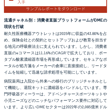
流通チャネル別：消費者直販プラットフォームがDMEの
現状を打破
耐久性医療機器アウトレットは2025年に収益の43.80%を占
め、保険会社との契約とセットアップおよび教育を担当す
る地元の呼吸療法士に支えられています。しかし、消費者
直販のeコマースは11.16%のCAGRで拡大しており、ポー
タブル酸素濃縮器市場を再形成しています。セキュアなポ
ータルが処方箋をメーカーの倉庫に直接接続し、リードタ
イムを短縮して迅速な請求処理を可能にしています。
病院薬局は入院から外来への移行のブリッジチャネルとし
て機能し、退院キットに濃縮器をバンドルしています。専
門呼吸器ディーラーは、アドベンチャースポーツキットや
小児ニーズなどのニッチなパフォーマンス要件に対応して
います。より広いDMEセクターは2022年の2,085億米ドル