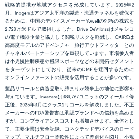
戦略的提携が地域アクセスを形成しています。2025年2
月、Inogenはアジア太平洋の製造・流通チャネルを確保す
るために、中国のデバイスメーカーYuwellの9.9%の株式を
2,720万米ドルで取得しました。Drive DeVilbissはメキシコ
の電子機器企業と協力して関税リスクを軽減し、CAIREは
高高度モデルのアドベンチャー旅行アウトフィッターとの
チャネルパートナーシップを重視しています。市場参入者
は小児慢性肺疾患や極限スポーツなどの未開拓セグメント
をターゲットにしており、従来のDMEを迂回するために
オンラインファーストの販売を活用することが多いです。
製品リコールと偽造品取り締まりが競争上の地位に影響を
与えています。Invacareは384,767ユニットのフィールド修
正後、2025年3月にクラス2リコールを解決しました。不正
メーカーへのFDA警告書は承認ブランドへの信頼を高めま
すが、コンプライアンスコストも増加させます。全体とし
て、主要企業は安全記録、コネクテッドデバイスのロード
マップ、マルチフロー柔軟性によって差別化を図り、小規