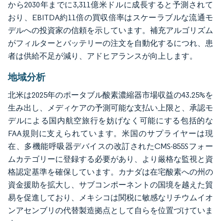
から2030年までに3,311億米ドルに成長すると予測されて
おり、EBITDA約11倍の買収倍率はスケーラブルな流通モ
デルへの投資家の信頼を示しています。補充アルゴリズム
がフィルターとバッテリーの注文を自動化するにつれ、患
者は供給不足が減り、アドヒアランスが向上します。
地域分析
北米は2025年のポータブル酸素濃縮器市場収益の43.25%を
生み出し、メディケアの予測可能な支払い上限と、承認モ
デルによる国内航空旅行を妨げなく可能にする包括的な
FAA規則に支えられています。米国のサプライヤーは現
在、多機能呼吸器デバイスの改訂されたCMS-855Sフォー
ムカテゴリーに登録する必要があり、より厳格な監視と資
格認定基準を確保しています。カナダは在宅酸素への州の
資金援助を拡大し、サブコンポーネントの国境を越えた貿
易を促進しており、メキシコは関税に敏感なリチウムイオ
ンアセンブリの代替製造拠点として自らを位置づけていま