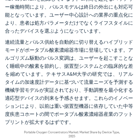
ー稼働時間により、パルスモデルは終日の外出にも対応可
能となっています。ユーザー中心設計への業界の重点化に
より、患者は処方パラメータだけでなくライフスタイルに
合ったデバイスを選ぶようになっています。
連続流量とパルス供給を自動的に切り替えるハイブリッド
モードがポータブル酸素濃縮器市場に登場しています。ア
ルゴリズム駆動のパルス変調は、ユーザーを起こすことな
く睡眠中の酸素を節約し、据置型システムとの臨床的な差
を縮めています。テキサスA&M大学の研究では、リアル
タイムの加速度計データに基づいて流量ニーズを予測する
機械学習モデルが実証されており、手動調整を最小化する
適応型デバイスの到来を予感させます。これらのイノベー
ションにより、以前は重い据置型機器に依存していた中等
度疾患コホートの間でポータブル酸素濃縮器産業のフット
プリントが拡大するはずです。