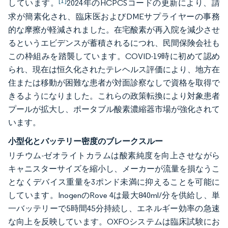
[1]
しています。
2024年のHCPCSコードの更新により、請
求が簡素化され、臨床医およびDMEサプライヤーの事務
的な摩擦が軽減されました。在宅酸素が再入院を減少させ
るというエビデンスが蓄積されるにつれ、民間保険会社も
この枠組みを踏襲しています。COVID-19時に初めて認め
られ、現在は恒久化されたテレヘルス評価により、地方在
住または移動が困難な患者が対面診察なしで資格を取得で
きるようになりました。これらの政策転換により対象患者
プールが拡大し、ポータブル酸素濃縮器市場が強化されて
います。
小型化とバッテリー密度のブレークスルー
リチウム-ゼオライトカラムは酸素純度を向上させながら
キャニスターサイズを縮小し、メーカーが流量を損なうこ
となくデバイス重量を3ポンド未満に抑えることを可能に
しています。InogenのRove 4は最大840ml/分を供給し、単
一バッテリーで5時間45分持続し、エネルギー効率の急速
な向上を反映しています。OXFOシステムは臨床試験にお