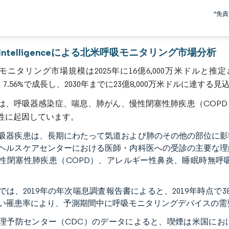
画像 © Mordor Intelligence。再利用にはCC BY 4.0の表示が必要です。
*免
r Intelligenceによる北米呼吸モニタリング市場分析
モニタリング市場規模は2025年に16億6,000万米ドルと推定
）7.56%で成長し、2030年までに23億8,000万米ドルに達する
は、呼吸器感染症、喘息、肺がん、慢性閉塞性肺疾患（COP
性に起因しています。
吸器疾患は、長期にわたって気道および肺のその他の部位に影
ヘルスケアセンターにおける医師・内科医への受診の主要な理
性閉塞性肺疾患（COPD）、アレルギー性鼻炎、睡眠時無呼
では、2019年の年次喘息調査報告書によると、2019年時点
い罹患率により、予測期間中に呼吸モニタリングデバイスの需
理予防センター（CDC）のデータによると、喫煙は米国にお