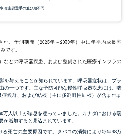
責事項:主要選手の並び順不同
され、予測期間（2025年～2030年）中に年平均成長率
見込みです。
D）などの呼吸器疾患、および整備された医療インフラの
響を与えることが知られています。呼吸器症状は、プラ
由の一つです。主な予防可能な慢性呼吸器疾患には、喘
吸症候群、および結核（主に多剤耐性結核）が含まれま
で380万人以上が喘息を患っていました。カナダにおける喘
要が増加すると見込まれています。
ける死亡の主要原因です。タバコの消費により毎年48万