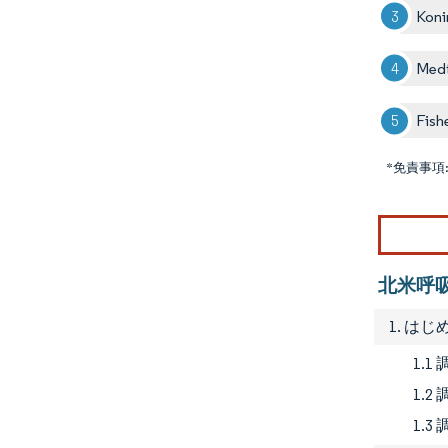
Koni
Medt
Fish
*免責事項
北米呼
1. はじ
1.1
1.
1.3