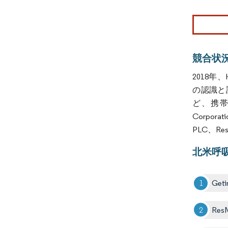
画像 © Mo
競合状
2018年、
の認識と
ど、携帯
Corporat
PLC、R
北米呼
Geti
Res