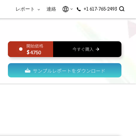
レポート
連絡
+1 617-765-2493
4750