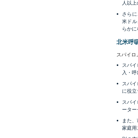
人以上
さらに
米ドル
らかに
北米呼
スパイロ
スパイ
入・呼
スパイ
に役立
スパイ
ーター
また、
家庭用