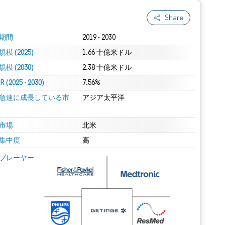
Share
期間
2019 - 2030
模 (2025)
1.66 十億米ドル
模 (2030)
2.38 十億米ドル
 (2025 - 2030)
7.56%
急速に成長している市
アジア太平洋
市場
北米
集中度
高
プレーヤー