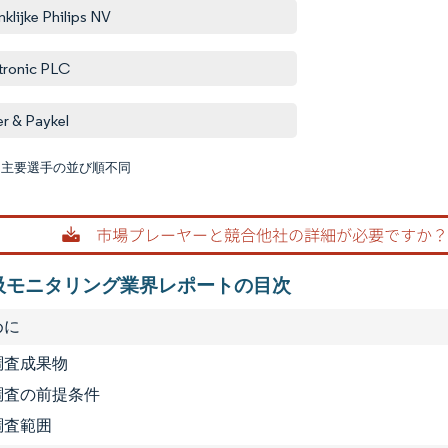
nklijke Philips NV
ronic PLC
er & Paykel
:主要選手の並び順不同
画像 © M
吸モニタリング業界レポートの目次
めに
 調査成果物
2 調査の前提条件
 調査範囲