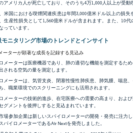
のアメリカ人が死亡しており、そのうち4万1,000人以上が受
、米国における喫煙関連疾患は年間3,000億米ドル以上の損失
、生産性損失として1,560億米ドルが含まれます。また、1
なっています。
吸モニタリング市場のトレンドとインサイト
メーターが顕著な成長を記録する見込み
ロメーターは医療機器であり、肺の適切な機能を測定するため
出される空気の量を測定します。
ロメーターは、気管支炎、閉塞性慢性肺疾患、肺気腫、喘息、
ち、職業環境でのスクリーニングにも活用されます。​
ロメーターの技術的進歩、在宅医療への需要の高まり、および
セグメントを後押しすると見込まれています。
市場参加企業は新しいスパイロメーターの開発・発売に注力していま
スパイロメーターであるAir Nextを発売しました。​