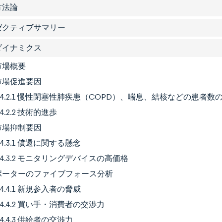
査方法論
グゼクティブサマリー
場ダイナミクス
 市場概要
2 市場促進要因
4.2.1 慢性閉塞性肺疾患（COPD）、喘息、結核などの患者数
4.2.2 技術的進歩
3 市場抑制要因
4.3.1 償還に関する懸念
4.3.2 モニタリングデバイスの高価格
4 ポーターのファイブフォース分析
4.4.1 新規参入者の脅威
4.4.2 買い手・消費者の交渉力
4.4.3 供給者の交渉力