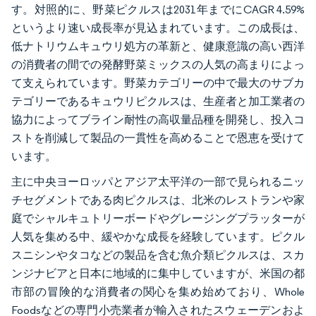
す。対照的に、野菜ピクルスは2031年までにCAGR 4.59%
というより速い成長率が見込まれています。この成長は、
低ナトリウムキュウリ処方の革新と、健康意識の高い西洋
の消費者の間での発酵野菜ミックスの人気の高まりによっ
て支えられています。野菜カテゴリーの中で最大のサブカ
テゴリーであるキュウリピクルスは、生産者と加工業者の
協力によってブライン耐性の高収量品種を開発し、投入コ
ストを削減して製品の一貫性を高めることで恩恵を受けて
います。
主に中央ヨーロッパとアジア太平洋の一部で見られるニッ
チセグメントである肉ピクルスは、北米のレストランや家
庭でシャルキュトリーボードやグレージングプラッターが
人気を集める中、緩やかな成長を経験しています。ピクル
スニシンやタコなどの製品を含む魚介類ピクルスは、スカ
ンジナビアと日本に地域的に集中していますが、米国の都
市部の冒険的な消費者の関心を集め始めており、Whole
Foodsなどの専門小売業者が輸入されたスウェーデンおよ