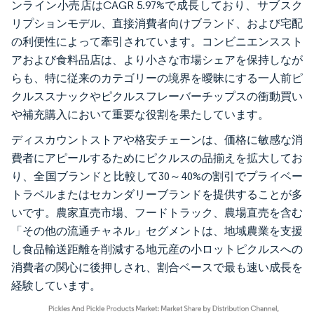
ンライン小売店はCAGR 5.97%で成長しており、サブスク
リプションモデル、直接消費者向けブランド、および宅配
の利便性によって牽引されています。コンビニエンススト
アおよび食料品店は、より小さな市場シェアを保持しなが
らも、特に従来のカテゴリーの境界を曖昧にする一人前ピ
クルススナックやピクルスフレーバーチップスの衝動買い
や補充購入において重要な役割を果たしています。
ディスカウントストアや格安チェーンは、価格に敏感な消
費者にアピールするためにピクルスの品揃えを拡大してお
り、全国ブランドと比較して30～40%の割引でプライベー
トラベルまたはセカンダリーブランドを提供することが多
いです。農家直売市場、フードトラック、農場直売を含む
「その他の流通チャネル」セグメントは、地域農業を支援
し食品輸送距離を削減する地元産の小ロットピクルスへの
消費者の関心に後押しされ、割合ベースで最も速い成長を
経験しています。