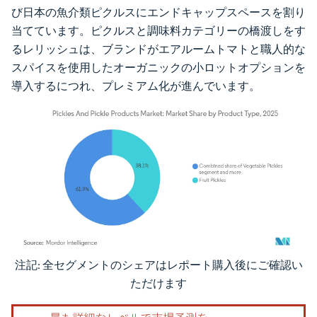
び日本の魚介類ピクルスにエンドキャップスペースを割り
当てています。ピクルスと調味料カテゴリーの橋渡しをす
るレリッシュは、ブランドがエアルームトマトと職人的な
スパイスを使用したオーガニックの小ロットオプションを
導入するにつれ、プレミアム化が進んでいます。
注記: 全セグメントのシェアはレポート購入後にご確認い
画像 © Mordor Intelligence。再利用にはCC BY 4.0の表示が必要です。
ただけます