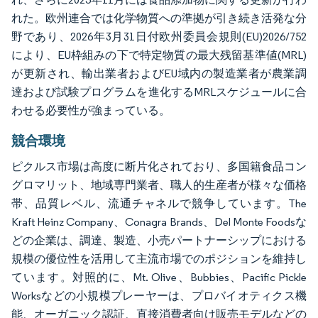
れた。欧州連合では化学物質への準拠が引き続き活発な分
野であり、2026年3月31日付欧州委員会規則(EU)2026/752
により、EU枠組みの下で特定物質の最大残留基準値(MRL)
が更新され、輸出業者およびEU域内の製造業者が農業調
達および試験プログラムを進化するMRLスケジュールに合
わせる必要性が強まっている。
競合環境
ピクルス市場は高度に断片化されており、多国籍食品コン
グロマリット、地域専門業者、職人的生産者が様々な価格
帯、品質レベル、流通チャネルで競争しています。The
Kraft Heinz Company、Conagra Brands、Del Monte Foodsな
どの企業は、調達、製造、小売パートナーシップにおける
規模の優位性を活用して主流市場でのポジションを維持し
ています。対照的に、Mt. Olive、Bubbies、Pacific Pickle
Worksなどの小規模プレーヤーは、プロバイオティクス機
能、オーガニック認証、直接消費者向け販売モデルなどの