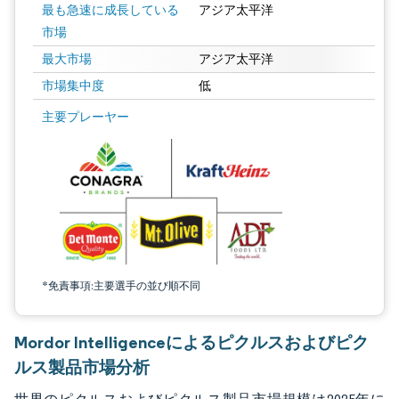
最も急速に成長している
アジア太平洋
市場
最大市場
アジア太平洋
市場集中度
低
画像 © Mordor Intelligence。再利用にはCC BY 4.0の表示が必要です。
主要プレーヤー
*免責事項:主要選手の並び順不同
Mordor Intelligenceによるピクルスおよびピク
ルス製品市場分析