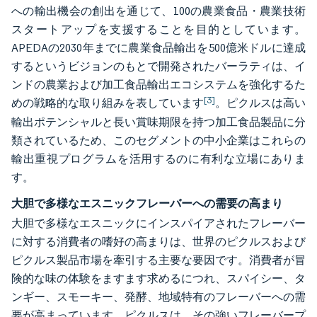
への輸出機会の創出を通じて、100の農業食品・農業技術
スタートアップを支援することを目的としています。
APEDAの2030年までに農業食品輸出を500億米ドルに達成
するというビジョンのもとで開発されたバーラティは、イ
ンドの農業および加工食品輸出エコシステムを強化するた
[3]
めの戦略的な取り組みを表しています
。ピクルスは高い
輸出ポテンシャルと長い賞味期限を持つ加工食品製品に分
類されているため、このセグメントの中小企業はこれらの
輸出重視プログラムを活用するのに有利な立場にありま
す。
大胆で多様なエスニックフレーバーへの需要の高まり
大胆で多様なエスニックにインスパイアされたフレーバー
に対する消費者の嗜好の高まりは、世界のピクルスおよび
ピクルス製品市場を牽引する主要な要因です。消費者が冒
険的な味の体験をますます求めるにつれ、スパイシー、タ
ンギー、スモーキー、発酵、地域特有のフレーバーへの需
要が高まっています。ピクルスは、その強いフレーバープ