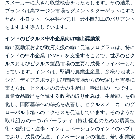
スメーカーに大きな収益機会をもたらします。その結果、
ブランドは高マージン市場セグメントをターゲットにする
ため、小ロット、保存料不使用、最小限加工のバリアント
をますます導入しています。
インドのピクルス中小企業向け輸出奨励策
輸出奨励策および政府支援の輸出促進プログラムは、特に
インドの中小企業（SME）を支援することで、世界のピク
ルスおよびピクルス製品市場の主要な成長ドライバーとな
っています。インドは、堅調な農業生産量、多様な地域レ
シピ、ディアスポラおよび国際市場からの安定した需要に
支えられ、ピクルスの最大の生産国・輸出国の一つです。
農業食品輸出を促進する政府の取り組みは、生産能力を強
化し、国際基準への準拠を改善し、ピクルスメーカーのグ
ローバル市場へのアクセスを促進しています。そのような
取り組みの一つがバーラティ（輸出促進のための農業技
術・強靭性・進歩・インキュベーションのインドのハブ）
であり、成長の促進、イノベーションの推進、若い起業家