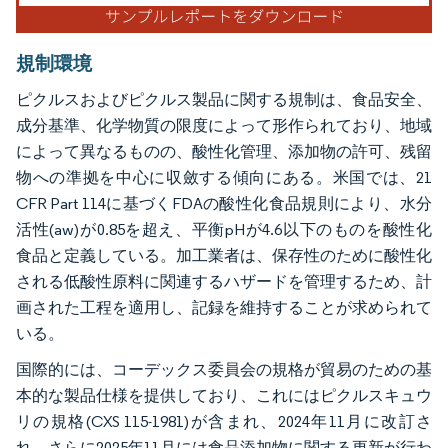
規制環境
ピクルスおよびピクルス製品に関する規制は、食品安全、
成分基準、化学物質の限度によって形作られており、地域
によって異なるものの、酸性化管理、添加物の許可、残留
物への準拠を中心に収斂する傾向にある。米国では、21
CFR Part 114に基づくFDAの酸性化食品規則により、水分
活性(aw)が0.85を超え、平衡pHが4.6以下のものを酸性化
食品と定義している。加工業者は、保存性のために酸性化
される低酸性原料に関連するハザードを管理するため、計
画された工程を適用し、記録を維持することが求められて
いる。
国際的には、コーデックス委員会の規格が貿易のための基
本的な製品仕様を提供しており、これにはピクルスキュウ
リの規格(CXS 115-1981)が含まれ、2024年11月に改訂さ
れ、さらに2025年11月には食品添加物に関する更新が行わ