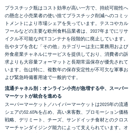
プラスチック瓶はコスト効率が高い一方で、持続可能性へ
の懸念と小売業者の使い捨てプラスチック削減へのコミッ
トメントにより市場シェアを失っています。テスコやカル
フールなどの主要な欧州食料品業者は、2027年までにリサ
イクル不可能なPETコンテナを段階的に廃止しています。
缶やタブを含む「その他」カテゴリーは主に業務用および
外食産業チャネルにサービスを提供しており、消費者の訴
求よりも大容量フォーマットと長期常温保存が優先されて
います。缶は特に、複数年の保存安定性が不可欠な軍事お
よび緊急時備蓄用途で一般的です。
流通チャネル別：オンライン小売が急増する中、スーパー
マーケットが統合を進める
スーパーマーケット／ハイパーマーケットは2025年の流通
シェアの52.65%を占め、高い来客数、プロモーション価格
戦略、デリミート、チーズ、サンドイッチ食材とのクロス
マーチャンダイジング能力によって支えられています。オ