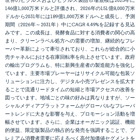
世界のピクルスおよびピクルス製品市場規模は2025年に
146億1,000万米ドルと評価され、2026年の151億8,000万米
ドルから2031年には189億1,000万米ドルへと成長し、予測
期間（2026年～2031年）中にCAGR 4.49%を記録する見込
みです。この成長は、発酵食品に対する消費者の関心の高
まり、クリーンラベル処方への需要の増加、継続的なフレ
ーバー革新によって牽引されており、これらが総合的に小
売チャネルにおける在庫回転率を向上させています。政府
の輸出プログラムも、特に新興生産者の製造能力を強化し
ています。主要市場プレーヤーはリサイクル可能な包装ソ
リューションに注力し、デジタル小売プレゼンスを拡大す
ることで流通リードタイムの短縮と市場アクセスの改善を
図っています。地域ごとの味の好みは異なりますが、ソー
シャルメディアプラットフォームがグローバルなフレーバ
ートレンドに大きな影響を与え、プロモーション活動を増
幅させています。さらに、企業はオーガニック認証、機能
的便益、限定版製品の独占的な発売を強調することで、プ
レミアム消費者需要に応えるべく高付加価値セグメントを