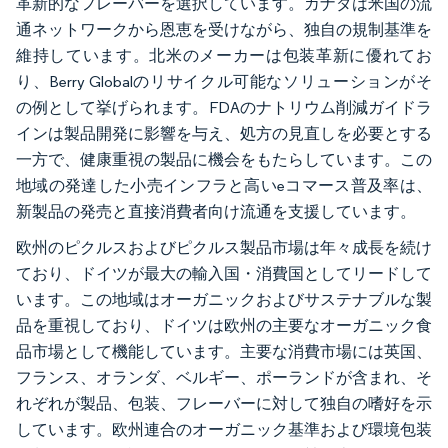
革新的なフレーバーを選択しています。カナダは米国の流
通ネットワークから恩恵を受けながら、独自の規制基準を
維持しています。北米のメーカーは包装革新に優れてお
り、Berry Globalのリサイクル可能なソリューションがそ
の例として挙げられます。FDAのナトリウム削減ガイドラ
インは製品開発に影響を与え、処方の見直しを必要とする
一方で、健康重視の製品に機会をもたらしています。この
地域の発達した小売インフラと高いeコマース普及率は、
新製品の発売と直接消費者向け流通を支援しています。
欧州のピクルスおよびピクルス製品市場は年々成長を続け
ており、ドイツが最大の輸入国・消費国としてリードして
います。この地域はオーガニックおよびサステナブルな製
品を重視しており、ドイツは欧州の主要なオーガニック食
品市場として機能しています。主要な消費市場には英国、
フランス、オランダ、ベルギー、ポーランドが含まれ、そ
れぞれが製品、包装、フレーバーに対して独自の嗜好を示
しています。欧州連合のオーガニック基準および環境包装