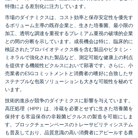
特徴による差別化に注力しています。
市場のダイナミクスは、コスト効率と保存安定性を優先す
るボリューム主導の既存企業と、生きた培養菌、最小限の
加工、透明な調達を重視するプレミアム重視の破壊的企業
との間の分断を示しています。成長機会は特に、臨床的に
検証されたプロバイオティクス株を含む製品やビタミン・
ミネラルで強化された製品など、測定可能な健康上の利点
を提供する機能性ピクルスにおいて顕著です。さらに、小
売業者のESGコミットメントと消費者の嗜好に合致したサ
ステナブルな包装ソリューションも大きな可能性を秘めて
います。
技術的進歩が競争のダイナミクスに影響を与えています。
高圧処理（HPP）は、冷蔵を必要とせずに生きた培養菌を
保持する常温保存の非殺菌ピクルスの製造を可能にしま
す。ブロックチェーンベースのトレーサビリティシステム
も普及しており、品質意識の高い消費者にアピールする農