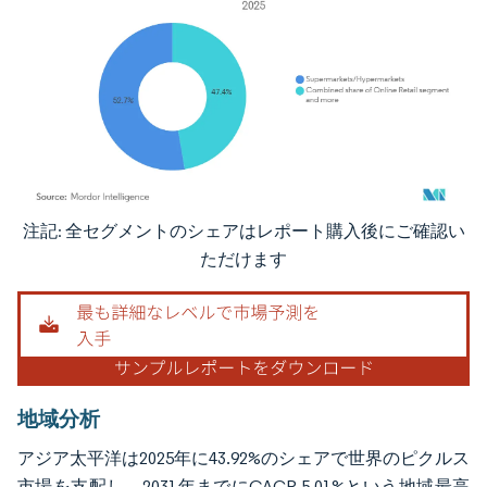
注記: 全セグメントのシェアはレポート購入後にご確認い
画像 © Mordor Intelligence。再利用にはCC BY 4.0の表示が必要です。
ただけます
地域分析
アジア太平洋は2025年に43.92%のシェアで世界のピクルス
市場を支配し、2031年までにCAGR 5.01%という地域最高