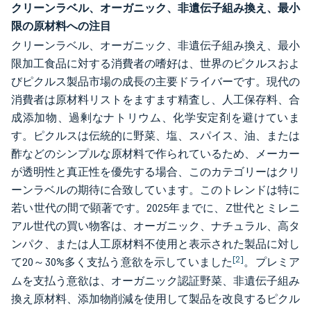
クリーンラベル、オーガニック、非遺伝子組み換え、最小
限の原材料への注目
クリーンラベル、オーガニック、非遺伝子組み換え、最小
限加工食品に対する消費者の嗜好は、世界のピクルスおよ
びピクルス製品市場の成長の主要ドライバーです。現代の
消費者は原材料リストをますます精査し、人工保存料、合
成添加物、過剰なナトリウム、化学安定剤を避けていま
す。ピクルスは伝統的に野菜、塩、スパイス、油、または
酢などのシンプルな原材料で作られているため、メーカー
が透明性と真正性を優先する場合、このカテゴリーはクリ
ーンラベルの期待に合致しています。このトレンドは特に
若い世代の間で顕著です。2025年までに、Z世代とミレニ
アル世代の買い物客は、オーガニック、ナチュラル、高タ
ンパク、または人工原材料不使用と表示された製品に対し
[2]
て20～30%多く支払う意欲を示していました
。プレミア
ムを支払う意欲は、オーガニック認証野菜、非遺伝子組み
換え原材料、添加物削減を使用して製品を改良するピクル