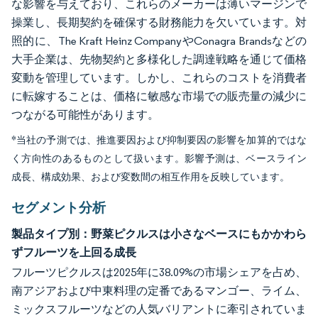
な影響を与えており、これらのメーカーは薄いマージンで
操業し、長期契約を確保する財務能力を欠いています。対
照的に、The Kraft Heinz CompanyやConagra Brandsなどの
大手企業は、先物契約と多様化した調達戦略を通じて価格
変動を管理しています。しかし、これらのコストを消費者
に転嫁することは、価格に敏感な市場での販売量の減少に
つながる可能性があります。
*当社の予測では、推進要因および抑制要因の影響を加算的ではな
く方向性のあるものとして扱います。影響予測は、ベースライン
成長、構成効果、および変数間の相互作用を反映しています。
セグメント分析
製品タイプ別：野菜ピクルスは小さなベースにもかかわら
ずフルーツを上回る成長
フルーツピクルスは2025年に38.09%の市場シェアを占め、
南アジアおよび中東料理の定番であるマンゴー、ライム、
ミックスフルーツなどの人気バリアントに牽引されていま