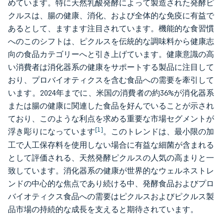
めています。特に天然乳酸発酵によって製造された発酵ピ
クルスは、腸の健康、消化、および全体的な免疫に有益で
あるとして、ますます注目されています。機能的な食習慣
へのこのシフトは、ピクルスを伝統的な調味料から健康志
向の食品カテゴリーへと引き上げています。健康意識の高
い消費者は消化器系の健康をサポートする製品に注目して
おり、プロバイオティクスを含む食品への需要を牽引して
います。2024年までに、米国の消費者の約36%が消化器系
または腸の健康に関連した食品を好んでいることが示され
ており、このような利点を求める重要な市場セグメントが
[1]
浮き彫りになっています
。このトレンドは、最小限の加
工で人工保存料を使用しない場合に有益な細菌が含まれる
として評価される、天然発酵ピクルスの人気の高まりと一
致しています。消化器系の健康が世界的なウェルネストレ
ンドの中心的な焦点であり続ける中、発酵食品およびプロ
バイオティクス食品への需要はピクルスおよびピクルス製
品市場の持続的な成長を支えると期待されています。