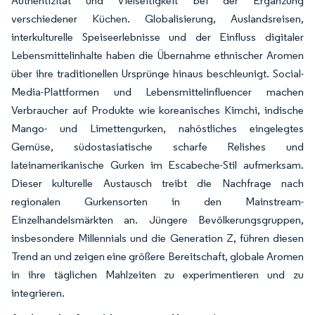
Authentizität und Vielseitigkeit bei der Ergänzung
verschiedener Küchen. Globalisierung, Auslandsreisen,
interkulturelle Speiseerlebnisse und der Einfluss digitaler
Lebensmittelinhalte haben die Übernahme ethnischer Aromen
über ihre traditionellen Ursprünge hinaus beschleunigt. Social-
Media-Plattformen und Lebensmittelinfluencer machen
Verbraucher auf Produkte wie koreanisches Kimchi, indische
Mango- und Limettengurken, nahöstliches eingelegtes
Gemüse, südostasiatische scharfe Relishes und
lateinamerikanische Gurken im Escabeche-Stil aufmerksam.
Dieser kulturelle Austausch treibt die Nachfrage nach
regionalen Gurkensorten in den Mainstream-
Einzelhandelsmärkten an. Jüngere Bevölkerungsgruppen,
insbesondere Millennials und die Generation Z, führen diesen
Trend an und zeigen eine größere Bereitschaft, globale Aromen
in ihre täglichen Mahlzeiten zu experimentieren und zu
integrieren.