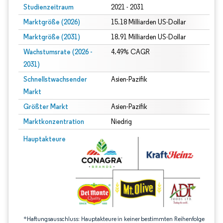
Studienzeitraum
2021 - 2031
Marktgröße (2026)
15.18 Milliarden US-Dollar
Marktgröße (2031)
18.91 Milliarden US-Dollar
Wachstumsrate (2026 -
4.49% CAGR
2031)
Schnellstwachsender
Asien-Pazifik
Markt
Größter Markt
Asien-Pazifik
Marktkonzentration
Niedrig
Bild © Mordor Intelligence. Wiederverwendung erfordert Namensnennung gem
Hauptakteure
*Haftungsausschluss: Hauptakteure in keiner bestimmten Reihenfolge