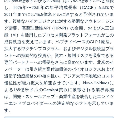
の2,588.8億米ドルから2026年には2,752.7億米ドルへと成長
し、2026年〜2031年の年平均成長率（CAGR）6.33%で
2031年までに3,746.8億米ドルに達すると予測されていま
す。複雑なバイオロジクスに対する堅調なアウトソーシン
グ需要、高薬理活性API（HPAPI）の台頭、および人工知
能（AI）を活用したプロセス開発プラットフォームがこの
成長軌道を支えています。ペプチドベースのGLP-1療法、
拡大するワクチンプログラム、およびデジタル接続型プラ
ントへの持続的な投資が、資本・規制リスクを吸収できる
専門パートナーへの需要をさらに高めています。北米のイ
ノベーターは引き続き高付加価値のバイオロジクスおよび
遺伝子治療業務の中核を担い、アジア太平洋地域のコスト
優位性が能力拡大を加速させています。Novo Holdingsに
よる165億米ドルのCatalent買収に象徴される業界再編
は、開発・スケールアップ・商業生産を統合したエンドツ
ーエンドプロバイダーへの決定的なシフトを示していま
す。