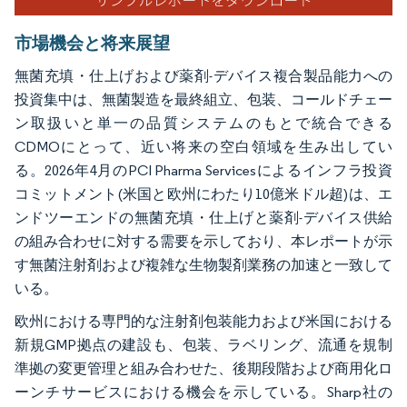
市場機会と将来展望
無菌充填・仕上げおよび薬剤-デバイス複合製品能力への
投資集中は、無菌製造を最終組立、包装、コールドチェー
ン取扱いと単一の品質システムのもとで統合できる
CDMOにとって、近い将来の空白領域を生み出してい
る。2026年4月のPCI Pharma Servicesによるインフラ投資
コミットメント(米国と欧州にわたり10億米ドル超)は、エ
ンドツーエンドの無菌充填・仕上げと薬剤-デバイス供給
の組み合わせに対する需要を示しており、本レポートが示
す無菌注射剤および複雑な生物製剤業務の加速と一致して
いる。
欧州における専門的な注射剤包装能力および米国における
新規GMP拠点の建設も、包装、ラベリング、流通を規制
準拠の変更管理と組み合わせた、後期段階および商用化ロ
ーンチサービスにおける機会を示している。Sharp社の