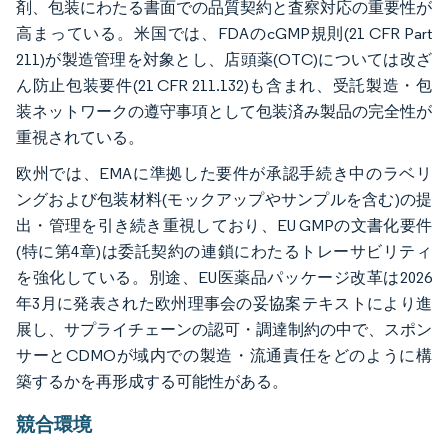
剤、包装にわたる書面での品質契約と査察対応の重要性が
高まっている。米国では、FDAのcGMP規則(21 CFR Part
211)が製造管理を対象とし、店頭薬(OTC)については改ざ
ん防止包装要件(21 CFR 211.132)も含まれ、受託製造・包
装ネットワークの遵守事項として包装済み製品の完全性が
重視されている。
欧州では、EMAに準拠した要件が承認手続き中のラベリ
ングおよび包装材料(モックアップやサンプルを含む)の提
出・管理を引き続き重視しており、EU GMPの文書化要件
(特に第4章)は委託契約の連鎖にわたるトレーサビリティ
を強化している。別途、EU医薬品パッケージ改革は2026
年3月に発表された欧州理事会の妥協案テキストにより進
展し、サプライチェーンの認可・調達制約の中で、スポン
サーとCDMOが域内での製造・流通責任をどのように構
築するかを再形成する可能性がある。
競合環境