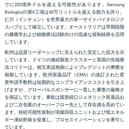
でに220億米ドルを超える可能性があります。Samsung
Biologicsの第4工場は60万リットルを超える能力を誇り、
仁川（インチョン）を世界最大の単一サイトバイオロジク
スハブとして確立しています。オーストラリアは早期段階
の腫瘍学および細胞療法試験向けの迅速な規制経路を活用
しています。
欧州は品質リーダーシップに支えられた安定した拡大を示
しています。ドイツの連続製造クラスターと英国の先端療
法コリドーは、相互承認免除によりブレグジットの摩擦を
相殺しています。欧州医薬品庁（EMA）の改訂された変
更申請手数料は短期的なコンプライアンスコストを引き上
げますが、グローバルスポンサーに一貫した審査の厳格さ
を保証しています。東欧は固形経口ジェネリック医薬品お
よび二次包装のオーバーフロー先として存在感を高めてい
ます。持続可能性規制が溶媒回収ユニットおよび低エネル
ギー凍結乾燥を促進し、プロセスイノベーションを牽引し
ています。