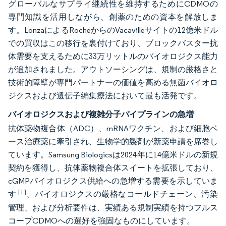
グローバルなサプライ継続性を維持するためにCDMOの
専門知識を活用しながら、創薬のための資本を解放しま
す。LonzaによるRocheからのVacavilleサイトの12億米ドル
での買収はこの移行を裏付けており、ブロックバスター抗
体需要を支えるために33万リットルのバイオロジクス能力
が追加されました。アウトソーシングは、規制の厳格さと
技術的障壁が専門パートナーの価値を高める無菌バイオロ
ジクスおよび遺伝子編集療法において最も活発です。
バイオロジクスおよび複雑分子パイプラインの急増
抗体薬物複合体（ADC）、mRNAワクチン、および細胞ベ
ース治療薬に牽引され、生物学的製剤が新薬申請を席巻し
ています。Samsung Biologicsは2024年に14億米ドルの新規
契約を獲得し、抗体薬物複合体スイートを拡張しており、
cGMPバイオロジクス供給への急増する需要を示していま
[1]
す
。バイオロジクスの厳格なコールドチェーン、汚染
管理、および分析要件は、実績ある規制実績を持つフルス
コープCDMOへの選好を強固なものにしています。