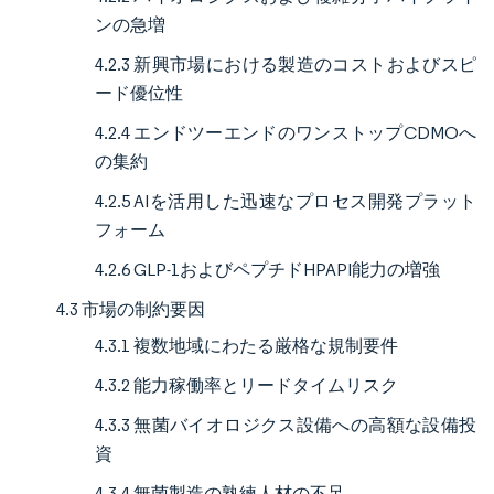
ンの急増
4.2.3 新興市場における製造のコストおよびスピ
ード優位性
4.2.4 エンドツーエンドのワンストップCDMOへ
の集約
4.2.5 AIを活用した迅速なプロセス開発プラット
フォーム
4.2.6 GLP-1およびペプチドHPAPI能力の増強
4.3 市場の制約要因
4.3.1 複数地域にわたる厳格な規制要件
4.3.2 能力稼働率とリードタイムリスク
4.3.3 無菌バイオロジクス設備への高額な設備投
資
4.3.4 無菌製造の熟練人材の不足