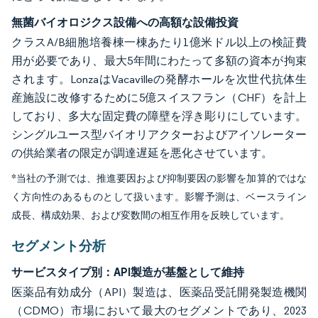
無菌バイオロジクス設備への高額な設備投資
クラスA/B細胞培養棟一棟あたり1億米ドル以上の検証費
用が必要であり、最大5年間にわたって多額の資本が拘束
されます。LonzaはVacavilleの発酵ホールを次世代抗体生
産施設に改修するために5億スイスフラン（CHF）を計上
しており、多大な固定費の障壁を浮き彫りにしています。
シングルユース型バイオリアクターおよびアイソレーター
の供給業者の限定が調達遅延を悪化させています。
*当社の予測では、推進要因および抑制要因の影響を加算的ではな
く方向性のあるものとして扱います。影響予測は、ベースライン
成長、構成効果、および変数間の相互作用を反映しています。
セグメント分析
サービスタイプ別：API製造が基盤として維持
医薬品有効成分（API）製造は、医薬品受託開発製造機関
（CDMO）市場において最大のセグメントであり、2023