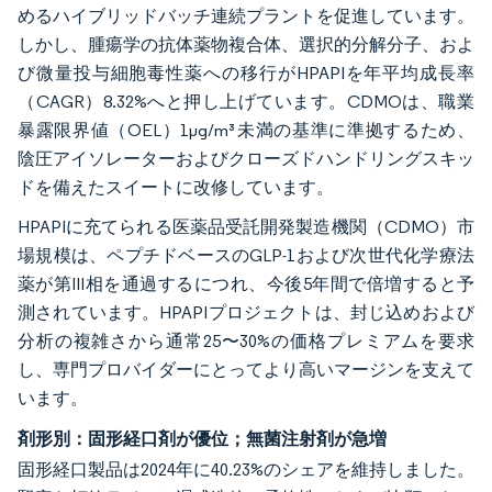
めるハイブリッドバッチ連続プラントを促進しています。
しかし、腫瘍学の抗体薬物複合体、選択的分解分子、およ
び微量投与細胞毒性薬への移行がHPAPIを年平均成長率
（CAGR）8.32%へと押し上げています。CDMOは、職業
暴露限界値（OEL）1μg/m³未満の基準に準拠するため、
陰圧アイソレーターおよびクローズドハンドリングスキッ
ドを備えたスイートに改修しています。
HPAPIに充てられる医薬品受託開発製造機関（CDMO）市
場規模は、ペプチドベースのGLP-1および次世代化学療法
薬が第III相を通過するにつれ、今後5年間で倍増すると予
測されています。HPAPIプロジェクトは、封じ込めおよび
分析の複雑さから通常25〜30%の価格プレミアムを要求
し、専門プロバイダーにとってより高いマージンを支えて
います。
剤形別：固形経口剤が優位；無菌注射剤が急増
固形経口製品は2024年に40.23%のシェアを維持しました。