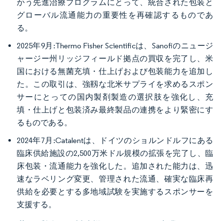
かう先進治療プログラムにとって、統合された包装と
グローバル流通能力の重要性を再確認するものであ
る。
2025年9月:Thermo Fisher Scientificは、Sanofiのニュージ
ャージー州リッジフィールド拠点の買収を完了し、米
国における無菌充填・仕上げおよび包装能力を追加し
た。この取引は、強靱な北米サプライを求めるスポン
サーにとっての国内製剤製造の選択肢を強化し、充
填・仕上げと包装済み最終製品の連携をより緊密にす
るものである。
2024年7月:Catalentは、ドイツのショルンドルフにある
臨床供給施設の2,500万米ドル規模の拡張を完了し、臨
床包装・流通能力を強化した。追加された能力は、迅
速なラベリング変更、管理された流通、確実な臨床再
供給を必要とする多地域試験を実施するスポンサーを
支援する。