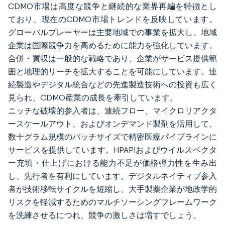
CDMO市場は高度な競争と継続的な業界再編を特徴とし
ており、現在のCDMO市場トレンドを反映しています。
グローバルプレーヤーは主要地域での事業を拡大し、地域
企業は国際競争力を高めるために能力を強化しています。
合併・買収は一般的な戦略であり、企業がサービス提供範
囲と地理的リーチを拡大することを可能にしています。連
続製造やデジタル統合などの先進製造技術への投資も広く
見られ、CDMO産業の成長を牽引しています。
ニッチな破壊的参入者は、連続フロー、マイクロリアクタ
ースケールアウト、およびオンデマンド製剤を活用して、
数十グラム規模のバッチサイズで精密医療パイプラインに
サービスを提供しています。HPAPIおよびウイルスベクタ
ー充填・仕上げにおける能力不足が価格弾力性を生み出
し、先行者を有利にしています。デジタルネイティブ参入
者が技術移転サイクルを短縮し、大手製薬企業が地政学的
リスクを軽減するためのマルチソーシングフレームワーク
を洗練させるにつれ、競争の激しさは増すでしょう。