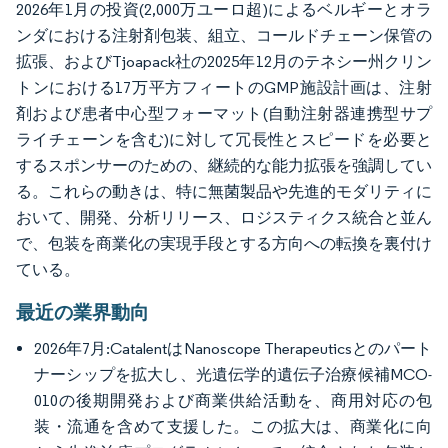
2026年1月の投資(2,000万ユーロ超)によるベルギーとオラ
ンダにおける注射剤包装、組立、コールドチェーン保管の
拡張、およびTjoapack社の2025年12月のテネシー州クリン
トンにおける17万平方フィートのGMP施設計画は、注射
剤および患者中心型フォーマット(自動注射器連携型サプ
ライチェーンを含む)に対して冗長性とスピードを必要と
するスポンサーのための、継続的な能力拡張を強調してい
る。これらの動きは、特に無菌製品や先進的モダリティに
おいて、開発、分析リリース、ロジスティクス統合と並ん
で、包装を商業化の実現手段とする方向への転換を裏付け
ている。
最近の業界動向
2026年7月:CatalentはNanoscope Therapeuticsとのパート
ナーシップを拡大し、光遺伝学的遺伝子治療候補MCO-
010の後期開発および商業供給活動を、商用対応の包
装・流通を含めて支援した。この拡大は、商業化に向