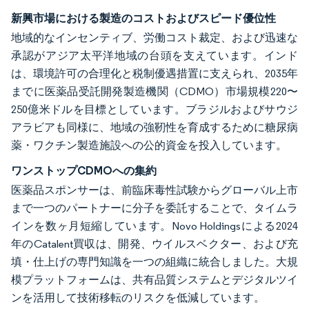
新興市場における製造のコストおよびスピード優位性
地域的なインセンティブ、労働コスト裁定、および迅速な
承認がアジア太平洋地域の台頭を支えています。インド
は、環境許可の合理化と税制優遇措置に支えられ、2035年
までに医薬品受託開発製造機関（CDMO）市場規模220〜
250億米ドルを目標としています。ブラジルおよびサウジ
アラビアも同様に、地域の強靭性を育成するために糖尿病
薬・ワクチン製造施設への公的資金を投入しています。
ワンストップCDMOへの集約
医薬品スポンサーは、前臨床毒性試験からグローバル上市
まで一つのパートナーに分子を委託することで、タイムラ
インを数ヶ月短縮しています。Novo Holdingsによる2024
年のCatalent買収は、開発、ウイルスベクター、および充
填・仕上げの専門知識を一つの組織に統合しました。大規
模プラットフォームは、共有品質システムとデジタルツイ
ンを活用して技術移転のリスクを低減しています。