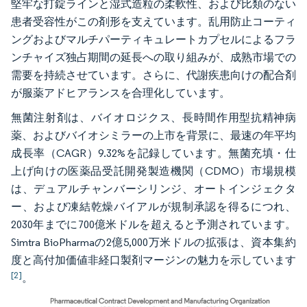
堅牢な打錠ラインと湿式造粒の柔軟性、および比類のない
患者受容性がこの剤形を支えています。乱用防止コーティ
ングおよびマルチパーティキュレートカプセルによるフラ
ンチャイズ独占期間の延長への取り組みが、成熟市場での
需要を持続させています。さらに、代謝疾患向けの配合剤
が服薬アドヒアランスを合理化しています。
無菌注射剤は、バイオロジクス、長時間作用型抗精神病
薬、およびバイオシミラーの上市を背景に、最速の年平均
成長率（CAGR）9.32%を記録しています。無菌充填・仕
上げ向けの医薬品受託開発製造機関（CDMO）市場規模
は、デュアルチャンバーシリンジ、オートインジェクタ
ー、および凍結乾燥バイアルが規制承認を得るにつれ、
2030年までに700億米ドルを超えると予測されています。
Simtra BioPharmaの2億5,000万米ドルの拡張は、資本集約
度と高付加価値非経口製剤マージンの魅力を示しています
[2]
。