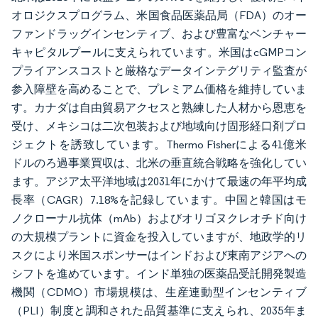
オロジクスプログラム、米国食品医薬品局（FDA）のオー
ファンドラッグインセンティブ、および豊富なベンチャー
キャピタルプールに支えられています。米国はcGMPコン
プライアンスコストと厳格なデータインテグリティ監査が
参入障壁を高めることで、プレミアム価格を維持していま
す。カナダは自由貿易アクセスと熟練した人材から恩恵を
受け、メキシコは二次包装および地域向け固形経口剤プロ
ジェクトを誘致しています。Thermo Fisherによる41億米
ドルのろ過事業買収は、北米の垂直統合戦略を強化してい
ます。アジア太平洋地域は2031年にかけて最速の年平均成
長率（CAGR）7.18%を記録しています。中国と韓国はモ
ノクローナル抗体（mAb）およびオリゴヌクレオチド向け
の大規模プラントに資金を投入していますが、地政学的リ
スクにより米国スポンサーはインドおよび東南アジアへの
シフトを進めています。インド単独の医薬品受託開発製造
機関（CDMO）市場規模は、生産連動型インセンティブ
（PLI）制度と調和された品質基準に支えられ、2035年ま