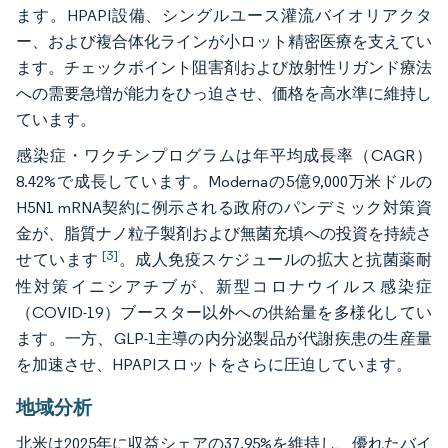
ます。HPAPI設備、シングルユース灌流バイオリアクタ
ー、および複合体化ラインが小ロット精密医療を支えてい
ます。チェックポイント阻害剤および放射性リガンド療法
への需要急増が能力をひっ迫させ、価格を高水準に維持し
ています。
感染症・ワクチンプログラムは年平均成長率（CAGR）
8.42%で成長しています。Modernaの5億9,000万米ドルの
H5N1 mRNA契約に例示される政府のパンデミック対策資
金が、脂質ナノ粒子製剤および無菌充填への投資を持続さ
[3]
せています
。成人免疫スケジュールの拡大と抗菌薬耐
性対策イニシアチブが、新型コロナウイルス感染症
（COVID-19）ブースター以外への供給量を多様化してい
ます。一方、GLP-1主導の内分泌製品が代謝疾患の生産量
を加速させ、HPAPIスロットをさらに圧迫しています。
地域分析
北米は2025年に収益シェアの37.95%を維持し、優れたバイ