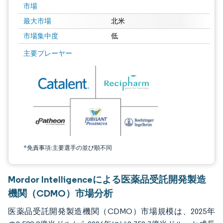
市場
最大市場
北米
市場集中度
低
画像 © Mordor Intelligence。再利用にはCC BY 4.0の表示が必要です。
主要プレーヤー
*免責事項:主要選手の並び順不同
Mordor Intelligenceによる医薬品受託開発製造
機関（CDMO）市場分析
医薬品受託開発製造機関（CDMO）市場規模は、2025年