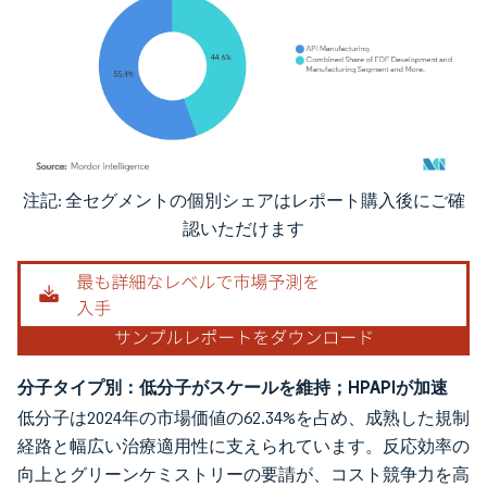
注記: 全セグメントの個別シェアはレポート購入後にご確
画像 © Mordor Intelligence。再利用にはCC BY 4.0の表示が必要です。
認いただけます
分子タイプ別：低分子がスケールを維持；HPAPIが加速
低分子は2024年の市場価値の62.34%を占め、成熟した規制
経路と幅広い治療適用性に支えられています。反応効率の
向上とグリーンケミストリーの要請が、コスト競争力を高