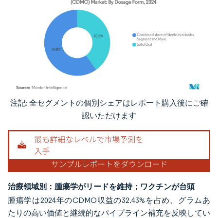
注記: 全セグメントの個別シェアはレポート購入後にご確
画像 © Mordor Intelligence。再利用にはCC BY 4.0の表示が必要です。
認いただけます
治療領域別：腫瘍学がリードを維持；ワクチンが台頭
腫瘍学は2024年のCDMO収益の32.43%を占め、グラムあ
たりの高い価値と継続的なパイプライン補充を反映してい