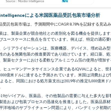
画像 © Mordor Intelligence。再利用にはCC BY 4.0の表示が必要です。
r Intelligenceによる米国医薬品受託包装市場分析
品受託包装市場は、予測期間中にCAGR 8.78%を記録する見込
装は、製薬企業が競合他社との差別化を図る機会を提供します
びユースケースに焦点を当てています。例えば、特定の適応要
、シリアライゼーションは、医療機器、デバイス、埋め込み型
性のある無菌包装の推進要因であり続けています。経口薬、処
、製薬セクターにおける柔軟なアルミニウム箔の使用が増加す
、ヒューマンデータサイエンス企業であるIQVIAによると、世界の医
5,000億米ドルに達すると予測されています。米国は消費お
Tによると、同国における処方薬支出は2019年の推定5,000億米ド
。
ID-19がバイアル、医薬品、その他製品の需要に与えた多大
製造および包装プロセスの迅速化を推進しました。医薬品原材
平洋地域のサプライチェーン問題により、パンデミック初期の