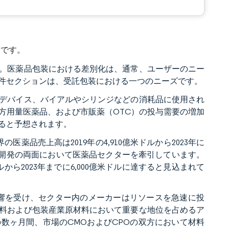
みです。
。医薬品包装における差別化は、通常、ユーザーのニー
件セクションは、受託包装における一つのニーズです。
デバイス、バイアルやシリンジなどの消耗品に使用され
方用量医薬品、および市販薬（OTC）の投与需要の増加
ると予想されます。
薬品売上高は2019年の4,910億米ドルから2023年に
よび開発の両面において医薬品セクターを牽引しています。
ルから2023年までに6,000億米ドルに達すると見込まれて
な影響を受け、セクター内のメーカーはリソースを急速に投
料および包装産業原材料において重要な地位を占めるア
数ヶ月間、市場のCMOおよびCPOの双方において材料