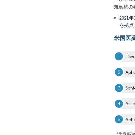
規契約の
202
を拠点
米国医
Ther
Aphe
Soni
Asse
Acti
*免責事項