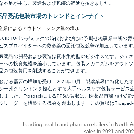
な不足が生じ、製造および包装の遅延を招きました。
薬品受託包装市場のトレンドとインサイト
企業によるアウトソーシング量の増加
OVID-19パンデミックの時代および他の予期せぬ事業中断
ビスプロバイダーへの救命薬の受託包装競争が加速しています
医薬品の開発および製造は資本集約型のビジネスです。ジェネ
ーへの投資規模を縮小しています。包装メカニズムをアウトソ
品の包装費用を削減することができます。
おける需要の増加を受け、2021年10月、製薬業界に特化したオ
ー州クリントンを拠点とする大手ヘルスケア包装サービス企業である米国のP
しました。TjoapackによるPPSの買収は、医薬品市場向
ルリーダーを構築する機会を創出します。この買収はTjoapa
。