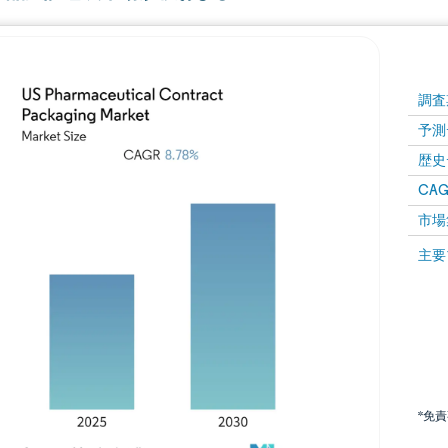
調査
予測
歴史
CAG
市場
主要
*免