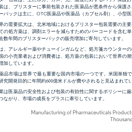
装は、ブリスターに事前包装された医薬品が悪条件から保護さ
ーパックは主に、OTC医薬品や医薬品（カプセル剤）、小型
界の需要拡大は、北米地域におけるブリスター包装需要の主要
ての処方薬は、調剤エラーを減らすためのバーコードを含む単
去数年間のブリスターパックの販売増加に寄与しています。
は、アレルギー薬やチューインガムなど、処方箋カウンターの
国の小売業者および消費者は、処方薬の包装において世界の潮
増加しています。
薬品市場は世界で最も重要な国内市場の一つです。米国単独で
研究開発目的に年間約600億米ドルが費やされると見込まれて
業は医薬品の安全性および包装の有効性に関するポリシーに厳
つながり、市場の成長をプラスに牽引しています。