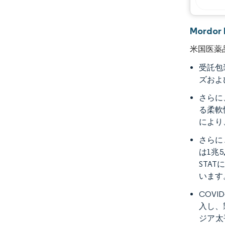
Mordo
米国医薬
受託包
ズおよ
さらに
る柔軟
により
さらに
は1兆
STA
います
COV
入し、
ジア太