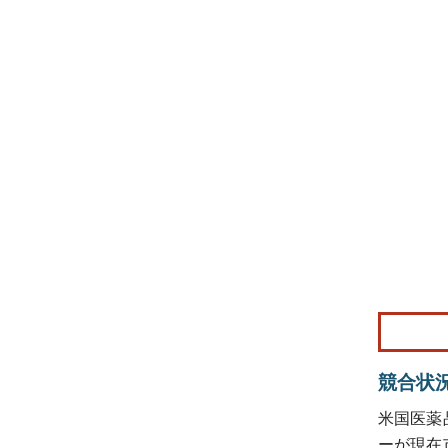
画像 © Mo
競合状
米国医薬
ーが現在