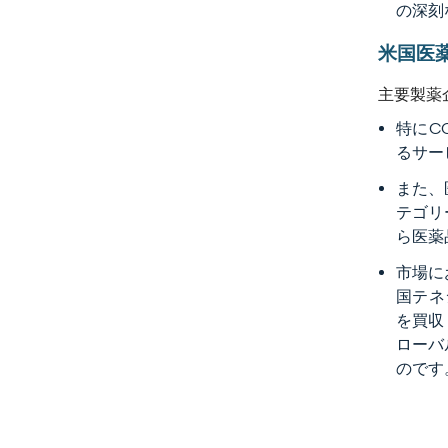
の深刻
米国医
主要製薬
特にC
るサー
また、
テゴリ
ら医薬
市場に
国テネシ
を買収
ローバ
のです