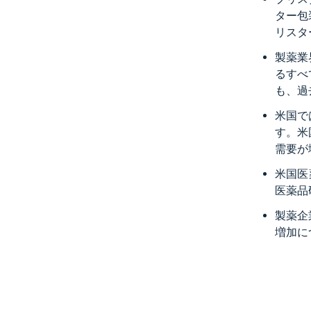
ター包
リスタ
製薬業
るすべ
も、過
米国で
す。米
需要が
米国医
医薬品
製薬企
増加に