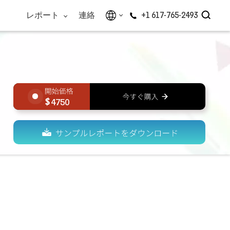
レポート
連絡
+1 617-765-2493
4750