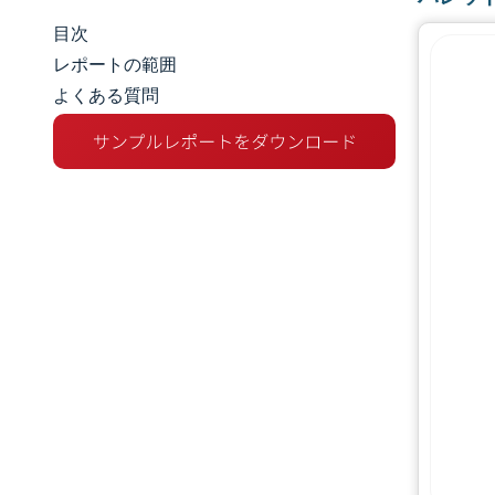
目次
市場規模とシェア
レポートの範囲
よくある質問
市場分析
トレンドとインサイト
セグメント分析
地理分析
競争環境
主要プレーヤー
業界の動向