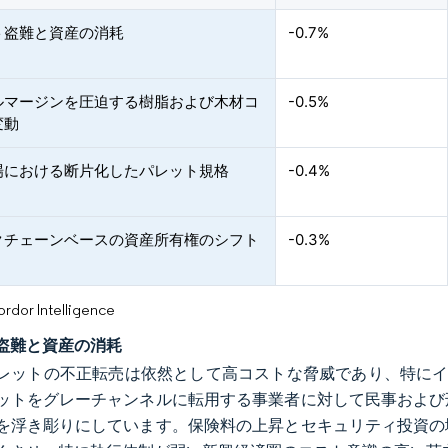
ト盗難と資産の消耗
-0.7%
ルマージンを圧迫する樹脂および木材コ
-0.5%
変動
場における断片化したパレット規格
-0.4%
クチェーンベースの資産所有権のシフト
-0.3%
or Intelligence
盗難と資産の消耗
レットの不正転売は依然として高コストな脅威であり、特にイ
ットをグレーチャンネルに転用する事業者に対して民事および
を浮き彫りにしています。保険料の上昇とセキュリティ投資の