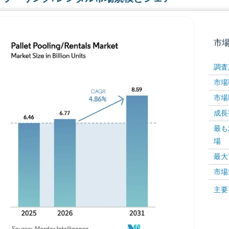
市
調査
市場取
市場取
成長率 
最も
場
画像 © Mordor Intelligence。再利用にはCC BY 4
最大
市場
画像 ©
主要