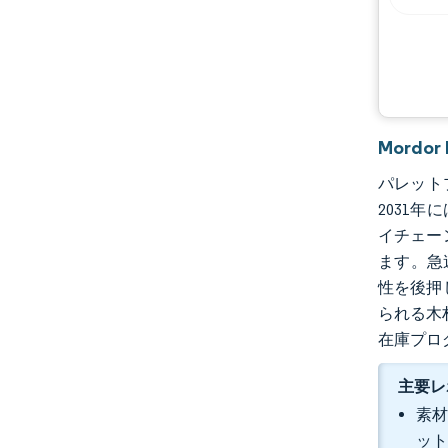
Mordo
パレットプ
2031年
イチェー
ます。急
性を後押
られる木
在庫プロ
主要レ
素材
ット