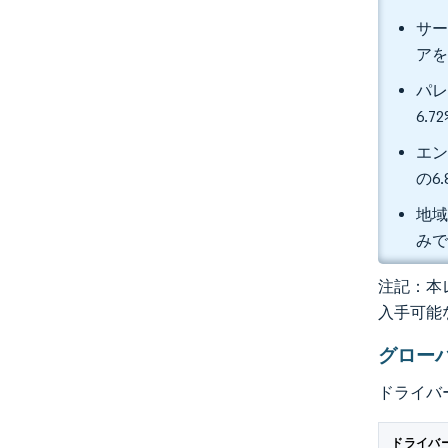
サー
アを
パレ
6.
エン
の6
地域
み
注記：本レ
入手可能
グロー
ドライバ
ドライバ