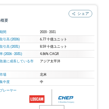
シェア
場概要
期間
2020 - 2031
引高 (2026)
6.77 十億ユニット
引高 (2031)
8.59 十億ユニット
(2026 - 2031)
4.86% CAGR
急速に成長している市
アジア太平洋
.0の表示が必要です。
市場
北米
集中度
中
 Mordor Intelligence。再利用にはCC BY 4.0の表示が必要です。
プレーヤー