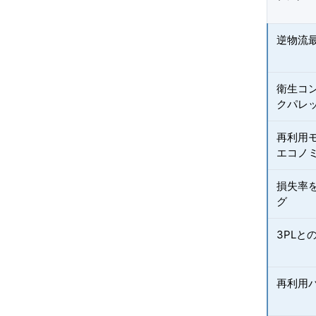
逆物流
衛生コ
クパレ
再利用
エコノ
損失率
グ
3PLと
再利用