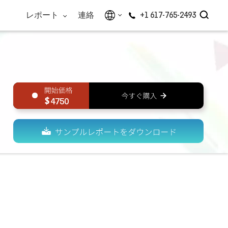
レポート
連絡
+1 617-765-2493
4750