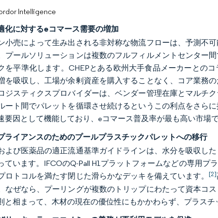
or Intelligence
適化に対するeコマース需要の増加
ン小売によって生み出される非対称な物流フローは、予測不可
。プールソリューションは複数のフルフィルメントセンター間
クを平準化します。CHEPとある欧州大手食品メーカーとの
増を吸収し、工場が余剰資産を購入することなく、コア業務の
ロジスティクスプロバイダーは、ベンダー管理在庫とマルチク
ルート間でパレットを循環させ続けるというこの利点をさらに
速要因として機能しており、eコマース普及率が最も高い市場
プライアンスのためのプールプラスチックパレットへの移行
および医薬品の適正流通基準ガイドラインは、水分を吸収した
っています。IFCOのQ-Pall H1プラットフォームなどの専
[2]
プロトコルを満たす閉じた滑らかなデッキを備えています。
。なぜなら、プーリングが複数のトリップにわたって資本コス
則と相まって、木材の現在の優位性にもかかわらず、プラスチック