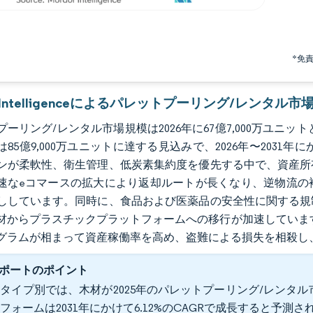
*免
r Intelligenceによるパレットプーリング/レンタル市
ーリング/レンタル市場規模は2026年に67億7,000万ユニット
には85億9,000万ユニットに達する見込みで、2026年〜2031
ンが柔軟性、衛生管理、低炭素集約度を優先する中で、資産所
速なeコマースの拡大により返却ルートが長くなり、逆物流の
ししています。同時に、食品および医薬品の安全性に関する規
材からプラスチックプラットフォームへの移行が加速しています
グラムが相まって資産稼働率を高め、盗難による損失を相殺し
ポートのポイント
タイプ別では、木材が2025年のパレットプーリング/レンタル
フォームは2031年にかけて6.12%のCAGRで成長すると予測