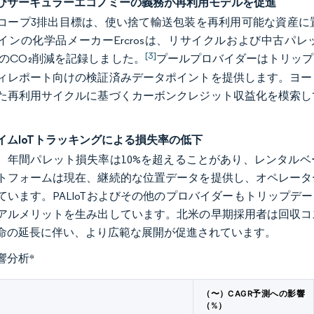
よびサーキュラーエコノミーの義務が再利用モデルを促進
コープ3排出目標は、使い捨て輸送包装を再利用可能な資産に
インの化学品メーカーErcrosは、リサイクルおよび中古パレ
[3]
トンのCO₂削減を記録しました。
プールプロバイダーはトリップ
ィレポート向けの検証済みデータポイントを提供します。ヨー
た再利用サイクルに基づくカーボンクレジット収益化を模索し
。
イムIoTトラッキングによる損失率の低下
、年間パレット損失率は10%を超えることがあり、レンタル
トフォームは現在、継続的な位置データを提供し、オペレータ
ています。PALIoTおよびその他のプロバイダーもトリップデ
アルメリットを生み出しています。北米の早期採用者は回収コ
命の延長に伴い、より広範な展開が促進されています。
響分析
*
（〜）CAGR予測への影響
（%）