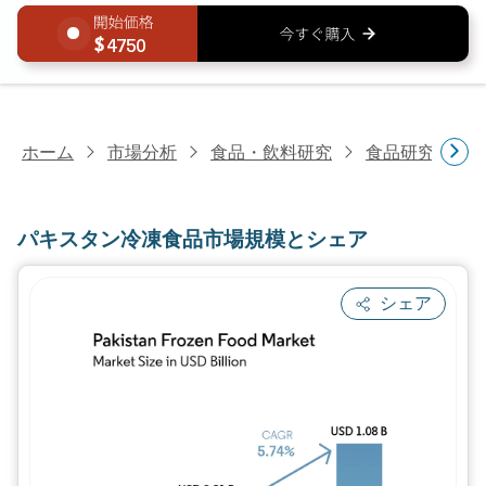
4750
ホーム
市場分析
食品・飲料研究
食品研究
パ
パキスタン冷凍食品市場規模とシェア
シェア