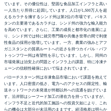
ています。その優位性は、堅固な食品加工インフラと高い
一人当たり所得に起因しています。人口が1,500万人を超
えるカラチを擁するシンド州は第2位の市場です。パキス
タンの主要港であるカラチは、シンド州の強力な輸入能力
を高めています。さらに、工業の成長と都市化の進展によ
り、シンド州では特に就労専門職や共働き世帯の間で利便
性食品の採用が急増しています。一方、農業の強みとアフ
ガニスタンとの貿易ルートへの近さを持つカイバル・パフ
トゥンフワー州は有望性を示しています。しかし、同州の
市場発展は治安上の問題とインフラ上の課題、特に冷凍チ
ェーンの信頼性確保において悩まされています。
バローチスターン州は冷凍食品市場において課題を抱えて
います。人口密度の低さ、電力へのアクセスの限定性、輸
送ネットワークの未発達が州都以外への流通を妨げていま
す。沿岸部はシーフード加工の潜在力を持っていますが、
インフラ不足と近代的加工施設への投資欠如により、これ
らの機会は大部分が未活用のままです。経済格差は明らか