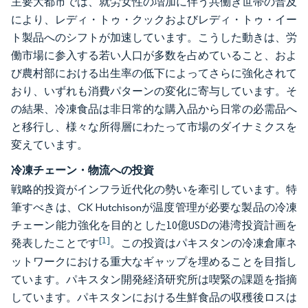
主要大都市では、就労女性の増加に伴う共働き世帯の普及
により、レディ・トゥ・クックおよびレディ・トゥ・イー
ト製品へのシフトが加速しています。こうした動きは、労
働市場に参入する若い人口が多数を占めていること、およ
び農村部における出生率の低下によってさらに強化されて
おり、いずれも消費パターンの変化に寄与しています。そ
の結果、冷凍食品は非日常的な購入品から日常の必需品へ
と移行し、様々な所得層にわたって市場のダイナミクスを
変えています。
冷凍チェーン・物流への投資
戦略的投資がインフラ近代化の勢いを牽引しています。特
筆すべきは、CK Hutchisonが温度管理が必要な製品の冷凍
チェーン能力強化を目的とした10億USDの港湾投資計画を
[1]
発表したことです
。この投資はパキスタンの冷凍倉庫ネ
ットワークにおける重大なギャップを埋めることを目指し
ています。パキスタン開発経済研究所は喫緊の課題を指摘
しています。パキスタンにおける生鮮食品の収穫後ロスは