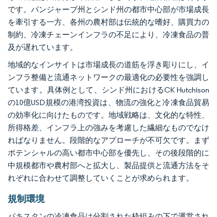
です。パンジャーブ州とシンド州の都市中心部が市場成長
を牽引する一方、各州の農村部は伝統的な嗜好、購買力の
制約、冷凍チェーンインフラの不足により、冷凍食品の普
及が遅れています。
地域的なインサイトは市場成長の道筋を浮き彫りにし、イ
ンフラ整備と流通ネットワークの最適化の必要性を強調し
ています。具体例として、シンド州におけるCK Hutchison
の10億USD規模の港湾投資は、物流の強化と冷凍食品貿易
の効率化に向けたものです。地域戦略は、文化的な特性、
所得格差、インフラ上の強みを考慮した繊細なものでなけ
ればなりません。段階的なアプローチが不可欠です。まず
ポテンシャルの高い都市中心部を優先し、その後段階的に
中規模都市や農村部へと拡大し、製品提供と流通方法をそ
れぞれに合わせて調整していくことが求められます。
規制環境
パキスタンの冷凍食品は分割された枠組みの下で運営され