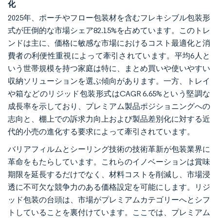
化
2025年、ポーチやフロー包装材を含むフレキシブル包装形
式が圧倒的な市場シェア82.15%を占めています。このトレ
ンドは主に、価格に敏感な市場におけるコスト最適化と消
費者の利便性重視によって牽引されています。平均6人と
いう世帯規模を持つ家庭は特に、まとめ買いや使いやすい
収納ソリューションを選ぶ傾向があります。一方、トレイ
や箱などのリジッド包装形式はCAGR 6.65%という堅調な
成長率を示しており、プレミアム製品ポジショニングへの
志向と、棚上での訴求力向上および製品差別化に対する近
代的小売の進化する要求によって牽引されています。
バリアフィルムとシーリング技術の技術革新が包装業界に
革命をもたらしています。これらのイノベーションは賞味
期限を延長するだけでなく、材料コストを削減し、市場浸
透に不可欠な競争力のある価格設定を可能にします。リジ
ッド包装の台頭は、市場がプレミアムカテゴリーへとシフ
トしていることを裏付けています。ここでは、プレミアム