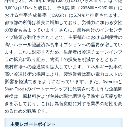
評価され、2026年の8億1,000万USDから2031年には10億
8,000万USDへと成長し、予測期間（2026年〜2031年）に
おける年平均成長率（CAGR）は5.74%と推定されます。
都市部の所得は着実に増加しており、労働力に加わる女性
の割合も高まっています。さらに、業界向けのインセンテ
ィブ施策が強化されたことで、主要都市における利便性の
高いハラール認証済み食事オプションへの需要が増してい
ます。これに対応するため、生産者は冷凍チェーンインフ
ラの拡充に取り組み、物流上の損失を削減するとともに、
農村市場への流通網を拡大しています。エネルギー効率の
高い冷凍技術の採用により、製造業者は高い電力コストの
影響を軽減できるようになっています。また、Symriseと
Shan Foodsのパートナーシップに代表されるような企業間
連携は、原材料および包装の現地調達を促進する広範な動
きを示しており、これは為替変動に対する業界の耐性を高
めるための戦略です。
主要レポートポイント