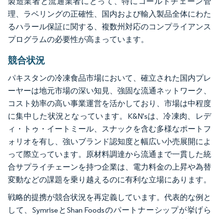
製造業者と流通業者にとって、特にコールドチェーン管
理、ラベリングの正確性、国内および輸入製品全体にわた
るハラール保証に関する、複数州対応のコンプライアンス
プログラムの必要性が高まっています。
競合状況
パキスタンの冷凍食品市場において、確立された国内プレ
ーヤーは地元市場の深い知見、強固な流通ネットワーク、
コスト効率の高い事業運営を活かしており、市場は中程度
に集中した状況となっています。K&N'sは、冷凍肉、レデ
ィ・トゥ・イートミール、スナックを含む多様なポートフ
ォリオを有し、強いブランド認知度と幅広い小売展開によ
って際立っています。原材料調達から流通まで一貫した統
合サプライチェーンを持つ企業は、電力料金の上昇や為替
変動などの課題を乗り越えるのに有利な立場にあります。
戦略的提携が競合状況を再定義しています。代表的な例と
して、SymriseとShan Foodsのパートナーシップが挙げら