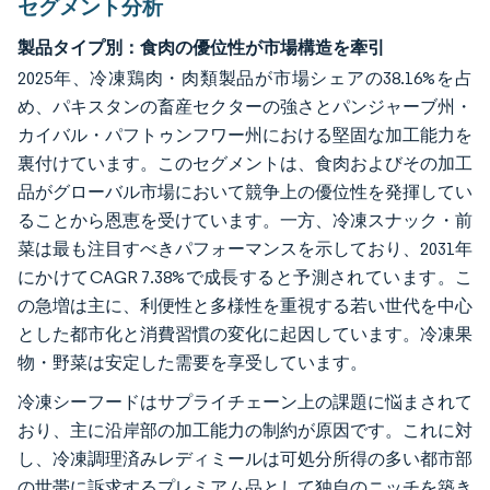
セグメント分析
製品タイプ別：食肉の優位性が市場構造を牽引
2025年、冷凍鶏肉・肉類製品が市場シェアの38.16%を占
め、パキスタンの畜産セクターの強さとパンジャーブ州・
カイバル・パフトゥンフワー州における堅固な加工能力を
裏付けています。このセグメントは、食肉およびその加工
品がグローバル市場において競争上の優位性を発揮してい
ることから恩恵を受けています。一方、冷凍スナック・前
菜は最も注目すべきパフォーマンスを示しており、2031年
にかけてCAGR 7.38%で成長すると予測されています。こ
の急増は主に、利便性と多様性を重視する若い世代を中心
とした都市化と消費習慣の変化に起因しています。冷凍果
物・野菜は安定した需要を享受しています。
冷凍シーフードはサプライチェーン上の課題に悩まされて
おり、主に沿岸部の加工能力の制約が原因です。これに対
し、冷凍調理済みレディミールは可処分所得の多い都市部
の世帯に訴求するプレミアム品として独自のニッチを築き