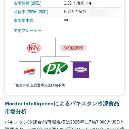
市場規模 (2031)
1.08 十億米ドル
成長率 (2026 - 2031)
5.74% CAGR
市場集中度
中
画像 © Mordor Intelligence。再利用にはCC BY 4.0の表示が必要です。
主要プレーヤー
*免責事項:主要選手の並び順不同
Mordor Intelligenceによるパキスタン冷凍食品
市場分析
パキスタン冷凍食品市場規模は2025年に7億7,000万USDと