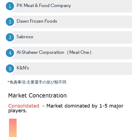
PK Meat & Food Company
Dawn Frozen Foods
Sabroso
Al-Shaheer Corporation（Meat One）
K&N's
*免責事項:主要選手の並び順不同