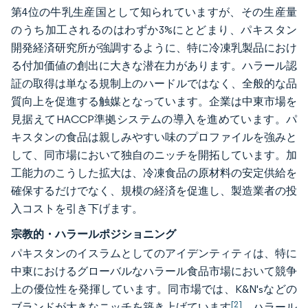
第4位の牛乳生産国として知られていますが、その生産量
のうち加工されるのはわずか3%にとどまり、パキスタン
開発経済研究所が強調するように、特に冷凍乳製品におけ
る付加価値の創出に大きな潜在力があります。ハラール認
証の取得は単なる規制上のハードルではなく、全般的な品
質向上を促進する触媒となっています。企業は中東市場を
見据えてHACCP準拠システムの導入を進めています。パ
キスタンの食品は親しみやすい味のプロファイルを強みと
して、同市場において独自のニッチを開拓しています。加
工能力のこうした拡大は、冷凍食品の原材料の安定供給を
確保するだけでなく、規模の経済を促進し、製造業者の投
入コストを引き下げます。
宗教的・ハラールポジショニング
パキスタンのイスラムとしてのアイデンティティは、特に
中東におけるグローバルなハラール食品市場において競争
上の優位性を発揮しています。同市場では、K&N'sなどの
[2]
ブランドが大きなニッチを築き上げています
。ハラール