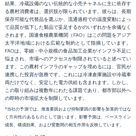
結果、冷蔵設備のない伝統的な小売チャネルに主に依存す
る農村消費者は、選択肢が限られています。彼らは、長期
保存可能な代替品を選ぶか、流通過程での温度変動によっ
て品質が低下した製品で妥足するかのいずれかを余儀なく
されます。国連食糧農業機関（FAO）はこの問題をアジア
太平洋地域における広範な制約として指摘しています。
FAOは、零細・中小規模の食品加工企業がインフラ不足に
悩まされ、市場へのアクセスが制限されていると述べてい
ます。この農村インフラのギャップを埋めるには、官民が
連携した投資が急務です。これには冷凍倉庫施設や冷蔵車
両だけでなく、安定した電力供給も含まれます。しかし、
この取り組みは複数年にわたる課題であり、都市部以外へ
の即時の市場拡大を制限しています。
*当社の予測では、推進要因および抑制要因の影響を加算的ではな
く方向性のあるものとして扱います。影響予測は、ベースライン
成長、構成効果、および変数間の相互作用を反映しています。