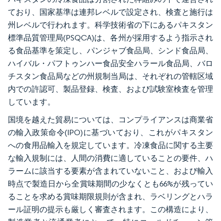
ており、国家基準は連邦レベルで設定され、検査と施行は
州レベルで行われます。科学技術省の下にあるパキスタン
標準品質管理局(PSQCA)は、各州が採用するよう指示され
る食品基準を策定し、パンジャブ食品局、シンド食品局、
ハイバル・パフトゥンハー食品安全ハラール食品局、バロ
チスタン食品局などの州規制当局は、それぞれの管轄区域
内での許認可、製品登録、検査、および試験室検査を管理
しています。
国境を越えた貿易については、コンプライアンスは商業省
の輸入政策命令(IPO)に基づいており、これがパキスタン
への食用品輸入を規定しています。冷凍食品に関する主要
な輸入規制には、人間の消費に適していることの要件、ハ
ラームに該当する要素が含まれていないこと、および輸入
時点で製造日から全賞味期間の少なくとも66%が残ってい
ることを求める賞味期限規則が含まれ、ラベリングとハラ
ール証明の提示も厳しく審査されます。この構造により、