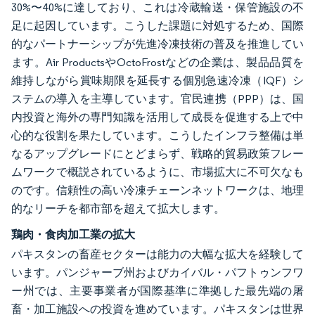
30%〜40%に達しており、これは冷蔵輸送・保管施設の不
足に起因しています。こうした課題に対処するため、国際
的なパートナーシップが先進冷凍技術の普及を推進してい
ます。Air ProductsやOctoFrostなどの企業は、製品品質を
維持しながら賞味期限を延長する個別急速冷凍（IQF）シ
ステムの導入を主導しています。官民連携（PPP）は、国
内投資と海外の専門知識を活用して成長を促進する上で中
心的な役割を果たしています。こうしたインフラ整備は単
なるアップグレードにとどまらず、戦略的貿易政策フレー
ムワークで概説されているように、市場拡大に不可欠なも
のです。信頼性の高い冷凍チェーンネットワークは、地理
的なリーチを都市部を超えて拡大します。
鶏肉・食肉加工業の拡大
パキスタンの畜産セクターは能力の大幅な拡大を経験して
います。パンジャーブ州およびカイバル・パフトゥンフワ
ー州では、主要事業者が国際基準に準拠した最先端の屠
畜・加工施設への投資を進めています。パキスタンは世界