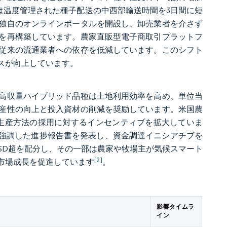
ghtは温度管理された種子配送の中西部輸送時間を3日間に短
独自のオンラインポータルを開設し、卸売業者を介さず
を再構築しています。農家直販型電子商取引プラットフ
従来の流通業者への依存を低減しています。このシフト
スが向上しています。
高収量ハイブリッド品種は土地利用効率を高め、単位当
産性の向上と投入資材の削減を奨励しています。米国農
な生産方法の採用に対するインセンティブを拡大していま
果を強調した進捗報告書を発表し、資金調達イニシアチブを
USD超を配分し、その一部は農家や牧場主が気候スマート
[2]
市場成長を促進しています
。
影響タイムラ
イン