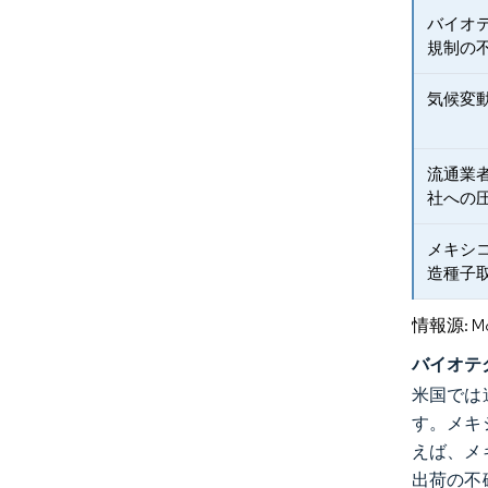
バイオ
規制の
気候変
流通業
社への
メキシ
造種子
情報源: Mord
バイオテ
米国では
す。メキ
えば、メ
出荷の不