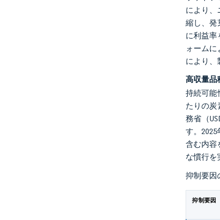
により、
縮し、発
に利益率
ォームに
により、
高収量品
持続可能
たりの炭
務省（U
す。20
含む内容
な慣行を
抑制要因
抑制要因