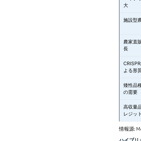
大
施設型
農家直
長
CRIS
よる形
矮性品
の需要
高収量
レジッ
情報源: Mord
ハイブリ