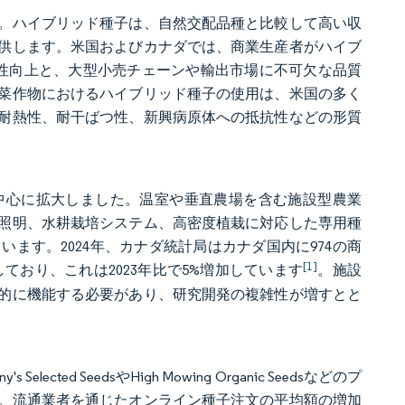
。ハイブリッド種子は、自然交配品種と比較して高い収
供します。米国およびカナダでは、商業生産者がハイブ
性向上と、大型小売チェーンや輸出市場に不可欠な品質
菜作物におけるハイブリッド種子の使用は、米国の多く
耐熱性、耐干ばつ性、新興病原体への抵抗性などの形質
中心に拡大しました。温室や垂直農場を含む施設型農業
照明、水耕栽培システム、高密度植栽に対応した専用種
ます。2024年、カナダ統計局はカナダ国内に974の商
[1]
しており、これは2023年比で5%増加しています
。施設
的に機能する必要があり、研究開発の複雑性が増すとと
d SeedsやHigh Mowing Organic Seedsなどのプ
。流通業者を通じたオンライン種子注文の平均額の増加