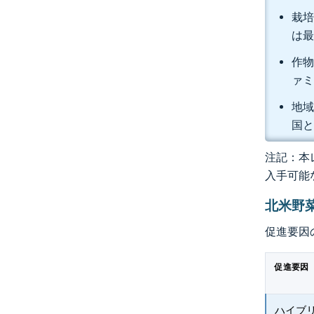
栽培
は最
作物
ァ
地域
国
注記：本レ
入手可能
北米野
促進要因
促進要因
ハイブ