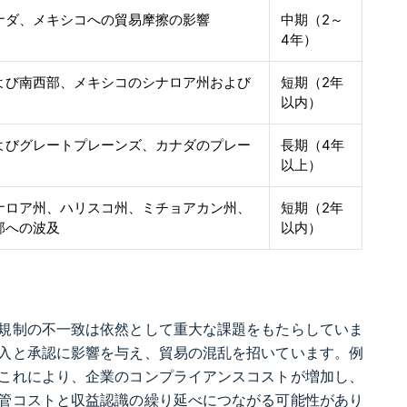
ナダ、メキシコへの貿易摩擦の影響
中期（2～
4年）
よび南西部、メキシコのシナロア州および
短期（2年
以内）
よびグレートプレーンズ、カナダのプレー
長期（4年
以上）
ナロア州、ハリスコ州、ミチョアカン州、
短期（2年
部への波及
以内）
規制の不一致は依然として重大な課題をもたらしていま
入と承認に影響を与え、貿易の混乱を招いています。例
これにより、企業のコンプライアンスコストが増加し、
管コストと収益認識の繰り延べにつながる可能性があり