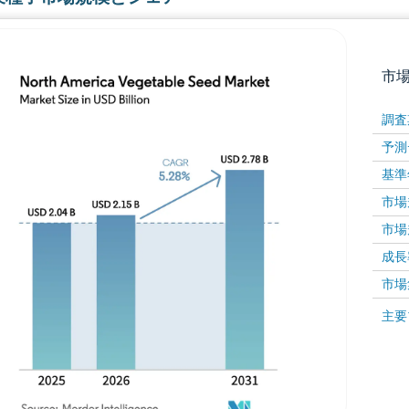
市
調査
予測
基準
市場規
市場規
成長率 
画像 © Mordor Intelligence。再利用にはCC BY 4
市場
画像 ©
主要