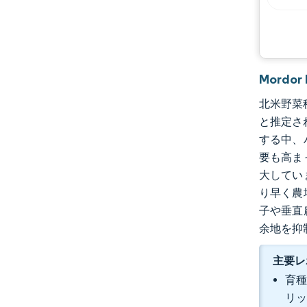
Mordo
北米野菜種
と推定さ
する中、
要も高ま
大してい
り早く農
子や垂直
余地を抑
主要レ
育種
リッ