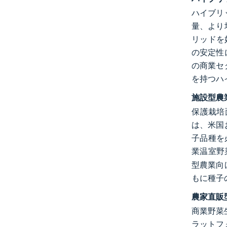
ハイブリ
量、より
リッドを
の安定性
の商業セ
を持つハ
施設型農
保護栽培
は、米国
子品種を
業温室野
型農業向
もに種子
農家直販
商業野菜生産
ラットフ