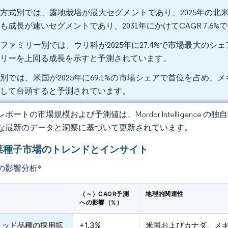
方式別では、露地栽培が最大セグメントであり、2025年の北米
も成長が速いセグメントであり、2031年にかけてCAGR 7.6
ファミリー別では、ウリ科が2025年に27.4%で市場最大のシェ
ミリーを上回る成長を示すと予測されています。
別では、米国が2025年に69.1%の市場シェアで首位を占め、メキ
として台頭すると予測されています。
ポートの市場規模および予測値は、Mordor Intelligence
な最新のデータと洞察に基づいて更新されています。
菜種子市場のトレンドとインサイト
の影響分析
*
（～）CAGR予測
地理的関連性
への影響（%）
リッド品種の採用拡
+1.3%
米国およびカナダ、メ