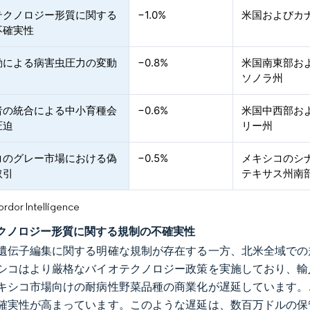
テクノロジー形質に関する
−1.0%
米国およびカ
不確実性
動による病害虫圧力の変動
−0.8%
米国南東部お
ソノラ州
者の統合による中小育種会
−0.6%
米国中西部お
圧迫
リー州
コのグレー市場における偽
−0.5%
メキシコのシ
取引
テキサス州南
or Intelligence
クノロジー形質に関する規制の不確実性
遺伝子編集に関する明確な規制が存在する一方、北米全域での
シコはより厳格なバイオテクノロジー政策を実施しており、輸
キシコ市場向けの耐病性野菜品種の商業化が遅延しています。
確実性が高まっています。このような遅延は、数百万ドルの保