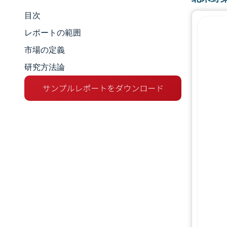
目次
市場規模とシェア
レポートの範囲
市場分析
市場の定義
研究方法論
トレンドとインサイト
セグメント分析
地理分析
競争環境
主要プレーヤー
業界の動向