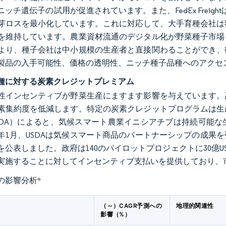
ニッチ遺伝子の試用が促進されています。また、FedEx Frei
芽ロスを最小化しています。これに対応して、大手育種会社は
を維持しています。農業資材流通のデジタル化が野菜種子市場
より、種子会社は中小規模の生産者と直接関わることができ、
製品の入手可能性、価格の透明性、ニッチ種子品種へのアクセ
種に対する炭素クレジットプレミアム
性インセンティブが野菜生産にますます影響を与えています。
素集約度を低減します。特定の炭素クレジットプログラムは生
SDA）によると、気候スマート農業イニシアチブは持続可能
25年1月、USDAは気候スマート商品のパートナーシップの成
を公表しました。政府は140のパイロットプロジェクトに30億
実施することに対してインセンティブ支払いを提供しており、
の影響分析
*
（～）CAGR予測への
地理的関連性
影響（%）