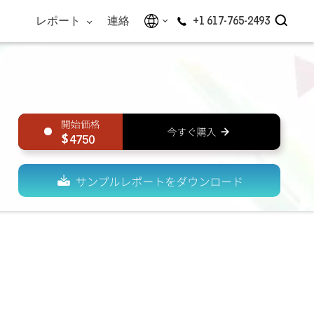
レポート
連絡
+1 617-765-2493
4750