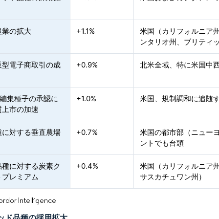
農業の拡大
+1.1%
米国（カリフォルニア
ンタリオ州、ブリティ
販型電子商取引の成
+0.9%
北米全域、特に米国中
PR編集種子の承認に
+1.0%
米国、規制調和に追随
質上市の加速
種に対する垂直農場
+0.7%
米国の都市部（ニュー
ントでも台頭
品種に対する炭素ク
+0.4%
米国（カリフォルニア
トプレミアム
サスカチュワン州）
or Intelligence
ッド品種の採用拡大