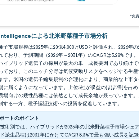
*免
r Intelligenceによる北米野菜種子市場分析
子市場規模は2025年に20億4,000万USDと評価され、2026年の21億
れており、予測期間（2026年～2031年）のCAGRは5.28
ハイブリッド遺伝子の採用が最大の単一成長要因であり続けて
っており、このニッチ分野は気候変動リスクをヘッジする生産
ます。米国の遺伝子編集規制の合理化により、商業的な上市タ
場に届くようになっています。上位5社が収益のほぼ7割を占
農場向けの矮性品種には依然として成長余地が残っています。
制する一方、種子認証技術への投資を促進しています。
ポートのポイント
技術別では、ハイブリッドが2025年の北米野菜種子市場シェア
ド派生品種は2031年にかけてCAGR 5.3%で最も強い成長を