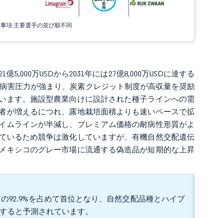
責事項:主要選手の並び順不同
5,000万USDから2031年には27億8,000万USDに達する
%です。病害圧力が強まり、炭素クレジット制度が高収量を奨励
います。施設型農業向けに設計された種子ラインへの需
者が増えるにつれ、露地栽培面積よりも速いペースで拡
イムラインが半減し、プレミアム価格の耐病性形質がよ
めているため競争は激化していますが、有機自然交配遺伝
メキシコのグレー市場に流通する偽造品が短期的な上昇
の92.9%を占めて首位となり、自然交配品種とハイブ
記録すると予測されています。