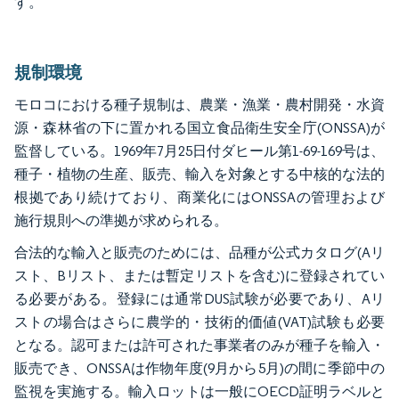
す。
規制環境
モロコにおける種子規制は、農業・漁業・農村開発・水資
源・森林省の下に置かれる国立食品衛生安全庁(ONSSA)が
監督している。1969年7月25日付ダヒール第1-69-169号は、
種子・植物の生産、販売、輸入を対象とする中核的な法的
根拠であり続けており、商業化にはONSSAの管理および
施行規則への準拠が求められる。
合法的な輸入と販売のためには、品種が公式カタログ(Aリ
スト、Bリスト、または暫定リストを含む)に登録されてい
る必要がある。登録には通常DUS試験が必要であり、Aリ
ストの場合はさらに農学的・技術的価値(VAT)試験も必要
となる。認可または許可された事業者のみが種子を輸入・
販売でき、ONSSAは作物年度(9月から5月)の間に季節中の
監視を実施する。輸入ロットは一般にOECD証明ラベルと