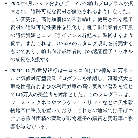
2026年4月:トマトおよびピーマンの輸出プログラムが拡
大され、追跡可能な資材が優遇されるようになった。
この変更は、高付加価値の園芸輸出に使用される種子
資材の追跡可能性要件を強化し、種子供給業者が正規
の遺伝資源とコンプライアンス枠組みに準拠するよう
促す。またこれは、ONSSAのカタログ規則を補完する
ものであり、輸出向け栽培者向けの認証種子チャネル
の成長を支援する。
2024年12月:世界銀行はモロッコ向けに2億5,000万米ド
ルの気候対応型農業プログラムを承認し、灌漑拡大と
耐乾性種苗および水利用効率の高い実践の普及を通じ
て136万人の受益者を対象とした。このプログラムは、
フェス・メクネスやマラケシュ・サフィなどの天水穀
物地帯に重点を置いており、これらの地域では干ばつ
による作付面積の変動が穀物種子の購買と更新率に影
響を与えている。