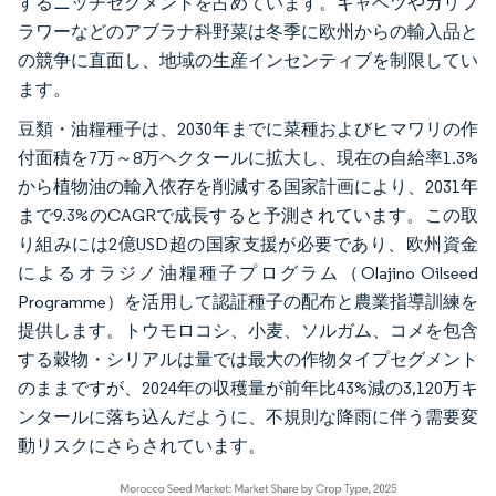
するニッチセグメントを占めています。キャベツやカリフ
ラワーなどのアブラナ科野菜は冬季に欧州からの輸入品と
の競争に直面し、地域の生産インセンティブを制限してい
ます。
豆類・油糧種子は、2030年までに菜種およびヒマワリの作
付面積を7万～8万ヘクタールに拡大し、現在の自給率1.3%
から植物油の輸入依存を削減する国家計画により、2031年
まで9.3%のCAGRで成長すると予測されています。この取
り組みには2億USD超の国家支援が必要であり、欧州資金
によるオラジノ油糧種子プログラム（Olajino Oilseed
Programme）を活用して認証種子の配布と農業指導訓練を
提供します。トウモロコシ、小麦、ソルガム、コメを包含
する穀物・シリアルは量では最大の作物タイプセグメント
のままですが、2024年の収穫量が前年比43%減の3,120万キ
ンタールに落ち込んだように、不規則な降雨に伴う需要変
動リスクにさらされています。