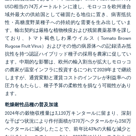
USD相当の74万メートルトンに達し、モロッコを欧州連合
域外最大の供給国として確固たる地位に置き、病害抵抗
性・高糖度野菜種子への持続的な需要を生み出していま
す。輸出契約は厳格な植物検疫および残留農薬基準を課し
ており、トマト褐色しわ果ウイルス（Tomato Brown
Rugose Fruit Virus）およびその他の病原体への記録済み抵
抗性を持つ認証ハイブリッド種子の採用を農家に促してい
ます。中期的な影響は、欧州の輸入割当が拡大しモロッコ
の農家が温室インフラに投資するにつれて2028年まで継続
しますが、通貨変動と運賃コストのインフレが利益率への
圧力をもたらし、種子予算の柔軟性を損なう可能性があり
ます。
乾燥耐性品種の普及加速
2024年の穀物収穫量は3,120万キンタールに留まり、深刻
な干ばつ状況により作付面積が370万ヘクタールから250万
ヘクタールに減少したことで、前年比43%の大幅な減少と