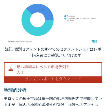
注記: 個別セグメントのすべてのセグメントシェアはレポ
画像 © Mordor Intelligence。再利用にはCC BY 4.0の表示が必要です。
ート購入後にご確認いただけます
地理的分析
モロッコの種子市場は単一国の地理的範囲内で機能してい
ますが、国内の地域的多様性が気候、灌漑へのアクセス、