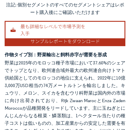
注記: 個別セグメントのすべてのセグメントシェアはレポ
画像 © Mordor Intelligence。再利用にはCC BY 4.0の表示が必要です。
ート購入後にご確認いただけます
作物タイプ別：野菜輸出と飼料赤字が需要を形成
野菜は2025年のモロッコ種子市場において37.60%のシェア
でトップとなり、欧州連合域外最大の欧州連合向けトマト
供給国としてのモロッコの地位に支えられ、2022年に10億
3,000万USD相当の74万メートルトンを輸出しました。キ
ュウリ、メロン、スイカを含むウリ科野菜は国内外の市場
に向け出荷されており、Rijk Zwaan MarocとEnza Zaden
Moroccoが品種開発をリードしています。主に玉ねぎとに
んじんからなる根菜・鱗茎類は、1ヘクタール当たりの種
子コストは低いものの、加工産業からの安定した需要を有