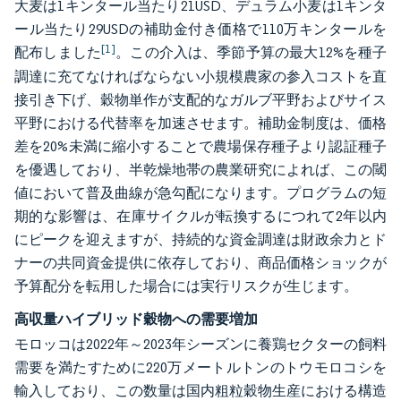
大麦は1キンタール当たり21USD、デュラム小麦は1キンタ
ール当たり29USDの補助金付き価格で110万キンタールを
[1]
配布しました
。この介入は、季節予算の最大12%を種子
調達に充てなければならない小規模農家の参入コストを直
接引き下げ、穀物単作が支配的なガルブ平野およびサイス
平野における代替率を加速させます。補助金制度は、価格
差を20%未満に縮小することで農場保存種子より認証種子
を優遇しており、半乾燥地帯の農業研究によれば、この閾
値において普及曲線が急勾配になります。プログラムの短
期的な影響は、在庫サイクルが転換するにつれて2年以内
にピークを迎えますが、持続的な資金調達は財政余力とド
ナーの共同資金提供に依存しており、商品価格ショックが
予算配分を転用した場合には実行リスクが生じます。
高収量ハイブリッド穀物への需要増加
モロッコは2022年～2023年シーズンに養鶏セクターの飼料
需要を満たすために220万メートルトンのトウモロコシを
輸入しており、この数量は国内粗粒穀物生産における構造