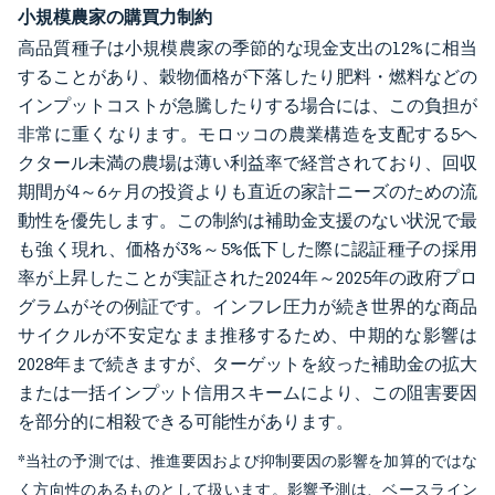
小規模農家の購買力制約
高品質種子は小規模農家の季節的な現金支出の12%に相当
することがあり、穀物価格が下落したり肥料・燃料などの
インプットコストが急騰したりする場合には、この負担が
非常に重くなります。モロッコの農業構造を支配する5ヘ
クタール未満の農場は薄い利益率で経営されており、回収
期間が4～6ヶ月の投資よりも直近の家計ニーズのための流
動性を優先します。この制約は補助金支援のない状況で最
も強く現れ、価格が3%～5%低下した際に認証種子の採用
率が上昇したことが実証された2024年～2025年の政府プロ
グラムがその例証です。インフレ圧力が続き世界的な商品
サイクルが不安定なまま推移するため、中期的な影響は
2028年まで続きますが、ターゲットを絞った補助金の拡大
または一括インプット信用スキームにより、この阻害要因
を部分的に相殺できる可能性があります。
*当社の予測では、推進要因および抑制要因の影響を加算的ではな
く方向性のあるものとして扱います。影響予測は、ベースライン