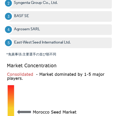
Syngenta Group Co., Ltd.
BASF SE
Agrosem SARL
East-West Seed International Ltd.
*免責事項:主要選手の並び順不同