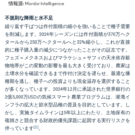
情報源: Mordor Intelligence
不規則な降雨と水不足
繰り返す干ばつは作付面積の縮小を強いることで種子需要
を削減します。2024年シーズンには作付面積が370万ヘク
タールから250万ヘクタールへと32%縮小し、これが直接
的に種子購入量の減少につながったことがその証左です。
フェズ＝メクネスおよびマラケシュ＝サフィの天水依存穀
物地帯がこの変動の影響を最も大きく受けており、農家は
土壌水分を確認できるまで作付け決定を遅らせ、最適な播
種期を逃し、種子への投資よりも現金温存を選択すること
が多くなっています。2024年12月に承認された世界銀行の
2億5,000万USDの気候スマート農業プログラムは、灌漑イ
ンフラの拡大と節水型品種の普及を目的としています。し
かし、実施タイムラインは5年以上にわたり、土地保有の
複雑さと競合する財政的優先課題に起因する実行リスクを
[2]
伴っています
。