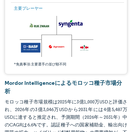
画像 © Mordor Intelligence。再利用にはCC BY 4.0の表示が必要です。
主要プレーヤー
*免責事項:主要選手の並び順不同
Mordor Intelligenceによるモロッコ種子市場分
析
モロッコ種子市場規模は2025年に3億1,000万USDと評価さ
れ、2026年の3億3,046万USDから2031年には4億5,487万
USDに達すると推定され、予測期間（2026年～2031年）中
のCAGRは6.6%です。認証種子への国家補助金、輸出向け