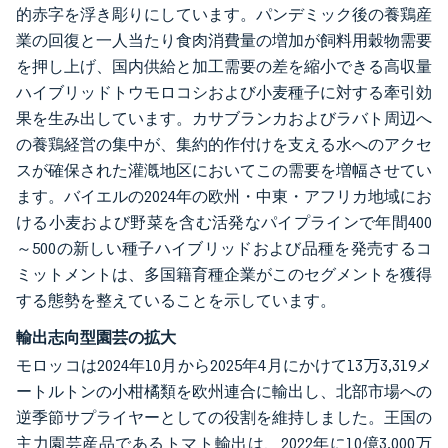
的赤字を浮き彫りにしています。パンデミック後の養鶏産
業の回復と一人当たり食肉消費量の増加が飼料用穀物需要
を押し上げ、国内供給と加工需要の差を縮小できる高収量
ハイブリッドトウモロコシおよび小麦種子に対する牽引効
果を生み出しています。カサブランカおよびラバト周辺へ
の養鶏経営の集中が、集約的作付けを支える水へのアクセ
スが確保された灌漑地区においてこの需要を増幅させてい
ます。バイエルの2024年の欧州・中東・アフリカ地域にお
ける小麦および野菜を含む活発なパイプラインで年間400
～500の新しい種子ハイブリッドおよび品種を発売するコ
ミットメントは、多国籍育種企業がこのセグメントを獲得
する態勢を整えていることを示しています。
輸出志向型園芸の拡大
モロッコは2024年10月から2025年4月にかけて13万3,319メ
ートルトンの小柑橘類を欧州連合に輸出し、北部市場への
逆季節サプライヤーとしての役割を維持しました。王国の
主力園芸産品であるトマト輸出は、2022年に10億3,000万