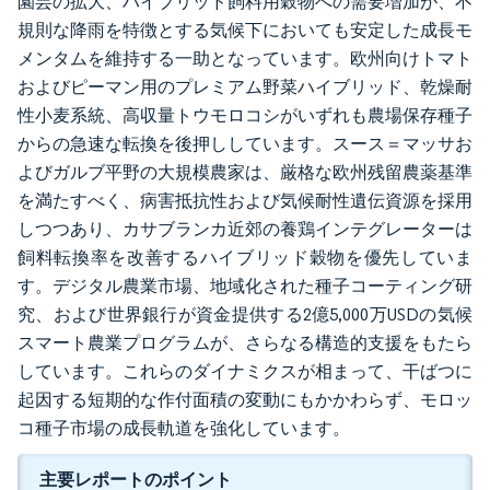
園芸の拡大、ハイブリッド飼料用穀物への需要増加が、不
規則な降雨を特徴とする気候下においても安定した成長モ
メンタムを維持する一助となっています。欧州向けトマト
およびピーマン用のプレミアム野菜ハイブリッド、乾燥耐
性小麦系統、高収量トウモロコシがいずれも農場保存種子
からの急速な転換を後押ししています。スース＝マッサお
よびガルブ平野の大規模農家は、厳格な欧州残留農薬基準
を満たすべく、病害抵抗性および気候耐性遺伝資源を採用
しつつあり、カサブランカ近郊の養鶏インテグレーターは
飼料転換率を改善するハイブリッド穀物を優先していま
す。デジタル農業市場、地域化された種子コーティング研
究、および世界銀行が資金提供する2億5,000万USDの気候
スマート農業プログラムが、さらなる構造的支援をもたら
しています。これらのダイナミクスが相まって、干ばつに
起因する短期的な作付面積の変動にもかかわらず、モロッ
コ種子市場の成長軌道を強化しています。
主要レポートのポイント