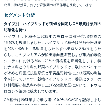
成長、構成効果、および変数間の相互作用を反映しています。
セグメント分析
タイプ別：ハイブリッドが価値を固定しGM形質は規制の
明確化を待つ
ハイブリッド種子は2025年のモロッコ種子市場規模の
45.40%を獲得しました。ハイブリッド種子は開放受粉系統
を20%～40%上回る収量をもたらすヘテロシス効果をもた
らし、このプレミアムが輸出志向型園芸および集約的穀物
システムにおける50%～70%の価格差を正当化します。特
にナス科とウリ科の野菜ハイブリッドは、欧州のバイヤー
が求める病害抵抗性形質と果実品質特性により最高の利益
率を誇っています。穀物ハイブリッドは、養鶏セクターの
飼料需要が普及率を押し上げる灌漑地区において、トウモ
ロコシを筆頭に拡大しています。
GM種子は2031年まで最も速い10.9%のCAGRを記録しまし