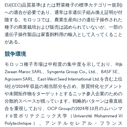
EU(EEC)品質基準(または野菜種子の標準カテゴリー規則)
への適合が必要であり、通常は非遺伝子組み換え証明が付
随する。モロッコでは、農業生産向けの遺伝子操作された
種子の商業栽培および販売は認められていないが、一部の
遺伝子操作製品は家畜飼料用の輸入として入ってくること
がある。
競争環境
モロッコ種子市場は中程度の集中度を示しており、Rijk
Zwaan Maroc SARL、Syngenta Group Co., Ltd.、BASF SE、
Agrosem SARL、East-West Seed International Ltd.を含む上位
5社が2024年収益の相当部分を占め、形質特化セグメント
や未開拓作物をターゲットとするニッチ参入企業のための
分散的スペースが残っています。戦略的パターンは垂直統
合を重視しており、OCP Groupの2024年10月のムハンマ
ド6世ポリテクニック大学（Université Mohammed VI
Polytechnique）、アンテルセレアル・フランス