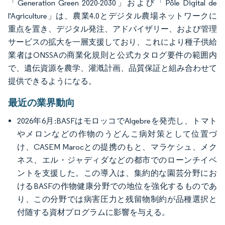
「Generation Green 2020-2030」および「Pôle Digital de
l'Agriculture」は、農業4.0とデジタル農場ネットワークに
重点を置き、デジタル発注、アドバイザリー、および管理
サービスの拡大を一層支援しており、これにより種子供給
業者はONSSAの商業化規則と公式カタログ要件の範囲内
で、遺伝資源を農学、灌漑計画、品質保証と組み合わせて
提供できるようになる。
最近の業界動向
2026年6月:BASFはモロッコでAlgebreを発売し、トマト
やメロンなどの作物のうどんこ病対策として位置づ
け、CASEM Marocとの提携のもと、マラケシュ、メク
ネス、エル・ジャディダなどの都市でのローンチイベ
ントを支援した。この導入は、集約的な園芸分野にお
けるBASFの作物健康分野での地位を強化するものであ
り、この分野では病害圧力と残留物制約が品種選択と
付随する資材プログラムに影響を与える。