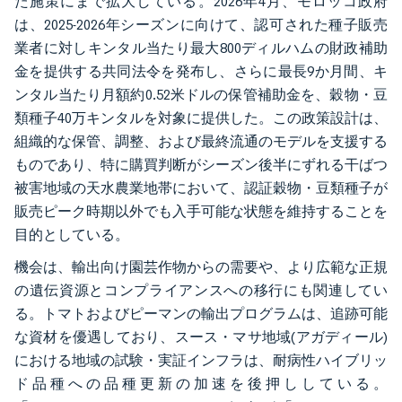
た施策にまで拡大している。2026年4月、モロッコ政府
は、2025-2026年シーズンに向けて、認可された種子販売
業者に対しキンタル当たり最大800ディルハムの財政補助
金を提供する共同法令を発布し、さらに最長9か月間、キ
ンタル当たり月額約0.52米ドルの保管補助金を、穀物・豆
類種子40万キンタルを対象に提供した。この政策設計は、
組織的な保管、調整、および最終流通のモデルを支援する
ものであり、特に購買判断がシーズン後半にずれる干ばつ
被害地域の天水農業地帯において、認証穀物・豆類種子が
販売ピーク時期以外でも入手可能な状態を維持することを
目的としている。
機会は、輸出向け園芸作物からの需要や、より広範な正規
の遺伝資源とコンプライアンスへの移行にも関連してい
る。トマトおよびピーマンの輸出プログラムは、追跡可能
な資材を優遇しており、スース・マサ地域(アガディール)
における地域の試験・実証インフラは、耐病性ハイブリッ
ド品種への品種更新の加速を後押ししている。