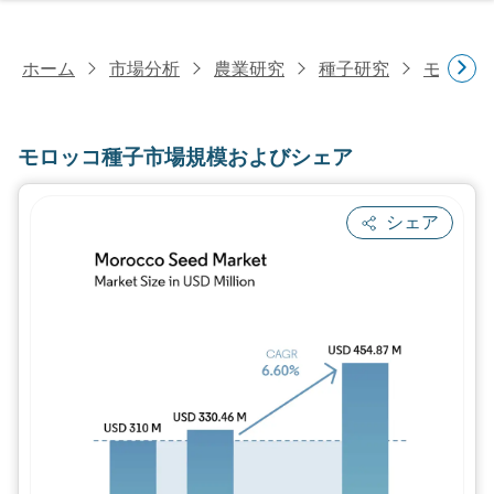
ホーム
市場分析
農業研究
種子研究
モロッコ
モロッコ種子市場規模およびシェア
シェア
画像 © Mordor Intelligence。再利用に