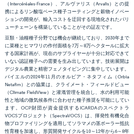
（Intercéréales-France）、アルヴァリス（Arvalis）との提
携によるリン酸塩ベース種子コーティングと穀物イノベー
ションの開発が、輸入コストを迂回する現地化されたバリ
ューチェーンを構築していることがその証左です。
豆類・油糧種子分野では機会が継続しており、2030年まで
に菜種とヒマワリの作付面積を7万～8万ヘクタールに拡大
する国家計画が、現在のサプライヤーが十分に対応できて
いない認証種子への需要を生み出しています。技術展開は
デジタル農業と精密フェノタイピングに集中しています。
バイエルの2024年11月のオルビア・ネタフィム（Orbia
Netafim）との協業は、クライメート・フィールドビュー
（Climate FieldView）と灌漑管理を統合し、水の利用可能
性と地域の微気候条件に合わせた種子推奨を可能にしてい
ます。OCP財団が資金提供するICARDAのスペクトラ
VOCSプロジェクト（SpectraVOCS）は、揮発性有機化合
物プロファイリングを適用してソラマメの茎ボーラー抵抗
性育種を加速し、形質開発サイクルを10～12年から6～8年