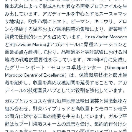
輸出志向によって形成された異なる需要プロファイルを生
み出しています。アガディールを中心とするスース＝マッ
サ地域は、欧州市場にトマト、ピーマン、キュウリ、メロ
ンを供給する温室および露地園芸の集積により、野菜種子
消費で圧倒的シェアを占めています。Enza Zaden Morocco
とRijk Zwaan Marocはアガディールに育種ステーションと
商業拠点を維持しており、品種適応と実証試験における同
地域の戦略的重要性を示しています。2024年6月に完成し
たグリーンポート・モロッコ卓越センター（Greenport
Morocco Centre of Excellence）は、保護栽培技術と節水灌
漑を紹介し、収量を高め収穫期間を延長することで、アガ
ディールの技術普及ハブとしての役割を強化しています。
ガルブとルッコスを含む沿岸地帯は輸出園芸と灌漑穀物を
組み合わせ、野菜ハイブリッドと高収量トウモロコシ種子
の両方に対する二重の需要を生み出しています。ガルブ平
野はセブー川灌漑スキームの恩恵を受け、集約的作付けシ
ステムを支えており、トウモロコシ面積のハイブリッド普