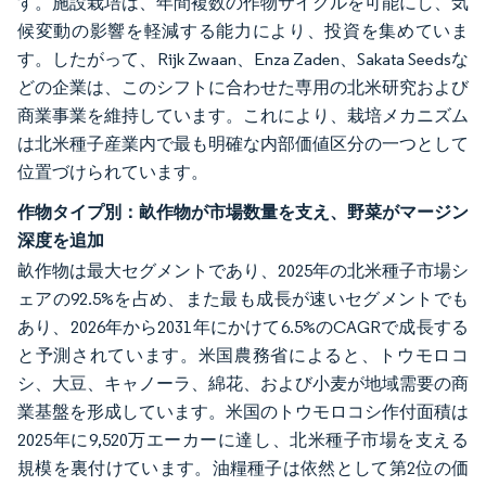
す。施設栽培は、年間複数の作物サイクルを可能にし、気
候変動の影響を軽減する能力により、投資を集めていま
す。したがって、Rijk Zwaan、Enza Zaden、Sakata Seedsな
どの企業は、このシフトに合わせた専用の北米研究および
商業事業を維持しています。これにより、栽培メカニズム
は北米種子産業内で最も明確な内部価値区分の一つとして
位置づけられています。
作物タイプ別：畝作物が市場数量を支え、野菜がマージン
深度を追加
畝作物は最大セグメントであり、2025年の北米種子市場シ
ェアの92.5%を占め、また最も成長が速いセグメントでも
あり、2026年から2031年にかけて6.5%のCAGRで成長する
と予測されています。米国農務省によると、トウモロコ
シ、大豆、キャノーラ、綿花、および小麦が地域需要の商
業基盤を形成しています。米国のトウモロコシ作付面積は
2025年に9,520万エーカーに達し、北米種子市場を支える
規模を裏付けています。油糧種子は依然として第2位の価