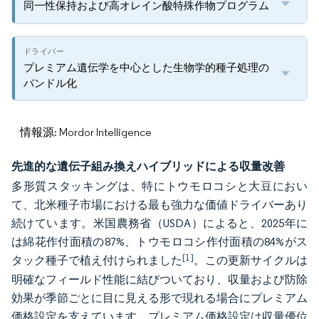
同一性保持および高オレイン酸特殊作物プログラム
プレミアム遺伝学を中心とした生物学的種子処理の
バンドル化
情報源: Mordor Intelligence
先進的な遺伝子組み換えハイブリッドによる収量改善
多形質スタッキングは、特にトウモロコシと大豆におい
て、北米種子市場における最も強力な価値ドライバーあり
続けています。米国農務省（USDA）によると、2025年に
は綿花作付面積の87%、トウモロコシ作付面積の84%がス
[1]
タック種子で植え付けられました
。この更新サイクルは
明確なフィールド性能に結びついており、収量および防除
効果が季節ごとに目に見える形で現れる場合にプレミアム
価格設定を支えています。プレミアム価格設定は収量優位