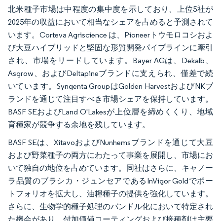
北米種子市場は中程度の集中度を示しており、上位5社が
2025年の収益において相当なシェアを占めると予測されて
います。Corteva Agriscience は、Pioneerトウモロコシおよ
び大豆ハイブリッドと堅固な形質開発パイプラインに牽引
され、市場をリードしています。Bayer AGは、Dekalb、
Asgrow、およびDeltapineブランドに支えられ、僅差で続
いています。Syngenta GroupはGolden HarvestおよびNKブ
ランドを通じて注目すべき市場シェアを保持しています。
BASF SEおよびLand O'Lakesが上位層を締めくくり、地域
育種家が競争する余地を残しています。
BASF SEは、XitavoおよびNunhemsブランドを通じて大豆
および野菜種子の両方にわたって事業を展開し、市場にお
いて独自の地位を占めています。同社はさらに、キャノー
ラ品質のブラシカ・ジュンセアであるInVigor Goldでポー
トフォリオを拡大し、油糧種子の提供を強化しています。
さらに、生物学的種子処理のバンドル化において特定され
た機会があり、付加価値コーティングおよび接種剤は主要