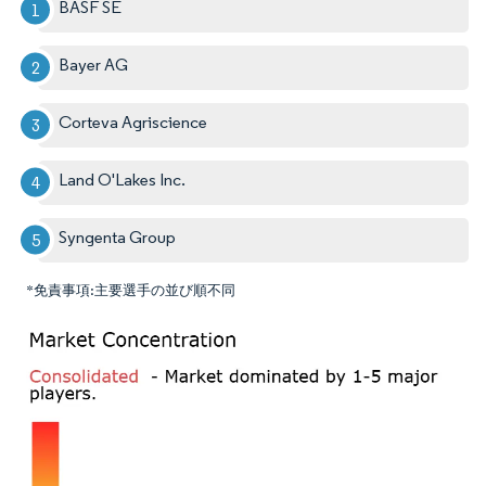
BASF SE
Bayer AG
Corteva Agriscience
Land O'Lakes Inc.
Syngenta Group
*免責事項:主要選手の並び順不同