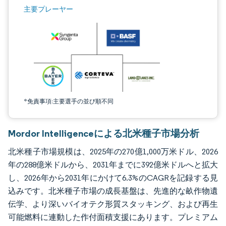
画像 © Mordor Intelligence。再利用にはCC BY 4.0の表示が必要です。
主要プレーヤー
*免責事項:主要選手の並び順不同
Mordor Intelligenceによる北米種子市場分析
北米種子市場規模は、2025年の270億1,000万米ドル、2026
年の288億米ドルから、2031年までに392億米ドルへと拡大
し、2026年から2031年にかけて6.3%のCAGRを記録する見
込みです。北米種子市場の成長基盤は、先進的な畝作物遺
伝学、より深いバイオテク形質スタッキング、および再生
可能燃料に連動した作付面積支援にあります。プレミアム