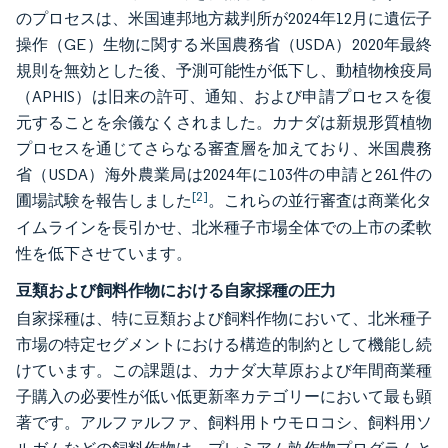
のプロセスは、米国連邦地方裁判所が2024年12月に遺伝子
操作（GE）生物に関する米国農務省（USDA）2020年最終
規則を無効とした後、予測可能性が低下し、動植物検疫局
（APHIS）は旧来の許可、通知、および申請プロセスを復
元することを余儀なくされました。カナダは新規形質植物
プロセスを通じてさらなる審査層を加えており、米国農務
省（USDA）海外農業局は2024年に103件の申請と261件の
[2]
圃場試験を報告しました
。これらの並行審査は商業化タ
イムラインを長引かせ、北米種子市場全体での上市の柔軟
性を低下させています。
豆類および飼料作物における自家採種の圧力
自家採種は、特に豆類および飼料作物において、北米種子
市場の特定セグメントにおける構造的制約として機能し続
けています。この課題は、カナダ大草原および年間商業種
子購入の必要性が低い低更新率カテゴリーにおいて最も顕
著です。アルファルファ、飼料用トウモロコシ、飼料用ソ