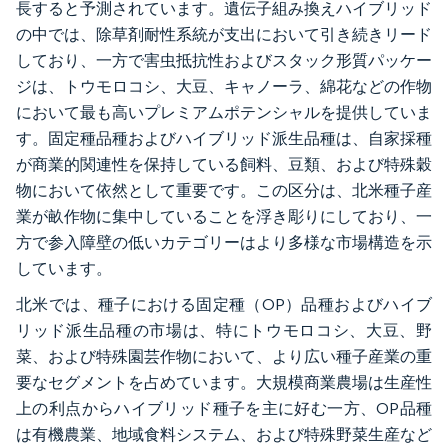
長すると予測されています。遺伝子組み換えハイブリッド
の中では、除草剤耐性系統が支出において引き続きリード
しており、一方で害虫抵抗性およびスタック形質パッケー
ジは、トウモロコシ、大豆、キャノーラ、綿花などの作物
において最も高いプレミアムポテンシャルを提供していま
す。固定種品種およびハイブリッド派生品種は、自家採種
が商業的関連性を保持している飼料、豆類、および特殊穀
物において依然として重要です。この区分は、北米種子産
業が畝作物に集中していることを浮き彫りにしており、一
方で参入障壁の低いカテゴリーはより多様な市場構造を示
しています。
北米では、種子における固定種（OP）品種およびハイブ
リッド派生品種の市場は、特にトウモロコシ、大豆、野
菜、および特殊園芸作物において、より広い種子産業の重
要なセグメントを占めています。大規模商業農場は生産性
上の利点からハイブリッド種子を主に好む一方、OP品種
は有機農業、地域食料システム、および特殊野菜生産など