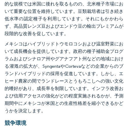
的な規模では米国に後れを取るものの、北米種子市場にお
いて重要な位置を維持しています。豆類栽培者は引き続き
低水準の認定種子を利用しています。それにもかかわら
ず、高品質レンズ豆およびエンドウ豆の輸出プレミアムが
段階的な改善を促しています。
メキシコはハイブリッドトウモロコシおよび温室野菜にお
いて成長機会を提供しています。政府の種子補助金プログ
ラムおよびシナロア州やグアナフアト州などの地域におけ
る灌漑の拡大が、SyngentaやCortevaなどの企業からのブ
ランドハイブリッドの採用を促進しています。しかし、エ
ヒード農家の間でランドレースとうもろこしへの強い文化
的嗜好があり、成長率を制限しています。インフラ改善お
よび信用アクセスの強化がどの程度実施されるかが、予測
期間中にメキシコが米国との生産性格差を縮小できるかど
うかを決定します。
競争環境