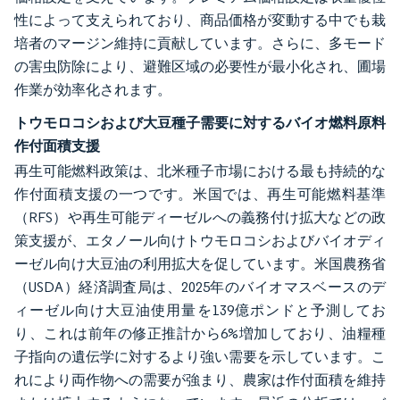
性によって支えられており、商品価格が変動する中でも栽
培者のマージン維持に貢献しています。さらに、多モード
の害虫防除により、避難区域の必要性が最小化され、圃場
作業が効率化されます。
トウモロコシおよび大豆種子需要に対するバイオ燃料原料
作付面積支援
再生可能燃料政策は、北米種子市場における最も持続的な
作付面積支援の一つです。米国では、再生可能燃料基準
（RFS）や再生可能ディーゼルへの義務付け拡大などの政
策支援が、エタノール向けトウモロコシおよびバイオディ
ーゼル向け大豆油の利用拡大を促しています。米国農務省
（USDA）経済調査局は、2025年のバイオマスベースのデ
ィーゼル向け大豆油使用量を139億ポンドと予測してお
り、これは前年の修正推計から6%増加しており、油糧種
子指向の遺伝学に対するより強い需要を示しています。こ
れにより両作物への需要が強まり、農家は作付面積を維持