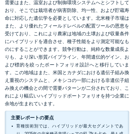
需要はまた、温室および制御環境システムへとシフトして
おり、そこでは栽培者が病害防除、均一性、および貯蔵寿
命に対応した遺伝学を必要としています。北米種子市場は
また、より優れたフィールドレベルの配置ツールの恩恵を
受けており、これにより農家は地域の土壌および収量条件
にハイブリッドを適合させ、種子性能をより測定可能なも
のにすることができます。競争行動は、純粋な数量成長よ
りも、より深い形質パイプライン、年間遺伝的ゲイン、お
よび標的を絞ったポートフォリオ設計へと移行していま
す。この地域はまた、米国とカナダにおける遺伝子組み換
え重視のシステムと、メキシコの一部における非遺伝子組
み換えの機会との間で需要パターンが二分されており、こ
れにより幅広いハイブリッドポートフォリオを持つ企業に
余地が生まれています。
主要レポートの要点
育種技術別では、ハイブリッドが最大セグメントであ
り、2025年の北米種子市場シェアの81.7%を占め、最も成