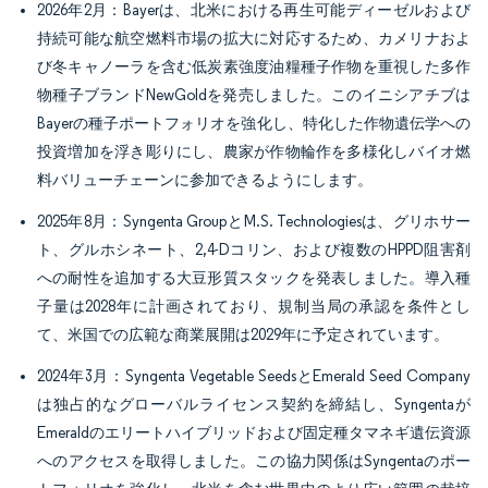
2026年2月：Bayerは、北米における再生可能ディーゼルおよび
持続可能な航空燃料市場の拡大に対応するため、カメリナおよ
び冬キャノーラを含む低炭素強度油糧種子作物を重視した多作
物種子ブランドNewGoldを発売しました。このイニシアチブは
Bayerの種子ポートフォリオを強化し、特化した作物遺伝学への
投資増加を浮き彫りにし、農家が作物輪作を多様化しバイオ燃
料バリューチェーンに参加できるようにします。
2025年8月：Syngenta GroupとM.S. Technologiesは、グリホサー
ト、グルホシネート、2,4-Dコリン、および複数のHPPD阻害剤
への耐性を追加する大豆形質スタックを発表しました。導入種
子量は2028年に計画されており、規制当局の承認を条件とし
て、米国での広範な商業展開は2029年に予定されています。
2024年3月：Syngenta Vegetable SeedsとEmerald Seed Company
は独占的なグローバルライセンス契約を締結し、Syngentaが
Emeraldのエリートハイブリッドおよび固定種タマネギ遺伝資源
へのアクセスを取得しました。この協力関係はSyngentaのポー