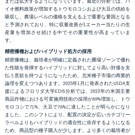
または拡大するようになっています。最近の分析では、バ
イオ燃料政策が増加するトウモロコシおよび大豆の供給を
吸収し、農場レベルの価格を支える上で重要な要因となる
と予測されており、特に収量改善が1エーカー当たりの生
産量を増加させ続ける中でその重要性が高まっていま
す。
精密播種およびハイブリッド処方の採用
精密播種は、栽培者が明確に定義された圃場ゾーンで優れ
た性能を発揮するハイブリッドに対してより高い対価を支
払う意欲を持つようになったため、北米種子市場の商業的
論理を変えつつあります。2025年1月に発表されたUSDA支
援によるフロリダ大学EDIS分析では、2023年の米国主要
商品作物における可変施用技術の採用が69%増加し、トウ
モロコシで71%、大豆で76%に達したことが明らかになり
ました。このシフトにより、配置の決定が広いカテゴリー
ラベルよりもハイブリッドの適合性に依存するようになる
ため、商品型の種子購入が少します。より多くの栽培者が