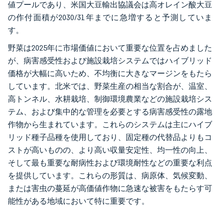
値プールであり、米国大豆輸出協議会は高オレイン酸大豆
の作付面積が2030/31年までに急増すると予測していま
す。
野菜は2025年に市場価値において重要な位置を占めました
が、病害感受性および施設栽培システムではハイブリッド
価格が大幅に高いため、不均衡に大きなマージンをもたら
しています。北米では、野菜生産の相当な割合が、温室、
高トンネル、水耕栽培、制御環境農業などの施設栽培シス
テム、および集中的な管理を必要とする病害感受性の露地
作物から生まれています。これらのシステムは主にハイブ
リッド種子品種を使用しており、固定種の代替品よりもコ
ストが高いものの、より高い収量安定性、均一性の向上、
そして最も重要な耐病性および環境耐性などの重要な利点
を提供しています。これらの形質は、病原体、気候変動、
または害虫の蔓延が高価値作物に急速な被害をもたらす可
能性がある地域において特に重要です。