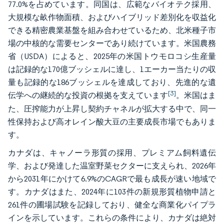
77.0%を占めています。同国は、広範なバイオテク採用、
大規模な畝作物面積、およびハイブリッド差別化を収益化
できる精密農業基盤を組み合わせているため、北米種子市
場の中核的な需要センターであり続けています。米国農務
省（USDA）によると、2025年の米国トウモロコシ生産量
は記録的な170億ブッシェルに達し、1エーカー当たりの収
量も記録的な186ブッシェルを達成しており、先進的な遺
[3]
伝学への継続的な投資の根拠を支えています
。米国はま
た、圧搾能力が上昇し契約チャネルが拡大する中で、同一
性保持および高オレイン酸大豆の主要成長市場でもありま
す。
カナダは、キャノーラ形質の採用、プレミアム飼料遺伝
学、および発達した温室野菜セクターに支えられ、2026年
から2031年にかけて6.9%のCAGRで最も成長が速い地域で
す。カナダはまた、2024年に103件の新規形質植物申請と
261件の圃場試験を記録しており、健全な商業化パイプラ
インを示しています。これらの条件により、カナダは絶対