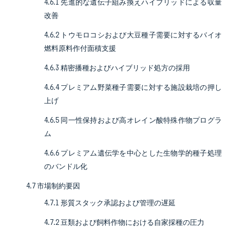
4.6.1 先進的な遺伝子組み換えハイブリッドによる収量
改善
4.6.2 トウモロコシおよび大豆種子需要に対するバイオ
燃料原料作付面積支援
4.6.3 精密播種およびハイブリッド処方の採用
4.6.4 プレミアム野菜種子需要に対する施設栽培の押し
上げ
4.6.5 同一性保持および高オレイン酸特殊作物プログラ
ム
4.6.6 プレミアム遺伝学を中心とした生物学的種子処理
のバンドル化
4.7 市場制約要因
4.7.1 形質スタック承認および管理の遅延
4.7.2 豆類および飼料作物における自家採種の圧力