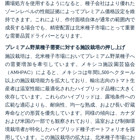
圃場処方を使用するようになると、種子会社はより優れた
ゾーンレベルの性能証拠によってプレミアム価格設定を維
持できます。これにより、作付面積自体が通常の範囲内で
成長する場合でも、精密配置は北米種子市場にとって重要
な需要品質ドライバーとなります。
プレミアム野菜種子需要に対する施設栽培の押し上げ
施設栽培は、北米種子市場においてプレミアム野菜種子へ
の需要増加を牽引しています。メキシコ施設園芸協会
（AMHPAC）によると、メキシコは年間1,500ヘクタール
以上の施設栽培能力を拡大しており、輸出志向のトマト生
産者は温室性能に最適化されたハイブリッド品種に大きく
依存しています。これらのハイブリッドは、露地条件への
広範な適応よりも、耐病性、均一な熟成、および長い貯蔵
寿命などの形質を優先しています。同様の傾向は、カナダ
および米国の一部でも観察されており、温室および制御環
境栽培者が特化したハイブリッド種子ポートフォリオを採
用しています。この施設栽培の拡大は、北米種子市場にお