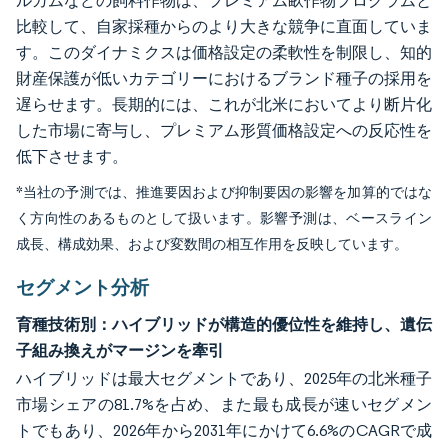
ルガムなどの飼料作物は、プレミアム畝作物プログラムと
比較して、自家採種からのより大きな競争に直面していま
す。このダイナミクスは価格設定の柔軟性を制限し、知的
財産保護が低いカテゴリーにおけるブランド種子の採用を
遅らせます。長期的には、これが北米においてより断片化
した市場に寄与し、プレミアム形質価格設定への反応性を
低下させます。
*当社の予測では、推進要因および抑制要因の影響を加算的ではな
く方向性のあるものとして扱います。影響予測は、ベースライン
成長、構成効果、および変数間の相互作用を反映しています。
セグメント分析
育種技術別：ハイブリッドが構造的優位性を維持し、遺伝
子組み換えがマージンを牽引
ハイブリッドは最大セグメントであり、2025年の北米種子
市場シェアの81.7%を占め、また最も成長が速いセグメン
トでもあり、2026年から2031年にかけて6.6%のCAGRで成