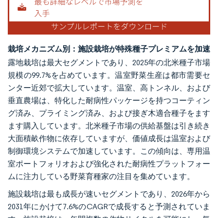
栽培メカニズム別：施設栽培が特殊種子プレミアムを加速
露地栽培は最大セグメントであり、2025年の北米種子市場
規模の99.7%を占めています。温室野菜生産は都市需要セ
ンター近郊で拡大しています。温室、高トンネル、および
垂直農場は、特化した耐病性パッケージを持つコーティン
グ済み、プライミング済み、および接ぎ木適合種子をます
ます購入しています。北米種子市場の供給基盤は引き続き
大面積畝作物に依存していますが、価値成長は温室および
制御環境システムで加速しています。この傾向は、専用温
室ポートフォリオおよび強化された耐病性プラットフォー
ムに注力している野菜育種家の注目を集めています。
施設栽培は最も成長が速いセグメントであり、2026年から
2031年にかけて7.6%のCAGRで成長すると予測されていま