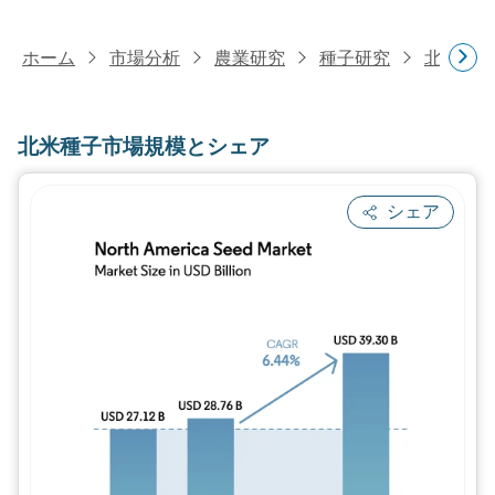
ホーム
市場分析
農業研究
種子研究
北米種子
北米種子市場規模とシェア
シェア
画像 © Mordor Intelligence。再利用に