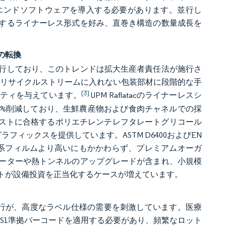
エンドソフトウェアを導入する必要があります。並行し
するライナーレス形式を好み、直巻き構造の数量成長を
の転換
行しており、このトレンドは拡大生産者責任法が施行さ
れたリサイクルストリームに入れない包装部材に段階的な手
[3]
ティを与えています。
UPM Raflatacのライナーレスシ
0%削減しており、生鮮農産物および食肉チャネルでの採
テストに合格するポリエチレンテレフタレートグリコール
ィックスを提供しています。ASTM D6400およびEN
石油系フィルムより高いにもかかわらず、プレミアムオーガ
ーターや熱トンネルのアップグレードが含まれ、小規模
トが設備投資を正当化するケースが増えています。
全施行が、高度なラベル仕様の需要を刺激しています。医療
GS1準拠バーコードを適用する必要があり、頻繁なロット