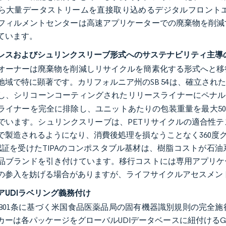
ら大量データストリームを直接取り込めるデジタルフロント
フィルメントセンターは高速アプリケーターでの廃棄物を削減
ています。
レスおよびシュリンクスリーブ形式へのサステナビリティ主導
オーナーは廃棄物を削減しリサイクルを簡素化する形式へと移
地域で特に顕著です。カリフォルニア州のSB 54は、確立さ
し、シリコーンコーティングされたリリースライナーにペナル
ライナーを完全に排除し、ユニットあたりの包装重量を最大5
でいます。シュリンクスリーブは、PETリサイクルの適合性
で製造されるようになり、消費後処理を損なうことなく360度グラフ
2の認証を受けたTIPAのコンポスタブル基材は、樹脂コストが
品ブランドを引き付けています。移行コストには専用アプリケ
の参入を妨げる場合がありますが、ライフサイクルアセスメン
アUDIラベリング義務付け
FR第801条に基づく米国食品医薬品局の固有機器識別規則の完
カーは各パッケージをグローバルUDIデータベースに紐付ける