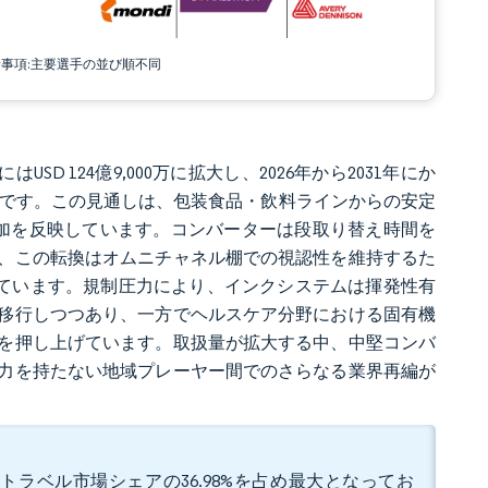
責事項:主要選手の並び順不同
はUSD 124億9,000万に拡大し、2026年から2031年にか
達する見込みです。この見通しは、包装食品・飲料ラインからの安定
加を反映しています。コンバーターは段取り替え時間を
、この転換はオムニチャネル棚での視認性を維持するた
れています。規制圧力により、インクシステムは揮発性有
移行しつつあり、一方でヘルスケア分野における固有機
を押し上げています。取扱量が拡大する中、中堅コンバ
力を持たない地域プレーヤー間でのさらなる業界再編が
トラベル市場シェアの36.98%を占め最大となってお