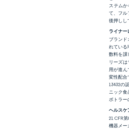
ステムか
て、フル
後押しし
ライナー
ブランド
れている
数料を課
リーズは
用が進ん
変性配合
1343
ニック食
ボトラー
ヘルスケ
21 C
機器メー