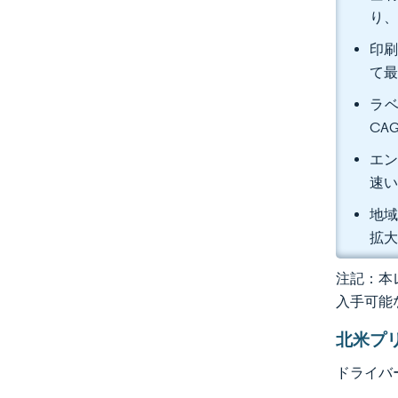
り、
印刷
て最
ラベ
CA
エン
速い
地域
拡
注記：本レ
入手可能
北米プ
ドライバ