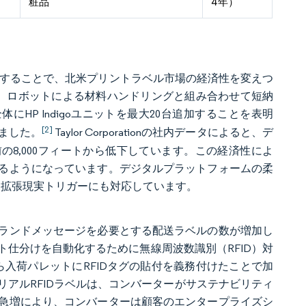
粧品
4年）
能にすることで、北米プリントラベル市場の経済性を変えつ
プレスを導入し、ロボットによる材料ハンドリングと組み合わせて短納
ク全体にHP Indigoユニットを最大20台追加することを表明
[2]
ました。
Taylor Corporationの社内データによると、デ
前の8,000フィートから低下しています。この経済性によ
きるようになっています。デジタルプラットフォームの柔
、拡張現実トリガーにも対応しています。
ランドメッセージを必要とする配送ラベルの数が増加し
仕分けを自動化するために無線周波数識別（RFID）対
から入荷パレットにRFIDタグの貼付を義務付けたことで加
モノマテリアルRFIDラベルは、コンバーターがサステナビリティ
急増により、コンバーターは顧客のエンタープライズシ