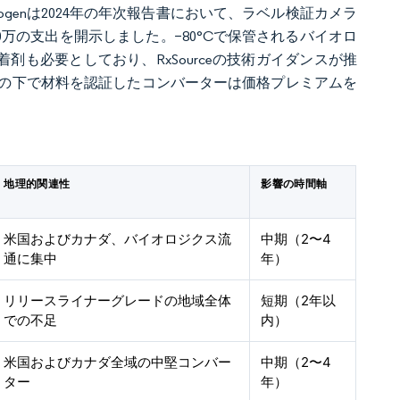
genは2024年の年次報告書において、ラベル検証カメラ
0万の支出を開示しました。−80°Cで保管されるバイオロ
剤も必要としており、RxSourceの技術ガイダンスが推
の下で材料を認証したコンバーターは価格プレミアムを
地理的関連性
影響の時間軸
米国およびカナダ、バイオロジクス流
中期（2〜4
通に集中
年）
リリースライナーグレードの地域全体
短期（2年以
での不足
内）
米国およびカナダ全域の中堅コンバー
中期（2〜4
ター
年）