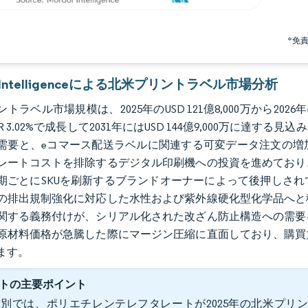
*免
r Intelligenceによる北米プリントラベル市場分析
トラベル市場規模は、2025年のUSD 121億8,000万から2026年に
R 3.02%で成長して2031年にはUSD 144億9,000万に
需要と、eコマース配送ラベルに関連する可変データ注文の増
レートコストを排除するデジタル印刷機への投資を進めており
期ごとにSKUを刷新するブランドオーナーによって後押しさ
の排出規制強化に対応した水性および紫外線硬化型化学品へと
関する義務付けが、シリアル化された改ざん防止構造への需要
原材料価格が急騰した際にマージン圧縮に直面しており、購買
ます。
トの主要ポイント
別では、ポリエチレンテレフタレートが2025年の北米プリン