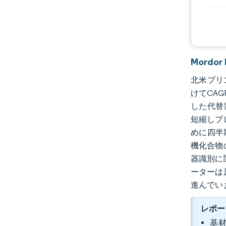
Mordo
北米プリン
けてCAG
した代替
短縮しプ
めに四半
機化合物
器識別に
ーターは
進んでい
レポー
基材