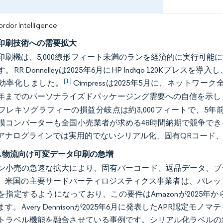
or Intelligence
印刷技術への需要拡大
印刷機は、5,000線形フィート未満のランを経済的に実行可
。RR Donnelleyは2025年6月にHP Indigo 120K
[1]
効率化しました。
Cimpressは2025年5月に、ネットワー
27年までのパーソナライズドパッケージング需要への自信を示し
フレキソグラフィーの損益分岐点は約3,000フィートで、5年
模コンバーターも全国小売業者が求める48時間納期で競争で
アナログラインでは実用的でないシリアル化、固有QRコード
ス物流向け可変データ印刷の急増
ン小売の急速な拡大により、固有バーコード、返品データ、ブ
。米国の主要サードパーティロジスティクス事業者は、パレット
を指定するようになっており、この要件はAmazonが2025年
す。Avery Dennisonが2025年6月に発表したAPR認定
トラベル機能を融合させている事例です。シリアル化ラベルの