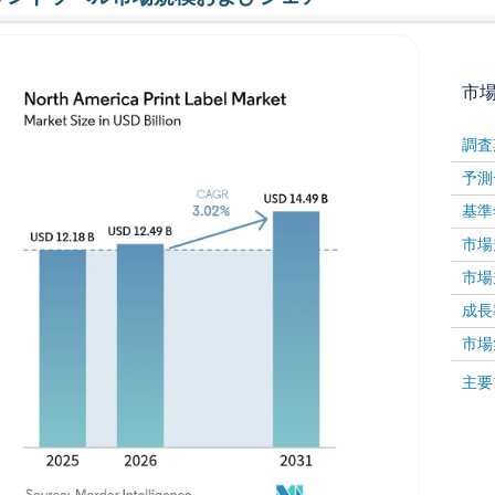
市
調査
予測
基準
市場規
市場規
成長率 
画像 © Mordor Intelligence。再利用にはCC BY 4
市場
画像 ©
主要