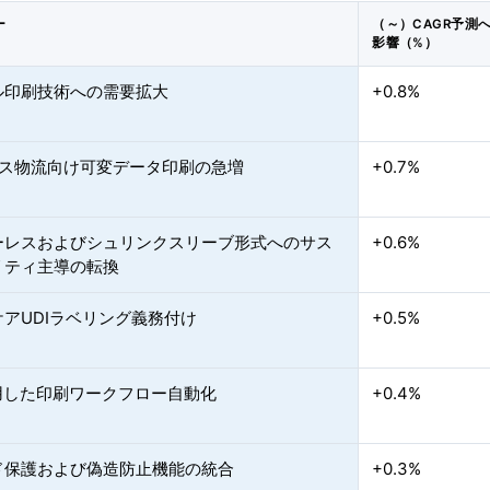
ー
（～）CAGR予測
影響（%）
ル印刷技術への需要拡大
+0.8%
ース物流向け可変データ印刷の急増
+0.7%
ーレスおよびシュリンクスリーブ形式へのサス
+0.6%
リティ主導の転換
アUDIラベリング義務付け
+0.5%
活用した印刷ワークフロー自動化
+0.4%
ド保護および偽造防止機能の統合
+0.3%