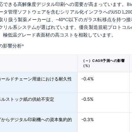
応できる高解像度デジタル印刷への需要が高まっています。Bio
ータ管理ソフトウェアを含むシリアル化インフラへのUSD 1,20
取り扱う製薬メーカーは、−40°C以下のガラス転移点を持つ接着
クリル系システムが選ばれています。優良製造規範プロトコル
、極低温グレード表面材の高コストを相殺しています。
の影響分析
*
（～）CAGR予測への影響
（%）
コールドチェーン用途における耐久性
-0.4%
ベルストック紙の供給不安定
-0.5%
グからデジタル印刷機への資本集約的
-0.3%