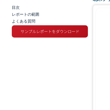
目次
市場規模とシェア
レポートの範囲
よくある質問
市場分析
トレンドとインサイト
セグメント分析
地理分析
競争環境
主要プレーヤー
業界の動向