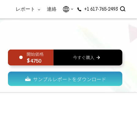
レポート
連絡
+1 617-765-2493
4750