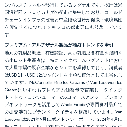
ンパルスチャネルへ移行しているシグナルです。採用は米
国沿岸部メトロとカナダの都市に集中しており、コールド
チェーンインフラの改善と中産階級世帯が健康・環境属性
を優先するにつれてメキシコの都市部にも波及していま
す。
プレミアム・アルチザナル製品が嗜好トレンドを牽引
地元の乳製品調達、有機認証、高い乳脂肪含有量を強調す
る小ロット生産者は、特にテイクホームセグメントにおい
て大量市場の既存企業からシェアを獲得しており、消費者
はUSD 11～USD 12のパイントを手頃な贅沢として正当化し
ています。McConnell's Fine Ice CreamsとVan Leeuwen Ice
Creamはいずれもプレミアム価格帯で営業し、ダイレク
ト・トゥ・コンシューマーのeコマースとスクープショッ
プネットワークを活用してWhole Foodsや専門食料品店で
の棚交渉前にブランドエクイティを構築しています。Van
Leeuwenは2024年9月にボストンシーポート、2024年4月に
チェスナットヒル、2025年にハーバードスクエアとバック