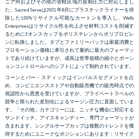
ニア州およびその他の管轄区域の規制圧力に対応しまし
た。Sacred Serveは2021年8月にプラスチックライナーを排
除した100%リサイクル可能なカートンを導入し、Wells
Enterprisesはリサイクル性を向上させ材料コストを削減す
るために3オンスカップをポリスチレンからポリプロピレ
ンに転換しました。タブとファミリーパックは家庭消費と
プロモーション価格に牽引されて量的に最大のフォーマッ
トであり続けていますが、成長は世帯規模の縮小とポーシ
ョンコントロールへのシフトによって制約されています。
コーンとバー・スティックはインパルスセグメントを占
め、コンビニエンスストアや自動販売機での販売時点での
視認性から恩恵を受けていますが、プライベートラベルの
競争と限られた差別化によるマージン圧力に直面していま
す。「その他」カテゴリーには、ニッチな機会に対応する
サンドイッチ、アイスキャンディー、専門フォーマットが
含まれます。シングルサーブカップは複数のトレンドを獲
得するためにユニークなポジションにあります：リサイク