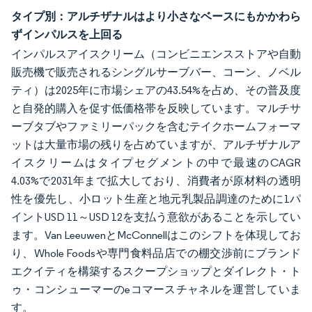
タイプ別：アルチザナルはより小さなベースにもかかわら
ずインパルスを上回る
インパルスアイスクリーム（コンビニエンスストアや自動
販売機で販売されるシングルサーブバー、コーン、ノベル
ティ）は2025年に市場シェアの43.54%を占め、その普及度
と自発的購入を促す低価格帯を反映しています。マルチサ
ーブタブやファミリーパックを含むテイクホームフォーマ
ットは大量市場の残りを占めていますが、アルチザナルア
イスクリームはタイプセグメントの中で最速のCAGR
4.03%で2031年まで拡大しており、消費者が原材料の透明
性を優先し、小ロット生産と地元乳製品調達のために1パ
イントUSD 11～USD 12を支払う意欲があることを示してい
ます。Van LeeuwenとMcConnellはこのシフトを体現してお
り、Whole Foodsや専門食料品店での棚交渉前にブランド
エクイティを構築するスクープショップとダイレクト・ト
ゥ・コンシューマーのeコマースチャネルを運営していま
す。