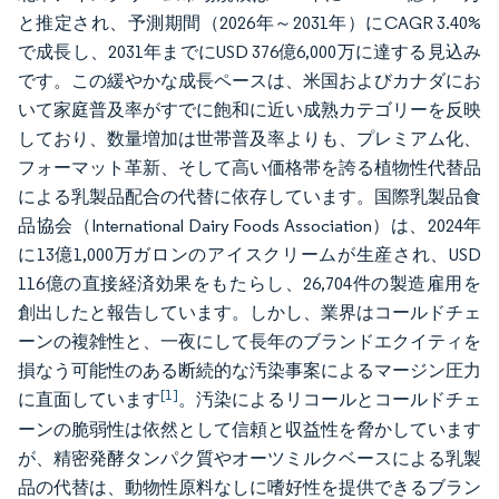
と推定され、予測期間（2026年～2031年）にCAGR 3.40%
で成長し、2031年までにUSD 376億6,000万に達する見込み
です。この緩やかな成長ペースは、米国およびカナダにお
いて家庭普及率がすでに飽和に近い成熟カテゴリーを反映
しており、数量増加は世帯普及率よりも、プレミアム化、
フォーマット革新、そして高い価格帯を誇る植物性代替品
による乳製品配合の代替に依存しています。国際乳製品食
品協会（International Dairy Foods Association）は、2024年
に13億1,000万ガロンのアイスクリームが生産され、USD
116億の直接経済効果をもたらし、26,704件の製造雇用を
創出したと報告しています。しかし、業界はコールドチェ
ーンの複雑性と、一夜にして長年のブランドエクイティを
損なう可能性のある断続的な汚染事案によるマージン圧力
[1]
に直面しています
。汚染によるリコールとコールドチェ
ーンの脆弱性は依然として信頼と収益性を脅かしています
が、精密発酵タンパク質やオーツミルクベースによる乳製
品の代替は、動物性原料なしに嗜好性を提供できるブラン