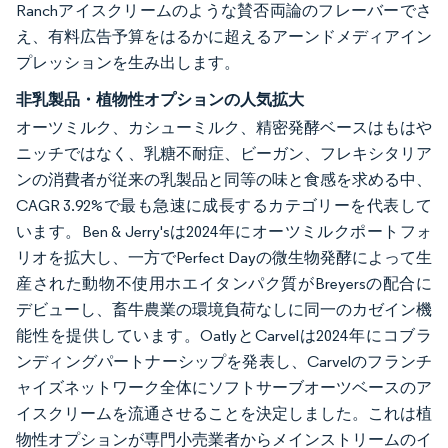
Ranchアイスクリームのような賛否両論のフレーバーでさ
え、有料広告予算をはるかに超えるアーンドメディアイン
プレッションを生み出します。
非乳製品・植物性オプションの人気拡大
オーツミルク、カシューミルク、精密発酵ベースはもはや
ニッチではなく、乳糖不耐症、ビーガン、フレキシタリア
ンの消費者が従来の乳製品と同等の味と食感を求める中、
CAGR 3.92%で最も急速に成長するカテゴリーを代表して
います。Ben & Jerry'sは2024年にオーツミルクポートフォ
リオを拡大し、一方でPerfect Dayの微生物発酵によって生
産された動物不使用ホエイタンパク質がBreyersの配合に
デビューし、畜牛農業の環境負荷なしに同一のカゼイン機
能性を提供しています。OatlyとCarvelは2024年にコブラ
ンディングパートナーシップを発表し、Carvelのフランチ
ャイズネットワーク全体にソフトサーブオーツベースのア
イスクリームを流通させることを決定しました。これは植
物性オプションが専門小売業者からメインストリームのイ