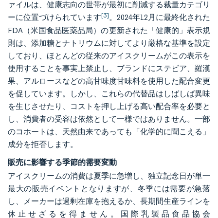
ァイルは、健康志向の世帯が最初に削減する裁量カテゴリ
[3]
ーに位置づけられています
。2024年12月に最終化された
FDA（米国食品医薬品局）の更新された「健康的」表示規
則は、添加糖とナトリウムに対してより厳格な基準を設定
しており、ほとんどの従来のアイスクリームがこの表示を
使用することを事実上禁止し、ブランドにステビア、羅漢
果、アルロースなどの高甘味度甘味料を使用した配合変更
を促しています。しかし、これらの代替品はしばしば異味
を生じさせたり、コストを押し上げる高い配合率を必要と
し、消費者の受容は依然として一様ではありません。一部
のコホートは、天然由来であっても「化学的に聞こえる」
成分を拒否します。
販売に影響する季節的需要変動
アイスクリームの消費は夏季に急増し、独立記念日が単一
最大の販売イベントとなりますが、冬季には需要が急落
し、メーカーは過剰在庫を抱えるか、長期間生産ラインを
休止せざるを得ません。国際乳製品食品協会