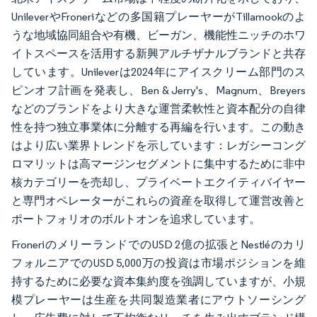
UnileverやFroneriなどの多国籍プレーヤーがTillamookのよ
うな地域協同組合や有機、ビーガン、機能性ニッチのホワ
イトスペースを活用する新興アルチザナルブランドと共存
しています。Unileverは2024年にアイスクリーム部門のス
ピンオフ計画を発表し、Ben & Jerry's、Magnum、Breyers
などのブランドをより大きな運営柔軟性と資本配分の自律
性を持つ独立事業体に分離する再編を行います。この動き
はより広い業界トレンドを示しています：レガシーコング
ロマリットは高マージンセグメントに集中するために非中
核カテゴリーを売却し、プライベートエクイティバイヤー
と専門オペレーターがこれらの資産を取得して運営改善と
ポートフォリオのボルトオンを追求しています。
FroneriのメリーランドでのUSD 2億の拡張とNestléのカリ
フォルニアでのUSD 5,000万の投資は市場ポジションを維
持するために必要な資本集約度を強調していますが、小規
模プレーヤーは生産を共同製造業者にアウトソーシング