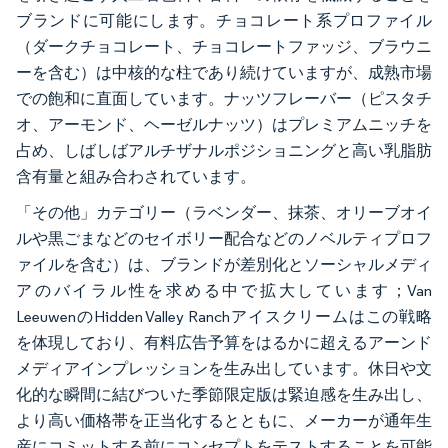
ブランドに可能にします。チョコレート系プロファイル
（ダークチョコレート、チョコレートファッジ、ブラウニ
ーを含む）は中核的な柱であり続けていますが、成熟市場
での飽和に直面しています。ナッツフレーバー（ピスタチ
オ、アーモンド、ヘーゼルナッツ）はプレミアムニッチを
占め、しばしばアルチザナルポジショニングと高い乳脂肪
含有量と組み合わされています。
「その他」カテゴリー（ラベンダー、抹茶、オリーブオイ
ルや黒ごまなどのセイボリー配合などのノベルティプロフ
ァイルを含む）は、ブランドが差別化とソーシャルメディ
アのバイラル性を求める中で拡大しています；Van
LeeuwenのHidden Valley Ranchアイスクリームはこの戦略
を体現しており、有料広告予算をはるかに超えるアーンド
メディアインプレッションを生み出しています。休日や文
化的な瞬間に結びついた季節限定版は緊迫感を生み出し、
より高い価格帯を正当化するとともに、メーカーが通年生
産にコミットする前にコンセプトをテストすることを可能