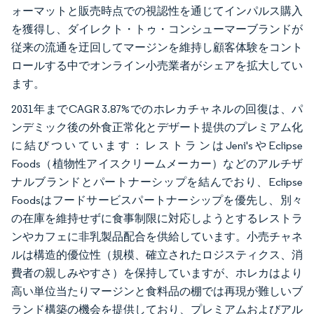
ォーマットと販売時点での視認性を通じてインパルス購入
を獲得し、ダイレクト・トゥ・コンシューマーブランドが
従来の流通を迂回してマージンを維持し顧客体験をコント
ロールする中でオンライン小売業者がシェアを拡大してい
ます。
2031年までCAGR 3.87%でのホレカチャネルの回復は、パ
ンデミック後の外食正常化とデザート提供のプレミアム化
に結びついています：レストランはJeni'sやEclipse
Foods（植物性アイスクリームメーカー）などのアルチザ
ナルブランドとパートナーシップを結んでおり、Eclipse
Foodsはフードサービスパートナーシップを優先し、別々
の在庫を維持せずに食事制限に対応しようとするレストラ
ンやカフェに非乳製品配合を供給しています。小売チャネ
ルは構造的優位性（規模、確立されたロジスティクス、消
費者の親しみやすさ）を保持していますが、ホレカはより
高い単位当たりマージンと食料品の棚では再現が難しいブ
ランド構築の機会を提供しており、プレミアムおよびアル