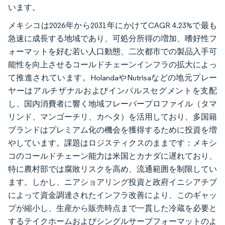
います。
メキシコは2026年から2031年にかけてCAGR 4.23%で最も
急速に成長する地域であり、可処分所得の増加、嗜好性フ
ォーマットを好む若い人口動態、二次都市での製品入手可
能性を向上させるコールドチェーンインフラの拡大によっ
て推進されています。HolandaやNutrisaなどの地元プレー
ヤーはアルチザナルおよびインパルスセグメントを支配
し、国内消費者に響く地域フレーバープロファイル（タマ
リンド、マンゴーチリ、カヘタ）を活用しており、多国籍
ブランドはプレミアム化の機会を獲得するために投資を増
やしています。課題はロジスティクスのままです：メキシ
コのコールドチェーン能力は米国とカナダに遅れており、
特に農村部では腐敗リスクを高め、流通範囲を制限してい
ます。しかし、ニアショアリング投資と政府イニシアチブ
によって資金調達されたインフラ改善により、このギャッ
プが縮小し、生産から販売時点まで一貫した冷蔵を必要と
するテイクホームおよびシングルサーブフォーマットのよ