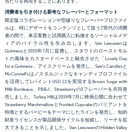
当たりを再現することにあります。
消費者を引き付ける新奇なフレーバーとフォーマット
限定版コラボレーションや型破りなフレーバープロファイ
ルは、特にデザートをコンテンツとして扱うZ世代の消費
者の間で、来店客数と試用購入に転換するソーシャルメデ
ィアのバイラル性を生み出します。Van Leeuwenは
Guinnessと2025年7月に提携し、スタウトのローストモル
トの風味をカスタードベースと融合させた「Lovely Day
for a Guinness」アイスクリームを発売し、See's Candiesと
McConnell'sはノスタルジックなキャンディプロファイル
を活用して1パイントUSD 12を実現するBrown Sugar with
Milk Bordeaux、PB&J、Strawberryの3フレーバーを共同発
売しました。Turkey Hillは2024年7月に映画公開に合わせて
Strawberry MarshmallowとFrosted Cupcakeのバリアントを
特徴とするバービーをテーマにしたラインを発売し、知的
財産ライセンスが製品開発サイクルを短縮し、リーチを拡
大できることを示しました。Van LeeuwenのHidden Valley