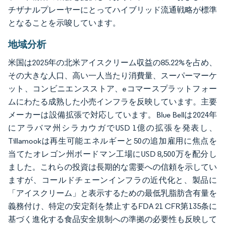
チザナルプレーヤーにとってハイブリッド流通戦略が標準
となることを示唆しています。
地域分析
米国は2025年の北米アイスクリーム収益の85.22%を占め、
その大きな人口、高い一人当たり消費量、スーパーマーケ
ット、コンビニエンスストア、eコマースプラットフォー
ムにわたる成熟した小売インフラを反映しています。主要
メーカーは設備拡張で対応しています。Blue Bellは2024年
にアラバマ州シラカウガでUSD 1億の拡張を発表し、
Tillamookは再生可能エネルギーと50の追加雇用に焦点を
当てたオレゴン州ボードマン工場にUSD 8,500万を配分し
ました。これらの投資は長期的な需要への信頼を示してい
ますが、コールドチェーンインフラの近代化と、製品に
「アイスクリーム」と表示するための最低乳脂肪含有量を
義務付け、特定の安定剤を禁止するFDA 21 CFR第135条に
基づく進化する食品安全規制への準拠の必要性も反映して