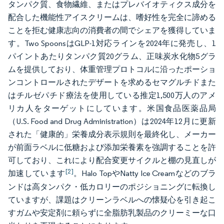
タンパク質、食物繊維、またはプレバイオティクス成分を
配合した機能性アイスクリームは、嗜好性を完全に諦める
ことを拒む健康志向の消費者の間でシェアを獲得していま
す。Two SpoonsはGLP-1対応ラインを2024年に発売し、1
パイントあたりタンパク質20グラム、正味炭水化物5グラ
ムを提供しており、体重管理プロトコルに沿ったポーショ
ンコントロールされたデザートを求めるセマグルチドまた
はチルゼパチド療法を使用している推定1,500万人のアメ
リカ人をターゲットにしています。米国食品医薬品局
（U.S. Food and Drug Administration）は2024年12月に更新
された「健康的」栄養成分表示規則を最終化し、メーカー
が前面ラベルに低糖および添加栄養素を強調することを許
可しており、これにより配合変更サイクルと棚の見直しが
[2]
加速しています
。Halo TopやNatty Ice Creamなどのブラ
ンドは高タンパク・低カロリーのポジショニングに転換し
ていますが、課題はクリーンラベルへの懐疑心を引き起こ
すガムや安定剤に頼らずに全脂肪乳製品のクリーミーな口