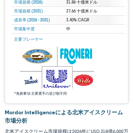
市場規模 (2026)
31.86 十億米ドル
市場規模 (2031)
37.66 十億米ドル
成長率 (2026 - 2031)
3.40% CAGR
市場集中度
中
画像 © Mordor Intelligence。再利用にはCC BY 4.0の表示が必要です。
主要プレーヤー
*免責事項:主要選手の並び順不同
Mordor Intelligenceによる北米アイスクリーム
市場分析
北米アイスクリーム市場規模は2026年にUSD 318億6,000万