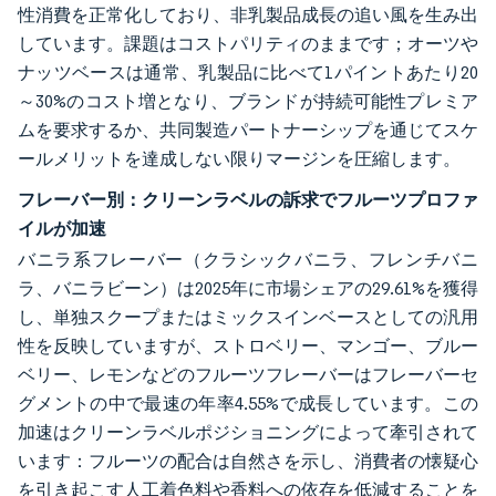
性消費を正常化しており、非乳製品成長の追い風を生み出
しています。課題はコストパリティのままです；オーツや
ナッツベースは通常、乳製品に比べて1パイントあたり20
～30%のコスト増となり、ブランドが持続可能性プレミア
ムを要求するか、共同製造パートナーシップを通じてスケ
ールメリットを達成しない限りマージンを圧縮します。
フレーバー別：クリーンラベルの訴求でフルーツプロファ
イルが加速
バニラ系フレーバー（クラシックバニラ、フレンチバニ
ラ、バニラビーン）は2025年に市場シェアの29.61%を獲得
し、単独スクープまたはミックスインベースとしての汎用
性を反映していますが、ストロベリー、マンゴー、ブルー
ベリー、レモンなどのフルーツフレーバーはフレーバーセ
グメントの中で最速の年率4.55%で成長しています。この
加速はクリーンラベルポジショニングによって牽引されて
います：フルーツの配合は自然さを示し、消費者の懐疑心
を引き起こす人工着色料や香料への依存を低減することを