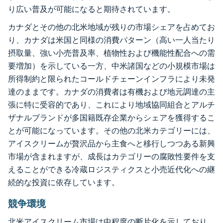
り広い普及が可能になると期待されています。
カナダとその他の北米地域が残りの市場シェアを占めてお
り、カナダは米国と同様の消費パターン（高い一人当たり
摂取量、強い小売普及率、植物性および機能性配合への需
要増加）を示している一方、中米諸国などの小規模市場は
所得制約と限られたコールドチェーンインフラにより未発
達のままです。カナダの消費者は有機および地元調達の主
張に特に受容的であり、これにより地域協同組合とアルチ
ザナルブランドが多国籍既存企業からシェアを獲得するこ
とが可能になっています。その他の北米カテゴリーには、
アイスクリームが贅沢品から主食へと移行しつつある新興
市場が含まれますが、成長はカテゴリーの腐敗性要件を支
えることができる冷蔵ロジスティクスと小売近代化への継
続的な投資に依存しています。
競争環境
北米アイスクリーム市場は中程度の断片化を示しており、