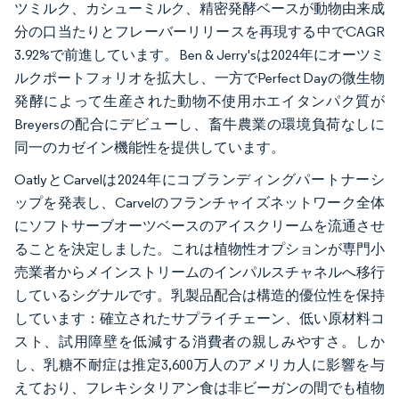
ツミルク、カシューミルク、精密発酵ベースが動物由来成
分の口当たりとフレーバーリリースを再現する中でCAGR
3.92%で前進しています。Ben & Jerry'sは2024年にオーツミ
ルクポートフォリオを拡大し、一方でPerfect Dayの微生物
発酵によって生産された動物不使用ホエイタンパク質が
Breyersの配合にデビューし、畜牛農業の環境負荷なしに
同一のカゼイン機能性を提供しています。
OatlyとCarvelは2024年にコブランディングパートナーシ
ップを発表し、Carvelのフランチャイズネットワーク全体
にソフトサーブオーツベースのアイスクリームを流通させ
ることを決定しました。これは植物性オプションが専門小
売業者からメインストリームのインパルスチャネルへ移行
しているシグナルです。乳製品配合は構造的優位性を保持
しています：確立されたサプライチェーン、低い原材料コ
スト、試用障壁を低減する消費者の親しみやすさ。しか
し、乳糖不耐症は推定3,600万人のアメリカ人に影響を与
えており、フレキシタリアン食は非ビーガンの間でも植物