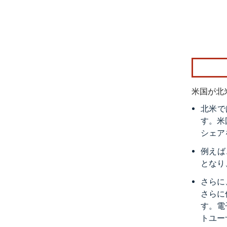
画像 © Mo
米国が北
北米で
す。米
シェア
例えば
となり
さらに
さらに
す。電
トユー