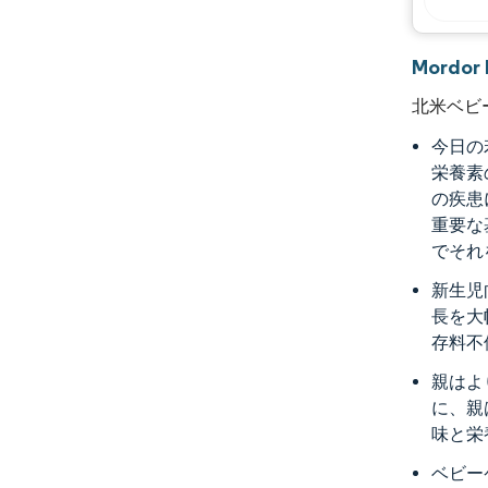
Mordo
北米ベビ
今日の
栄養素
の疾患
重要な
でそれ
新生児
長を大
存料不
親はよ
に、親
味と栄
ベビー