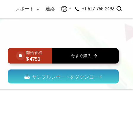
レポート
連絡
+1 617-765-2493
4750