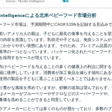
画像 © Mordor Intelligence。再利用にはCC BY 4.0の表示が必要です。
r Intelligenceによる北米ベビーフード市場分析
ーフード市場は、予測期間中にCAGR 5.25%を記録する見込み
若いアメリカ人の親は、子どもに最良の食事を与えることを望
の内容を意識しています。乳幼児や子どもは、免疫システムが
にかかりやすい状態にあります。そのため、プレミアム品質の
基準の一つとなっています。パッケージ化されたベビーフード
を採用するケースが増えています。
向けベビーフードを与えることの多くの健康上の利点に関する
幅に後押ししています。消費者が加工食品を減らす傾向にある
使用の製品を子どもに選ぶことは驚くべきことではありません
り豊かな風味を求めていますが、砂糖の追加は望んでおらず、
はメーカーがブルーベリーやザクロなどのスーパーフードや、
養価を高めることができると同意しています。
ケアメーカーにとっては多くのものが懸かっており、多数のブ