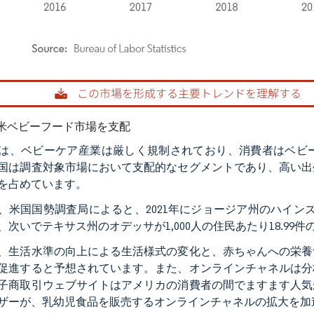
rdor Intelligence。再利用にはCC BY 4.0の表示が必要です。
米ベビーフード市場を支配
は、ベビーケア産業は厳しく規制されており、消費者はベビ
国は調査対象市場において支配的なセグメントであり、高い出
を占めています。
、米国国勢調査局によると、2021年にジョージア州のハインズビ
、次いでテキサス州のオデッサが1,000人の住民あたり18.99
、生活水準の向上による生活様式の変化と、赤ちゃんへの栄養
促進すると予想されています。また、オンラインチャネルは分
子商取引ウェブサイトはアメリカの消費者の間でますます人気
ザーが、乳幼児食品を販売するオンラインチャネルの拡大を加