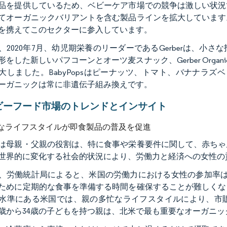
品を提供しているため、ベビーケア市場での競争は激しい状況
てオーガニックバリアントを含む製品ラインを拡大しています
を携えてこのセクターに参入しています。
、2020年7月、幼児期栄養のリーダーであるGerberは、
形をした新しいパフコーンとオーツ麦スナック、Gerber Organ
大しました。BabyPopsはピーナッツ、トマト、バナナラ
ーガニックは常に非遺伝子組み換えです。
ビーフード市場のトレンドとインサイト
なライフスタイルが即食製品の普及を促進
は母親・父親の役割は、特に食事や栄養要件に関して、赤ちゃ
世界的に変化する社会的状況により、労働力と経済への女性の
、労働統計局によると、米国の労働力における女性の参加率は20
ために定期的な食事を準備する時間を確保することが難しくな
水準にある米国では、親の多忙なライフスタイルにより、市
8歳から34歳の子どもを持つ親は、北米で最も重要なオーガニ