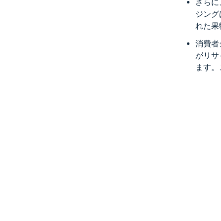
さらに
ジング
れた果
消費者
がリサ
ます。