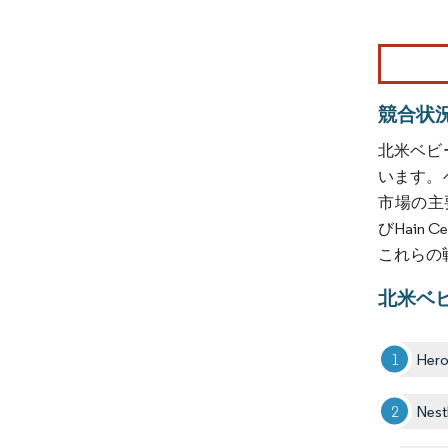
画像 © Mo
競合状
北米ベビ
います。
市場の主要プレ
びHain
これらの
北米ベ
Hero
Nest