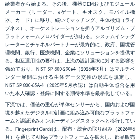
給業者から始まる。その後、機器OEMおよびモジュール
メーカー（リーダー、eゲート、キオスク、モバイル機
器、カード）に移り、続いてマッチング、生体検知（ライ
ブネス）、オーケストレーションを担うアルゴリズム・プ
ラットフォームプロバイダーが加わる。システムインテグ
レーターとチャネルパートナーが最終的に、政府、国境管
理機関、銀行、医療機関、企業にソリューションを提供す
る。相互運用性の要件は、上流の設計選択に対する影響を
強めており、NIST SP 500-290e4（2026年3月）はマルチベ
ンダー展開における生体データ交換の形式を規定し、
NIST SP 800-63A-4（2025年5月承認）は自動生体照合を用
いた本人確認・登録に関する期待水準を厳格化している。
下流では、価値の重心が単体センサーから、国内および国
境を越えたデジタルID計画に組み込み可能なプラットフォ
ームと認証済みオンボーディングスタックへと移行してい
る。Fingerprint Cardsは、配布・統合の取り組み（2026年6
月）を通じてAllKeyプラットフォームを拡大し、部品販売