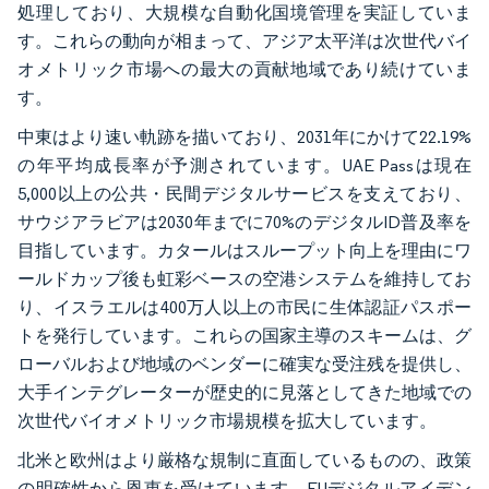
処理しており、大規模な自動化国境管理を実証していま
す。これらの動向が相まって、アジア太平洋は次世代バイ
オメトリック市場への最大の貢献地域であり続けていま
す。
中東はより速い軌跡を描いており、2031年にかけて22.19%
の年平均成長率が予測されています。UAE Passは現在
5,000以上の公共・民間デジタルサービスを支えており、
サウジアラビアは2030年までに70%のデジタルID普及率を
目指しています。カタールはスループット向上を理由にワ
ールドカップ後も虹彩ベースの空港システムを維持してお
り、イスラエルは400万人以上の市民に生体認証パスポー
トを発行しています。これらの国家主導のスキームは、グ
ローバルおよび地域のベンダーに確実な受注残を提供し、
大手インテグレーターが歴史的に見落としてきた地域での
次世代バイオメトリック市場規模を拡大しています。
北米と欧州はより厳格な規制に直面しているものの、政策
の明確性から恩恵を受けています。EUデジタルアイデン