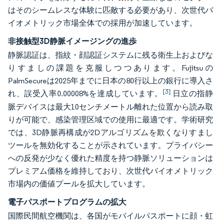
はそのシームレスな体験に匹敵する必要があり、次世代バ
イオメトリック市場全体での採用が加速しています。
非接触型3D静脈イメージングの進歩
静脈認証は、指紋・顔認証システムに残る衛生上およびな
りすましの課題を克服しつつあります。Fujitsuの
PalmSecureは2025年までに日本の80行以上の銀行に導入さ
[3]
れ、誤受入率0.00008%を達成しています。
日立の指静
脈デバイスは最大10センチメートル離れた位置から読み取
りが可能で、感染管理区域での使用に最適です。学術研究
では、3D静脈再構成が2Dアルゴリズムを欺くなりすまし
ツールを無効化することが示されています。プライバシー
への反発が少なく優れた精度を持つ静脈ソリューションは
プレミアム価格を維持しており、次世代バイオメトリック
市場内の価値プールを拡大しています。
電子パスポートプログラムの拡大
国際民間航空機関は、各国がモバイルパスポートに顔・虹