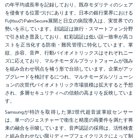
の年平均成長率を記録しており、既存モダリティのシェア
を侵食する位置づけにあります。日本の銀行業界における
FujitsuのPalmSecure展開と日立の病院導入は、実世界での
勢いを示しています。顔認証は旅行・スマートフォン分野
で引き続き普及しており、虹彩認証は低い誤一致率が高コ
ストを正当化する防衛・難民管理に特化しています。掌
紋、歩容、音声、行動バイオメトリックスはそれぞれニー
ズに応えており、マルチモーダルプラットフォームが強み
を組み合わせ弱点を補う形で台頭しています。企業がアッ
プグレードを検討するにつれ、マルチモーダルソリューシ
ョンの次世代バイオメトリック市場規模は拡大すると予想
され、多層セキュリティへの信頼の高まりを反映していま
す。
Samsungが特許を取得した第2世代超音波掌紋センサー
は、単一のジェスチャーで衛生と精度の両要件を満たす将
来の融合を示唆しています。音声認証の採用は、活性検査
と組み合わせない限りディープフェイクリスクによって制