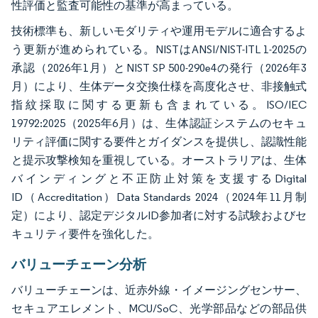
性評価と監査可能性の基準が高まっている。
技術標準も、新しいモダリティや運用モデルに適合するよ
う更新が進められている。NISTはANSI/NIST-ITL 1-2025の
承認（2026年1月）とNIST SP 500-290e4の発行（2026年3
月）により、生体データ交換仕様を高度化させ、非接触式
指紋採取に関する更新も含まれている。ISO/IEC
19792:2025（2025年6月）は、生体認証システムのセキュ
リティ評価に関する要件とガイダンスを提供し、認識性能
と提示攻撃検知を重視している。オーストラリアは、生体
バインディングと不正防止対策を支援するDigital
ID（Accreditation）Data Standards 2024（2024年11月制
定）により、認定デジタルID参加者に対する試験およびセ
キュリティ要件を強化した。
バリューチェーン分析
バリューチェーンは、近赤外線・イメージングセンサー、
セキュアエレメント、MCU/SoC、光学部品などの部品供