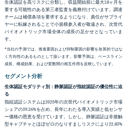
生体認証を高リスクに分類し、収益開始前に最大18ヶ月を
要する可能性のある第三者監査を義務付けています。調達
チームは補償条項を要求するようになり、責任がサプライ
ヤーに転嫁されることで小規模参入者が敬遠され、次世代
バイオメトリック市場全体の成長の足かせとなっていま
す。
*当社の予測では、推進要因および抑制要因の影響を加算的ではな
く方向性のあるものとして扱います。影響予測は、ベースライン
成長、構成効果、および変数間の相互作用を反映しています。
セグメント分析
生体認証モダリティ別：静脈認証が指紋認証の優位性に迫
る
指紋認証システムは2025年の次世代バイオメトリック市場
シェアの39.26%を占め、長年にわたる導入実績と低センサ
ー価格の恩恵を受けています。しかし、静脈認証は非接触
型キャプチャとほぼゼロのなりすましリスクにより22.83%