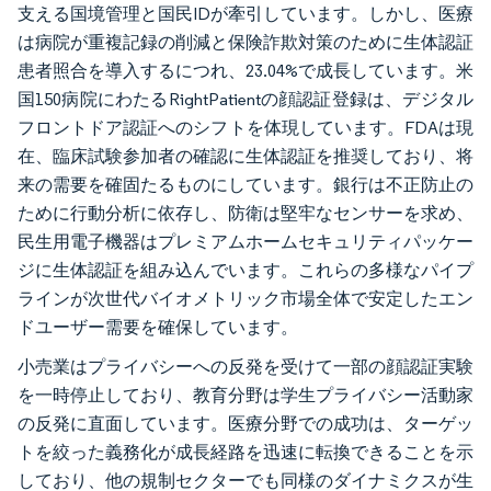
支える国境管理と国民IDが牽引しています。しかし、医療
は病院が重複記録の削減と保険詐欺対策のために生体認証
患者照合を導入するにつれ、23.04%で成長しています。米
国150病院にわたるRightPatientの顔認証登録は、デジタル
フロントドア認証へのシフトを体現しています。FDAは現
在、臨床試験参加者の確認に生体認証を推奨しており、将
来の需要を確固たるものにしています。銀行は不正防止の
ために行動分析に依存し、防衛は堅牢なセンサーを求め、
民生用電子機器はプレミアムホームセキュリティパッケー
ジに生体認証を組み込んでいます。これらの多様なパイプ
ラインが次世代バイオメトリック市場全体で安定したエン
ドユーザー需要を確保しています。
小売業はプライバシーへの反発を受けて一部の顔認証実験
を一時停止しており、教育分野は学生プライバシー活動家
の反発に直面しています。医療分野での成功は、ターゲッ
トを絞った義務化が成長経路を迅速に転換できることを示
しており、他の規制セクターでも同様のダイナミクスが生