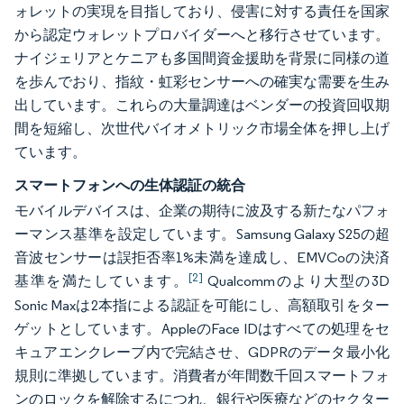
ォレットの実現を目指しており、侵害に対する責任を国家
から認定ウォレットプロバイダーへと移行させています。
ナイジェリアとケニアも多国間資金援助を背景に同様の道
を歩んでおり、指紋・虹彩センサーへの確実な需要を生み
出しています。これらの大量調達はベンダーの投資回収期
間を短縮し、次世代バイオメトリック市場全体を押し上げ
ています。
スマートフォンへの生体認証の統合
モバイルデバイスは、企業の期待に波及する新たなパフォ
ーマンス基準を設定しています。Samsung Galaxy S25の超
音波センサーは誤拒否率1%未満を達成し、EMVCoの決済
[2]
基準を満たしています。
Qualcommのより大型の3D
Sonic Maxは2本指による認証を可能にし、高額取引をター
ゲットとしています。AppleのFace IDはすべての処理をセ
キュアエンクレーブ内で完結させ、GDPRのデータ最小化
規則に準拠しています。消費者が年間数千回スマートフォ
ンのロックを解除するにつれ、銀行や医療などのセクター