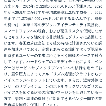
次世代バイオメトリック市場規模は、2025年に406億1,000
万米ドル、2026年に522億3,000万米ドルと予測され、2026
年から2031年にかけて年平均成長率21.23%で成長し、2031
年までに1,370億4,000万米ドルに達する見込みです。成長
の勢いは、国家主導のデジタルアイデンティティ義務化、
スマートフォンへの統合、および衛生リスクを低減しなが
らセキュリティを強化する非接触型モダリティに起因して
います。各国政府は当初より後の時期に計画されていた調
達を加速させており、企業もあらゆる場所でタップ認証を
期待するユーザーの要求に応えるべく同様のペースで対応
しています。ハードウェアのコモディティ化により、ベン
ダーはサービスサブスクリプションへの移行を進めてお
り、競争圧力によってアルゴリズム処理がクラウドからデ
バイスエッジへとシフトしています。さらに、近赤外線セ
ンサーのサプライチェーンのボトルネックやアルゴリズム
バイアスをめぐる訴訟の増加がマージンを圧迫している一
方で、規制・調達の複雑さに対応できるベンダー間での業
界再編を同時に促進しています。