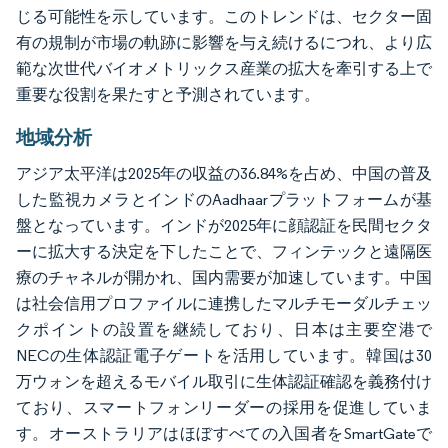
じる可能性を示しています。このトレンドは、セクター固
有の規制が市場の軌跡に影響を与え続けるにつれ、より広
範な次世代バイオメトリックス産業の拡大を牽引する上で
重要な役割を果たすと予測されています。
地域分析
アジア太平洋は2025年の収益の36.84%を占め、中国の普及
した監視カメラとインドのAadhaarプラットフォームが基
盤となっています。インドが2025年に顔認証を民間セクタ
ーに拡大する決定を下したことで、フィンテックと遠隔医
療のチャネルが開かれ、国内需要が加速しています。中国
は社会信用プロファイルに連携したマルチモーダルチェッ
クポイントの設置を継続しており、日本は主要空港で
NECの生体認証電子ゲートを活用しています。韓国は30
万ウォンを超えるモバイル取引に生体認証確認を義務付け
ており、スマートフォンリーダーの採用を促進していま
す。オーストラリアはほぼすべての入国者をSmartGateで