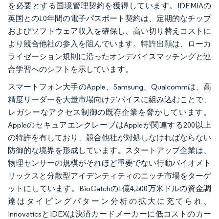
を必要とする国境管理契約を獲得しています。IDEMIAの
英国との10年間の電子パスポート契約は、定期的なチップ
およびソフトウェア収入を確保し、高い切り替えコストに
より競合他社の参入を阻んでいます。特許出願は、ローカ
ライゼーション規則に沿ったオンデバイスマッチングと連
合学習へのシフトを示しています。
スマートフォン大手のApple、Samsung、Qualcommは、高
精度リーダーを大量市場向けデバイスに組み込むことで、
レガシーなアクセス制御の既存企業を脅かしています。
AppleのセキュアエンクレーブはAppleが関連する200以上
の特許を有しており、競合他社が対処しなければならない
防御的な境界を形成しています。スタートアップ企業は、
物理センサーの規模がそれほど重要でない行動バイオメト
リックスと分散型アイデンティティのニッチ市場をターゲ
ットにしています。BioCatchの1億4,500万米ドルの資金調
達はタイピングパターン分析の拡大に充てられ、
InnovaticsとIDEXは決済カードメーカーに低コストのカー