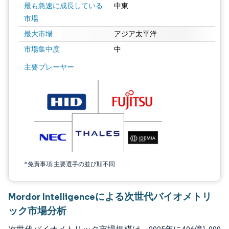
最も急速に成長している
中東
市場
最大市場
アジア太平洋
市場集中度
中
画像 © Mordor Intelligence。再利用にはCC BY 4.0の表示が必要です。
主要プレーヤー
*免責事項:主要選手の並び順不同
Mordor Intelligenceによる次世代バイオメトリ
ック市場分析