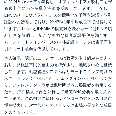
の28.91%のシェアを獲得し、オフィスのドアや改札口を守
る数十年にわたる導入実績を反映しています。しかし、
EMVCoとFIDOアライアンスの標準化が予算を決済・取引
認証へと誘導しており、22.67%の年平均成長率で成長して
います。ThalesとIDEMIAの指紋対応決済カードはPINの煩
わしさを解消し、新たな強力な顧客認証要件を満たす一
方、スマートフォンベースの生体認証トークンは電子商取
引のカート放棄を低減しています。
本人確認・認証のユースケースは政府の取り組みを支えて
おり、監視は市民的自由の障壁が少ない地域を中心に継続
しています。勤怠管理システムはリモートスタッフ向けの
スマートフォンセルフィーチェックインへと移行してお
り、フォレンジクスラボは数時間以内に容疑者を特定する
ため、潜在指紋照合と並行して迅速DNA分析を取り入れ
ています。この機能の多様化はベンダーのアドレス可能市
場を拡大し、次世代バイオメトリック市場の長期的な成長
を支えています。