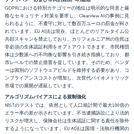
GDPRにおける特別カテゴリーの地位は明示的な同意と厳
格なセキュリティ対策を要求し、Clearview AIの事例に見
られるように、不遵守に対して数百万ユーロの罰金が科さ
れています。EU AI法は現在、ほとんどのリアルタイム公
共顔スキャンを禁止しており、カリフォルニア州の住民は
非必須の生体認証利用をオプトアウトできます。市民権団
体は少数派への不均衡な影響を引き続き指摘しており、都
市レベルでの禁止措置を促しています。そのため、ベンダ
ーは国別のソフトウェアビルドを維持する必要があり、コ
ンプライアンスコストが増加し、次世代バイオメトリック
市場での展開が遅延しています。
アルゴリズムバイアスによる規制強化
NISTのテストでは、依然として人口統計間で最大100倍の
エラー率の差が示されています。不当逮捕訴訟により法的
リスクが増大し、保険会社は生体認証に関する責任を除外
するようになっています。EU AI法は国境・法執行機関の