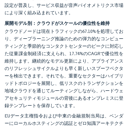
設定が普及し、サービス収益が音声バイオメトリクス市場
により深く組み込まれています。
展開モデル別：クラウドがスケールの優位性を維持
クラウドノードは現在トラフィックの67.10%を処理してお
り、ディープラーニング推論のための弾力的なコンピュー
ティングと季節的なコンタクトセンターのピークに対応し
た従量課金制経済に支えられ、17.74%のCAGRで優位性を
維持します。継続的なモデル更新により、アプライアンス
のリフレッシュサイクルよりも早く新しいスプーフベクタ
ーを検出できます。それでも、重要なセクターはハイブリ
ッドトポロジーを展開し、低リスクのトランザクションを
地域クラウドを通じてルーティングしながら、ハードウェ
アセキュリティモジュールの背後にあるオンプレミスに登
録テンプレートを保存しています。
EUデータ主権指令および中東の金融規制当局は、ベンダ
ーにローカルホスティングの認証とゼロ知識アーキテクチ