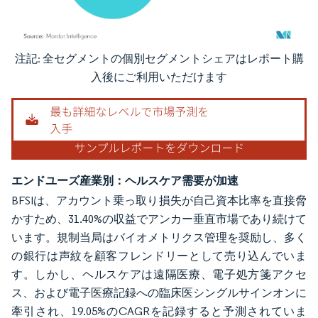
注記: 全セグメントの個別セグメントシェアはレポート購
画像 © Mordor Intelligence。再利用にはCC BY 4.0の表示が必要です。
入後にご利用いただけます
エンドユーズ産業別：ヘルスケア需要が加速
BFSIは、アカウント乗っ取り損失が自己資本比率を直接脅
かすため、31.40%の収益でアンカー垂直市場であり続けて
います。規制当局はバイオメトリクス管理を奨励し、多く
の銀行は声紋を顧客フレンドリーとして売り込んでいま
す。しかし、ヘルスケアは遠隔医療、電子処方箋アクセ
ス、および電子医療記録への臨床医シングルサインオンに
牽引され、19.05%のCAGRを記録すると予測されていま