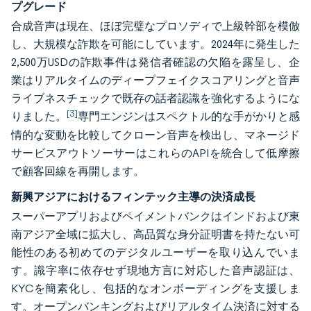
プグレード
合成音声は現在、ほぼ完璧なプロソディで上級幹部を模倣
し、大規模な詐欺を可能にしています。2024年に発生した
2,500万USDの詐欺事件は発信者確認の欠陥を露呈し、企
業はリアルタイムのディープフェイクスコアリングと音声
ライブネスチェックで既存の話者認識を強化するようにな
[3]
りました。
専門エンジンはスペクトル的な手がかりと感
情的な変動を比較してクローン音声を検出し、マネージド
サービスアウトソーサーはこれらのAPIを統合して低摩擦
で顧客回線を再開します。
新興アジアにおけるフィンテック主導の決済成長
スーパーアプリおよびペイメントバンクはインドおよび東
南アジア全域に拡大し、高品質な身分証明書を持たない可
能性のある初めてのデジタルユーザーを取り込んでいま
す。識字率に依存せず現地方言に対応した音声認証は、
KYCを簡素化し、包括的なオンボーディングを支援しま
す。オープンバンキングおよびリアルタイム決済に対する