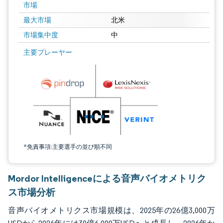
市場
最大市場
北米
市場集中度
中
画像 © Mordor Intelligence。再利用にはCC BY 4.0の表示が必要です。
主要プレーヤー
*免責事項:主要選手の並び順不同
Mordor Intelligenceによる音声バイオメトリク
ス市場分析
音声バイオメトリクス市場規模は、2025年の26億3,000万