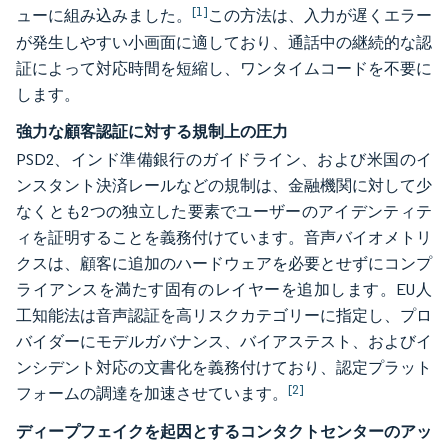
[1]
ューに組み込みました。
この方法は、入力が遅くエラー
が発生しやすい小画面に適しており、通話中の継続的な認
証によって対応時間を短縮し、ワンタイムコードを不要に
します。
強力な顧客認証に対する規制上の圧力
PSD2、インド準備銀行のガイドライン、および米国のイ
ンスタント決済レールなどの規制は、金融機関に対して少
なくとも2つの独立した要素でユーザーのアイデンティテ
ィを証明することを義務付けています。音声バイオメトリ
クスは、顧客に追加のハードウェアを必要とせずにコンプ
ライアンスを満たす固有のレイヤーを追加します。EU人
工知能法は音声認証を高リスクカテゴリーに指定し、プロ
バイダーにモデルガバナンス、バイアステスト、およびイ
ンシデント対応の文書化を義務付けており、認定プラット
[2]
フォームの調達を加速させています。
ディープフェイクを起因とするコンタクトセンターのアッ