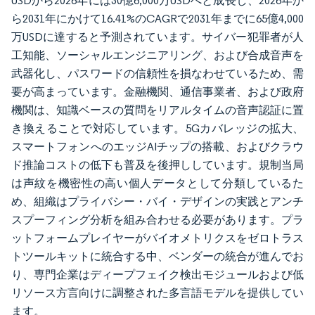
USDから2026年には30億6,000万USDへと成長し、2026年か
ら2031年にかけて16.41%のCAGRで2031年までに65億4,000
万USDに達すると予測されています。サイバー犯罪者が人
工知能、ソーシャルエンジニアリング、および合成音声を
武器化し、パスワードの信頼性を損なわせているため、需
要が高まっています。金融機関、通信事業者、および政府
機関は、知識ベースの質問をリアルタイムの音声認証に置
き換えることで対応しています。5Gカバレッジの拡大、
スマートフォンへのエッジAIチップの搭載、およびクラウ
ド推論コストの低下も普及を後押ししています。規制当局
は声紋を機密性の高い個人データとして分類しているた
め、組織はプライバシー・バイ・デザインの実践とアンチ
スプーフィング分析を組み合わせる必要があります。プラ
ットフォームプレイヤーがバイオメトリクスをゼロトラス
トツールキットに統合する中、ベンダーの統合が進んでお
り、専門企業はディープフェイク検出モジュールおよび低
リソース方言向けに調整された多言語モデルを提供してい
ます。