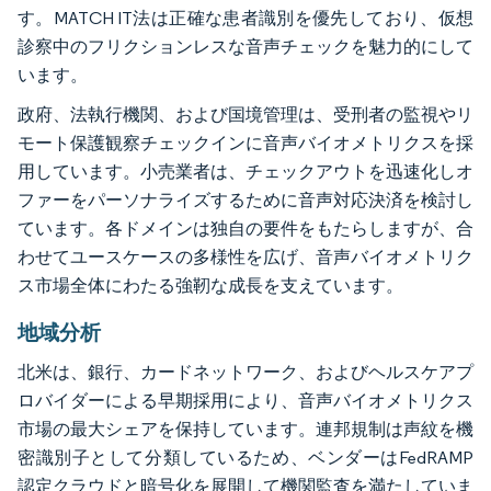
す。MATCH IT法は正確な患者識別を優先しており、仮想
診察中のフリクションレスな音声チェックを魅力的にして
います。
政府、法執行機関、および国境管理は、受刑者の監視やリ
モート保護観察チェックインに音声バイオメトリクスを採
用しています。小売業者は、チェックアウトを迅速化しオ
ファーをパーソナライズするために音声対応決済を検討し
ています。各ドメインは独自の要件をもたらしますが、合
わせてユースケースの多様性を広げ、音声バイオメトリク
ス市場全体にわたる強靭な成長を支えています。
地域分析
北米は、銀行、カードネットワーク、およびヘルスケアプ
ロバイダーによる早期採用により、音声バイオメトリクス
市場の最大シェアを保持しています。連邦規制は声紋を機
密識別子として分類しているため、ベンダーはFedRAMP
認定クラウドと暗号化を展開して機関監査を満たしていま