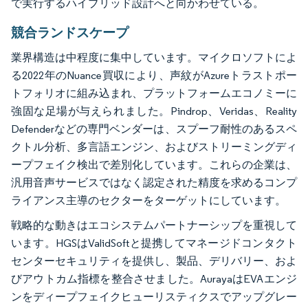
で実行するハイブリッド設計へと向かわせている。
競合ランドスケープ
業界構造は中程度に集中しています。マイクロソフトによ
る2022年のNuance買収により、声紋がAzureトラストポー
トフォリオに組み込まれ、プラットフォームエコノミーに
強固な足場が与えられました。Pindrop、Veridas、Reality
Defenderなどの専門ベンダーは、スプーフ耐性のあるスペ
クトル分析、多言語エンジン、およびストリーミングディ
ープフェイク検出で差別化しています。これらの企業は、
汎用音声サービスではなく認定された精度を求めるコンプ
ライアンス主導のセクターをターゲットにしています。
戦略的な動きはエコシステムパートナーシップを重視して
います。HGSはValidSoftと提携してマネージドコンタクト
センターセキュリティを提供し、製品、デリバリー、およ
びアウトカム指標を整合させました。AurayaはEVAエンジ
ンをディープフェイクヒューリスティクスでアップグレー