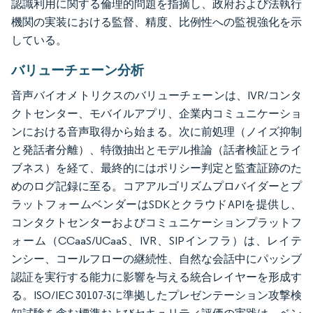
認識利用に関する倫理的問題を指摘し、政府および法執行
機関の実装における監督、精度、比例性への監視強化を示
している。
バリューチェーン分析
音声バイオメトリクスのバリューチェーンは、IVR/コンタ
クトセンター、モバイルアプリ、企業内コミュニケーショ
ンにおける音声取得から始まる。次に前処理（ノイズ抑制
と発話者分離）、特徴抽出とモデル推論（話者検証とライ
ブネス）を経て、最終的にはポリシー判定と監査証跡のた
めのログ記録に至る。コアアルゴリズムプロバイダーとプ
ラットフォームベンダーはSDKとクラウドAPIを提供し、
コンタクトセンターおよびコミュニケーションプラットフ
ォーム（CCaaS/UCaaS、IVR、SIPインフラ）は、レイテ
ンシー、コールフローの継続性、自然な会話中にパッシブ
認証を実行する能力に影響を与える統合レイヤーを形成す
る。ISO/IEC 30107-3に準拠したプレゼンテーション攻撃検