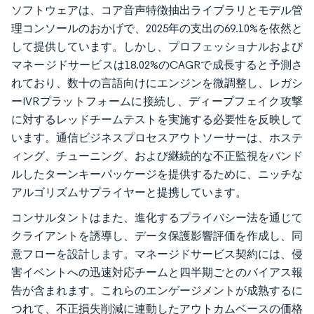
ソフトウェアは、コア音声特徴抽出ライブラリとモデル管
理コンソールのおかげで、2025年の支出の69.10%を依然と
して提供しています。しかし、プロフェッショナルおよび
マネージドサービスは18.02%のCAGRで成長すると予測さ
れており、数十の言語向けにエンジンを微調整し、レガシ
ーIVRプラットフォームに接続し、ディープフェイク攻撃
に対するレッドチームテストを実施する必要性を反映して
います。通信ビジネスプロセスアウトソーサーは、ホステ
ィング、チューニング、および継続的な不正監視をバンド
ルしたターンキーパッケージを提供するために、ニッチな
アルゴリズムサプライヤーと提携しています。
コンサルタントはまた、進化するプライバシー法を通じて
クライアントを誘導し、データ保護影響評価を作成し、同
意フローを設計します。マネージドサービス契約には、侵
害イベントへの迅速対応チームと四半期ごとのバイアス報
告が含まれます。これらのエンゲージメントが成熟するに
つれて、不正損失削減に連動したアウトカムベースの価格