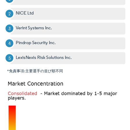
NICE Ltd
Verint Systems Inc.
Pindrop Security Inc.
LexisNexis Risk Solutions Inc.
*免責事項:主要選手の並び順不同