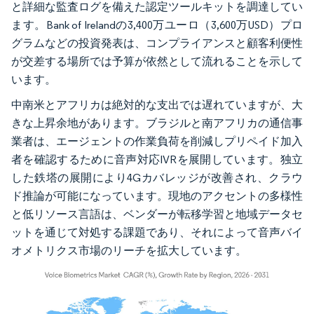
と詳細な監査ログを備えた認定ツールキットを調達してい
ます。Bank of Irelandの3,400万ユーロ（3,600万USD）プロ
グラムなどの投資発表は、コンプライアンスと顧客利便性
が交差する場所では予算が依然として流れることを示して
います。
中南米とアフリカは絶対的な支出では遅れていますが、大
きな上昇余地があります。ブラジルと南アフリカの通信事
業者は、エージェントの作業負荷を削減しプリペイド加入
者を確認するために音声対応IVRを展開しています。独立
した鉄塔の展開により4Gカバレッジが改善され、クラウ
ド推論が可能になっています。現地のアクセントの多様性
と低リソース言語は、ベンダーが転移学習と地域データセ
ットを通じて対処する課題であり、それによって音声バイ
オメトリクス市場のリーチを拡大しています。