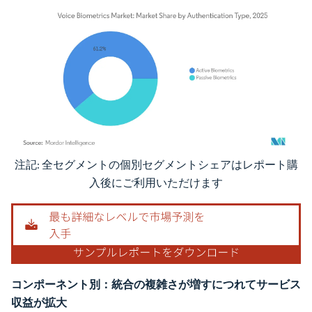
注記: 全セグメントの個別セグメントシェアはレポート購
画像 © Mordor Intelligence。再利用にはCC BY 4.0の表示が必要です。
入後にご利用いただけます
コンポーネント別：統合の複雑さが増すにつれてサービス
収益が拡大