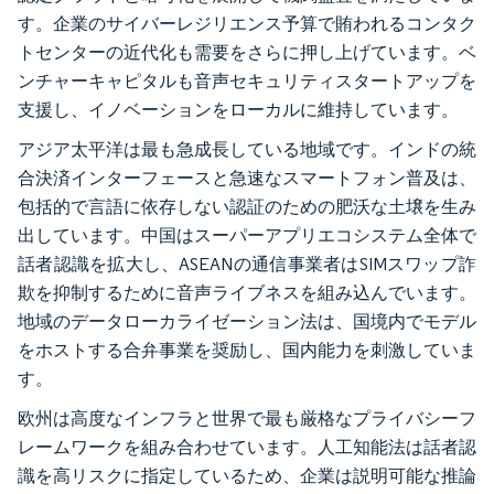
す。企業のサイバーレジリエンス予算で賄われるコンタク
トセンターの近代化も需要をさらに押し上げています。ベ
ンチャーキャピタルも音声セキュリティスタートアップを
支援し、イノベーションをローカルに維持しています。
アジア太平洋は最も急成長している地域です。インドの統
合決済インターフェースと急速なスマートフォン普及は、
包括的で言語に依存しない認証のための肥沃な土壌を生み
出しています。中国はスーパーアプリエコシステム全体で
話者認識を拡大し、ASEANの通信事業者はSIMスワップ詐
欺を抑制するために音声ライブネスを組み込んでいます。
地域のデータローカライゼーション法は、国境内でモデル
をホストする合弁事業を奨励し、国内能力を刺激していま
す。
欧州は高度なインフラと世界で最も厳格なプライバシーフ
レームワークを組み合わせています。人工知能法は話者認
識を高リスクに指定しているため、企業は説明可能な推論