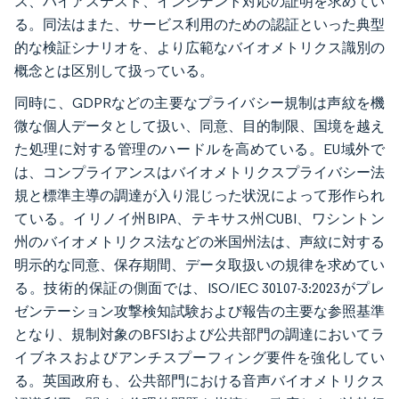
ス、バイアステスト、インシデント対応の証明を求めてい
る。同法はまた、サービス利用のための認証といった典型
的な検証シナリオを、より広範なバイオメトリクス識別の
概念とは区別して扱っている。
同時に、GDPRなどの主要なプライバシー規制は声紋を機
微な個人データとして扱い、同意、目的制限、国境を越え
た処理に対する管理のハードルを高めている。EU域外で
は、コンプライアンスはバイオメトリクスプライバシー法
規と標準主導の調達が入り混じった状況によって形作られ
ている。イリノイ州BIPA、テキサス州CUBI、ワシントン
州のバイオメトリクス法などの米国州法は、声紋に対する
明示的な同意、保存期間、データ取扱いの規律を求めてい
る。技術的保証の側面では、ISO/IEC 30107-3:2023がプレ
ゼンテーション攻撃検知試験および報告の主要な参照基準
となり、規制対象のBFSIおよび公共部門の調達においてラ
イブネスおよびアンチスプーフィング要件を強化してい
る。英国政府も、公共部門における音声バイオメトリクス