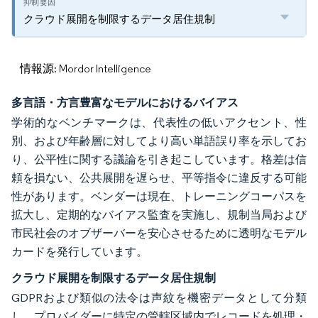
クラウド展開を制限するデータ居住規制
情報源: Mordor Intelligence
多言語・方言豊富なモデルにおけるバイアス
学術的なベンチマークは、代表性の低いアクセント、性
別、および年齢層に対してより高い単語誤り率を示してお
り、公平性に関する議論を引き起こしています。格差は信
頼を損ない、公共展開を遅らせ、平等指令に違反する可能
性があります。ベンダーは現在、トレーニングコーパスを
拡大し、定期的なバイアス監査を実施し、規制当局および
市民社会のオブザーバーを安心させるために透明なモデル
カードを発行しています。
クラウド展開を制限するデータ居住規制
GDPRおよび類似の法令は声紋を機密データとして分類
し、プロバイダーに特定の管轄区域内でレコードを処理・