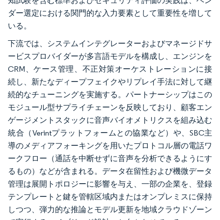
知試験を含む標準およびセキュリティ評価の実践は、ベン
ダー選定における関門的な入力要素として重要性を増して
いる。
下流では、システムインテグレーターおよびマネージドサ
ービスプロバイダーが多言語モデルを構成し、エンジンを
CRM、ケース管理、不正対策オーケストレーションに接
続し、新たなディープフェイクやリプレイ手法に対して継
続的なチューニングを実施する。パートナーシップはこの
モジュール型サプライチェーンを反映しており、顧客エン
ゲージメントスタックに音声バイオメトリクスを組み込む
統合（Verintプラットフォームとの協業など）や、SBC主
導のメディアフォーキングを用いたプロトコル層の電話ワ
ークフロー（通話を中断せずに音声を分析できるようにす
るもの）などが含まれる。データ在留性および機微データ
管理は展開トポロジーに影響を与え、一部の企業を、登録
テンプレートと鍵を管轄区域内またはオンプレミスに保持
しつつ、弾力的な推論とモデル更新を地域クラウドゾーン