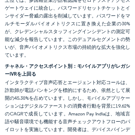
上位では、多国籍企業が話者認識をゼロトラストアクセス
ゲートウェイに統合し、パスワードリセットチケットとイ
ンサイダー脅威の露出を削減しています。パスワードをマ
ルチモーダルバイオメトリクスに置き換えた企業の30%
が、クレデンシャルスタッフィングインシデントの測定可
能な減少を報告しています。このデュアルセグメントの勢
いが、音声バイオメトリクス市場の持続的な拡大を強化し
ています。
チャネル・アクセスポイント別：モバイルアプリがレガシ
ーIVRを上回る
インタラクティブ音声応答とエージェント対応コールは、
詐欺師が電話バンキングを標的にするため、依然として展
開の45.30%を占めています。しかし、モバイルアプリケー
ションはデジタルファーストの消費者行動を背景に19.62%
のCAGRで成長しています。Amazon Pay Indiaは、地域言
語や騒音環境でも機能する音声チェックアウトフローのパ
イロットを実施しています。開発者は、デバイスバインデ