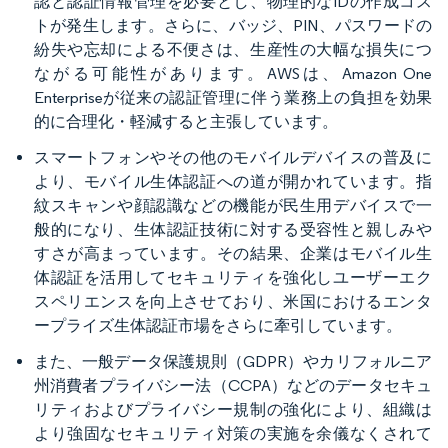
認と認証情報管理を必要とし、物理的なIDの作成コス
トが発生します。さらに、バッジ、PIN、パスワードの
紛失や忘却による不便さは、生産性の大幅な損失につ
ながる可能性があります。AWSは、Amazon One
Enterpriseが従来の認証管理に伴う業務上の負担を効果
的に合理化・軽減すると主張しています。
スマートフォンやその他のモバイルデバイスの普及に
より、モバイル生体認証への道が開かれています。指
紋スキャンや顔認識などの機能が民生用デバイスで一
般的になり、生体認証技術に対する受容性と親しみや
すさが高まっています。その結果、企業はモバイル生
体認証を活用してセキュリティを強化しユーザーエク
スペリエンスを向上させており、米国におけるエンタ
ープライズ生体認証市場をさらに牽引しています。
また、一般データ保護規則（GDPR）やカリフォルニア
州消費者プライバシー法（CCPA）などのデータセキュ
リティおよびプライバシー規制の強化により、組織は
より強固なセキュリティ対策の実施を余儀なくされて