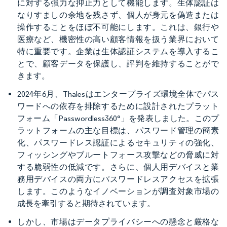
に対する強力な抑止力として機能します。生体認証は
なりすましの余地を残さず、個人が身元を偽造または
操作することをほぼ不可能にします。これは、銀行や
医療など、機密性の高い顧客情報を扱う業界において
特に重要です。企業は生体認証システムを導入するこ
とで、顧客データを保護し、評判を維持することがで
きます。
2024年6月、Thalesはエンタープライズ環境全体でパス
ワードへの依存を排除するために設計されたプラット
フォーム「Passwordless360°」を発表しました。このプ
ラットフォームの主な目標は、パスワード管理の簡素
化、パスワードレス認証によるセキュリティの強化、
フィッシングやブルートフォース攻撃などの脅威に対
する脆弱性の低減です。さらに、個人用デバイスと業
務用デバイスの両方にパスワードレスアクセスを拡張
します。このようなイノベーションが調査対象市場の
成長を牽引すると期待されています。
しかし、市場はデータプライバシーへの懸念と厳格な