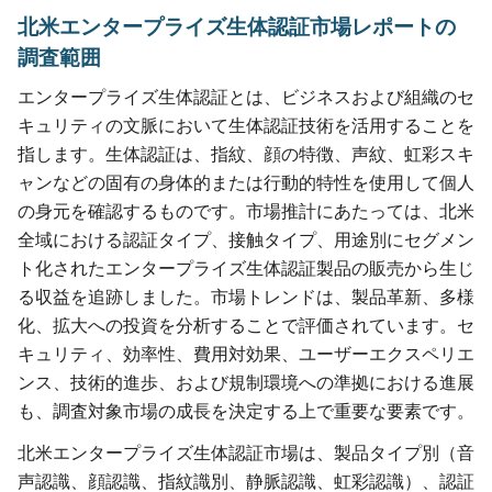
北米エンタープライズ生体認証市場レポートの
調査範囲
エンタープライズ生体認証とは、ビジネスおよび組織のセ
キュリティの文脈において生体認証技術を活用することを
指します。生体認証は、指紋、顔の特徴、声紋、虹彩スキ
ャンなどの固有の身体的または行動的特性を使用して個人
の身元を確認するものです。市場推計にあたっては、北米
全域における認証タイプ、接触タイプ、用途別にセグメン
ト化されたエンタープライズ生体認証製品の販売から生じ
る収益を追跡しました。市場トレンドは、製品革新、多様
化、拡大への投資を分析することで評価されています。セ
キュリティ、効率性、費用対効果、ユーザーエクスペリエ
ンス、技術的進歩、および規制環境への準拠における進展
も、調査対象市場の成長を決定する上で重要な要素です。
北米エンタープライズ生体認証市場は、製品タイプ別（音
声認識、顔認識、指紋識別、静脈認識、虹彩認識）、認証