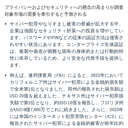
プライバシーおよびセキュリティへの懸念の高まりが調査
対象市場の需要を牽引すると予測される
サイバー犯罪やなりすまし被害の脅威が拡大する中、
企業は強固なセキュリティ対策への投資を増やしてい
ます。パスワードやPINなどの従来の認証方法は侵害さ
れやすい状況にあります。エンタープライズ生体認証
は、複製や偽造が困難な固有の身体的または行動的特
性に依存しているため、より安全な代替手段を提供し
ます。
例えば、連邦捜査局（FBI）によると、2023年において
カリフォルニア州はサイバー犯罪による金銭的損失額
で全米第1位となりました。同州の報告された損失額は
USD 20億を超えました。テキサス州はサイバー犯罪損
失額で第2位となり、約USD 10億を報告し、フロリダ州
がUSD 8億7,400万でこれに続きました。さらに、2023年
には米国のインターネット犯罪苦情センター（IC3）に
報告されたサイバー犯罪による金銭的被害が前年比約