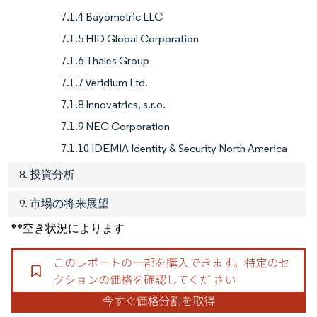
7.1.4 Bayometric LLC
7.1.5 HID Global Corporation
7.1.6 Thales Group
7.1.7 Veridium Ltd.
7.1.8 Innovatrics, s.r.o.
7.1.9 NEC Corporation
7.1.10 IDEMIA Identity & Security North America
8. 投資分析
9. 市場の将来展望
**空き状況によります