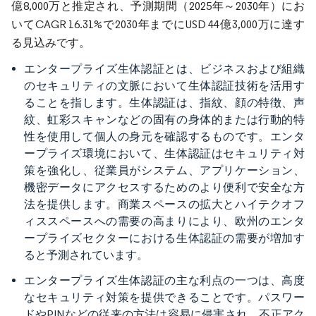
億8,000万と推定され、予測期間（2025年～2030年）にお
いてCAGR 16.31%で2030年までにUSD 44億3,000万に達す
る見込みです。
エンタープライズ生体認証とは、ビジネスおよび組織
のセキュリティの文脈において生体認証技術を活用す
ることを指します。生体認証は、指紋、顔の特徴、声
紋、虹彩スキャンなどの固有の身体的または行動的特
性を使用して個人の身元を確認するものです。エンタ
ープライズ環境において、生体認証はセキュリティ対
策を強化し、従業員がシステム、アプリケーション、
機密データにアクセスするためのより便利で安全な方
法を提供します。商業スペースの拡大とハイテクオフ
ィススペースへの需要の高まりにより、欧州のエンタ
ープライズセクターにおける生体認証の需要が増加す
ると予測されています。
エンタープライズ生体認証の主な利点の一つは、高度
なセキュリティ対策を提供できることです。パスワー
ドやPINなどの従来の方法は容易に侵害され、不正アク