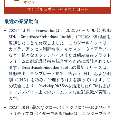
最近の業界動向
2024年3月 - Innovatricsは、ユニバーサル顔認識
SDK「SmartFaceEmbedded Toolkit」に虹彩生体認証を
追加したことを発表しました。このツールキットは、
カメラ、アクセス制御端末、キオスク、ウェアラブル
など、様々なエッジデバイスまたは組み込みプラット
フォームに顔認識技術を統合するために設計されてい
ます。SmartFaceEmbedded Toolkitの最新リリースは、
虹彩検出、テンプレート抽出、照合（1対1）および識
別（1対N）を巧みに管理する能力を誇っています。こ
の統合により、RockchipRK3566を活用したOEMおよび
エッジデバイス上でのシームレスな虹彩認識が実現し
ます。
2023年10月 - 著名なグローバルテクノロジーおよびセキ
ュリティプロバイダーであるThalesは、エンタープライ