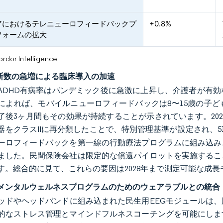
アにおけるテレニューロフィードバックプ
+0.8%
フォームの拡大
or Intelligence
診断数の急増による臨床導入の加速
ADHD有病率はパンデミック後に急激に上昇し、介護者が有
によれば、モバイルニューロフィードバックは8〜15歳の子
了後3ヶ月間もその効果が持続することが示されています。202
器をクラスIIに再分類したことで、特別管理基準が設定され、51
ーロフィードバックを第一線の行動療法プログラムに組み込み
ました。民間保険会社は限定的な償還パイロットを実施するこ
す。総合的に見て、これらの要因は2028年まで測定可能な成
メンタルウェルネスプログラムのためのウェアラブルとの統合
ッドやヘッドバンドに組み込まれた民生用EEGモジュールは
的なストレス管理とマインドフルネスコーチングを可能にしま