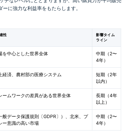
ッチなレベルにとどまりますが、高い購買力が平均販売
ダーに強力な利益率をもたらします。
連性
影響タイム
ライン
場を中心とした世界全体
中期（2〜
4年）
上経済、農村部の医療システム
短期（2年
以内）
レームワークの差異がある世界全体
長期（4年
以上）
一般データ保護規則〔GDPR〕）、北米、プ
中期（2〜
シー意識の高い市場
4年）