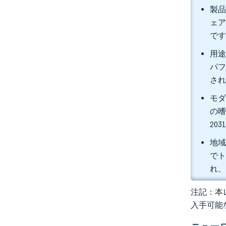
製品
ェア
で
用途
パフ
さ
モダ
の嗜
20
地域
で
れ、
注記：本レ
入手可能