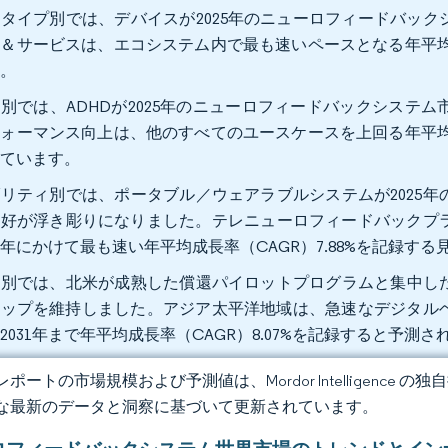
タイプ別では、デバイスが2025年のニューロフィードバックシ
＆サービスは、エコシステム内で最も速いペースとなる年平均成長
す。
別では、ADHDが2025年のニューロフィードバックシステム
ォーマンス向上は、他のすべてのユースケースを上回る年平均成長
れています。
リティ別では、ポータブル／ウェアラブルシステムが2025年の
好が浮き彫りになりました。テレニューロフィードバックプラ
31年にかけて最も速い年平均成長率（CAGR）7.88%を記録す
別では、北米が成熟した償還パイロットプログラムと集中した臨床
トップを維持しました。アジア太平洋地域は、急速なデジタル
2031年まで年平均成長率（CAGR）8.07%を記録すると予測
ポートの市場規模および予測値は、Mordor Intelligence
な最新のデータと洞察に基づいて更新されています。