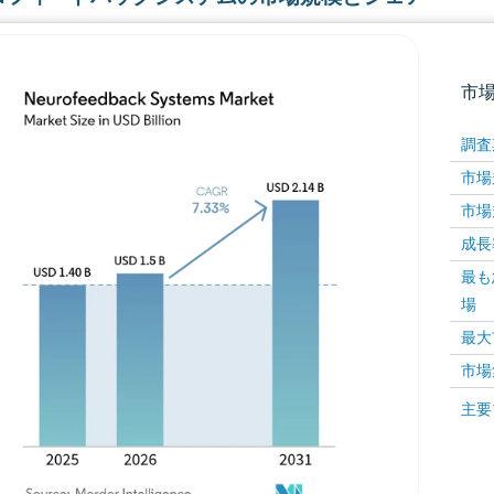
市
調査
市場規
市場規
成長率 
最も
場
画像 © Mordor Intelligence。再利用にはCC BY 4
最大
市場
画像 ©
主要