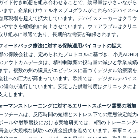
ガイド付き瞑想を組み合わせることで、効果量は小さいながら
います。企業向けウェルネスプログラムがこれらのデバイスへ
臨床現場を超えて拡大しています。デバイスメーカーはクラウ
いやすさを継続的に向上させています。ウェアラブルはクリニ
取り組みに最適であり、長期的な需要が確保されます。
フィードバック療法に対する保険適用パイロットの拡大
部の保険会社は、定められたプロトコルに基づき、小児ADH
のアウトカムデータは、精神刺激薬の投与量の減少と学業成績
ます。複数の州の議員がエビデンスに基づくデジタル治療薬を
会社への圧力が高まっています。欧州では、デジタルデバイス
の傾向が進行しています。安定した償還制度はクリニックによ
支えします。
ォーマンストレーニングに対するエリートスポーツ需要の増加
ーツチームは、反応時間の短縮とストレス下での意思決定能力
ボールや射撃競技における実地研究では、8回のトレーニング
員会が大規模な試験への資金提供を進めています。軍事コミュ