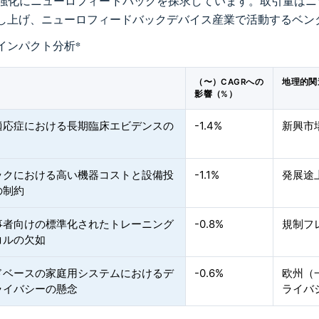
強化にニューロフィードバックを探求しています。取引量はニ
し上げ、ニューロフィードバックデバイス産業で活動するベン
インパクト分析
*
（〜）CAGRへの
地理的関
影響（%）
適応症における長期臨床エビデンスの
-1.4%
新興市
ックにおける高い機器コストと設備投
-1.1%
発展途
の制約
事者向けの標準化されたトレーニング
-0.8%
規制フ
コルの欠如
ドベースの家庭用システムにおけるデ
-0.6%
欧州（
ライバシーの懸念
ライバ