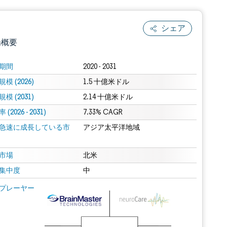
シェア
場概要
期間
2020 - 2031
模 (2026)
1.5 十億米ドル
模 (2031)
2.14 十億米ドル
(2026 - 2031)
7.33% CAGR
急速に成長している市
アジア太平洋地域
.0の表示が必要です。
市場
北米
集中度
中
 Mordor Intelligence。再利用にはCC BY 4.0の表示が必要です。
プレーヤー