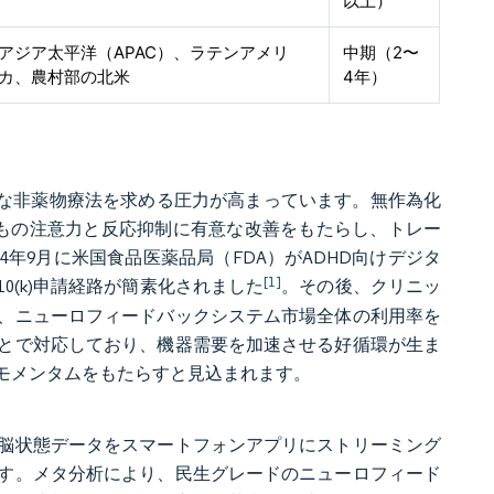
以上）
アジア太平洋（APAC）、ラテンアメリ
中期（2〜
カ、農村部の北米
4年）
効な非薬物療法を求める圧力が高まっています。無作為化
どもの注意力と反応抑制に有意な改善をもたらし、トレー
4年9月に米国食品医薬品局（FDA）がADHD向けデジタ
[1]
0(k)申請経路が簡素化されました
。その後、クリニッ
、ニューロフィードバックシステム市場全体の利用率を
とで対応しており、機器需要を加速させる好循環が生ま
長モメンタムをもたらすと見込まれます。
、脳状態データをスマートフォンアプリにストリーミング
す。メタ分析により、民生グレードのニューロフィード