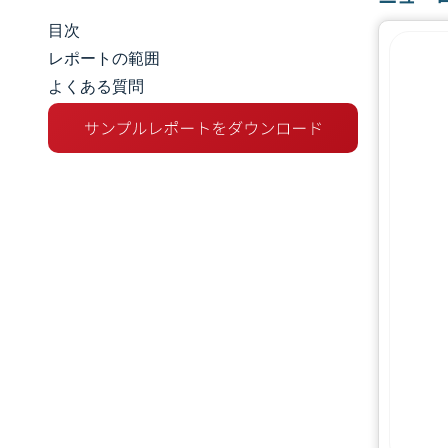
目次
市場規模とシェア
レポートの範囲
よくある質問
市場分析
トレンドとインサイト
セグメント分析
地理分析
競争環境
主要プレーヤー
業界の動向