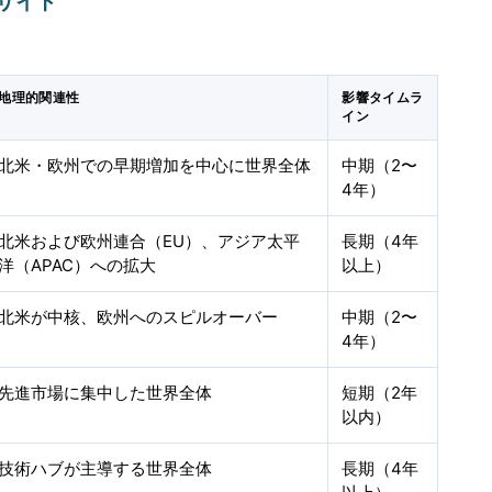
サイト
地理的関連性
影響タイムラ
イン
北米・欧州での早期増加を中心に世界全体
中期（2〜
4年）
北米および欧州連合（EU）、アジア太平
長期（4年
洋（APAC）への拡大
以上）
北米が中核、欧州へのスピルオーバー
中期（2〜
4年）
先進市場に集中した世界全体
短期（2年
以内）
技術ハブが主導する世界全体
長期（4年