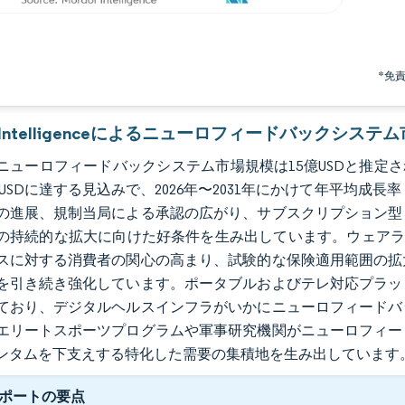
*免
or Intelligenceによるニューロフィードバックシステ
のニューロフィードバックシステム市場規模は15億USDと推定され、
0万USDに達する見込みで、2026年〜2031年にかけて年平均成
の進展、規制当局による承認の広がり、サブスクリプション型
の持続的な拡大に向けた好条件を生み出しています。ウェアラブ
スに対する消費者の関心の高まり、試験的な保険適用範囲の拡
を引き続き強化しています。ポータブルおよびテレ対応プラッ
ており、デジタルヘルスインフラがいかにニューロフィードバ
エリートスポーツプログラムや軍事研究機関がニューロフィー
ンタムを下支えする特化した需要の集積地を生み出しています
ポートの要点