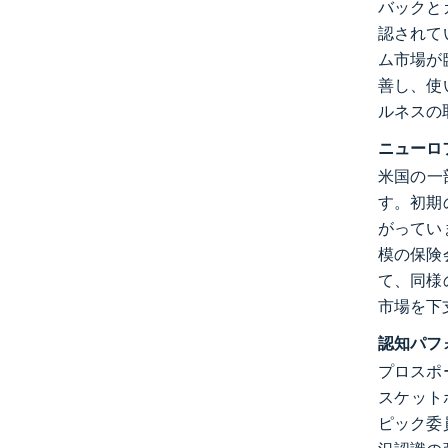
バックと
認されて
ム市場が
善し、使
ルネスの
ニューロ
米国の一
す。初期
がってい
模の保険
て、同様
市場を下
認知パフ
プロスポ
スケット
ピック委