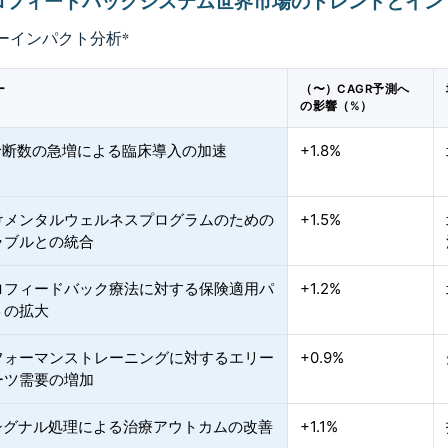
ロフィードバックシステム世界市場のトレンドとイン
ーインパクト分析
*
ー
（〜）CAGR予測へ
の影響（%）
D診断数の急増による臨床導入の加速
+1.8%
けメンタルウェルネスプログラムのための
+1.5%
ラブルとの統合
ロフィードバック療法に対する保険適用パ
+1.2%
トの拡大
フォーマンストレーニングに対するエリー
+0.9%
ーツ需要の増加
化シグナル処理による治療アウトカムの改善
+1.1%