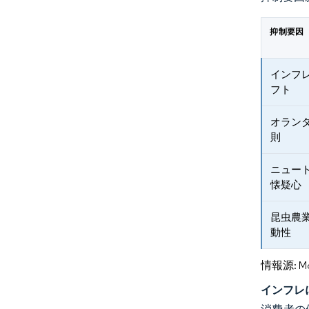
抑制要因
インフ
フト
オラン
則
ニュー
懐疑心
昆虫農
動性
情報源: Mord
インフレ