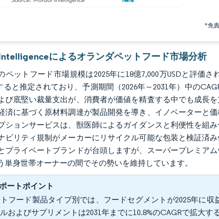
*免
r Intelligenceによるオランダペットフード市場分析
ペットフード市場規模は2025年に18億7,000万USDと評価され、20
すると推定されており、予測期間（2026年～2031年）中のCA
よび底堅い裁量支出が、消費者が価値を精査する中でも成長を
経済に基づく原材料調達が製品開発を導き、イノベーターと価
プションサービスは、獣医師によるガイダンスと利便性を組み
ナビリティ規制がメーカーにリサイクル可能な包装と検証済み
とプライベートブランドが台頭しますが、スーパープレミアム
う単身世帯オーナーの間でその勢いを維持しています。
ポートポイント
トフード製品タイプ別では、フードセグメントが2025年に収益
ルおよびサプリメントは2031年までに10.8%のCAGRで拡大