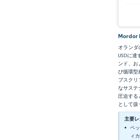
Mordo
オランダの
USDに達
ンド、お
び循環型
ブスクリ
なサステ
圧迫する
として扱
主要レ
ペッ
ィカ