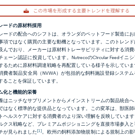
レードの原材料採用
レードの配合へのシフトは、オランダのペットフード製造にお
事項ではなく購買の主要な動機となっています。このトレンド
及んでおり、メーカーは原材料トレーサビリティに対する消費
ェーン認証に投資しています。NutrecoのCircular Fe
するために原材料調達戦略を再配置している様子を示していま
消費者製品安全局（NVWA）が包括的な飼料施設登録システ
することを保証しています。
ム化と機能的栄養
養はニッチなサプリメントからメインストリームの製品統合へ
ではなく標準的な提供品となっています。この変革は、獣医師
ヘルスケアに対する消費者のより深い理解を反映しています。市場では、
ルクス戦略など、プレミアムポジショニングを直接市場参入と
[1]
チが見られました
。欧州の飼料添加物規制による規制上の影