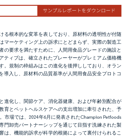
ける根本的な変革を表しており、原材料の透明性が付随
はマーケティング上の訴求にとどまらず、実際の製造工
者の要求を満たすために、人間用食品グレードの施設と
edイニシアティブは、確立されたプレーヤーがプレミアム価格機
す。規制の枠組みはこの進化を後押ししており、オラン
ムを導入し、原材料の品質基準が人間用食品安全プロトコ
と進化し、関節ケア、消化器健康、および年齢別配合が
教育とペットヘルスケアへの支出増加に牽引された、予
2024年6月に発表されたChampion Petfoods
専門卸売パートナーシップを通じて目指す洗練された製
響は、機能的訴求が科学的根拠によって裏付けられるこ