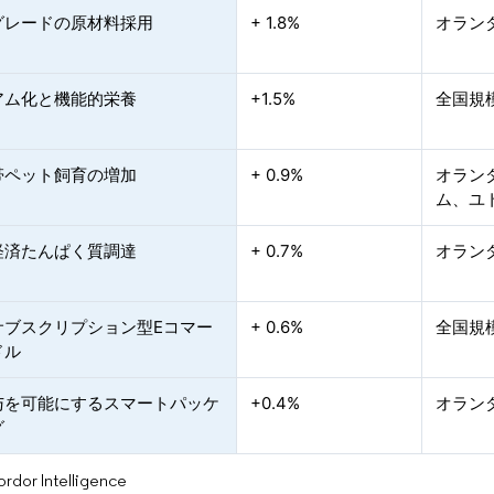
グレードの原材料採用
+ 1.8%
オラン
アム化と機能的栄養
+1.5%
全国規
帯ペット飼育の増加
+ 0.9%
オラン
ム、ユ
経済たんぱく質調達
+ 0.7%
オラン
サブスクリプション型Eコマー
+ 0.6%
全国規
ドル
与を可能にするスマートパッケ
+0.4%
オラン
グ
or Intelligence