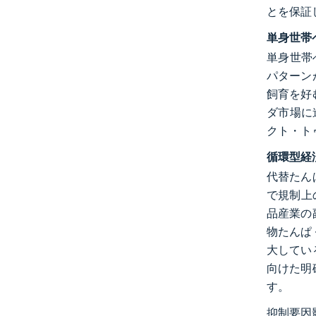
とを保証
単身世帯
単身世帯
パターン
飼育を好
ダ市場に進
クト・ト
循環型経
代替たん
で規制上
品産業の副
物たんぱ
大してい
向けた明
す。
抑制要因