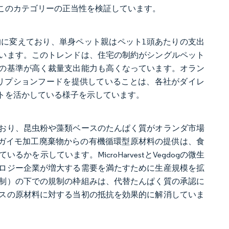
このカテゴリーの正当性を検証しています。
に変えており、単身ペット親はペット1頭あたりの支出
います。このトレンドは、住宅の制約がシングルペット
の基準が高く裁量支出能力も高くなっています。オラン
サブスクリプションフードを提供していることは、各社がダイレ
トを活かしている様子を示しています。
おり、昆虫粉や藻類ベースのたんぱく質がオランダ市場
ャガイモ加工廃棄物からの有機循環型原材料の提供は、食
示しています。MicroHarvestとVegdogの微生
ロジー企業が増大する需要を満たすために生産規模を拡
制）の下での規制の枠組みは、代替たんぱく質の承認に
スの原材料に対する当初の抵抗を効果的に解消していま