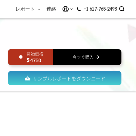
レポート
連絡
+1 617-765-2493
4750