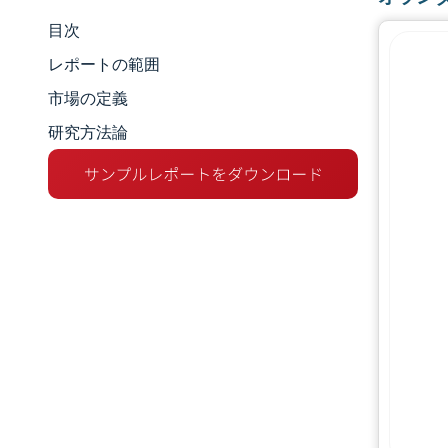
目次
市場規模とシェア
レポートの範囲
市場分析
市場の定義
研究方法論
トレンドとインサイト
セグメント分析
地理分析
競争環境
主要プレーヤー
業界の動向