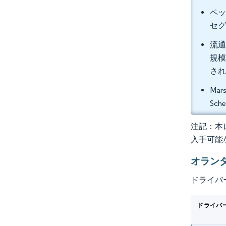
ペッ
セグ
流通
規模
さ
Mars
Sch
注記：本レ
入手可能
オラン
ドライバ
ドライバ