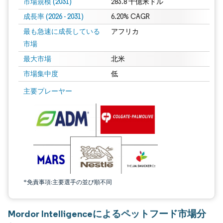
市場規模 (2031)
283.8 十億米ドル
成長率 (2026 - 2031)
6.20% CAGR
最も急速に成長している
アフリカ
市場
最大市場
北米
市場集中度
低
画像 © Mordor Intelligence。再利用にはCC BY 4.0の表示が必要です。
主要プレーヤー
*免責事項:主要選手の並び順不同
Mordor Intelligenceによるペットフード市場分