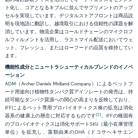
ト化し、コアとなるキブルに並んでサプリメントのアップ
セルを実現しています。デジタルストアフロントは商品説
明を現地語に翻訳し、越境取引における信頼性の課題を解
消しています。物流企業はコールドチェーンのマイクロフ
ルフィルメントを活用し、ラストマイル配送においてウェ
ット、フレッシュ、またはローフードの品質を維持してい
ます。
機能性成分とニュートラシューティカルブレンドのイノベ
ーション
ADM（Archer Daniels Midland Company）によるペットフ
ード用途向け植物性タンパク質アイソレートの発売は、持
続可能なタンパク質源への関心の高まりを反映しており、
IFFによるペット専用プロバイオティクス株の拡充は消化
[2]
器系の健康上の懸念に対応するものです
。IFFの種固有
のプロバイオティクスは消化サポートSKU（最小在庫管理
単位）を拡充し、藻類由来のDHA（ドコサヘキサエン