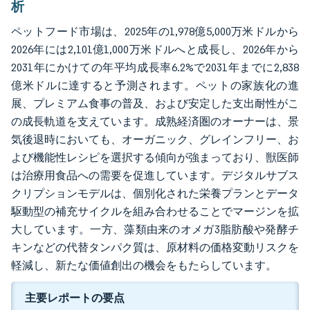
析
ペットフード市場は、2025年の1,978億5,000万米ドルから
2026年には2,101億1,000万米ドルへと成長し、2026年から
2031年にかけての年平均成長率6.2%で2031年までに2,838
億米ドルに達すると予測されます。ペットの家族化の進
展、プレミアム食事の普及、および安定した支出耐性がこ
の成長軌道を支えています。成熟経済圏のオーナーは、景
気後退時においても、オーガニック、グレインフリー、お
よび機能性レシピを選択する傾向が強まっており、獣医師
は治療用食品への需要を促進しています。デジタルサブス
クリプションモデルは、個別化された栄養プランとデータ
駆動型の補充サイクルを組み合わせることでマージンを拡
大しています。一方、藻類由来のオメガ3脂肪酸や発酵チ
キンなどの代替タンパク質は、原材料の価格変動リスクを
軽減し、新たな価値創出の機会をもたらしています。
主要レポートの要点