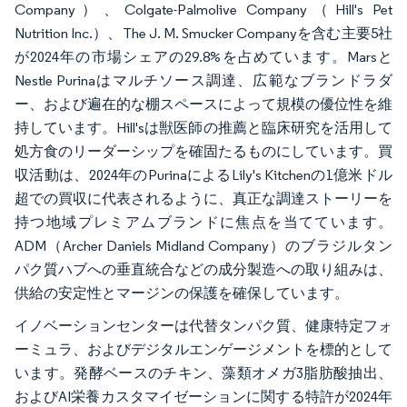
Company）、Colgate-Palmolive Company（Hill's Pet
Nutrition Inc.）、The J. M. Smucker Companyを含む主要5社
が2024年の市場シェアの29.8%を占めています。Marsと
Nestle Purinaはマルチソース調達、広範なブランドラダ
ー、および遍在的な棚スペースによって規模の優位性を維
持しています。Hill'sは獣医師の推薦と臨床研究を活用して
処方食のリーダーシップを確固たるものにしています。買
収活動は、2024年のPurinaによるLily's Kitchenの1億米ドル
超での買収に代表されるように、真正な調達ストーリーを
持つ地域プレミアムブランドに焦点を当てています。
ADM（Archer Daniels Midland Company）のブラジルタン
パク質ハブへの垂直統合などの成分製造への取り組みは、
供給の安定性とマージンの保護を確保しています。
イノベーションセンターは代替タンパク質、健康特定フォ
ーミュラ、およびデジタルエンゲージメントを標的として
います。発酵ベースのチキン、藻類オメガ3脂肪酸抽出、
およびAI栄養カスタマイゼーションに関する特許が2024年