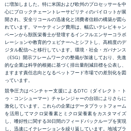
に増加しました。特に米国および欧州のプロセッサーを中
心にブロックチェーントレーサビリティのパイロットが展
開され、安全リコールの迅速化と消費者信頼の構築が図ら
れています。マーケティング費用は、幅広いテレビキャン
ペーンから獣医栄養士が登壇するインフルエンサーコラボ
レーションや教育的ウェビナーへとシフトし、高精度のデ
ジタル配信へと移行しています。環境・社会・ガバナンス
（ESG）開示フレームワークの整備が加速しており、先進
的な企業は科学的根拠に基づく排出量削減目標を公表し、
ますます責任志向となるペットフード市場での差別化を図
っています。
競争圧力はベンチャー支援によるDTC（ダイレクト・ト
ゥ・コンシューマー）チャレンジャーの台頭によりさらに
激化しています。これらの企業はデータプラットフォーム
を活用してマクロ栄養素とミクロ栄養素をカスタマイズ
し、嗜好性に関する30日間のフィードバックループを実現
し、迅速にイテレーションを繰り返しています。地域ブラ