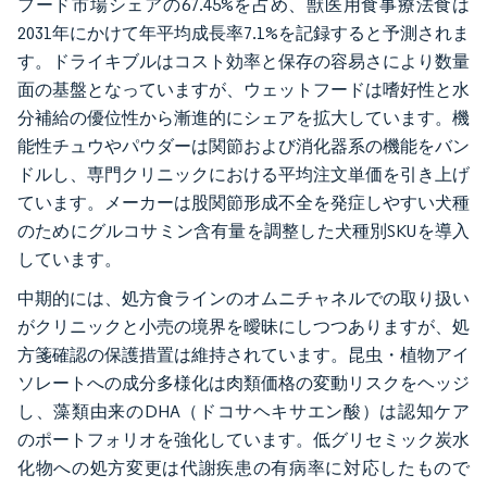
フード市場シェアの67.45%を占め、獣医用食事療法食は
2031年にかけて年平均成長率7.1%を記録すると予測されま
す。ドライキブルはコスト効率と保存の容易さにより数量
面の基盤となっていますが、ウェットフードは嗜好性と水
分補給の優位性から漸進的にシェアを拡大しています。機
能性チュウやパウダーは関節および消化器系の機能をバン
ドルし、専門クリニックにおける平均注文単価を引き上げ
ています。メーカーは股関節形成不全を発症しやすい犬種
のためにグルコサミン含有量を調整した犬種別SKUを導入
しています。
中期的には、処方食ラインのオムニチャネルでの取り扱い
がクリニックと小売の境界を曖昧にしつつありますが、処
方箋確認の保護措置は維持されています。昆虫・植物アイ
ソレートへの成分多様化は肉類価格の変動リスクをヘッジ
し、藻類由来のDHA（ドコサヘキサエン酸）は認知ケア
のポートフォリオを強化しています。低グリセミック炭水
化物への処方変更は代謝疾患の有病率に対応したもので