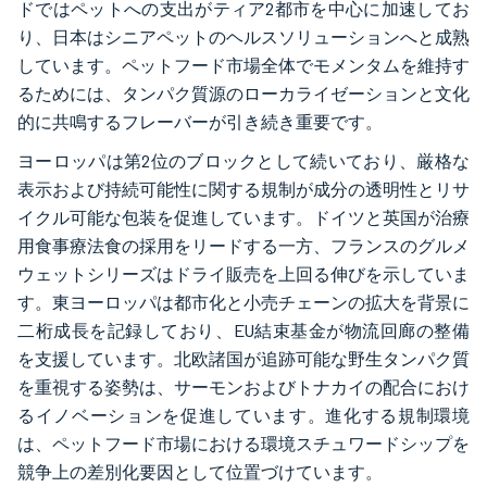
ドではペットへの支出がティア2都市を中心に加速してお
り、日本はシニアペットのヘルスソリューションへと成熟
しています。ペットフード市場全体でモメンタムを維持す
るためには、タンパク質源のローカライゼーションと文化
的に共鳴するフレーバーが引き続き重要です。
ヨーロッパは第2位のブロックとして続いており、厳格な
表示および持続可能性に関する規制が成分の透明性とリサ
イクル可能な包装を促進しています。ドイツと英国が治療
用食事療法食の採用をリードする一方、フランスのグルメ
ウェットシリーズはドライ販売を上回る伸びを示していま
す。東ヨーロッパは都市化と小売チェーンの拡大を背景に
二桁成長を記録しており、EU結束基金が物流回廊の整備
を支援しています。北欧諸国が追跡可能な野生タンパク質
を重視する姿勢は、サーモンおよびトナカイの配合におけ
るイノベーションを促進しています。進化する規制環境
は、ペットフード市場における環境スチュワードシップを
競争上の差別化要因として位置づけています。