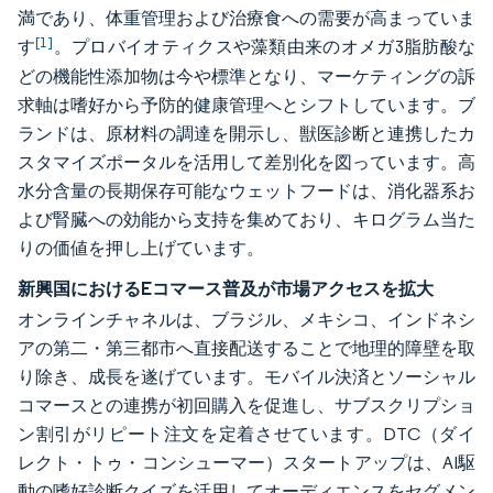
満であり、体重管理および治療食への需要が高まっていま
[1]
す
。プロバイオティクスや藻類由来のオメガ3脂肪酸な
どの機能性添加物は今や標準となり、マーケティングの訴
求軸は嗜好から予防的健康管理へとシフトしています。ブ
ランドは、原材料の調達を開示し、獣医診断と連携したカ
スタマイズポータルを活用して差別化を図っています。高
水分含量の長期保存可能なウェットフードは、消化器系お
よび腎臓への効能から支持を集めており、キログラム当た
りの価値を押し上げています。
新興国におけるEコマース普及が市場アクセスを拡大
オンラインチャネルは、ブラジル、メキシコ、インドネシ
アの第二・第三都市へ直接配送することで地理的障壁を取
り除き、成長を遂げています。モバイル決済とソーシャル
コマースとの連携が初回購入を促進し、サブスクリプショ
ン割引がリピート注文を定着させています。DTC（ダイ
レクト・トゥ・コンシューマー）スタートアップは、AI駆
動の嗜好診断クイズを活用してオーディエンスをセグメン