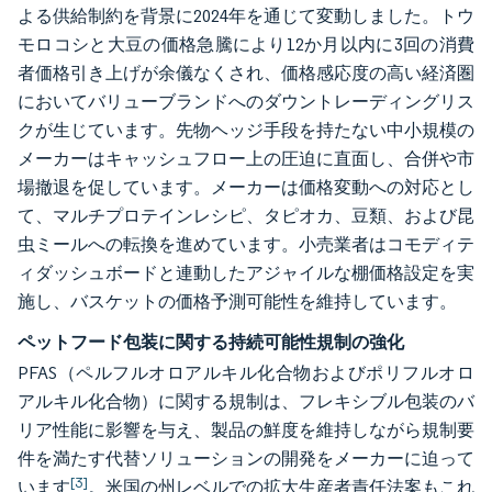
よる供給制約を背景に2024年を通じて変動しました。トウ
モロコシと大豆の価格急騰により12か月以内に3回の消費
者価格引き上げが余儀なくされ、価格感応度の高い経済圏
においてバリューブランドへのダウントレーディングリス
クが生じています。先物ヘッジ手段を持たない中小規模の
メーカーはキャッシュフロー上の圧迫に直面し、合併や市
場撤退を促しています。メーカーは価格変動への対応とし
て、マルチプロテインレシピ、タピオカ、豆類、および昆
虫ミールへの転換を進めています。小売業者はコモディテ
ィダッシュボードと連動したアジャイルな棚価格設定を実
施し、バスケットの価格予測可能性を維持しています。
ペットフード包装に関する持続可能性規制の強化
PFAS（ペルフルオロアルキル化合物およびポリフルオロ
アルキル化合物）に関する規制は、フレキシブル包装のバ
リア性能に影響を与え、製品の鮮度を維持しながら規制要
件を満たす代替ソリューションの開発をメーカーに迫って
[3]
います
。米国の州レベルでの拡大生産者責任法案もこれ