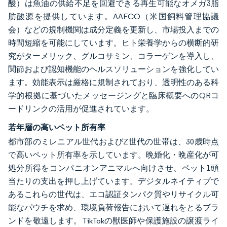
酸）は魚油の供給不足を回避できる再生可能なオメガ3脂
肪酸源を提供しています。AAFCO（米国飼料管理協議
会）などの規制機関は成分定義を更新し、市場投入までの
時間短縮を可能にしています。ヒト栄養学からの横断的研
究がターメリック、グルコサミン、コラーゲンを導入し、
関節および認知機能のヘルスソリューションを強化してい
ます。効能表示は厳格に規制されており、透明性のある科
学的根拠に基づいたメッセージングと臨床概要へのQRコ
ードリンクの活用が促進されています。
若年層の高いペット所有率
都市部のミレニアル世代およびZ世代の世帯は、30歳時点
で高いペット所有率を示しています。晩婚化・晩産化が可
処分所得をコンパニオンアニマルへ向けさせ、ペット1頭
当たりの支出を押し上げています。デジタルネイティブで
あるこれらの世代は、エコ認証タンパク質やリサイクル可
能なパウチを求め、環境負荷報告において遅れをとるブラ
ンドを敬遠します。TikTokの獣医師や保護施設の譲渡ライ