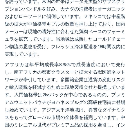
を誇っています。米国の世帯はデータ充実型のサブスクリ
プションバンドルを好み、カナダの消費者はオーガニック
およびローフードに傾倒しています。メキシコでは中産階
級の拡大が中価格帯キブルの数量を押し上げており、国内
メーカーは現地の嗜好性に合わせた鶏肉ベースのフォーミ
ュラを拡充しています。当地域は成熟したコールドチェー
ン物流の恩恵を受け、フレッシュ冷凍配送を48時間以内に
実現しています。
アフリカは年平均成長率8.95%で成長速度において先行
し、南アフリカの都市クラスターと拡大する獣医師ネット
ワークが牽引しています。多国籍企業は通貨の変動リスク
と輸入関税を軽減するために現地製粉会社と提携していま
す。入門価格帯は2kgパックが中心であるものの、プレミ
アムウェットパウチがヨハネスブルグの高級住宅街に登場
し始めています。アジア太平洋地域は、異質なダイナミク
スをもってグローバル市場の全体像を補完しています。中
国のミレニアル世代がプレミアム品の採用を牽引し、イン