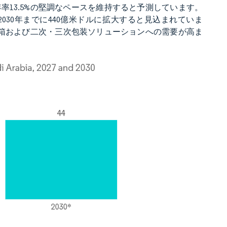
で年率13.5%の堅調なペースを維持すると予測しています。
2030年までに440億米ドルに拡大すると見込まれていま
箱および二次・三次包装ソリューションへの需要が高ま