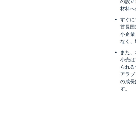
の設立
材料へ
すぐに
首長国
小企業
なく、
また、
小売は
られる
アラブ
の成長
す。