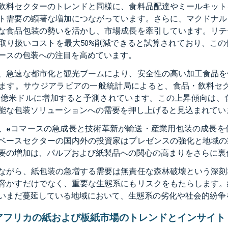
飲料セクターのトレンドと同様に、食料品配達やミールキット
ト需要の顕著な増加につながっています。さらに、マクドナル
な食品包装の勢いを活かし、市場成長を牽引しています。リテ
取り扱いコストを最大50%削減できると試算されており、こ
ースの包装への注目を高めています。
、急速な都市化と観光ブームにより、安全性の高い加工食品を
ます。サウジアラビアの一般統計局によると、食品・飲料セクターの
0.3億米ドルに増加すると予測されています。この上昇傾向は
能な包装ソリューションへの需要を押し上げると見込まれてい
、eコマースの急成長と技術革新が輸送・産業用包装の成長を
ベースセクターの国内外の投資家はプレゼンスの強化と地域の
要の増加は、パルプおよび紙製品への関心の高まりをさらに裏
ながら、紙包装の急増する需要は無責任な森林破壊という深刻
脅かすだけでなく、重要な生態系にもリスクをもたらします。
いまだ蔓延している地域において、生態系の劣化や社会的紛争
アフリカの紙および板紙市場のトレンドとインサイト