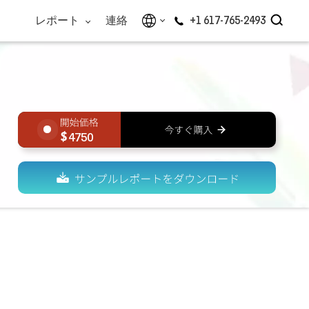
レポート
連絡
+1 617-765-2493
4750