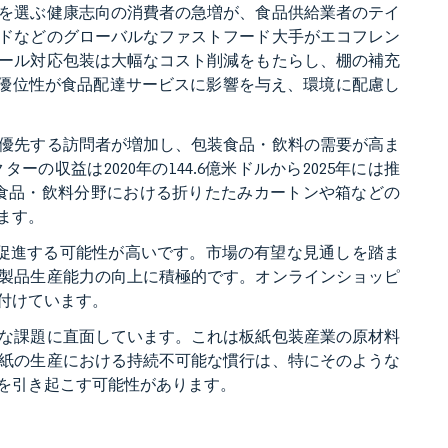
を選ぶ健康志向の消費者の急増が、食品供給業者のテイ
ドなどのグローバルなファストフード大手がエコフレン
ール対応包装は大幅なコスト削減をもたらし、棚の補充
の優位性が食品配達サービスに影響を与え、環境に配慮し
優先する訪問者が増加し、包装食品・飲料の需要が高ま
収益は2020年の144.6億米ドルから2025年には推
、食品・飲料分野における折りたたみカートンや箱などの
ます。
促進する可能性が高いです。市場の有望な見通しを踏ま
製品生産能力の向上に積極的です。オンラインショッピ
付けています。
な課題に直面しています。これは板紙包装産業の原材料
紙の生産における持続不可能な慣行は、特にそのような
を引き起こす可能性があります。