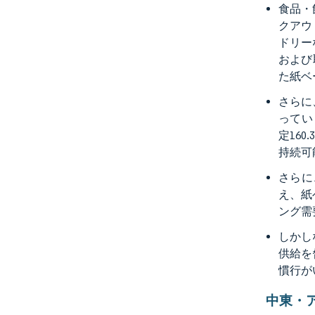
食品・
クアウ
ドリー
および
た紙ベ
さらに
ってい
定16
持続可
さらに
え、紙
ング需
しかし
供給を
慣行が
中東・