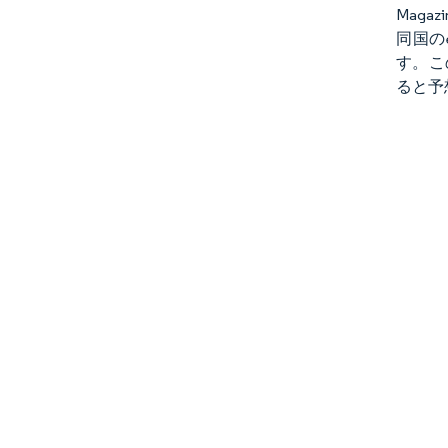
Mag
同国の
す。こ
ると予