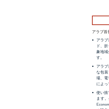
画像 © Mo
アラブ首
アラブ
ド、折
象地域
す。
アラブ
な包装
場、電
によっ
使い捨
ます。
Econ