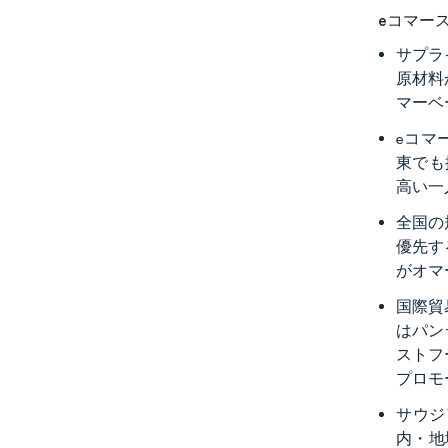
eコマー
サプラ
原材料
マーベ
eコマ
東でも
高い一
全国の
優先する
がオマ
国際貿
はパン
ストフ
プロモ
サウジ
内・地