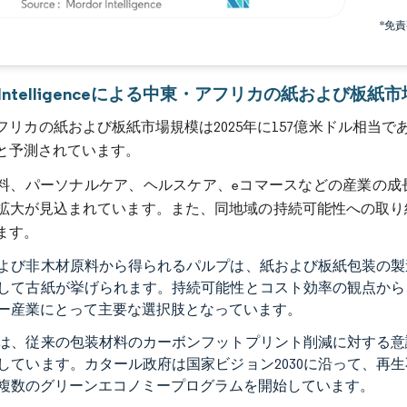
*免
画像 © Mordor Intelligence。再利用にはCC BY 4.0の表示が必要です。
or Intelligenceによる中東・アフリカの紙および板紙
リカの紙および板紙市場規模は2025年に157億米ドル相当であり、C
と予測されています。
料、パーソナルケア、ヘルスケア、eコマースなどの産業の成
拡大が見込まれています。また、同地域の持続可能性への取り
ます。
よび非木材原料から得られるパルプは、紙および板紙包装の製
して古紙が挙げられます。持続可能性とコスト効率の観点から
ー産業にとって主要な選択肢となっています。
は、従来の包装材料のカーボンフットプリント削減に対する意
しています。カタール政府は国家ビジョン2030に沿って、再
複数のグリーンエコノミープログラムを開始しています。