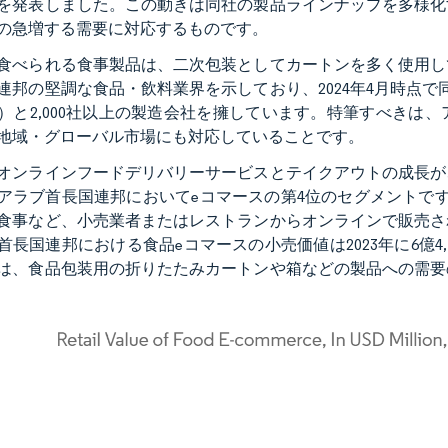
を発表しました。この動きは同社の製品ラインナップを多様化
の急増する需要に対応するものです。
食べられる食事製品は、二次包装としてカートンを多く使用し
連邦の堅調な食品・飲料業界を示しており、2024年4月時点で
）と2,000社以上の製造会社を擁しています。特筆すべきは
地域・グローバル市場にも対応していることです。
オンラインフードデリバリーサービスとテイクアウトの成長が
アラブ首長国連邦においてeコマースの第4位のセグメントで
食事など、小売業者またはレストランからオンラインで販売さ
首長国連邦における食品eコマースの小売価値は2023年に6億4,1
は、食品包装用の折りたたみカートンや箱などの製品への需要