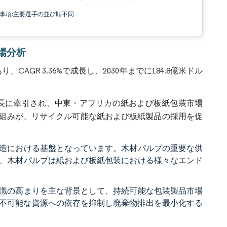
責事項:主要選手の並び順不同
市場分析
AGR 3.36%で成長し、2030年までに184.8億米ドル
長に牽引され、中東・アフリカの紙および板紙包装市場
組みが、リサイクル可能な紙および板紙製品の採用を促
造における基盤となっています。木材パルプの重要な供
、木材パルプは紙および板紙包装における様々なエンド
識の高まりを主な背景として、持続可能な包装製品市場
生不可能な資源への依存を抑制し廃棄物排出を最小化する