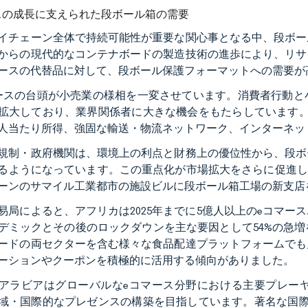
スの成長に支えられた段ボール箱の需要
イチェーン全体で持続可能性が重要な関心事となる中、段ボー
からの現代的なコンテナボードの製造技術の進歩により、リサ
ースの代替品に対して、段ボール保護フォーマットへの需要が
ースの台頭が小売業の様相を一変させています。消費者行動と
拡大しており、業界関係者に大きな機会をもたらしています。
人当たり所得、強固な輸送・物流ネットワーク、インターネッ
規制・政府機関は、環境上の利点と財務上の優位性から、段ボ
ようになっています。この重点化が市場拡大をさらに促進しています。例え
ーンのサマイル工業都市の施設ビルに段ボール箱工場の新支店
易局によると、アフリカは2025年までに5億人以上のeコマ
デミックとその後のロックダウンを主な要因として54%の急
ードの両セクターを含む様々な食品配達プラットフォームでも
ーションやクーポンを積極的に活用する傾向がありました。
アラビアはグローバルなeコマース分野における主要プレー
域・国際的なプレゼンスの構築を目指しています。著名な国際デジタ