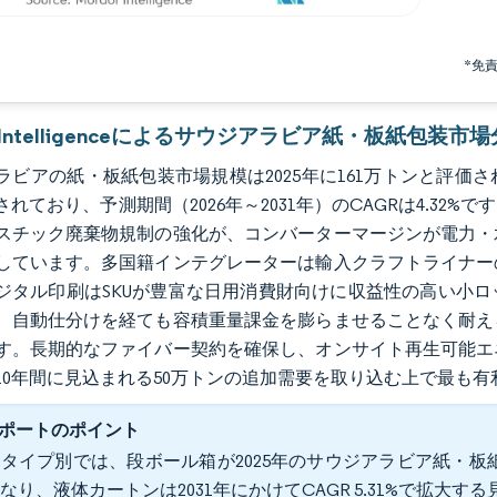
*免
or Intelligenceによるサウジアラビア紙・板紙包装市
ビアの紙・板紙包装市場規模は2025年に161万トンと評価され、
れており、予測期間（2026年～2031年）のCAGRは4.32
スチック廃棄物規制の強化が、コンバーターマージンが電力・
しています。多国籍インテグレーターは輸入クラフトライナー
ジタル印刷はSKUが豊富な日用消費財向けに収益性の高い小
、自動仕分けを経ても容積重量課金を膨らませることなく耐え
す。長期的なファイバー契約を確保し、オンサイト再生可能エ
10年間に見込まれる50万トンの追加需要を取り込む上で最も
ポートのポイント
タイプ別では、段ボール箱が2025年のサウジアラビア紙・板紙
なり、液体カートンは2031年にかけてCAGR 5.31%で拡大す