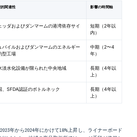
理的関連性
影響の時間軸
ェッダおよびダンマームの港湾依存サイ
短期（2年以
内）
ュバイルおよびダンマームのエネルギー
中期（2〜4
約型工場
年）
水淡水化設備が限られた中央地域
長期（4年以
上）
国、SFDA認証のボトルネック
長期（4年以
上）
23年から2024年にかけて18%上昇し、ライナーボード