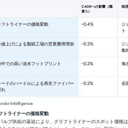
CAGRへの影響（概
地
算%）
ラフトライナーの価格変動
-0.4%
ジ
ト
金値上げによる製紙工場の営業費用増加
-0.3%
ジ
集
の中での高い淡水フットプリント
-0.2%
海
レードのハードルによる再生ファイバー
-0.2%
全
遅れ
or Intelligence
フトライナーの価格変動
パルプ供給の逼迫により、クラフトライナーのスポット価格は20