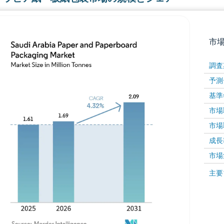
市
調査
予測
基準
市場取
市場取
成長率 
画像 © Mordor Intelligence。再利用にはCC BY 4
市場
画像 ©
主要