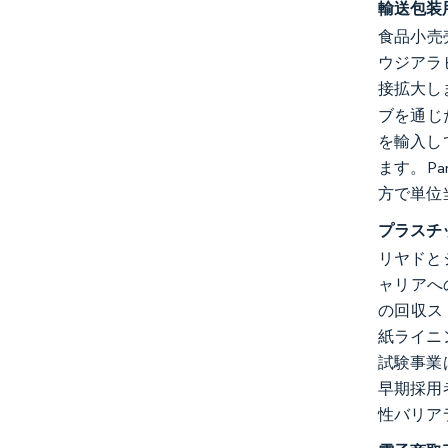
輸送包装
食品小売
ウジアラ
接拡大し
ブを通じ
を輸入し
ます。P
方で単位
プラスチ
リヤドと
ャリアへの
の回収ス
紙ライニ
試験事業
早期採用
性バリア