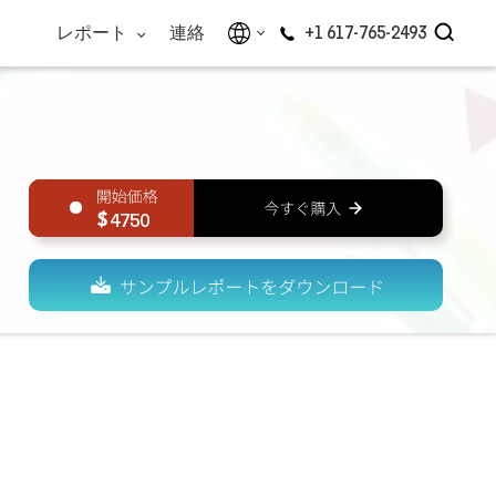
レポート
連絡
+1 617-765-2493
4750