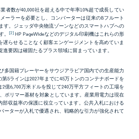
者数が40,000社を超える中で年率10%超で成長してい
メーラーを必要とし、コンバーターは従来のBフルート
います。ジェッダ中央物流ゾーンなどのスマートハブへの
[2]
す。
HP PageWideなどのデジタル印刷機はこれらの形
を遅らせることなく顧客エンゲージメントを高めていま
促進要因は確固たるプラス領域に留まっています。
び多国籍プレーヤーをサウジアラビア国内での生産能力
0万米ドルの第5ラインは2027年までに45万トンのコンテナボードを
lは2億6,700万米ドルを投じて240万平方フィートの工場を
ス、ポリマー基材を対象としています。産業用電力は現在
が内部収益率の保護に役立っています。公共入札における
バーターが入札で優遇され、戦略的な引力が強化されて