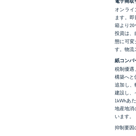
電子商取
オンライ
ます。即
箱より2
投資は、
態に可変
す。物流
紙コンバ
税制優遇
構築へと促
追加し、輸
建設し、
1kWh
地産地消
います。
抑制要因