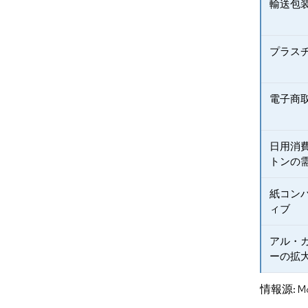
輸送包
プラス
電子商
日用消
トンの
紙コン
ィブ
アル・
ーの拡
情報源: Mord