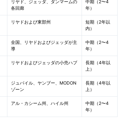
リヤド、ジェッダ、ダンマームの
中期（2〜4
各回廊
年）
リヤドおよび東部州
短期（2年以
内）
全国、リヤドおよびジェッダが主
中期（2〜4
導
年）
リヤドおよびジェッダの小売ハブ
長期（4年以
上）
ジュバイル、ヤンブー、MODON
長期（4年以
ゾーン
上）
アル・カシーム州、ハイル州
中期（2〜4
年）