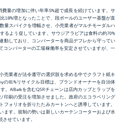
り消費量の増加に伴い年率5%超で成長を続けています。サ
前年比18%増となったことで、段ボールのユーザー基盤が直
数量スパイクを増幅させ、小売業者がマルチモーダルハ
するよう促しています。サウジアラビアは食料の約70%
連動しており、コンバーターを商品デフレから守ってい
締結してコンバーターの工場稼働率を安定させていますが、一
小売業者が法令遵守の選択肢を求める中でクラフト紙キ
g Companyの81%リサイクル目標は、ブランドオーナーを自治体
AlBaikを含むQSRチェーンは店内カップとラップを
ソ印刷の受注を増加させました。政府のエコラベリング
トフォリオを折りたたみカートンへと誘導しています。
います。規制の勢いは新しいカーテンコーターおよび水
続させています。