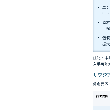
エン
引・
原材
～2
包装
拡
注記：本レ
入手可能
サウジ
促進要因
促進要因