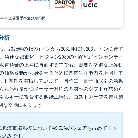
責事項:主要選手の並び順不同
場分析
2026年の169万トンから2031年には209万トンに達す
%です。急速な都市化、ビジョン2030の地産地消インセンティ
水道料金の上昇に直面する中でも、需要を堅調な上昇軌
の価格変動から身を守るために国内生産能力を増強して
ロット案件を開拓しています。同時に、電子商取引の急拡
られる軽量かつメーラー対応の基材へのシフトが求めら
ネルギーに投資する製紙工場は、コストカーブを乗り越
有利な立場にあります。
包装市場規模において46.51%のシェアを占めてトッ
る見込みです。