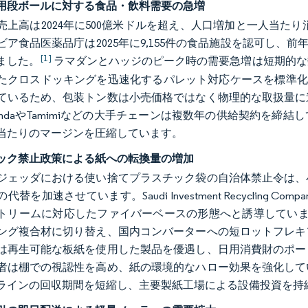
用段ボールに対する食品・飲料需要の急増
売上高は2024年に500億米ドルを超え、人口増加と一人当た
ビア食品医薬品庁は2025年に9,155件の食品施設を認可し、
[1]
ました。
ラマダンとハッジのピーク時の需要急増は短期的な
たクロスドッキングを迅速化するパレット対応ケースを標準化
ているため、包装トン数は小売価格ではなく物理的な取扱量に
andaやTamimiなどの大手チェーンは複数年の供給契約を
当たりのマージンを圧縮しています。
ック禁止政策による紙への転換量の増加
ジェッダにおける使い捨てプラスチック袋の自治体禁止令は、
代替を加速させています。Saudi Investment Recyclin
トリームに対応したファイバーベースの形態へと誘導しています。
ング複合材に切り替え、国内コンバーターへの短ロットフレキ
は再生可能な板紙を使用した製品を優遇し、日用消費財のポー
者は棚での視認性を高め、紙の環境的なハロー効果を強化して
ラインの回収期間を短縮し、主要製紙工場による設備投資を持