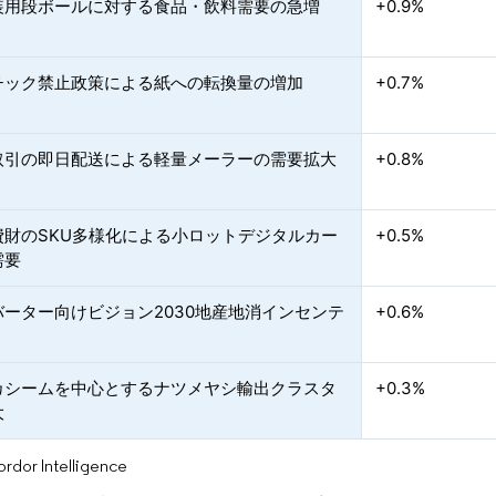
装用段ボールに対する食品・飲料需要の急増
+0.9%
チック禁止政策による紙への転換量の増加
+0.7%
取引の即日配送による軽量メーラーの需要拡大
+0.8%
費財のSKU多様化による小ロットデジタルカー
+0.5%
需要
バーター向けビジョン2030地産地消インセンテ
+0.6%
カシームを中心とするナツメヤシ輸出クラスタ
+0.3%
大
or Intelligence