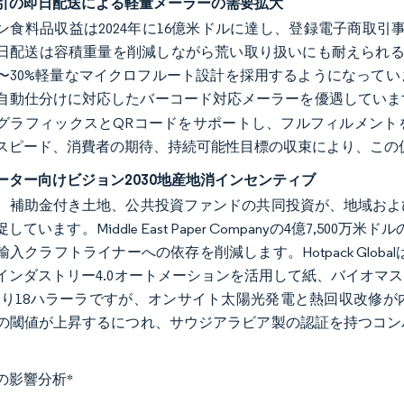
引の即日配送による軽量メーラーの需要拡大
ン食料品収益は2024年に16億米ドルに達し、登録電子商取引事業
日配送は容積重量を削減しながら荒い取り扱いにも耐えられる
0〜30%軽量なマイクロフルート設計を採用するようになって
自動仕分けに対応したバーコード対応メーラーを優遇していま
グラフィックスとQRコードをサポートし、フルフィルメント
スピード、消費者の期待、持続可能性目標の収束により、この
ーター向けビジョン2030地産地消インセンティブ
、補助金付き土地、公共投資ファンドの共同投資が、地域およ
しています。Middle East Paper Companyの4億7,50
入クラフトライナーへの依存を削減します。Hotpack Globa
インダストリー4.0オートメーションを活用して紙、バイオマ
あたり18ハラーラですが、オンサイト太陽光発電と熱回収改修
の閾値が上昇するにつれ、サウジアラビア製の認証を持つコン
の影響分析
*