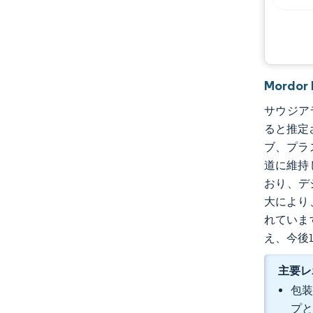
Mord
サウジアラ
ると推定さ
ブ、プラ
道に維持
おり、デ
大により
れていま
え、今後
主要レ
包装
プと