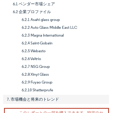
6.1 ベンダー市場シェア
6.2 企業プロファイル
6.2.1 Asahi glass group
6.2.2 Auto Glass Middle East LLC
6.2.3 Magna International
6.2.4 Saint-Gobain
6.2.5 Webasto
6.2.6 Veltrio
6.2.7 NSG Group
6.2.8 Xinyi Glass
6.2.9 Fuyao Group
6.2.10 Shatterprufe
7. 市場機会と将来のトレンド