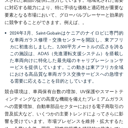
ズされた製品の提供に注力しています。地域化された需要
に対応する能力により、特に手頃な価格と適応性が重要な
要素となる市場において、グローバルプレーヤーと効果的
に競争することができます。例えば、。
2024年3月、Saint-Gobainはケニアのナイロビに専門的
な車両ガラス修理・交換センターを開設し、東アフリ
カに初進出しました。2,500平方メートルの広さを誇る
この施設は、ADAS（先進運転支援システム）を搭載し
た車両向けに特化した最先端のキャリブレーションサ
ービスを提供しています。この動きは東アフリカ全域
における高品質な車両ガラス交換サービスへの急増す
る需要に応えることを目的としています。
競合環境は、車両保有台数の増加、UV保護やスマートテ
ィンティングなどの高度な機能を備えたプレミアムガラス
への需要増加、自動車部品セクターにおける電子商取引の
普及拡大など、いくつかの主要トレンドによってさらに影
響を受けています。市場プレゼンスを維持・拡大するた