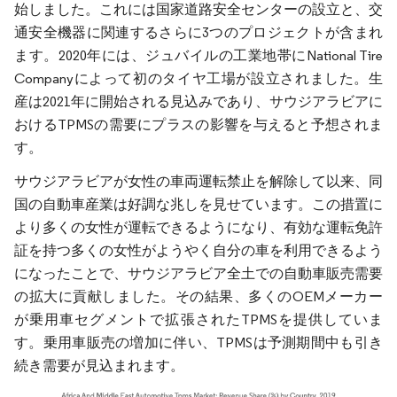
始しました。これには国家道路安全センターの設立と、交
通安全機器に関連するさらに3つのプロジェクトが含まれ
ます。2020年には、ジュバイルの工業地帯にNational Tire
Companyによって初のタイヤ工場が設立されました。生
産は2021年に開始される見込みであり、サウジアラビアに
おけるTPMSの需要にプラスの影響を与えると予想されま
す。
サウジアラビアが女性の車両運転禁止を解除して以来、同
国の自動車産業は好調な兆しを見せています。この措置に
より多くの女性が運転できるようになり、有効な運転免許
証を持つ多くの女性がようやく自分の車を利用できるよう
になったことで、サウジアラビア全土での自動車販売需要
の拡大に貢献しました。その結果、多くのOEMメーカー
が乗用車セグメントで拡張されたTPMSを提供していま
す。乗用車販売の増加に伴い、TPMSは予測期間中も引き
続き需要が見込まれます。