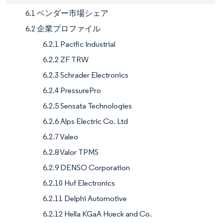
6.1 ベンダー市場シェア
6.2 企業プロファイル
6.2.1 Pacific Industrial
6.2.2 ZF TRW
6.2.3 Schrader Electronics
6.2.4 PressurePro
6.2.5 Sensata Technologies
6.2.6 Alps Electric Co. Ltd
6.2.7 Valeo
6.2.8 Valor TPMS
6.2.9 DENSO Corporation
6.2.10 Huf Electronics
6.2.11 Delphi Automotive
6.2.12 Hella KGaA Hueck and Co.