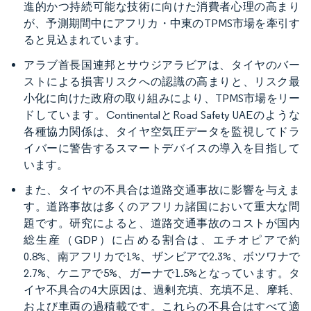
進的かつ持続可能な技術に向けた消費者心理の高まり
が、予測期間中にアフリカ・中東のTPMS市場を牽引す
ると見込まれています。
アラブ首長国連邦とサウジアラビアは、タイヤのバー
ストによる損害リスクへの認識の高まりと、リスク最
小化に向けた政府の取り組みにより、TPMS市場をリー
ドしています。ContinentalとRoad Safety UAEのような
各種協力関係は、タイヤ空気圧データを監視してドラ
イバーに警告するスマートデバイスの導入を目指して
います。
また、タイヤの不具合は道路交通事故に影響を与えま
す。道路事故は多くのアフリカ諸国において重大な問
題です。研究によると、道路交通事故のコストが国内
総生産（GDP）に占める割合は、エチオピアで約
0.8%、南アフリカで1%、ザンビアで2.3%、ボツワナで
2.7%、ケニアで5%、ガーナで1.5%となっています。タ
イヤ不具合の4大原因は、過剰充填、充填不足、摩耗、
および車両の過積載です。これらの不具合はすべて適