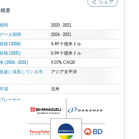
シェア
場概要
期間
2020 - 2031
データ期間
2026 - 2031
模 (2026)
4.49 十億米ドル
模 (2031)
6.94 十億米ドル
(2026 - 2031)
9.07% CAGR
急速に成長している市
.0の表示が必要です。
アジア太平洋
市場
北米
 Mordor Intelligence。再利用にはCC BY 4.0の表示が必要です。
プレーヤー