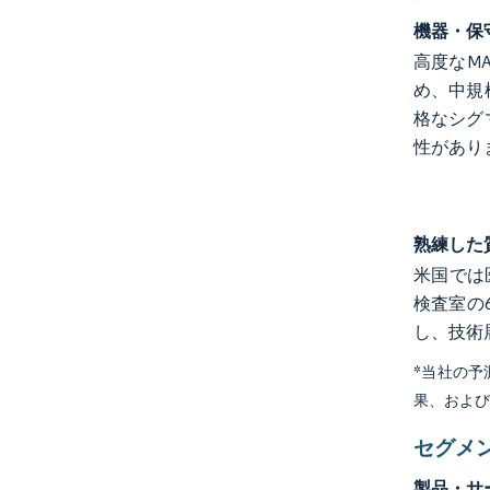
機器・保
高度なM
め、中規
格なシグ
性があり
熟練した
米国では
検査室の
し、技術
*当社の
果、およ
セグメ
製品・サ