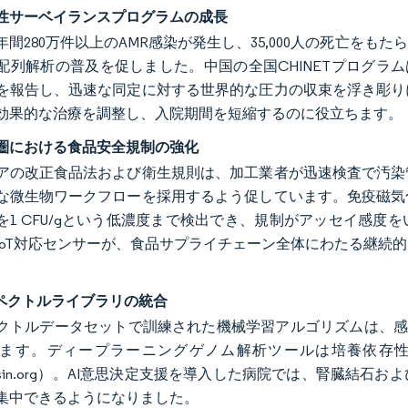
性サーベイランスプログラムの成長
年間280万件以上のAMR感染が発生し、35,000人の死亡を
配列解析の普及を促しました。中国の全国CHINETプログラム
を報告し、迅速な同定に対する世界的な圧力の収束を浮き彫り
効果的な治療を調整し、入院期間を短縮するのに役立ちます。
圏における食品安全規制の強化
アの改正食品法および衛生規則は、加工業者が迅速検査で汚染
な微生物ワークフローを採用するよう促しています。免疫磁気
を1 CFU/gという低濃度まで検出でき、規制がアッセイ感
IoT対応センサーが、食品サプライチェーン全体にわたる継続
スペクトルライブラリの統合
クトルデータセットで訓練された機械学習アルゴリズムは、感度9
ます。ディープラーニングゲノム解析ツールは培養依存
tiersin.org）。AI意思決定支援を導入した病院では、腎
集中できるようになりました。