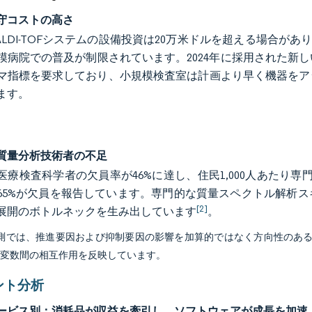
守コストの高さ
ALDI-TOFシステムの設備投資は20万米ドルを超える場合があ
模病院での普及が制限されています。2024年に採用された新
マ指標を要求しており、小規模検査室は計画より早く機器をア
ます。
質量分析技術者の不足
医療検査科学者の欠員率が46%に達し、住民1,000人あたり
65%が欠員を報告しています。専門的な質量スペクトル解析
[2]
展開のボトルネックを生み出しています
。
予測では、推進要因および抑制要因の影響を加算的ではなく方向性のあ
び変数間の相互作用を反映しています。
ント分析
ービス別：消耗品が収益を牽引し、ソフトウェアが成長を加速