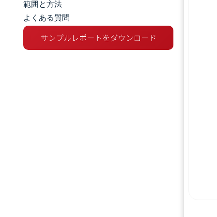
範囲と方法
よくある質問
市場分析
トレンドとインサイト
セグメント分析
地理分析
規制環境
バリューチェーン分析
競争環境
主要プレーヤー
機会と展望