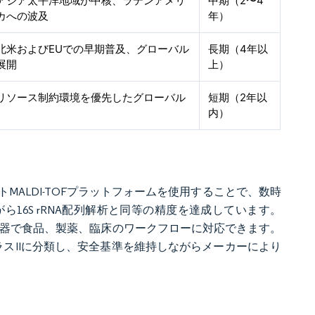
アジア太平洋地域が中核、ラテンアメリ
中期（2〜4
カへの波及
年）
北米およびEUでの早期普及、グローバル
長期（4年以
展開
上）
リソース制約環境を優先したグローバル
短期（2年以
内）
MALDI-TOFプラットフォームを使用することで、数時
16S rRNA配列解析と同等の精度を達成しています。
一機器で食品、製薬、臨床のワークフローに対応できます。
ラスIIに分類し、安全基準を維持しながらメーカーにより