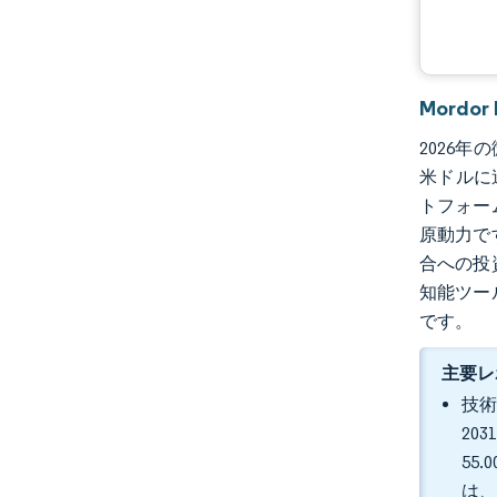
業界の動向
Mordo
2026年
米ドルに
トフォー
原動力で
合への投
知能ツー
です。
主要レ
技術
20
55
は、