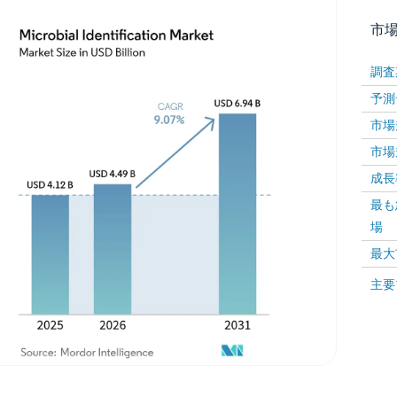
市
調査
予測
市場規
市場規
成長率 
最も
画像 © Mordor Intelligence。再利用にはCC BY 4
場
最大
画像 ©
主要