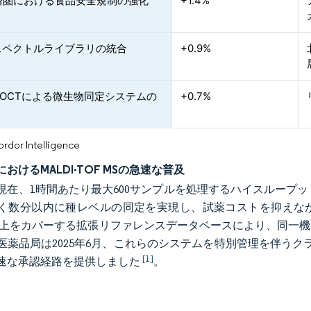
済圏における食品安全規制の強化
+1.4%
載スペクトルライブラリの統合
+0.9%
POCTによる微生物同定システムの
+0.7%
or Intelligence
おけるMALDI-TOF MSの急速な普及
現在、1時間あたり最大600サンプルを処理するハイスループット
く数分以内に種レベルの同定を実現し、試薬コストを抑えながら
0種以上をカバーする拡張リファレンスデータベースにより、同
医薬品局は2025年6月、これらのシステムを特別管理を伴うク
[1]
速な承認経路を提供しました
。