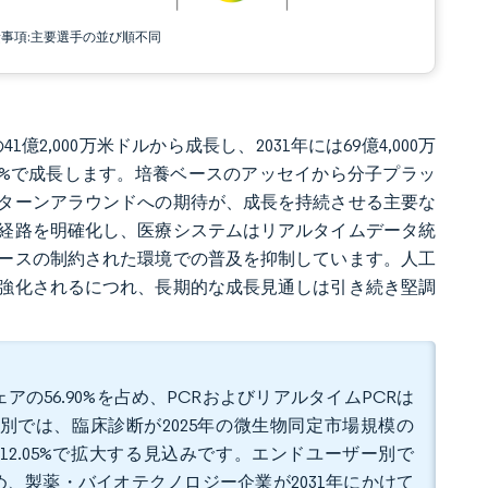
責事項:主要選手の並び順不同
1億2,000万米ドルから成長し、2031年には69億4,000万
.07%で成長します。培養ベースのアッセイから分子プラッ
ターンアラウンドへの期待が、成長を持続させる主要な
経路を明確化し、医療システムはリアルタイムデータ統
ースの制約された環境での普及を抑制しています。人工
強化されるにつれ、長期的な成長見通しは引き続き堅調
ェアの56.90%を占め、PCRおよびリアルタイムPCRは
用途別では、臨床診断が2025年の微生物同定市場規模の
率12.05%で拡大する見込みです。エンドユーザー別で
占め、製薬・バイオテクノロジー企業が2031年にかけて