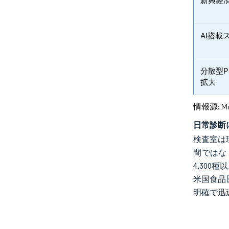
新興経
AI搭
分散型
拡大
情報源: Mord
日常診断に
検査室は
間ではな
4,30
米国食品
明確で迅