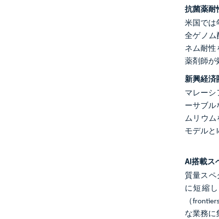
抗菌薬耐
米国では
全ゲノム
ネム耐性
薬剤師が
新興経済
マレーシ
ーサブル
ムリウム
モデルと
AI搭載
質量スペ
に短縮し
（fron
な業務に