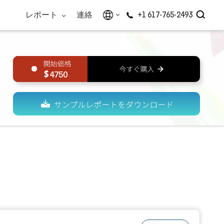
レポート
連絡
+1 617-765-2493
4750