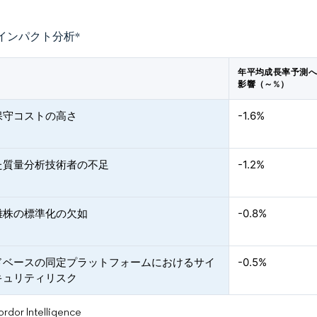
インパクト分析
*
年平均成長率予測
影響（～%）
保守コストの高さ
-1.6%
た質量分析技術者の不足
-1.2%
離株の標準化の欠如
-0.8%
ドベースの同定プラットフォームにおけるサイ
-0.5%
キュリティリスク
or Intelligence