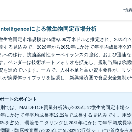
*免
r Intelligenceによる微生物同定市場分析
の微生物同定市場規模は46億9,000万米ドルと推定され、2025年の4
達する見込みで、2026年から2031年にかけて年平均成長率9
ムへの移行、抗菌薬耐性サーベイランスの強化、および迅速な
す。ベンダーは技術ポートフォリオを拡充し、規制当局は承認
資を進めています。一方で、人材不足と高い資本要件が、リソ
ルが病原体ライブラリを拡張し、新興経済圏で食品安全規制が
ポートのポイント
別では、MALDI-TOF質量分析法が2025年の微生物同定市場シ
31年にかけて年平均成長率12.22%で成長する見込みです。
.00%を占め、環境モニタリングは2031年にかけて年平均成長
病院・臨床検査室が2025年に61.80%の収益シェアで首位を