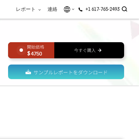
レポート
連絡
+1 617-765-2493
4750