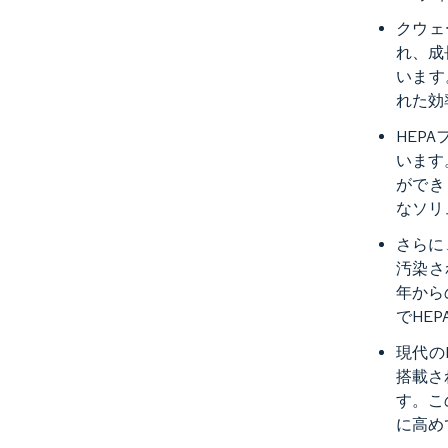
クウェ
れ、成
います
れた効
HEP
います
ができ
なソリ
さらに
汚染さ
年から
でHE
現代の
搭載さ
す。こ
に高め