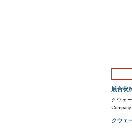
画像 © Mo
競合状
クウェート
Company、
クウェ