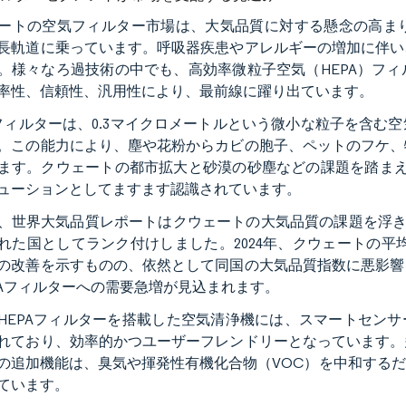
ートの空気フィルター市場は、大気品質に対する懸念の高ま
長軌道に乗っています。呼吸器疾患やアレルギーの増加に伴い
。様々なろ過技術の中でも、高効率微粒子空気（HEPA）フ
率性、信頼性、汎用性により、最前線に躍り出ています。
Aフィルターは、0.3マイクロメートルという微小な粒子を含む空
。この能力により、塵や花粉からカビの胞子、ペットのフケ、
ます。クウェートの都市拡大と砂漠の砂塵などの課題を踏まえ
ューションとしてますます認識されています。
、世界大気品質レポートはクウェートの大気品質の課題を浮き彫
れた国としてランク付けしました。2024年、クウェートの平均PM2
の改善を示すものの、依然として同国の大気品質指数に悪影響
PAフィルターへの需要急増が見込まれます。
HEPAフィルターを搭載した空気清浄機には、スマートセンサ
れており、効率的かつユーザーフレンドリーとなっています。
の追加機能は、臭気や揮発性有機化合物（VOC）を中和する
ています。