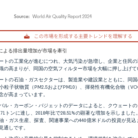
rdor Intelligence。再利用にはCC BY 4.0の表示が必要です。
による排出量増加が市場を牽引
ートの工業化が進むにつれ、大気汚染が急増し、企業と住民の
識の高まりが、同国の空気フィルター市場を大幅に押し上げて
ートの石油・ガスセクターは、製造業や建設業とともに、同国
小粒子状物質（PM2.5およびPM10）、揮発性有機化合物（
念が高まっています。
バル・カーボン・バジェットのデータによると、クウェートのガ
2.71トンに達し、2018年比で28.51%の顕著な増加を示しま
油・ガス生産、探査、関連事業への440億米ドルの投資が見
見通しです。