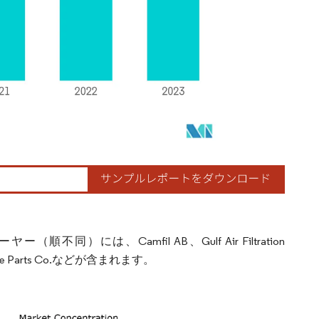
は、Camfil AB、Gulf Air Filtration
to Spare Parts Co.などが含まれます。