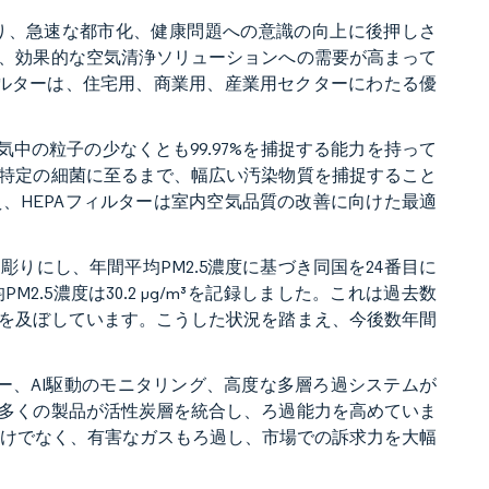
り、急速な都市化、健康問題への意識の向上に後押しさ
、効果的な空気清浄ソリューションへの需要が高まって
ィルターは、住宅用、商業用、産業用セクターにわたる優
気中の粒子の少なくとも99.97%を捕捉する能力を持って
特定の細菌に至るまで、幅広い汚染物質を捕捉すること
、HEPAフィルターは室内空気品質の改善に向けた最適
りにし、年間平均PM2.5濃度に基づき同国を24番目に
.5濃度は30.2 μg/m³を記録しました。これは過去数
を及ぼしています。こうした状況を踏まえ、今後数年間
ー、AI駆動のモニタリング、高度な多層ろ過システムが
多くの製品が活性炭層を統合し、ろ過能力を高めていま
だけでなく、有害なガスもろ過し、市場での訴求力を大幅