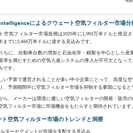
*免
画像 © Mordor Intelligence。再利用にはCC BY 4.0の表示が必要です。
r Intelligenceによるクウェート空気フィルター市場分
空気フィルター市場規模は2025年に1,903万米ドルと推定され、
0年までに2,464万米ドルに達する見込みです。
うちに、自動車台数の増加と石油化学・精製を中心とした産
基準を満たすための空気ろ過システムの導入が不可欠となって
みです。
しい予算で運営されることが多い中小企業にとって、高度な空
り、予測期間中に空気フィルター市場を抑制する要因になると
がら、メーカーは環境に優しい空気フィルターの開発・販売の
空気フィルター市場に市場機会をもたらすと期待されています
ート空気フィルター市場のトレンドと洞察
フィルターセグメントが市場を支配する見込み