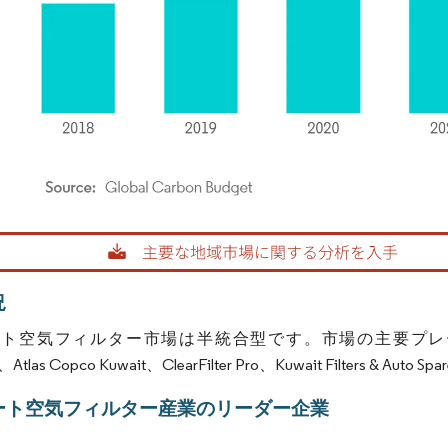
rdor Intelligence。再利用にはCC BY 4.0の表示が必要です。
況
空気フィルター市場は半統合型です。市場の主要プレーヤー（順不同）に
Atlas Copco Kuwait、ClearFilter Pro、Kuwait Filters & Au
ート空気フィルター産業のリーダー企業