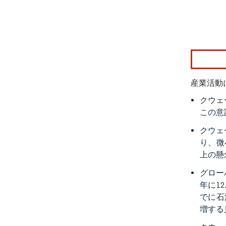
画像 © Mo
産業活動
クウェ
この意
クウェ
り、微
上の懸
グロー
年に1
でに石
増する