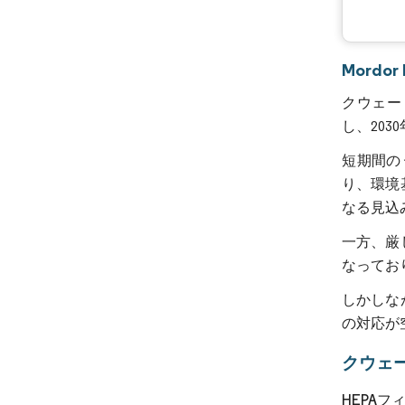
Mordo
クウェート
し、203
短期間の
り、環境
なる見込
一方、厳
なってお
しかしな
の対応が
クウェ
HEPA