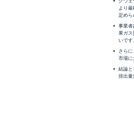
クウェ
より厳
定めら
事業者
果ガス
いです
さらに
市場に
結論と
排出量