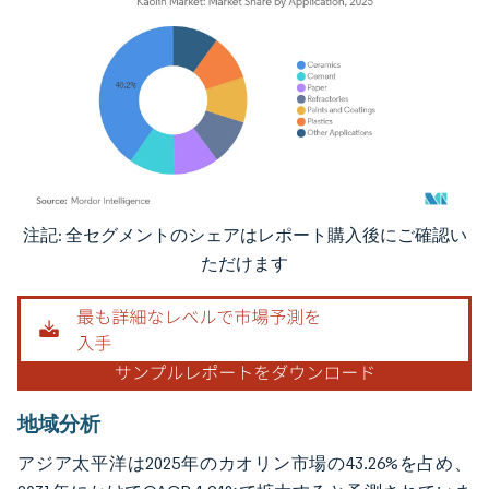
注記: 全セグメントのシェアはレポート購入後にご確認い
画像 © Mordor Intelligence。再利用にはCC BY 4.0の表示が必要です。
ただけます
地域分析
アジア太平洋は2025年のカオリン市場の43.26%を占め、