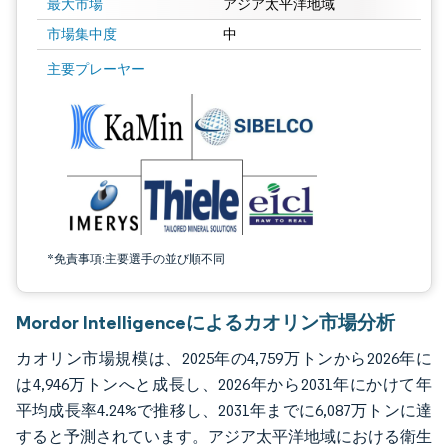
最大市場
アジア太平洋地域
市場集中度
中
画像 © Mordor Intelligence。再利用にはCC BY 4.0の表示が必要です。
主要プレーヤー
*免責事項:主要選手の並び順不同
Mordor Intelligenceによるカオリン市場分析
カオリン市場規模は、2025年の4,759万トンから2026年に
は4,946万トンへと成長し、2026年から2031年にかけて年
平均成長率4.24%で推移し、2031年までに6,087万トンに達
すると予測されています。アジア太平洋地域における衛生