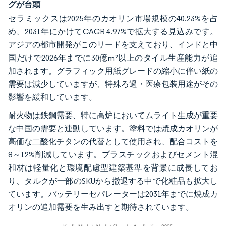
グが台頭
セラミックスは2025年のカオリン市場規模の40.23%を占
め、2031年にかけてCAGR 4.97%で拡大する見込みです。
アジアの都市開発がこのリードを支えており、インドと中
国だけで2026年までに30億m²以上のタイル生産能力が追
加されます。グラフィック用紙グレードの縮小に伴い紙の
需要は減少していますが、特殊ろ過・医療包装用途がその
影響を緩和しています。
耐火物は鉄鋼需要、特に高炉においてムライト生成が重要
な中国の需要と連動しています。塗料では焼成カオリンが
高価な二酸化チタンの代替として使用され、配合コストを
8～12%削減しています。プラスチックおよびセメント混
和材は軽量化と環境配慮型建築基準を背景に成長してお
り、タルクが一部のSKUから撤退する中で化粧品も拡大し
ています。バッテリーセパレーターは2031年までに焼成カ
オリンの追加需要を生み出すと期待されています。