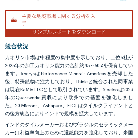
画像 © Mordor Intelligence。再利用にはCC BY 4.0の表示が必要です。
競合状況
カオリン市場は中程度の集中度を示しており、上位5社が
2025年の加工カオリン能力の合計約45～50%を保有してい
ます。ImerysはPerformance Minerals Americasを売却した
後、特殊鉱物に注力しており、Thieleと統合された同事業
は現在KaMin LLCとして取引されています。Sibelcoは2023
年のQuarzwerke買収により欧州での基盤を強化しまし
た。20 Microns、Ashapura、EICLはタイルクライアントと
の後方統合によりインドで規模を拡大しています。
インドのタイルメーカーおよびブラジルのセラミックメー
カーは利益率向上のために選鉱能力を強化しており、米国