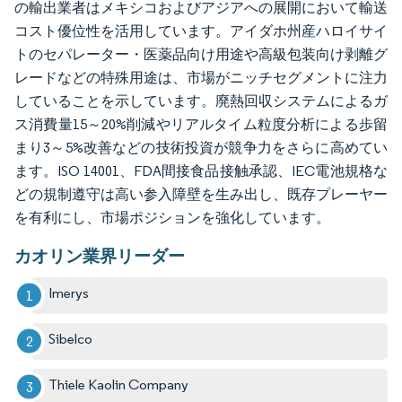
の輸出業者はメキシコおよびアジアへの展開において輸送
コスト優位性を活用しています。アイダホ州産ハロイサイ
トのセパレーター・医薬品向け用途や高級包装向け剥離グ
レードなどの特殊用途は、市場がニッチセグメントに注力
していることを示しています。廃熱回収システムによるガ
ス消費量15～20%削減やリアルタイム粒度分析による歩留
まり3～5%改善などの技術投資が競争力をさらに高めてい
ます。ISO 14001、FDA間接食品接触承認、IEC電池規格な
どの規制遵守は高い参入障壁を生み出し、既存プレーヤー
を有利にし、市場ポジションを強化しています。
カオリン業界リーダー
Imerys
Sibelco
Thiele Kaolin Company