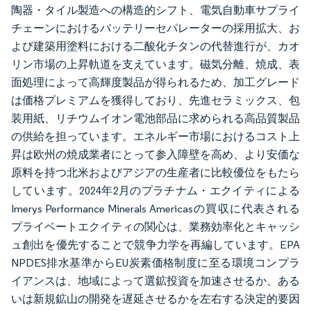
陶器・タイル製造への構造的シフト、電気自動車サプライ
チェーンにおけるバッテリーセパレーターの採用拡大、お
よび建築用塗料における二酸化チタンの代替進行が、カオ
リン市場の上昇軌道を支えています。磁気分離、焼成、表
面処理によって高輝度製品が得られるため、加工グレード
は価格プレミアムを獲得しており、先進セラミックス、包
装用紙、リチウムイオン電池部品に求められる高品質製品
の供給を担っています。エネルギー市場におけるコスト上
昇は欧州の焼成業者にとって参入障壁を高め、より安価な
原料を持つ北米およびアジアの生産者に比較優位をもたら
しています。2024年2月のプラチナム・エクイティによる
Imerys Performance Minerals Americasの買収に代表される
プライベートエクイティの関心は、業務効率化とキャッシ
ュ創出を優先することで競争力学を再編しています。EPA
NPDES排水基準からEU炭素価格制度に至る環境コンプラ
イアンスは、地域によって選鉱投資を加速させるか、ある
いは新規鉱山の開発を遅延させるかを左右する決定的要因