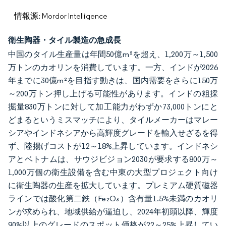
情報源: Mordor Intelligence
衛生陶器・タイル製造の急成長
中国のタイル生産量は年間50億m²を超え、1,200万～1,500
万トンのカオリンを消費しています。一方、インドが2026
年までに30億m²を目指す動きは、国内需要をさらに150万
～200万トン押し上げる可能性があります。インドの粗採
掘量830万トンに対して加工能力がわずか73,000トンにと
どまるというミスマッチにより、タイルメーカーはマレー
シアやインドネシアから高輝度グレードを輸入せざるを得
ず、陸揚げコストが12～18%上昇しています。インドネシ
アとベトナムは、サウジビジョン2030が要求する800万～
1,000万個の衛生設備を含む中東の大型プロジェクト向け
に衛生陶器の生産を拡大しています。プレミアム硬質磁器
ラインでは酸化第二鉄（Fe₂O₃）含有量1.5%未満のカオリ
ンが求められ、地域供給が逼迫し、2024年初頭以降、輝度
90%以上のグレードのスポット価格が22～25%上昇してい