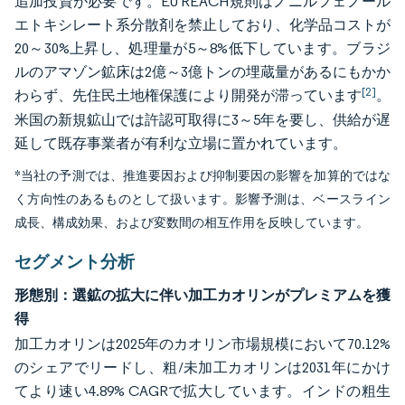
追加投資が必要です。EU REACH規則はノニルフェノール
エトキシレート系分散剤を禁止しており、化学品コストが
20～30%上昇し、処理量が5～8%低下しています。ブラジ
ルのアマゾン鉱床は2億～3億トンの埋蔵量があるにもかか
[2]
わらず、先住民土地権保護により開発が滞っています
。
米国の新規鉱山では許認可取得に3～5年を要し、供給が遅
延して既存事業者が有利な立場に置かれています。
*当社の予測では、推進要因および抑制要因の影響を加算的ではな
く方向性のあるものとして扱います。影響予測は、ベースライン
成長、構成効果、および変数間の相互作用を反映しています。
セグメント分析
形態別：選鉱の拡大に伴い加工カオリンがプレミアムを獲
得
加工カオリンは2025年のカオリン市場規模において70.12%
のシェアでリードし、粗/未加工カオリンは2031年にかけ
てより速い4.89% CAGRで拡大しています。インドの粗生