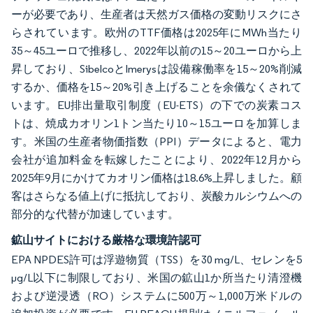
ーが必要であり、生産者は天然ガス価格の変動リスクにさ
らされています。欧州のTTF価格は2025年にMWh当たり
35～45ユーロで推移し、2022年以前の15～20ユーロから上
昇しており、SibelcoとImerysは設備稼働率を15～20%削減
するか、価格を15～20%引き上げることを余儀なくされて
います。EU排出量取引制度（EU-ETS）の下での炭素コス
トは、焼成カオリン1トン当たり10～15ユーロを加算しま
す。米国の生産者物価指数（PPI）データによると、電力
会社が追加料金を転嫁したことにより、2022年12月から
2025年9月にかけてカオリン価格は18.6%上昇しました。顧
客はさらなる値上げに抵抗しており、炭酸カルシウムへの
部分的な代替が加速しています。
鉱山サイトにおける厳格な環境許認可
EPA NPDES許可は浮遊物質（TSS）を30 mg/L、セレンを5
µg/L以下に制限しており、米国の鉱山1か所当たり清澄機
および逆浸透（RO）システムに500万～1,000万米ドルの