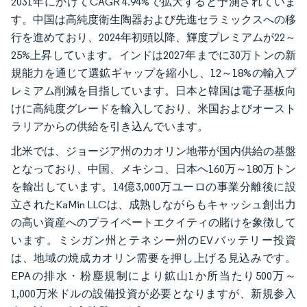
2031年にかけてCAGR 4.94%で拡大すると予測されていま
す。中国は高純度衛生陶器および先進セラミックスへの移
行を進めており、2024年初頭以降、輝度プレミアムが22～
25%上昇しています。インドは2027年までに30万トンの新
規能力を通じて選鉱ギャップを縮小し、12～18%の輸入プ
レミアム削減を目指しています。日本と韓国は電子基板向
けに高純度グレードを輸入しており、米国およびオースト
ラリアからの供給を引き込んでいます。
北米では、ジョージア州のカオリン地帯が国内供給の基盤
となっており、中国、メキシコ、日本へ160万～180万トン
を輸出しています。14億3,000万ユーロの事業分離後に設
立されたKaMin LLCは、成熟しながらもキャッシュ創出力
の高い資産へのプライベートエクイティの賭けを象徴して
います。ミシガン州とテネシー州のEVバッテリー投資
は、地域の焼成カオリン需要を押し上げる見込みです。
EPAの排水・粉塵規制により鉱山1か所当たり500万～
1,000万米ドルの設備投資が必要となりますが、新規参入