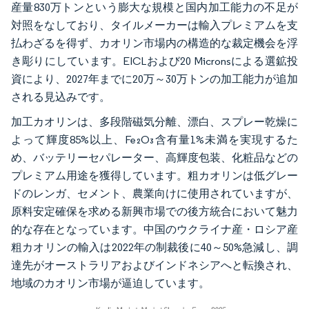
産量830万トンという膨大な規模と国内加工能力の不足が
対照をなしており、タイルメーカーは輸入プレミアムを支
払わざるを得ず、カオリン市場内の構造的な裁定機会を浮
き彫りにしています。EICLおよび20 Micronsによる選鉱投
資により、2027年までに20万～30万トンの加工能力が追加
される見込みです。
加工カオリンは、多段階磁気分離、漂白、スプレー乾燥に
よって輝度85%以上、Fe₂O₃含有量1%未満を実現するた
め、バッテリーセパレーター、高輝度包装、化粧品などの
プレミアム用途を獲得しています。粗カオリンは低グレー
ドのレンガ、セメント、農業向けに使用されていますが、
原料安定確保を求める新興市場での後方統合において魅力
的な存在となっています。中国のウクライナ産・ロシア産
粗カオリンの輸入は2022年の制裁後に40～50%急減し、調
達先がオーストラリアおよびインドネシアへと転換され、
地域のカオリン市場が逼迫しています。