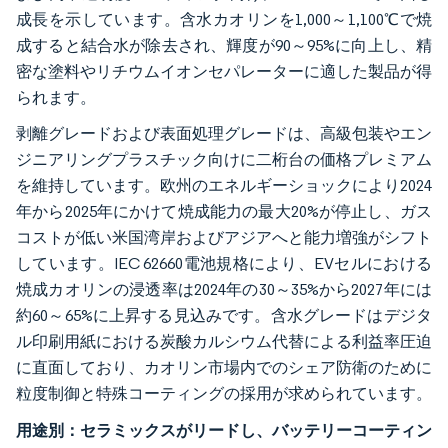
成長を示しています。含水カオリンを1,000～1,100℃で焼
成すると結合水が除去され、輝度が90～95%に向上し、精
密な塗料やリチウムイオンセパレーターに適した製品が得
られます。
剥離グレードおよび表面処理グレードは、高級包装やエン
ジニアリングプラスチック向けに二桁台の価格プレミアム
を維持しています。欧州のエネルギーショックにより2024
年から2025年にかけて焼成能力の最大20%が停止し、ガス
コストが低い米国湾岸およびアジアへと能力増強がシフト
しています。IEC 62660電池規格により、EVセルにおける
焼成カオリンの浸透率は2024年の30～35%から2027年には
約60～65%に上昇する見込みです。含水グレードはデジタ
ル印刷用紙における炭酸カルシウム代替による利益率圧迫
に直面しており、カオリン市場内でのシェア防衛のために
粒度制御と特殊コーティングの採用が求められています。
用途別：セラミックスがリードし、バッテリーコーティン