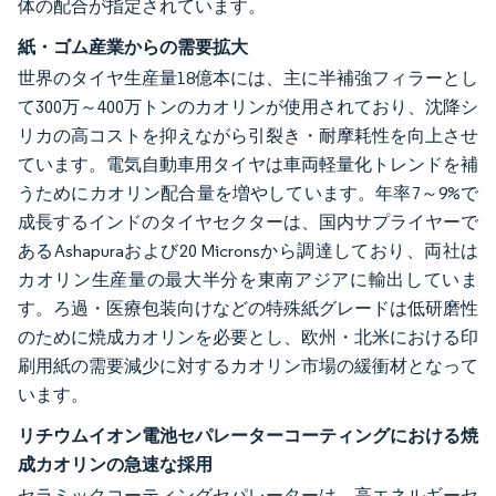
体の配合が指定されています。
紙・ゴム産業からの需要拡大
世界のタイヤ生産量18億本には、主に半補強フィラーとし
て300万～400万トンのカオリンが使用されており、沈降シ
リカの高コストを抑えながら引裂き・耐摩耗性を向上させ
ています。電気自動車用タイヤは車両軽量化トレンドを補
うためにカオリン配合量を増やしています。年率7～9%で
成長するインドのタイヤセクターは、国内サプライヤーで
あるAshapuraおよび20 Micronsから調達しており、両社は
カオリン生産量の最大半分を東南アジアに輸出していま
す。ろ過・医療包装向けなどの特殊紙グレードは低研磨性
のために焼成カオリンを必要とし、欧州・北米における印
刷用紙の需要減少に対するカオリン市場の緩衝材となって
います。
リチウムイオン電池セパレーターコーティングにおける焼
成カオリンの急速な採用
セラミックコーティングセパレーターは、高エネルギーセ