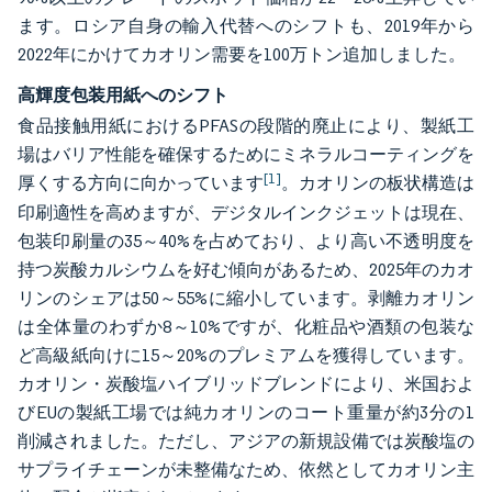
ます。ロシア自身の輸入代替へのシフトも、2019年から
2022年にかけてカオリン需要を100万トン追加しました。
高輝度包装用紙へのシフト
食品接触用紙におけるPFASの段階的廃止により、製紙工
場はバリア性能を確保するためにミネラルコーティングを
[1]
厚くする方向に向かっています
。カオリンの板状構造は
印刷適性を高めますが、デジタルインクジェットは現在、
包装印刷量の35～40%を占めており、より高い不透明度を
持つ炭酸カルシウムを好む傾向があるため、2025年のカオ
リンのシェアは50～55%に縮小しています。剥離カオリン
は全体量のわずか8～10%ですが、化粧品や酒類の包装な
ど高級紙向けに15～20%のプレミアムを獲得しています。
カオリン・炭酸塩ハイブリッドブレンドにより、米国およ
びEUの製紙工場では純カオリンのコート重量が約3分の1
削減されました。ただし、アジアの新規設備では炭酸塩の
サプライチェーンが未整備なため、依然としてカオリン主