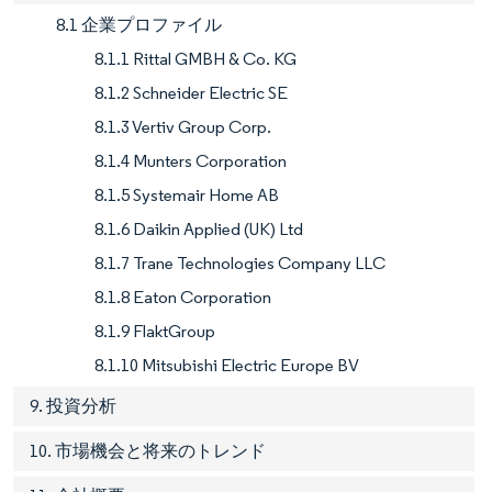
8.1 企業プロファイル
8.1.1 Rittal GMBH & Co. KG
8.1.2 Schneider Electric SE
8.1.3 Vertiv Group Corp.
8.1.4 Munters Corporation
8.1.5 Systemair Home AB
8.1.6 Daikin Applied (UK) Ltd
8.1.7 Trane Technologies Company LLC
8.1.8 Eaton Corporation
8.1.9 FlaktGroup
8.1.10 Mitsubishi Electric Europe BV
9. 投資分析
10. 市場機会と将来のトレンド