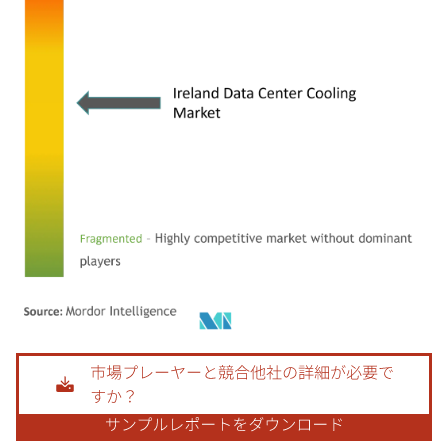
画像 © Mordor Intelligence。再利用にはCC BY 4.0の表示が必要です。