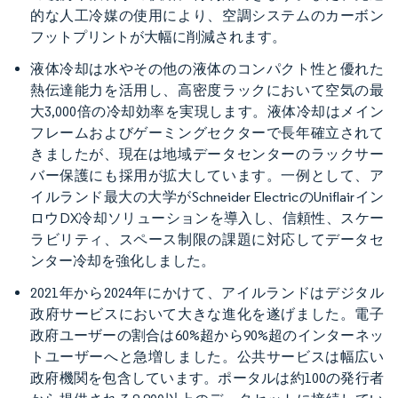
的な人工冷媒の使用により、空調システムのカーボン
フットプリントが大幅に削減されます。
液体冷却は水やその他の液体のコンパクト性と優れた
熱伝達能力を活用し、高密度ラックにおいて空気の最
大3,000倍の冷却効率を実現します。液体冷却はメイン
フレームおよびゲーミングセクターで長年確立されて
きましたが、現在は地域データセンターのラックサー
バー保護にも採用が拡大しています。一例として、ア
イルランド最大の大学がSchneider ElectricのUniflairイン
ロウDX冷却ソリューションを導入し、信頼性、スケー
ラビリティ、スペース制限の課題に対応してデータセ
ンター冷却を強化しました。
2021年から2024年にかけて、アイルランドはデジタル
政府サービスにおいて大きな進化を遂げました。電子
政府ユーザーの割合は60%超から90%超のインターネッ
トユーザーへと急増しました。公共サービスは幅広い
政府機関を包含しています。ポータルは約100の発行者