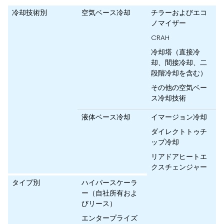
冷却技術別
空気ベース冷却
チラーおよびエコ
ノマイザー
CRAH
冷却塔（直接冷
却、間接冷却、二
段階冷却を含む）
その他の空気ベー
ス冷却技術
液体ベース冷却
イマージョン冷却
ダイレクトトゥチ
ップ冷却
リアドアヒートエ
クスチェンジャー
タイプ別
ハイパースケーラ
ー（自社所有およ
びリース）
エンタープライズ