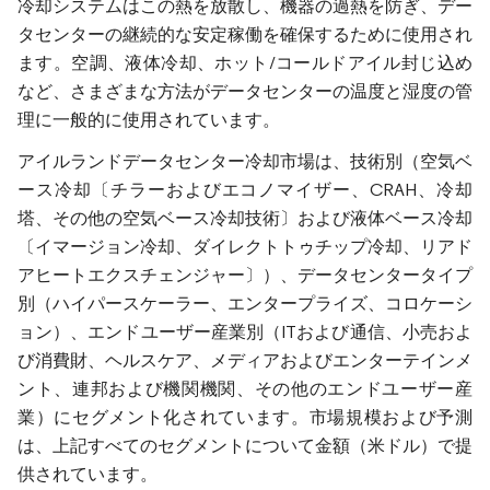
冷却システムはこの熱を放散し、機器の過熱を防ぎ、デー
タセンターの継続的な安定稼働を確保するために使用され
ます。空調、液体冷却、ホット/コールドアイル封じ込め
など、さまざまな方法がデータセンターの温度と湿度の管
理に一般的に使用されています。
アイルランドデータセンター冷却市場は、技術別（空気ベ
ース冷却〔チラーおよびエコノマイザー、CRAH、冷却
塔、その他の空気ベース冷却技術〕および液体ベース冷却
〔イマージョン冷却、ダイレクトトゥチップ冷却、リアド
アヒートエクスチェンジャー〕）、データセンタータイプ
別（ハイパースケーラー、エンタープライズ、コロケーシ
ョン）、エンドユーザー産業別（ITおよび通信、小売およ
び消費財、ヘルスケア、メディアおよびエンターテインメ
ント、連邦および機関機関、その他のエンドユーザー産
業）にセグメント化されています。市場規模および予測
は、上記すべてのセグメントについて金額（米ドル）で提
供されています。