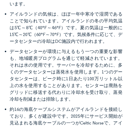
います。
アイルランドの気候は、ほぼ一年中寒冷で湿潤である
ことで知られています。アイルランドの冬の平均気温
は5℃～8℃（40°F～46°F）です。夏の気温は一般的に
15℃～20℃（60°F～70°F）です。気候条件に応じて、デ
ータセンターの冷却はDC施設内で行われます。
データセンターが環境に与えるもう一つの重要な影響
も、地域暖房プログラムを通じて軽減されています。
それは水の使用です。サーバーを冷却するために、多
くのデータセンターは蒸発水を使用します。1つのデー
タセンターは、ピーク時に1日あたり100万リットル以
上の水を使用することがあります。センターは廃熱を
グリッドに移送する代わりに冷却水を受け取り、蒸発
冷却を削減または排除します。
約16の海底ケーブルシステムがアイルランドを接続し
ており、多くが建設中です。2025年にサービス開始が
見込まれる海底ケーブルの一つがCeltic Norseで、アイ