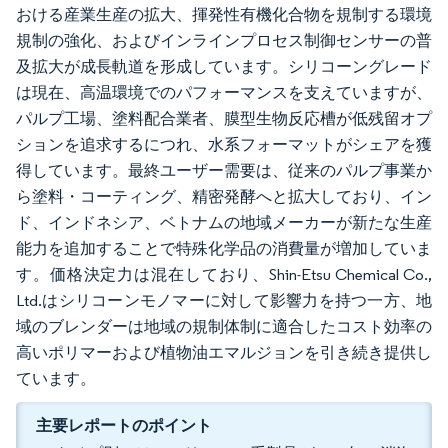
おける産業生産の拡大、揮発性有機化合物を規制する環境
規制の強化、およびインラインプロセス制御センサーの普
及拡大が成長軌道を形成しています。シリコーングレード
は現在、高温環境でのパフォーマンスを支えていますが、
パルプ工場、塗料配合業者、膜型生物反応槽が低残留オプ
ションを追求するにつれ、水系フォーマットがシェアを獲
得しています。最終ユーザー需要は、従来のパルプ事業か
ら塗料・コーティング、精密発酵へと拡大しており、イン
ド、インドネシア、ベトナムの地域メーカーが新たな生産
能力を追加することで特殊化学品の消費量が増加していま
す。価格決定力は混在しており、Shin-Etsu Chemical Co.,
Ltd.はシリコーンモノマーに対して影響力を持つ一方、地
域のブレンダーは地域の規制体制に適合したコスト効率の
高いポリマーおよび植物油エマルジョンを引き続き提供し
ています。
主要レポートのポイント