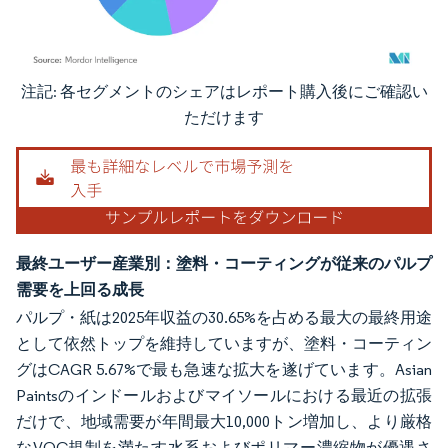
注記: 各セグメントのシェアはレポート購入後にご確認い
画像 © Mordor Intelligence。再利用にはCC BY 4.0の表示が必要です。
ただけます
最終ユーザー産業別：塗料・コーティングが従来のパルプ
需要を上回る成長
パルプ・紙は2025年収益の30.65%を占める最大の最終用途
として依然トップを維持していますが、塗料・コーティン
グはCAGR 5.67%で最も急速な拡大を遂げています。Asian
Paintsのインドールおよびマイソールにおける最近の拡張
だけで、地域需要が年間最大10,000トン増加し、より厳格
なVOC規制を満たす水系およびポリマー濃縮物が優遇さ