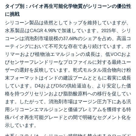
タイプ別：バイオ再生可能化学物質がシリコーンの優位性
に挑戦
シリコーン製品は依然としてトップを維持していますが、
水系製品はCAGR 4.98%で加速しています。2025年、シリ
コーンは消泡剤市場規模の37.68%のシェアを占め、高温コ
ーティングにおいて不可欠な存在であり続けています。ポ
リマーおよび植物油エマルジョンの成長は、低VOCおよ
びセンサーフレンドリーなプロファイルに対する最終ユー
ザーの選好を反映しています。乾式モルタル混合物向け粉
末フォーマットはインドの建設ブームとともに着実に成長
しています。D4およびD5の供給逼迫も、より安定した価
格を持つグリセリンおよび脂肪酸原料への移行を促してい
ます。したがって、消泡剤市場はマージン圧力下にある汎
用シリコーンエマルジョンと価値プレミアムを獲得する特
殊バイオ再生可能グレードとの間で明確なセグメント化を
示しています。