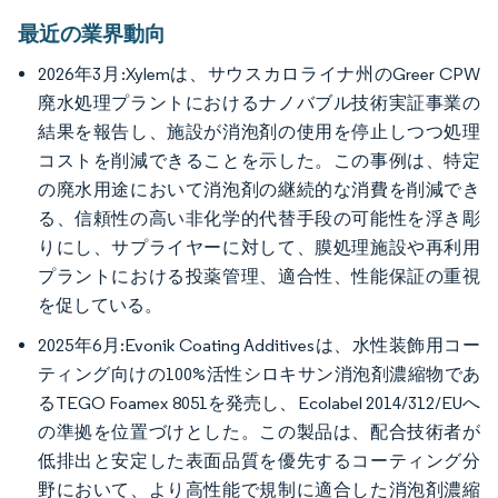
最近の業界動向
2026年3月:Xylemは、サウスカロライナ州のGreer CPW
廃水処理プラントにおけるナノバブル技術実証事業の
結果を報告し、施設が消泡剤の使用を停止しつつ処理
コストを削減できることを示した。この事例は、特定
の廃水用途において消泡剤の継続的な消費を削減でき
る、信頼性の高い非化学的代替手段の可能性を浮き彫
りにし、サプライヤーに対して、膜処理施設や再利用
プラントにおける投薬管理、適合性、性能保証の重視
を促している。
2025年6月:Evonik Coating Additivesは、水性装飾用コー
ティング向けの100%活性シロキサン消泡剤濃縮物であ
るTEGO Foamex 8051を発売し、Ecolabel 2014/312/EUへ
の準拠を位置づけとした。この製品は、配合技術者が
低排出と安定した表面品質を優先するコーティング分
野において、より高性能で規制に適合した消泡剤濃縮