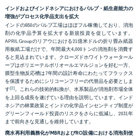
インドおよびインドネシアにおけるパルプ・紙生産能力の
増強がプロセス化学品支出を拡大
インドの850のパルプ工場はほぼフル稼働しており、消泡
剤の化学品予算を拡大する新規投資を促しています。
APRIL Groupのリアウにおける21億米ドルの折り畳み紙器
用板紙工場だけで、年間最大4,000トンの消泡剤を消費す
ると見込まれています。クローズドホワイトウォータール
ープはポリエーテルポリオールエマルジョンを好む一方、
膜型生物反応槽は7年間の設計寿命にわたってフラックス
を保護するためにシリコーンフリーの代替品を必要としま
[2]
す
。これらの技術的転換が、水系製品が消泡剤市場全体
を上回る成長を遂げている理由を説明しています。インド
ネシアの林業政策とインドの化学品インセンティブ制度が
グリーンフィールド投資のリスクをさらに低減し、2031年
まで前向きな見通しを維持しています。
廃水再利用義務化がMBRおよびRO設備における消泡剤使