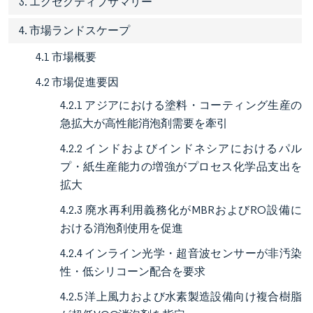
3. エグゼクティブサマリー
4. 市場ランドスケープ
4.1 市場概要
4.2 市場促進要因
4.2.1 アジアにおける塗料・コーティング生産の
急拡大が高性能消泡剤需要を牽引
4.2.2 インドおよびインドネシアにおけるパル
プ・紙生産能力の増強がプロセス化学品支出を
拡大
4.2.3 廃水再利用義務化がMBRおよびRO設備に
おける消泡剤使用を促進
4.2.4 インライン光学・超音波センサーが非汚染
性・低シリコーン配合を要求
4.2.5 洋上風力および水素製造設備向け複合樹脂