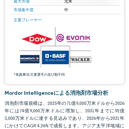
最大市場
北米
市場集中度
中
画像 © Mordor Intelligence。再利用にはCC BY 4.0の表示が必要です。
主要プレーヤー
*免責事項:主要選手の並び順不同
Mordor Intelligenceによる消泡剤市場分析
消泡剤市場規模は、2025年の71億9,000万米ドルから2026
年には74億9,000万米ドルに増加し、2031年までに92億
3,000万米ドルに達する見込みであり、2026年から2031年
にかけてCAGR 4.26%で成長します。アジア太平洋地域に