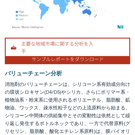
画像 © Mordor Intelligence。再利用にはCC BY 4.0の表示が必要です。
バリューチェーン分析
消泡剤のバリューチェーンは、シリコーン系有効成分向け
の環状シロキサン(D4/D5)やシリカ、さらにポリマー系・
植物油系・粉末系に使用されるポリエーテル、脂肪酸、鉱
物油、ワックス、疎水性粒子などの上流原料から始まる。
シリコーン中間体の供給集中とその変動性は依然として繰
り返し発生するボトルネックであり、一方で代替原料(グ
リセリン、脂肪酸、酸化エチレン系原料)は、膜バイオリ