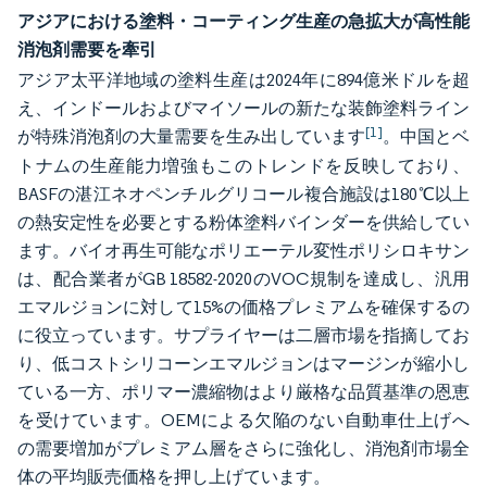
アジアにおける塗料・コーティング生産の急拡大が高性能
消泡剤需要を牽引
アジア太平洋地域の塗料生産は2024年に894億米ドルを超
え、インドールおよびマイソールの新たな装飾塗料ライン
[1]
が特殊消泡剤の大量需要を生み出しています
。中国とベ
トナムの生産能力増強もこのトレンドを反映しており、
BASFの湛江ネオペンチルグリコール複合施設は180℃以上
の熱安定性を必要とする粉体塗料バインダーを供給してい
ます。バイオ再生可能なポリエーテル変性ポリシロキサン
は、配合業者がGB 18582-2020のVOC規制を達成し、汎用
エマルジョンに対して15%の価格プレミアムを確保するの
に役立っています。サプライヤーは二層市場を指摘してお
り、低コストシリコーンエマルジョンはマージンが縮小し
ている一方、ポリマー濃縮物はより厳格な品質基準の恩恵
を受けています。OEMによる欠陥のない自動車仕上げへ
の需要増加がプレミアム層をさらに強化し、消泡剤市場全
体の平均販売価格を押し上げています。