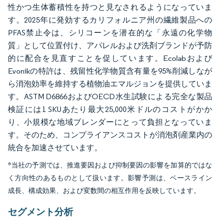
性かつ生体蓄積性を持つと見なされるようになっていま
す。2025年に発効するカリフォルニア州の繊維製品への
PFAS禁止令は、シリコーンを潜在的な「永遠の化学物
質」として位置付け、アパレルおよび洗剤ブランドが予防
的に配合を見直すことを促しています。Ecolabおよび
Evonikの特許は、残留性化学物質含有量を95%削減しなが
ら消泡効率を維持する植物油エマルジョンを提供していま
す。ASTM D6866およびOECD水生試験による完全な製品
検証には1 SKUあたり最大25,000米ドルのコストがかか
り、小規模な地域ブレンダーにとって負担となっていま
す。そのため、コンプライアンスコストが消泡剤産業内の
統合を加速させています。
*当社の予測では、推進要因および抑制要因の影響を加算的ではな
く方向性のあるものとして扱います。影響予測は、ベースライン
成長、構成効果、および変数間の相互作用を反映しています。
セグメント分析