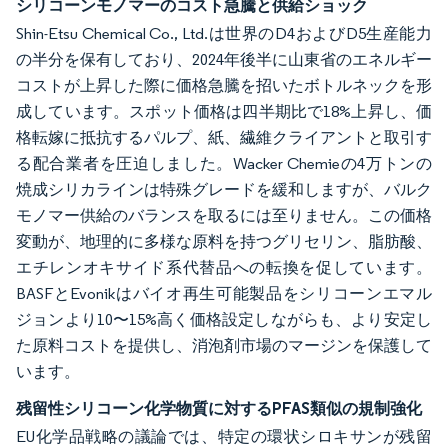
シリコーンモノマーのコスト急騰と供給ショック
Shin-Etsu Chemical Co., Ltd.は世界のD4およびD5生産能力
の半分を保有しており、2024年後半に山東省のエネルギー
コストが上昇した際に価格急騰を招いたボトルネックを形
成しています。スポット価格は四半期比で18%上昇し、価
格転嫁に抵抗するパルプ、紙、繊維クライアントと取引す
る配合業者を圧迫しました。Wacker Chemieの4万トンの
焼成シリカラインは特殊グレードを緩和しますが、バルク
モノマー供給のバランスを取るには至りません。この価格
変動が、地理的に多様な原料を持つグリセリン、脂肪酸、
エチレンオキサイド系代替品への転換を促しています。
BASFとEvonikはバイオ再生可能製品をシリコーンエマル
ジョンより10〜15%高く価格設定しながらも、より安定し
た原料コストを提供し、消泡剤市場のマージンを保護して
います。
残留性シリコーン化学物質に対するPFAS類似の規制強化
EU化学品戦略の議論では、特定の環状シロキサンが残留