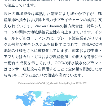
て確立しています。
欧州の市場成長は成熟した需要により緩やかですが、EU
産業排出指令および洋上風力サプライチェーンの成長に支
えられています。Wacker Chemieの後方統合は、特殊シリ
コーン中間体の地域供給安全性を向上させています。イン
モールドゲルコーティングは、ブレード製造業者がリサイ
クル可能な複合システムを目指すにつれて、超低VOC消
泡剤の仕様をさらに厳格化しています。南米および中東・
アフリカは石油・ガスおよび農産物加工の拡大を背景に中
一桁台の成長を示しており、GCCの海水淡水化プラント
はセンサー連動投与を採用することで全体量を削減しなが
らも1キログラム当たりの価値を高めています。