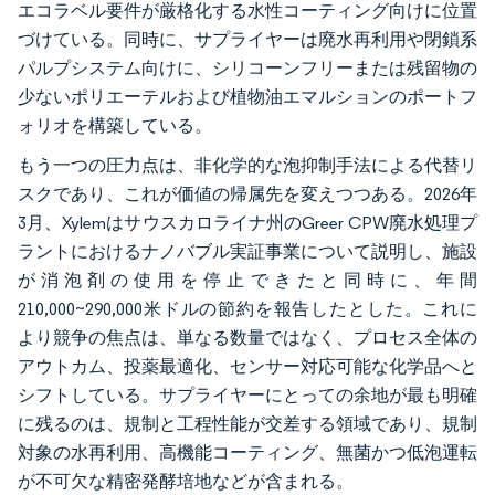
エコラベル要件が厳格化する水性コーティング向けに位置
づけている。同時に、サプライヤーは廃水再利用や閉鎖系
パルプシステム向けに、シリコーンフリーまたは残留物の
少ないポリエーテルおよび植物油エマルションのポートフ
ォリオを構築している。
もう一つの圧力点は、非化学的な泡抑制手法による代替リ
スクであり、これが価値の帰属先を変えつつある。2026年
3月、Xylemはサウスカロライナ州のGreer CPW廃水処理プ
ラントにおけるナノバブル実証事業について説明し、施設
が消泡剤の使用を停止できたと同時に、年間
210,000~290,000米ドルの節約を報告したとした。これに
より競争の焦点は、単なる数量ではなく、プロセス全体の
アウトカム、投薬最適化、センサー対応可能な化学品へと
シフトしている。サプライヤーにとっての余地が最も明確
に残るのは、規制と工程性能が交差する領域であり、規制
対象の水再利用、高機能コーティング、無菌かつ低泡運転
が不可欠な精密発酵培地などが含まれる。