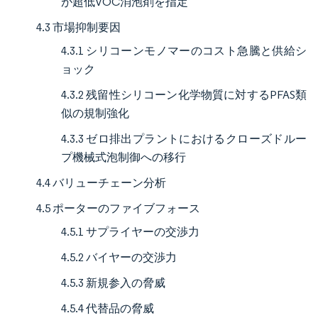
が超低VOC消泡剤を指定
4.3 市場抑制要因
4.3.1 シリコーンモノマーのコスト急騰と供給シ
ョック
4.3.2 残留性シリコーン化学物質に対するPFAS類
似の規制強化
4.3.3 ゼロ排出プラントにおけるクローズドルー
プ機械式泡制御への移行
4.4 バリューチェーン分析
4.5 ポーターのファイブフォース
4.5.1 サプライヤーの交渉力
4.5.2 バイヤーの交渉力
4.5.3 新規参入の脅威
4.5.4 代替品の脅威