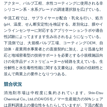
アクター、パルプ工程、水性コーティングに使用される非
シリコーン系・水系グレードの調達選択肢を広げている。
中流工程では、サプライヤーが配合・乳化を行い、処方
(pH、温度、せん断安定性)を検証する。差別化は、膜やイ
ンラインセンサーに対応するアプリケーションラボや適合
性試験によってますます生み出されるようになっている。
下流側では、大規模パルプ工場、コーティングOEM、自
治体・産業用水事業者との直接契約に加え、より迅速な対
応と地域密着型の技術サポートを必要とする小規模施設向
けの化学品ディストリビューターが経路を支えている。生
分解性と水生毒性性能に関する文書化は、供給の信頼性と
並んで商業上の要件となりつつある。
競合状況
消泡剤市場は中程度に集約されています。Shin-Etsu
Chemical Co., Ltd.のD4/D5モノマー生産能力の50%シェア
は原料調達上の優位性をもたらしていますが、下流の配合