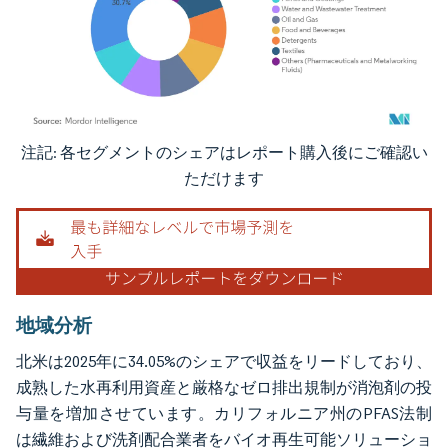
注記: 各セグメントのシェアはレポート購入後にご確認い
画像 © Mordor Intelligence。再利用にはCC BY 4.0の表示が必要です。
ただけます
地域分析
北米は2025年に34.05%のシェアで収益をリードしており、
成熟した水再利用資産と厳格なゼロ排出規制が消泡剤の投
与量を増加させています。カリフォルニア州のPFAS法制
は繊維および洗剤配合業者をバイオ再生可能ソリューショ