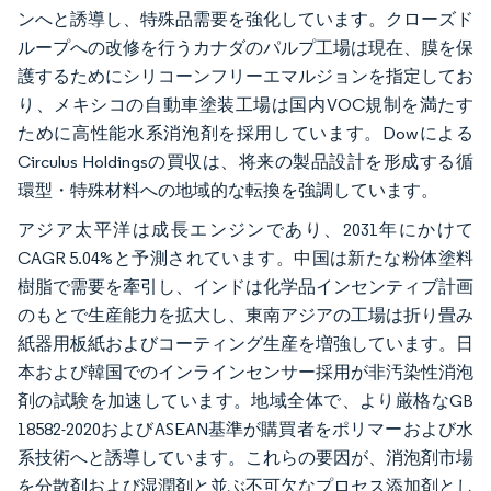
ンへと誘導し、特殊品需要を強化しています。クローズド
ループへの改修を行うカナダのパルプ工場は現在、膜を保
護するためにシリコーンフリーエマルジョンを指定してお
り、メキシコの自動車塗装工場は国内VOC規制を満たす
ために高性能水系消泡剤を採用しています。Dowによる
Circulus Holdingsの買収は、将来の製品設計を形成する循
環型・特殊材料への地域的な転換を強調しています。
アジア太平洋は成長エンジンであり、2031年にかけて
CAGR 5.04%と予測されています。中国は新たな粉体塗料
樹脂で需要を牽引し、インドは化学品インセンティブ計画
のもとで生産能力を拡大し、東南アジアの工場は折り畳み
紙器用板紙およびコーティング生産を増強しています。日
本および韓国でのインラインセンサー採用が非汚染性消泡
剤の試験を加速しています。地域全体で、より厳格なGB
18582-2020およびASEAN基準が購買者をポリマーおよび水
系技術へと誘導しています。これらの要因が、消泡剤市場
を分散剤および湿潤剤と並ぶ不可欠なプロセス添加剤とし