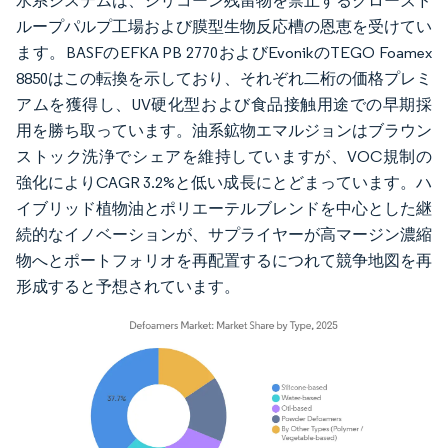
水系システムは、シリコーン残留物を禁止するクローズド
ループパルプ工場および膜型生物反応槽の恩恵を受けてい
ます。BASFのEFKA PB 2770およびEvonikのTEGO Foamex
8850はこの転換を示しており、それぞれ二桁の価格プレミ
アムを獲得し、UV硬化型および食品接触用途での早期採
用を勝ち取っています。油系鉱物エマルジョンはブラウン
ストック洗浄でシェアを維持していますが、VOC規制の
強化によりCAGR 3.2%と低い成長にとどまっています。ハ
イブリッド植物油とポリエーテルブレンドを中心とした継
続的なイノベーションが、サプライヤーが高マージン濃縮
物へとポートフォリオを再配置するにつれて競争地図を再
形成すると予想されています。