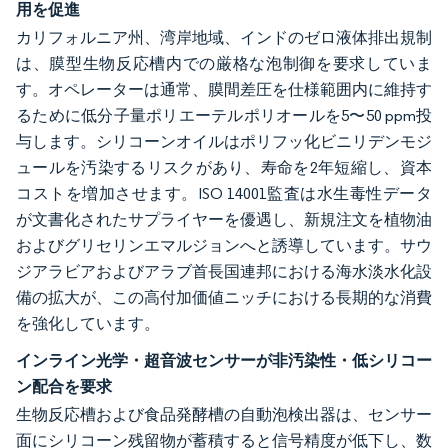
用を促進
カリフォルニア州、湾岸地域、インドのゼロ液体排出規制
は、膜型生物反応槽内での厳格な泡制御を要求していま
す。オペレーターは通常、膜間差圧を仕様範囲内に維持す
るために低分子量ポリエーテルポリオールを5〜50 ppm投
与します。シリコーンオイルはポリフッ化ビニリデンモジ
ュールを汚染するリスクがあり、寿命を2年短縮し、資本
コストを増加させます。ISO 14001監査は水生毒性データ
が文書化されたサプライヤーを優遇し、新規注文を植物油
およびグリセリンエマルジョンへと誘導しています。サウ
ジアラビアおよびアラブ首長国連邦における海水淡水化設
備の拡大が、この高付加価値ニッチにおける長期的な消費
を強化しています。
インライン光学・超音波センサーが非汚染性・低シリコー
ン配合を要求
生物反応槽および食品発酵槽の自動泡検出器は、センサー
面にシリコーン残留物が蓄積すると信号精度が低下し、数