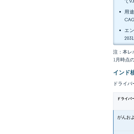
て9
用途
CA
エン
20
注：本レポ
1月時点
インド
ドライバ
ドライバ
がんお