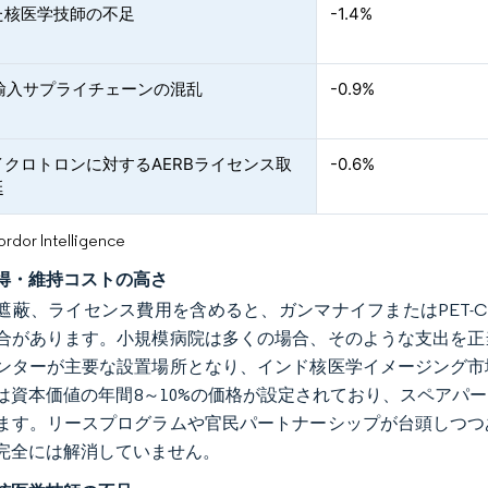
た核医学技師の不足
-1.4%
9輸入サプライチェーンの混乱
-0.9%
イクロトロンに対するAERBライセンス取
-0.6%
延
or Intelligence
得・維持コストの高さ
遮蔽、ライセンス費用を含めると、ガンマナイフまたはPET-C
合があります。小規模病院は多くの場合、そのような支出を正
ンターが主要な設置場所となり、インド核医学イメージング市
は資本価値の年間8～10%の価格が設定されており、スペアパ
ます。リースプログラムや官民パートナーシップが台頭しつつ
完全には解消していません。