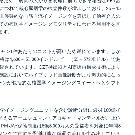
るため、病変の広がりを明確に描出できる精密なPETお
につれて核心臓病学の検査件数が増加しており、25～45
は非侵襲的な心筋血流イメージングを選択して治療介入の
ての核医学イメージングモダリティにわたる利用率を直
ます。
はスキャン1件あたりのコストが高いため遅れています。しか
,600～31,000インドルピー（55～372米ドル）であ
されています。CZT検出器とAI支援再構成技術により
施設においてハイブリッド画像診断がより魅力的になっ
ーンが包括的な核医学イメージングスイートへとシフト
イメージングユニットを含む診断分野に6兆4,180億イ
か所を超えるアーユシュマン・アロギャ・マンディルが、上位
-JAY保険制度は5億5,000万人の受益者を対象に年間5
ージングに対する予測可能な償還の流れを生み出していま