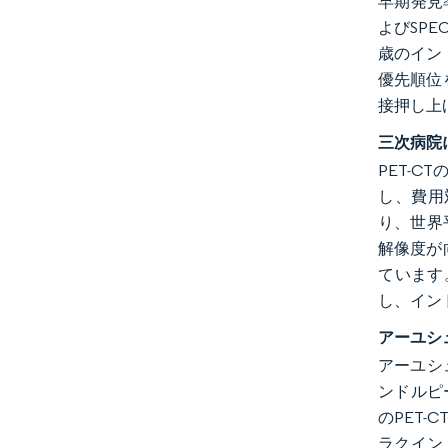
早期発見
よびSP
歳のイン
優先順位
接押し上
三次病院に
PET-
し、費用対
り、世界
解像度が
ています
し、イン
アーユシ
アーユシ
ンドルピ
のPET-
ラクイン