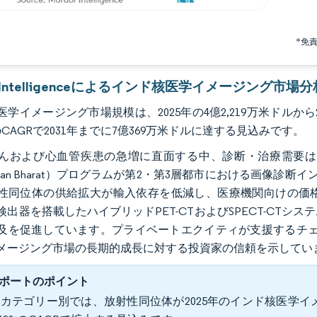
*免
r Intelligenceによるインド核医学イメージング市場分
学イメージング市場規模は、2025年の4億2,219万米ドルから202
%のCAGRで2031年までに7億369万米ドルに達する見込みです。
んおよび心血管疾患の急増に直面する中、診断・治療需要は
hman Bharat）プログラムが第2・第3層都市における画像
性同位体の供給拡大が輸入依存を低減し、医療機関向けの価
）検出器を搭載したハイブリッドPET-CTおよびSPECT-CT
及を促進しています。プライベートエクイティが支援するチェー
メージング市場の長期的成長に対する投資家の信頼を示してい
ポートのポイント
カテゴリー別では、放射性同位体が2025年のインド核医学イメー