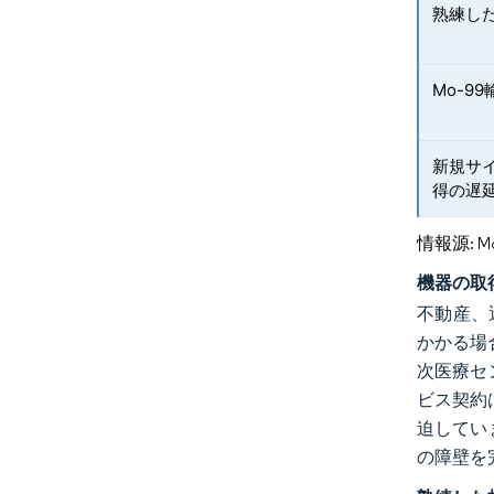
熟練し
Mo-9
新規サ
得の遅
情報源: Mord
機器の取
不動産、
かかる場
次医療セ
ビス契約
迫してい
の障壁を