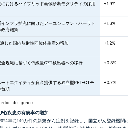
院におけるハイブリッド画像診断モダリティの採用
+1.9%
断インフラ拡充に向けたアーユシュマン・バーラト
+1.6%
の政府施策
Cを通じた国内放射性同位体生産の増加
+1.2%
安全規範に基づく低線量CZT検出器への移行
+0.8%
ートエクイティが資金提供する独立型PET-CTチ
+0.7%
の台頭
or Intelligence
び心疾患の有病率の増加
024年に140万件の新規がん症例を記録し、国立がん登録機関は2