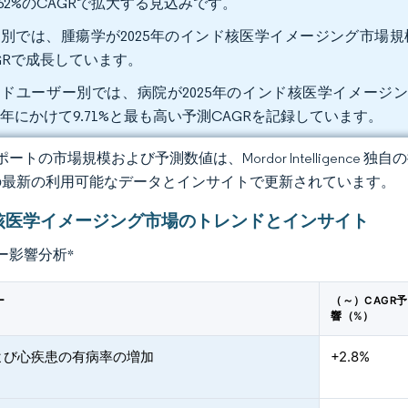
.62%のCAGRで拡大する見込みです。
別では、腫瘍学が2025年のインド核医学イメージング市場規模の5
GRで成長しています。
ドユーザー別では、病院が2025年のインド核医学イメージン
31年にかけて9.71%と最も高い予測CAGRを記録しています。
ートの市場規模および予測数値は、Mordor Intelligence
の最新の利用可能なデータとインサイトで更新されています。
核医学イメージング市場のトレンドとインサイト
ー影響分析
*
ー
（～）CAGR
響（%）
よび心疾患の有病率の増加
+2.8%