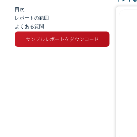
目次
市場規模とシェア
レポートの範囲
よくある質問
市場分析
トレンドとインサイト
セグメント分析
地理分析
競争環境
主要プレーヤー
業界の動向