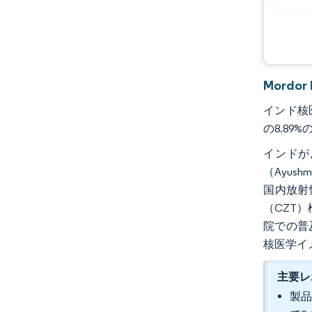
Mordo
インド核医
の8.89
インドが
（Ayus
国内放射
（CZT
院での普
核医学イ
主要レ
製品