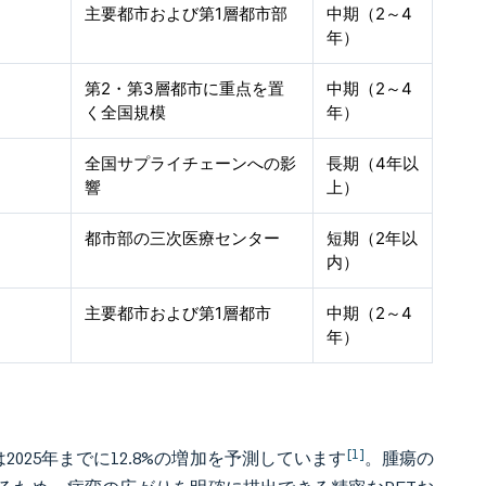
主要都市および第1層都市部
中期（2～4
年）
第2・第3層都市に重点を置
中期（2～4
く全国規模
年）
全国サプライチェーンへの影
長期（4年以
響
上）
都市部の三次医療センター
短期（2年以
内）
主要都市および第1層都市
中期（2～4
年）
[1]
025年までに12.8%の増加を予測しています
。腫瘍の