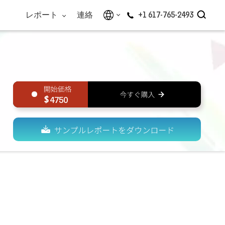
レポート
連絡
+1 617-765-2493
4750