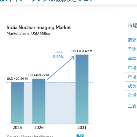
市
調査
予測
基準
市場規
市場規
成長率 
画像 © Mordor Intelligence。再利用にはCC BY 4
市場
画像 ©
主要