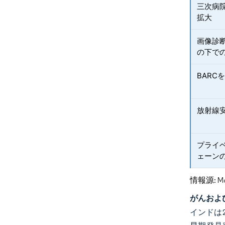
三次病
拡大
画像診
の下で
BAR
放射線
プライベ
ェーン
情報源: Mord
がんおよ
インドは2