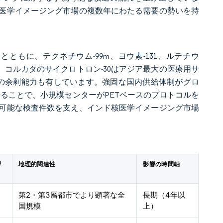
医学イメージング市場の複数年にわたる需要の勢いを持
とともに、テクネチウム-99m、ヨウ素-131、ルテチウ
。コルカタのサイクロトロン-30はアジア最大の医療用サ
向けの余剰能力も有しています。強固な国内供給体制がグロ
させることで、小規模センターがPETベースのプロトコルを
可能な検査件数を支え、インド核医学イメージング市場
響
地理的関連性
影響の時間軸
第2・第3層都市でより顕著な全
長期（4年以
国規模
上）