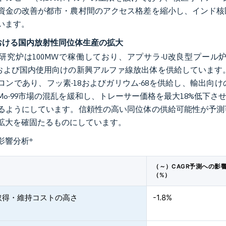
資金の改善が都市・農村間のアクセス格差を縮小し、インド核
います。
における国内放射性同位体生産の拡大
研究炉は100MWで稼働しており、アプサラ-U改良型プール炉
7、および国内使用向けの新興アルファ線放出体を供給しています
ロンであり、フッ素-18およびガリウム-68を供給し、輸出
Mo-99市場の混乱を緩和し、トレーサー価格を最大18%低下
るようにしています。信頼性の高い同位体の供給可能性が予測
拡大を確固たるものにしています。
影響分析
*
（～）CAGR予測への影
（%）
取得・維持コストの高さ
-1.8%