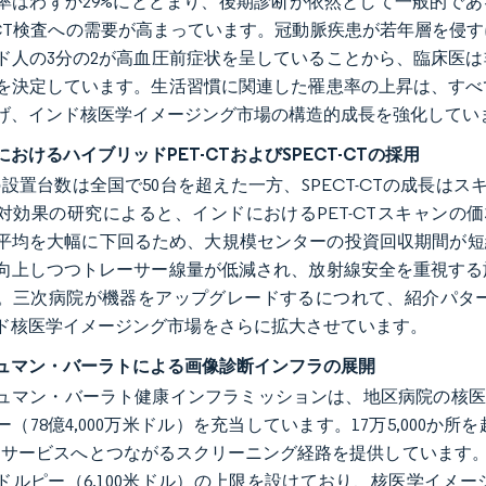
率はわずか29%にとどまり、後期診断が依然として一般的であ
ECT検査への需要が高まっています。冠動脈疾患が若年層を侵す
ド人の3分の2が高血圧前症状を呈していることから、臨床医
を決定しています。生活習慣に関連した罹患率の上昇は、すべ
げ、インド核医学イメージング市場の構造的成長を強化してい
おけるハイブリッドPET-CTおよびSPECT-CTの採用
CTの設置台数は全国で50台を超えた一方、SPECT-CTの成長
効果の研究によると、インドにおけるPET-CTスキャンの価格は4
平均を大幅に下回るため、大規模センターの投資回収期間が短縮
向上しつつトレーサー線量が低減され、放射線安全を重視する
。三次病院が機器をアップグレードするにつれて、紹介パタ
ド核医学イメージング市場をさらに拡大させています。
ュマン・バーラトによる画像診断インフラの展開
ュマン・バーラト健康インフラミッションは、地区病院の核医学
ー（78億4,000万米ドル）を充当しています。17万5,000
CTサービスへとつながるスクリーニング経路を提供しています。PM
ドルピー（6,100米ドル）の上限を設けており、核医学イメ