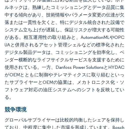
ルネックは、熟練したコミッショニングとデータ品質に集
中する傾向があり、技術情報やパラメータ変更の伝達が欠
落または一貫性を欠くと、特にデジタル統合された設備で
システム立ち上げが遅延し、保証リスクが増大する可能性
がある。相互運用性の取り組みと、AutomationMLやOPC
UAと併用されるアセット管理シェルなどの標準化された
デジタル製品データは、コミッショニングを効率化し、ベ
ンダー横断的なライフサイクルサービスを支援するために
使用されている。一方、Danfoss Power SolutionsとHYDAC
がOEMとともに制御やテレマティクスに取り組むといっ
たサプライヤーとOEMの協業は、メカトロニクス化・ソ
フトウェア対応の油圧システムへのシフトを反映してい
る。
競争環境
グローバルサプライヤーは比較的均衡したシェアを保持し
ており、中程度に集中した市場を形成しています。Bosch