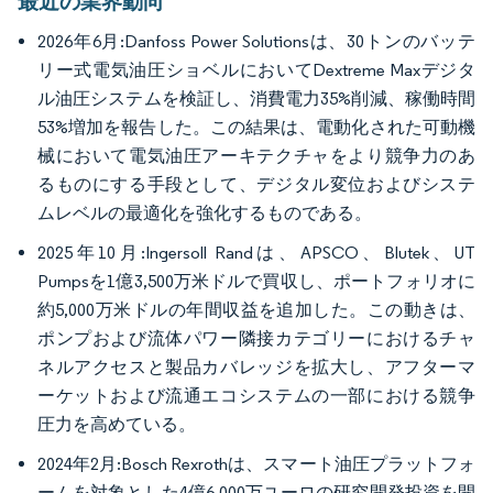
最近の業界動向
2026年6月:Danfoss Power Solutionsは、30トンのバッテ
リー式電気油圧ショベルにおいてDextreme Maxデジタ
ル油圧システムを検証し、消費電力35%削減、稼働時間
53%増加を報告した。この結果は、電動化された可動機
械において電気油圧アーキテクチャをより競争力のあ
るものにする手段として、デジタル変位およびシステ
ムレベルの最適化を強化するものである。
2025年10月:Ingersoll Randは、APSCO、Blutek、UT
Pumpsを1億3,500万米ドルで買収し、ポートフォリオに
約5,000万米ドルの年間収益を追加した。この動きは、
ポンプおよび流体パワー隣接カテゴリーにおけるチャ
ネルアクセスと製品カバレッジを拡大し、アフターマ
ーケットおよび流通エコシステムの一部における競争
圧力を高めている。
2024年2月:Bosch Rexrothは、スマート油圧プラットフォ
ームを対象とした4億6,000万ユーロの研究開発投資を開