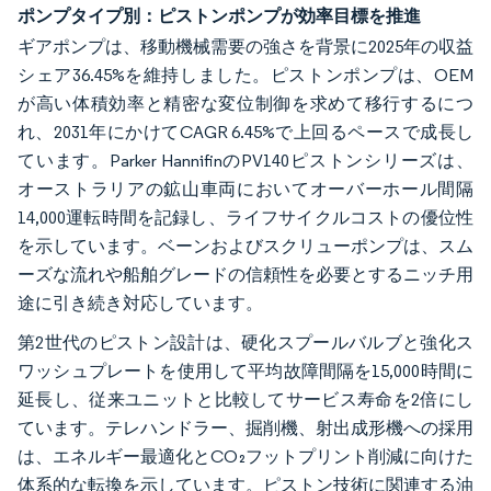
ポンプタイプ別：ピストンポンプが効率目標を推進
ギアポンプは、移動機械需要の強さを背景に2025年の収益
シェア36.45%を維持しました。ピストンポンプは、OEM
が高い体積効率と精密な変位制御を求めて移行するにつ
れ、2031年にかけてCAGR 6.45%で上回るペースで成長し
ています。Parker HannifinのPV140ピストンシリーズは、
オーストラリアの鉱山車両においてオーバーホール間隔
14,000運転時間を記録し、ライフサイクルコストの優位性
を示しています。ベーンおよびスクリューポンプは、スム
ーズな流れや船舶グレードの信頼性を必要とするニッチ用
途に引き続き対応しています。
第2世代のピストン設計は、硬化スプールバルブと強化ス
ワッシュプレートを使用して平均故障間隔を15,000時間に
延長し、従来ユニットと比較してサービス寿命を2倍にし
ています。テレハンドラー、掘削機、射出成形機への採用
は、エネルギー最適化とCO₂フットプリント削減に向けた
体系的な転換を示しています。ピストン技術に関連する油