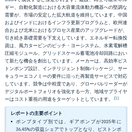
ギー、自動化製造における大容量流体動力機器への堅調な
需要が、市場の安定した拡大軌道を維持しています。中国
およびインドにおけるインフラ更新プログラムと、欧州連
合および北米におけるプロセス産業のアップグレードが、
引き続き基礎需要を下支えしています。エネルギー転換投
資は、風力タービンのピッチ・ヨーシステム、水素電解槽
圧縮モジュール、グリッドスケール蓄電池冷却回路におい
て新たな機会を創出しています。メーカーは、高効率ピス
トンポンプ設計、インテリジェント制御パッケージ、サー
キュラーエコノミーの要件に沿った再製造サービスで対応
しています。競争は中程度であり、グローバルリーダーが
デジタルポートフォリオを強化する一方、地域サプライヤ
[1]
ーはコスト重視の用途をターゲットとしています。
レポートの主要ポイント
ポンプタイプ別では、ギアポンプが2025年に
36.45%の収益シェアでトップとなり、ピストンポ