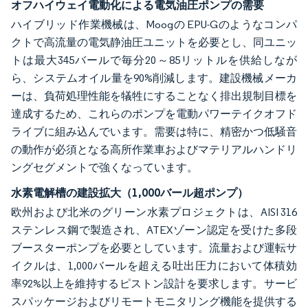
オフハイウェイ電動化による電気油圧ポンプの需要
ハイブリッド作業機械は、Moogの EPU-Gのようなコンパ
クトで高流量の電気静油圧ユニットを必要とし、同ユニッ
トは最大345バールで毎分20～85リットルを供給しなが
ら、システムオイル量を90%削減します。建設機械メーカ
ーは、負荷処理性能を犠牲にすることなく排出規制目標を
達成するため、これらのポンプを電動パワーテイクオフド
ライブに組み込んでいます。需要は特に、精密かつ低騒音
の動作が必須となる高所作業車およびマテリアルハンドリ
ングセグメントで強くなっています。
水素電解槽の建設拡大（1,000バール超ポンプ）
欧州および北米のグリーン水素プロジェクトは、AISI 316
ステンレス鋼で製造され、ATEXゾーン認定を受けた多段
ブースターポンプを必要としています。流量および運転サ
イクルは、1,000バールを超える吐出圧力において体積効
率92%以上を維持するピストン設計を要求します。サービ
スパッケージおよびリモートモニタリング機能を提供する