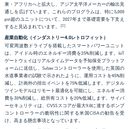
東・アフリカへと拡大し、アジア太平洋メーカーの輸出見
通しを広げています。これらのプログラムは、特に5,000
psi超のユニットについて、2027年まで基礎需要を下支え
[2]
すると見込まれています。
産業自動化（インダストリー4.0レトロフィット）
可変周波数ドライブを搭載したスマートパワーユニット
は、アイドル時のエネルギー消費を25%削減します。IoT
ゲートウェイはリアルタイムデータを予知保全プラットフ
ォームに送信し、Sulzerコントローラーを使用した英国の
水道事業者の試験で示されたように、運用コストを45%削
減し、計画外の排出イベントを75%低減します。デジタル
ツインモデルはリモート最適化を可能にし、エネルギー消
費を30%削減し、総所有コストを20%低減します。サイバ
ーセキュリティは、CVSSスコアが最大9.8に達するポンプ
コントローラーの脆弱性に関する米国CISAの勧告を受
け、高まる懸念事項となっています。