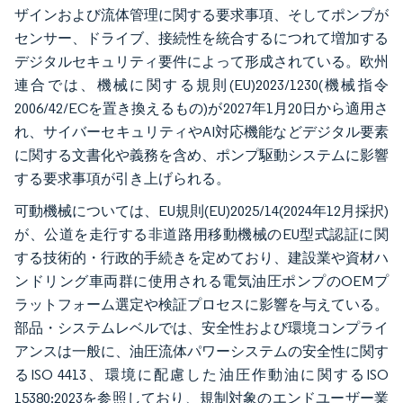
ザインおよび流体管理に関する要求事項、そしてポンプが
センサー、ドライブ、接続性を統合するにつれて増加する
デジタルセキュリティ要件によって形成されている。欧州
連合では、機械に関する規則(EU)2023/1230(機械指令
2006/42/ECを置き換えるもの)が2027年1月20日から適用さ
れ、サイバーセキュリティやAI対応機能などデジタル要素
に関する文書化や義務を含め、ポンプ駆動システムに影響
する要求事項が引き上げられる。
可動機械については、EU規則(EU)2025/14(2024年12月採択)
が、公道を走行する非道路用移動機械のEU型式認証に関
する技術的・行政的手続きを定めており、建設業や資材ハ
ンドリング車両群に使用される電気油圧ポンプのOEMプ
ラットフォーム選定や検証プロセスに影響を与えている。
部品・システムレベルでは、安全性および環境コンプライ
アンスは一般に、油圧流体パワーシステムの安全性に関す
るISO 4413、環境に配慮した油圧作動油に関するISO
15380:2023を参照しており、規制対象のエンドユーザー業