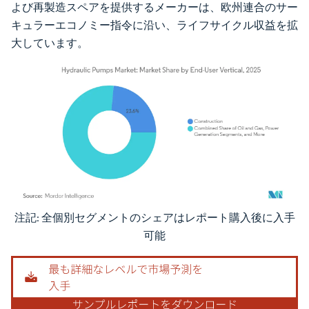
よび再製造スペアを提供するメーカーは、欧州連合のサー
キュラーエコノミー指令に沿い、ライフサイクル収益を拡
大しています。
注記: 全個別セグメントのシェアはレポート購入後に入手
画像 © Mordor Intelligence。再利用にはCC BY 4.0の表示が必要です。
可能