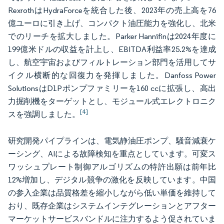
RexrothはHydraForceを統合した後、2023年の売上高を76
億ユーロに引き上げ、コンパクト油圧能力を強化し、北米
でのリーチを拡大しました。Parker Hannifinは2024年度に
199億米ドルの収益を計上し、EBITDA利益率25.2%を達成
し、航空宇宙およびフィルトレーション部門を活用してサ
イクル横断的な回復力を発揮しました。Danfoss Power
SolutionsはD1Pポンプファミリーを160 ccに拡張し、高出
力掘削機をターゲットとし、モジュール式エレクトロニク
[4]
スを強調しました。
研究開発パイプラインは、電気静油圧ポンプ、騒音減衰ケ
ーシング、AIによる故障検知を重点としています。可変ス
ワッシュプレート制御アルゴリズムの特許出願は前年比
12%増加し、デジタル競争の激化を反映しています。中国
の参入企業は品質格差を縮小しながら低い単価を維持して
おり、既存企業はシステムインテグレーションとアフター
マーケットサービスバンドルに注力するよう促されていま