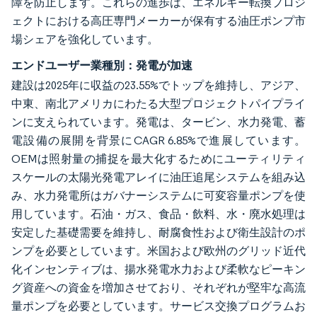
障を防止します。これらの進歩は、エネルギー転換プロジ
ェクトにおける高圧専門メーカーが保有する油圧ポンプ市
場シェアを強化しています。
エンドユーザー業種別：発電が加速
建設は2025年に収益の23.55%でトップを維持し、アジア、
中東、南北アメリカにわたる大型プロジェクトパイプライ
ンに支えられています。発電は、タービン、水力発電、蓄
電設備の展開を背景にCAGR 6.85%で進展しています。
OEMは照射量の捕捉を最大化するためにユーティリティ
スケールの太陽光発電アレイに油圧追尾システムを組み込
み、水力発電所はガバナーシステムに可変容量ポンプを使
用しています。石油・ガス、食品・飲料、水・廃水処理は
安定した基礎需要を維持し、耐腐食性および衛生設計のポ
ンプを必要としています。米国および欧州のグリッド近代
化インセンティブは、揚水発電水力および柔軟なピーキン
グ資産への資金を増加させており、それぞれが堅牢な高流
量ポンプを必要としています。サービス交換プログラムお