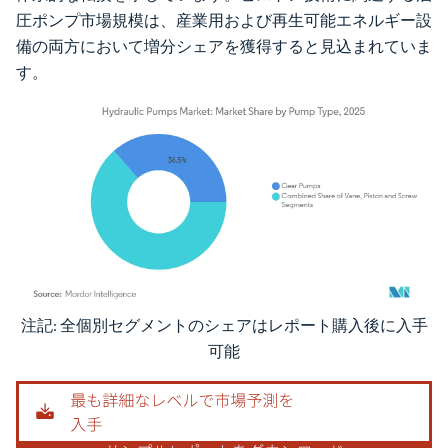
圧ポンプ市場規模は、産業用および再生可能エネルギー設
備の両方において増分シェアを獲得すると見込まれていま
す。
注記: 全個別セグメントのシェアはレポート購入後に入手
画像 © Mordor Intelligence。再利用にはCC BY 4.0の表示が必要です。
可能