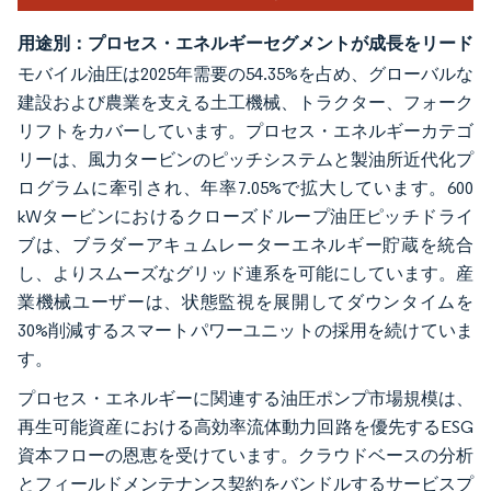
用途別：プロセス・エネルギーセグメントが成長をリード
モバイル油圧は2025年需要の54.35%を占め、グローバルな
建設および農業を支える土工機械、トラクター、フォーク
リフトをカバーしています。プロセス・エネルギーカテゴ
リーは、風力タービンのピッチシステムと製油所近代化プ
ログラムに牽引され、年率7.05%で拡大しています。600
kWタービンにおけるクローズドループ油圧ピッチドライ
ブは、ブラダーアキュムレーターエネルギー貯蔵を統合
し、よりスムーズなグリッド連系を可能にしています。産
業機械ユーザーは、状態監視を展開してダウンタイムを
30%削減するスマートパワーユニットの採用を続けていま
す。
プロセス・エネルギーに関連する油圧ポンプ市場規模は、
再生可能資産における高効率流体動力回路を優先するESG
資本フローの恩恵を受けています。クラウドベースの分析
とフィールドメンテナンス契約をバンドルするサービスプ