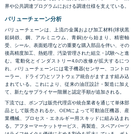
界や公共調達プログラムにおける調達仕様を支えている。
バリューチェーン分析
バリューチェーンは、上流の金属および加工材料(球状黒
鉛鋳鉄、鋼、アルミニウム、青銅)から始まり、精密軸
受、シール、表面処理などの重要な購入部品を伴い、その
後高精度加工、熱処理、汚染管理された組立・試験へと進
む。電動化とインダストリー4.0の改修が拡大するにつ
れ、バリューチェーンには電子機器(センサー、コントロ
ーラー、ドライブ)とソフトウェア統合がますます組み込
まれている。これにより、従来の油圧設計・製造に加え
て、新たなサプライヤー階層と認定手順が追加される。
下流では、ポンプは販売代理店や統合業者を通じて単体部
品として販売されるか、OEMによって可動油圧機器、産
業機械、プロセス・エネルギー用スキッドに組み込まれ
る。アフターマーケットサービス、再製造、スペアパーツ
はライフサイクル価値に占める割合を拡大している。ボト