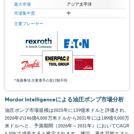
最大市場
アジア太平洋
市場集中度
中
画像 © Mordor Intelligence。再利用にはCC BY 4.0の表示が必要です。
主要プレーヤー
*免責事項:主要選手の並び順不同
Mordor Intelligenceによる油圧ポンプ市場分析
油圧ポンプ市場規模は2025年に139億米ドルと評価され、
2026年の146億4,000万米ドルから2031年には189億9,000万
米ドルへと、予測期間（2026年～2031年）においてCAGR
5.35%で成長すると推定されます。建設、再生可能エネル