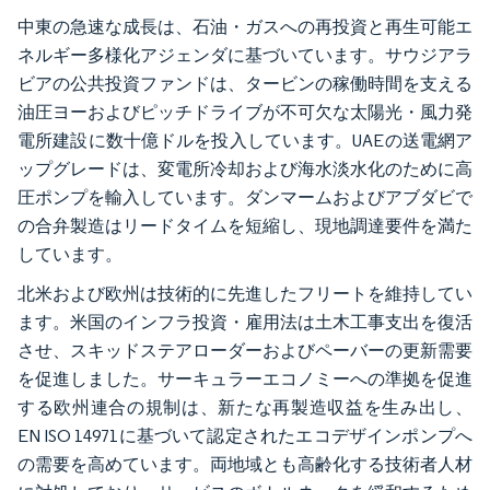
中東の急速な成長は、石油・ガスへの再投資と再生可能エ
ネルギー多様化アジェンダに基づいています。サウジアラ
ビアの公共投資ファンドは、タービンの稼働時間を支える
油圧ヨーおよびピッチドライブが不可欠な太陽光・風力発
電所建設に数十億ドルを投入しています。UAEの送電網ア
ップグレードは、変電所冷却および海水淡水化のために高
圧ポンプを輸入しています。ダンマームおよびアブダビで
の合弁製造はリードタイムを短縮し、現地調達要件を満た
しています。
北米および欧州は技術的に先進したフリートを維持してい
ます。米国のインフラ投資・雇用法は土木工事支出を復活
させ、スキッドステアローダーおよびペーバーの更新需要
を促進しました。サーキュラーエコノミーへの準拠を促進
する欧州連合の規制は、新たな再製造収益を生み出し、
EN ISO 14971に基づいて認定されたエコデザインポンプへ
の需要を高めています。両地域とも高齢化する技術者人材