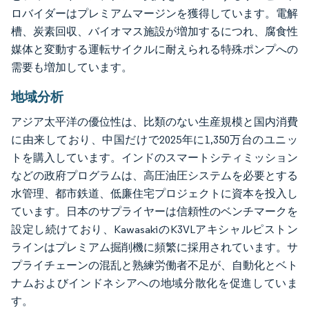
ロバイダーはプレミアムマージンを獲得しています。電解
槽、炭素回収、バイオマス施設が増加するにつれ、腐食性
媒体と変動する運転サイクルに耐えられる特殊ポンプへの
需要も増加しています。
地域分析
アジア太平洋の優位性は、比類のない生産規模と国内消費
に由来しており、中国だけで2025年に1,350万台のユニッ
トを購入しています。インドのスマートシティミッション
などの政府プログラムは、高圧油圧システムを必要とする
水管理、都市鉄道、低廉住宅プロジェクトに資本を投入し
ています。日本のサプライヤーは信頼性のベンチマークを
設定し続けており、KawasakiのK3VLアキシャルピストン
ラインはプレミアム掘削機に頻繁に採用されています。サ
プライチェーンの混乱と熟練労働者不足が、自動化とベト
ナムおよびインドネシアへの地域分散化を促進していま
す。