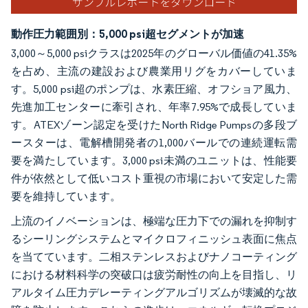
動作圧力範囲別：5,000 psi超セグメントが加速
3,000～5,000 psiクラスは2025年のグローバル価値の41.35%
を占め、主流の建設および農業用リグをカバーしていま
す。5,000 psi超のポンプは、水素圧縮、オフショア風力、
先進加工センターに牽引され、年率7.95%で成長していま
す。ATEXゾーン認定を受けたNorth Ridge Pumpsの多段ブ
ースターは、電解槽開発者の1,000バールでの連続運転需
要を満たしています。3,000 psi未満のユニットは、性能要
件が依然として低いコスト重視の市場において安定した需
要を維持しています。
上流のイノベーションは、極端な圧力下での漏れを抑制す
るシーリングシステムとマイクロフィニッシュ表面に焦点
を当てています。二相ステンレスおよびナノコーティング
における材料科学の突破口は疲労耐性の向上を目指し、リ
アルタイム圧力デレーティングアルゴリズムが壊滅的な故