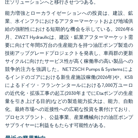
圧ソリューションへと移行させつつある。
能力増強とローカライゼーションへの投資は、建設、鉱
業、水インフラにおけるアフターマーケットおよび地域供
給の強靭性における短期的な機会を示している。2026年6
月、ZWZT Hydraulicは、建設・鉱業アフターマーケット需
要に向けて年間5万台の生産能力を持つ油圧ポンプ製造の
技術アップグレードプロジェクトを発表し、車両群の更新
サイクルに向けたサービス性が高く稼働率の高い製品への
競争的注力を強調した。NETZSCH Pumps & Systemsによ
るインドのゴアにおける新生産施設稼働(2026年)や、KSB
によるドイツ・フランケンタールにおける7,000万ユーロ
の近代化・拡張工事の起工(2030年までにEtaポンプの生産
量を引き上げる目的)などの製造能力拡大は、能力、自動
化、最終市場への近接性への広範な投資を裏付けており、
プロセスプラント、公益事業、産業機械向けの油圧ポンプ
サプライヤーに利益をもたらす可能性がある。