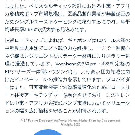
しました。ペリスタルティック設計における中東・アフリ
カ容積式ポンプ市場規模は、医薬品製剤業者が無菌保証の
ためシングルユーストゥービングに移行するにつれ、年平
均成長率3.67%で拡大する見込みです。
技術ロードマップによれば、ギアポンプは10バール未満の
中程度圧力用途でコスト競争力を維持し、一方で一軸偏心
ネジ機はレジリエントなステーター材料によりスラリー処
理に浸透しています。Vogelsangの260 psi・392 °F定格の
EPシリーズ一体型ハウジングは、より高い圧力領域に向
けたイノベーションの推進力を示しています。プロバイダ
ーはまた、可変流量需要での効率最適化のためにロータリ
ーと往復アーキテクチャーを融合させており、このトレン
ドは中東・アフリカ容積式ポンプ市場においてソリューシ
ョンの幅を広げ価格を守ることが期待されます。