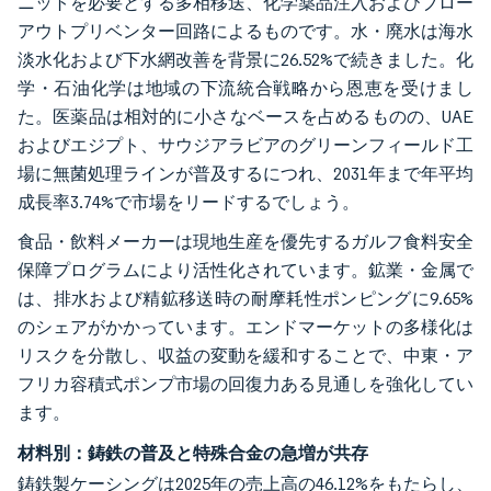
ニットを必要とする多相移送、化学薬品注入およびブロー
アウトプリベンター回路によるものです。水・廃水は海水
淡水化および下水網改善を背景に26.52%で続きました。化
学・石油化学は地域の下流統合戦略から恩恵を受けまし
た。医薬品は相対的に小さなベースを占めるものの、UAE
およびエジプト、サウジアラビアのグリーンフィールド工
場に無菌処理ラインが普及するにつれ、2031年まで年平均
成長率3.74%で市場をリードするでしょう。
食品・飲料メーカーは現地生産を優先するガルフ食料安全
保障プログラムにより活性化されています。鉱業・金属で
は、排水および精鉱移送時の耐摩耗性ポンピングに9.65%
のシェアがかかっています。エンドマーケットの多様化は
リスクを分散し、収益の変動を緩和することで、中東・ア
フリカ容積式ポンプ市場の回復力ある見通しを強化してい
ます。
材料別：鋳鉄の普及と特殊合金の急増が共存
鋳鉄製ケーシングは2025年の売上高の46.12%をもたらし、