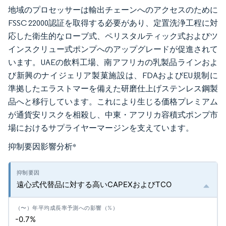
地域のプロセッサーは輸出チェーンへのアクセスのために
FSSC 22000認証を取得する必要があり、定置洗浄工程に対
応した衛生的なローブ式、ペリスタルティック式およびツ
インスクリュー式ポンプへのアップグレードが促進されて
います。UAEの飲料工場、南アフリカの乳製品ラインおよ
び新興のナイジェリア製菓施設は、FDAおよびEU規制に
準拠したエラストマーを備えた研磨仕上げステンレス鋼製
品へと移行しています。これにより生じる価格プレミアム
が通貨安リスクを相殺し、中東・アフリカ容積式ポンプ市
場におけるサプライヤーマージンを支えています。
抑制要因影響分析
*
遠心式代替品に対する高いCAPEXおよびTCO
-0.7%