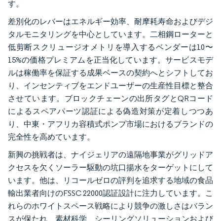
す。
差別化のレバーはエネルギー効率、耐摩耗寿命およびデジ
タルモニタリングを中心としています。二相鋼ローターと
低剪断スクリュージオメトリを導入するベンダーは10〜
15%の価格プレミアムを正当化しています。サービスモデ
ルは稼働率を保証する成果ベースの契約へとシフトしてお
り、インセンティブをエンドユーザーの生産性目標と整合
させています。ブロックチェーンの出所タグとQRコード
によるスペアパーツ認証による偽造対策が定着しつつあ
り、中東・アフリカ容積式ポンプ市場におけるブランドの
完全性を高めています。
新興の挑戦者は、ナイジェリアの遠隔地事業がグリッドア
クセスを欠くソーラー駆動の坑口揚水をターゲットにして
います。他は、リコールゼロの評判を追求する地域の食品
輸出業者向けのFSSC 22000認証設計に注力しています。こ
れらのホワイトスペース戦略により競争の激しさはバラン
スが保たれ、素材科学、シーリングソリューションおよび