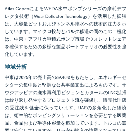
Atlas CopcoによるWEDA水中ポンプシリーズの摩耗デフ
レクタ技術（Wear Deflector Technology）を活用した拡張
は、大容量ピットおよびトンネル排水への技術的注力を示
しています。マイクロ投与とバルク移送の間のこの二極化
は、中東・アフリカ容積式ポンプ市場でウォレットシェア
を確保するための多様な製品ポートフォリオの必要性を強
化しています。
地域分析
中東は2025年の売上高の69.40%をもたらし、エネルギーセ
クターの集中度と堅調な公共事業支出によるものです。サ
ウジアラビアの廃水再利用ビジョンとカタールのLNG拡張
は繰り返し発生するプロジェクト流を確保し、販売代理店
の受注残を健全に保っています。UAEの多角化した経済
は、衛生的なポンピングソリューションを必要とする医薬
品、食品および半導体容量を追加しています。トルコの需
要は安定していますが、リラ安が輸入の障壁となっていま