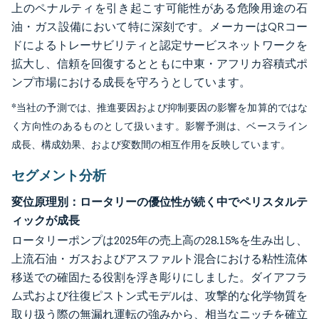
上のペナルティを引き起こす可能性がある危険用途の石
油・ガス設備において特に深刻です。メーカーはQRコー
ドによるトレーサビリティと認定サービスネットワークを
拡大し、信頼を回復するとともに中東・アフリカ容積式ポ
ンプ市場における成長を守ろうとしています。
*当社の予測では、推進要因および抑制要因の影響を加算的ではな
く方向性のあるものとして扱います。影響予測は、ベースライン
成長、構成効果、および変数間の相互作用を反映しています。
セグメント分析
変位原理別：ロータリーの優位性が続く中でペリスタルテ
ィックが成長
ロータリーポンプは2025年の売上高の28.15%を生み出し、
上流石油・ガスおよびアスファルト混合における粘性流体
移送での確固たる役割を浮き彫りにしました。ダイアフラ
ム式および往復ピストン式モデルは、攻撃的な化学物質を
取り扱う際の無漏れ運転の強みから、相当なニッチを確立