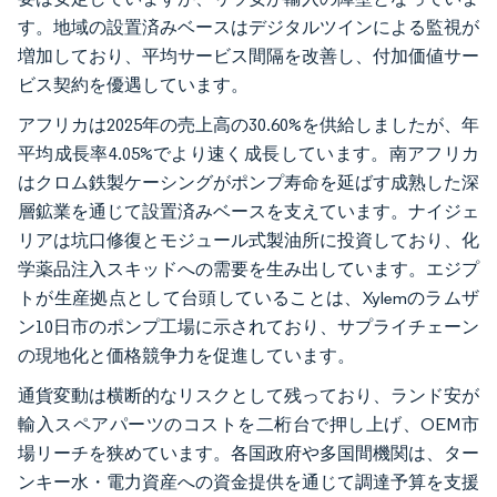
す。地域の設置済みベースはデジタルツインによる監視が
増加しており、平均サービス間隔を改善し、付加価値サー
ビス契約を優遇しています。
アフリカは2025年の売上高の30.60%を供給しましたが、年
平均成長率4.05%でより速く成長しています。南アフリカ
はクロム鉄製ケーシングがポンプ寿命を延ばす成熟した深
層鉱業を通じて設置済みベースを支えています。ナイジェ
リアは坑口修復とモジュール式製油所に投資しており、化
学薬品注入スキッドへの需要を生み出しています。エジプ
トが生産拠点として台頭していることは、Xylemのラムザ
ン10日市のポンプ工場に示されており、サプライチェーン
の現地化と価格競争力を促進しています。
通貨変動は横断的なリスクとして残っており、ランド安が
輸入スペアパーツのコストを二桁台で押し上げ、OEM市
場リーチを狭めています。各国政府や多国間機関は、ター
ンキー水・電力資産への資金提供を通じて調達予算を支援