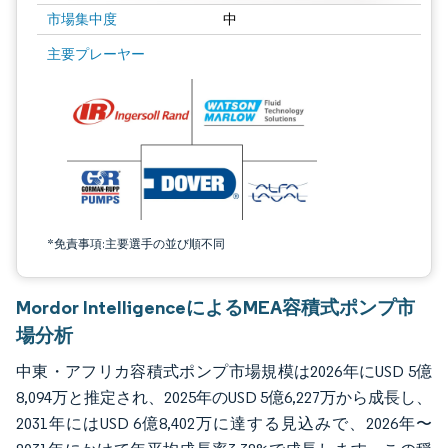
市場集中度
中
画像 © Mordor Intelligence。再利用にはCC BY 4.0の表示が必要です。
主要プレーヤー
*免責事項:主要選手の並び順不同
Mordor IntelligenceによるMEA容積式ポンプ市
場分析
中東・アフリカ容積式ポンプ市場規模は2026年にUSD 5億
8,094万と推定され、2025年のUSD 5億6,227万から成長し、
2031年にはUSD 6億8,402万に達する見込みで、2026年〜