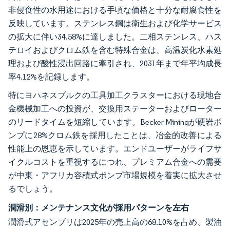
非侵食性の水用途における手頃な価格と十分な耐腐食性を
反映しています。ステンレス鋼は衛生および化学サービス
の拡大に伴い34.58%に達しました。二相ステンレス、ハス
テロイおよびクロム鉄を含む特殊合金は、高温炭化水素処
理および酸性浸出回路に牽引され、2031年まで年平均成長
率4.12%を記録します。
特にヨハネスブルクの工具加工クラスターにおける現地合
金機械加工への投資が、交換用ステーターおよびローター
のリードタイムを短縮しています。Becker Miningが硬岩ポ
ンプに28%クロム鉄を採用したことは、冶金的改善による
性能上の恩恵を示しています。エンドユーザーがライフサ
イクルコストを重視するにつれ、プレミアム合金への需要
が中東・アフリカ容積式ポンプ市場規模を着実に拡大させ
るでしょう。
潤滑別：メンテナンス文化が採用パターンを左右
潤滑式アセンブリは2025年の売上高の68.10%を占め、製油