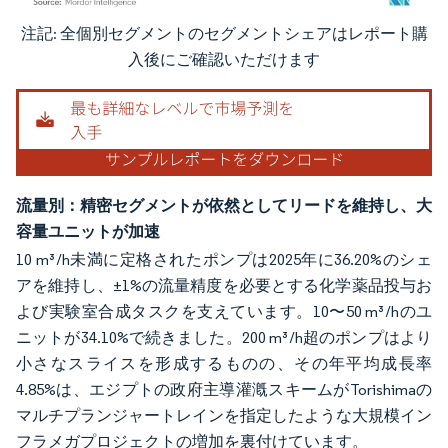
注記: 全個別セグメントのセグメントシェアはレポート購
画像 © Mordor Intelligence。再利用にはCC BY 4.0の表示が必要です。
入後にご確認いただけます
流量別：精密セグメントが依然としてリードを維持し、大
容量ユニットが加速
10 m³/h未満に定格されたポンプは2025年に36.20%のシェ
アを維持し、±1%の流量精度を必要とする化学薬品投与お
よび実験室合成タスクを支えています。10〜50 m³/hのユ
ニットが34.10%で続きました。200 m³/h超のポンプはより
小さなスライスを形成するものの、その年平均成長率
4.85%は、エジプトの政府主導灌漑スキームがTorishimaの
マルチプランジャートレインを指定したような大規模イン
フラメガプロジェクトの増加を裏付けています。