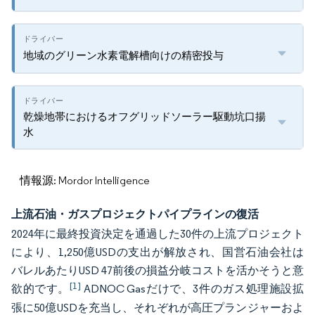
地域のグリーン水素電解槽向けの精密投与
乾燥地帯におけるオフグリッドソーラー駆動坑口揚
水
情報源: Mordor Intelligence
上流石油・ガスプロジェクトパイプラインの復活
2024年に最終投資決定を通過した30件の上流プロジェクト
により、1,250億USDの支出が解放され、国営石油会社は
バレルあたりUSD 47前後の損益分岐コストを活かそうと意
[1]
欲的です。
ADNOC Gasだけで、3件のガス処理施設拡
張に50億USDを充当し、それぞれが高圧プランジャーおよ