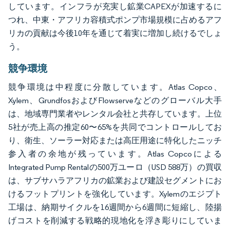
しています。インフラが充実し鉱業CAPEXが加速するに
つれ、中東・アフリカ容積式ポンプ市場規模に占めるアフ
リカの貢献は今後10年を通じて着実に増加し続けるでしょ
う。
競争環境
競争環境は中程度に分散しています。Atlas Copco、
Xylem、GrundfosおよびFlowserveなどのグローバル大手
は、地域専門業者やレンタル会社と共存しています。上位
5社が売上高の推定60〜65%を共同でコントロールしてお
り、衛生、ソーラー対応または高圧用途に特化したニッチ
参入者の余地が残っています。Atlas Copcoによる
Integrated Pump Rentalの500万ユーロ（USD 588万）の買収
は、サブサハラアフリカの鉱業および建設セグメントにお
けるフットプリントを強化しています。Xylemのエジプト
工場は、納期サイクルを16週間から6週間に短縮し、陸揚
げコストを削減する戦略的現地化を浮き彫りにしていま