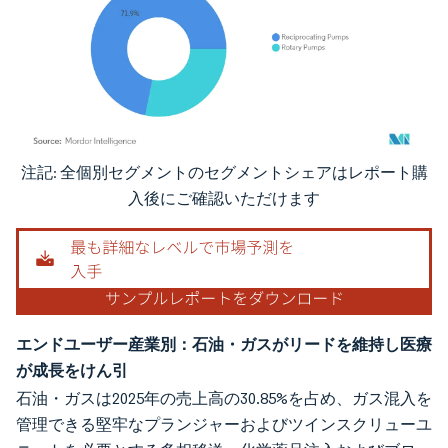
注記: 全個別セグメントのセグメントシェアはレポート購
画像 © Mordor Intelligence。再利用にはCC BY 4.0の表示が必要です。
入後にご確認いただけます
エンドユーザー産業別：石油・ガスがリードを維持し医療
が成長をけん引
石油・ガスは2025年の売上高の30.85%を占め、ガス混入を
管理できる堅牢なプランジャーおよびツインスクリューユ