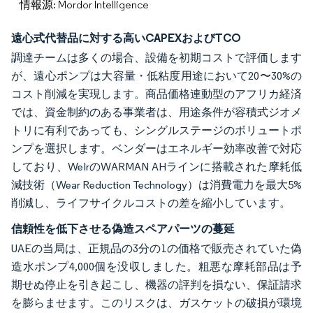
情報源: Mordor Intelligence
遠心式代替品に対する高いCAPEXおよびTCO
調達チームは多くの場合、設備を初期コストで評価します
が、遠心ポンプは大容量・低粘度用途において20〜30%の
コスト削減を実現します。商品価格連動型のアフリカ経済
では、資金制約のある事業者は、用途条件が容積式ジオメ
トリに有利であっても、シングルステージのボリュートポ
ンプを選択します。ベンダーはエネルギー効率改善で対応
しており、WeIrのWARMAN AHラインに搭載された摩耗低
減技術（Wear Reduction Technology）は消費電力を最大5%
削減し、ライフサイクルコストの差を縮小しています。
信頼性を低下させる偽造スペアパーツの蔓延
UAEの当局は、正規品の3分の1の価格で販売されていた偽
造水ポンプ4,000個を没収しました。粗悪な摩耗部品は予
期せぬ停止を引き起こし、機器の評判を損ない、保証請求
を膨らませます。このリスクは、ガスケットの破損が環境