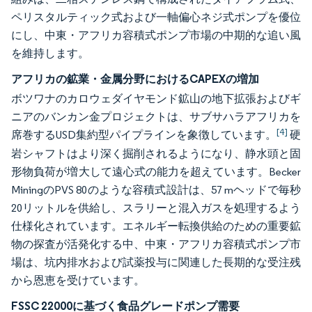
ペリスタルティック式および一軸偏心ネジ式ポンプを優位
にし、中東・アフリカ容積式ポンプ市場の中期的な追い風
を維持します。
アフリカの鉱業・金属分野におけるCAPEXの増加
ボツワナのカロウェダイヤモンド鉱山の地下拡張およびギ
ニアのバンカン金プロジェクトは、サブサハラアフリカを
[4]
席巻するUSD集約型パイプラインを象徴しています。
硬
岩シャフトはより深く掘削されるようになり、静水頭と固
形物負荷が増大して遠心式の能力を超えています。Becker
MiningのPVS 80のような容積式設計は、57 mヘッドで毎秒
20リットルを供給し、スラリーと混入ガスを処理するよう
仕様化されています。エネルギー転換供給のための重要鉱
物の探査が活発化する中、中東・アフリカ容積式ポンプ市
場は、坑内排水および試薬投与に関連した長期的な受注残
から恩恵を受けています。
FSSC 22000に基づく食品グレードポンプ需要