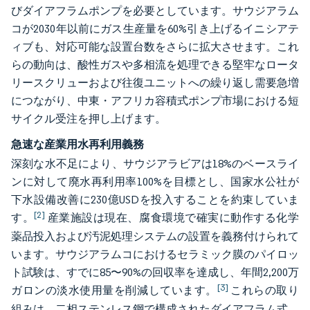
びダイアフラムポンプを必要としています。サウジアラム
コが2030年以前にガス生産量を60%引き上げるイニシアテ
ィブも、対応可能な設置台数をさらに拡大させます。これ
らの動向は、酸性ガスや多相流を処理できる堅牢なロータ
リースクリューおよび往復ユニットへの繰り返し需要急増
につながり、中東・アフリカ容積式ポンプ市場における短
サイクル受注を押し上げます。
急速な産業用水再利用義務
深刻な水不足により、サウジアラビアは18%のベースライ
ンに対して廃水再利用率100%を目標とし、国家水公社が
下水設備改善に230億USDを投入することを約束していま
[2]
す。
産業施設は現在、腐食環境で確実に動作する化学
薬品投入および汚泥処理システムの設置を義務付けられて
います。サウジアラムコにおけるセラミック膜のパイロッ
ト試験は、すでに85〜90%の回収率を達成し、年間2,200万
[3]
ガロンの淡水使用量を削減しています。
これらの取り
組みは、二相ステンレス鋼で構成されたダイアフラム式、