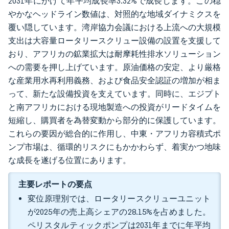
2031年にかけて年平均成長率3.32%で成長します。この穏
やかなヘッドライン数値は、対照的な地域ダイナミクスを
覆い隠しています。湾岸協力会議における上流への大規模
支出は大容量ロータリースクリュー設備の設置を支援して
おり、アフリカの鉱業拡大は耐摩耗性排水ソリューション
への需要を押し上げています。原油価格の安定、より厳格
な産業用水再利用義務、および食品安全認証の増加が相ま
って、新たな設備投資を支えています。同時に、エジプト
と南アフリカにおける現地製造への投資がリードタイムを
短縮し、購買者を為替変動から部分的に保護しています。
これらの要因が総合的に作用し、中東・アフリカ容積式ポ
ンプ市場は、循環的リスクにもかかわらず、着実かつ地味
な成長を遂げる位置にあります。
主要レポートの要点
変位原理別では、ロータリースクリューユニット
が2025年の売上高シェアの28.15%を占めました。
ペリスタルティックポンプは2031年までに年平均